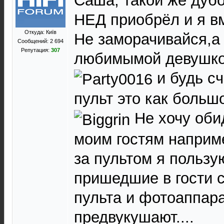
Саша, такой же дубо
НЕД приобрёл и я вм
Откуда: Київ
Не заморачивайся,а
Сообщений: 2 694
Репутация:
307
любимымой девушко
и будь с
пульт это как больш
Не хочу обид
моим гостям наприм
за пультом я пользу
пришедшие в гости 
пульта и фотоаппара
предвукушают....