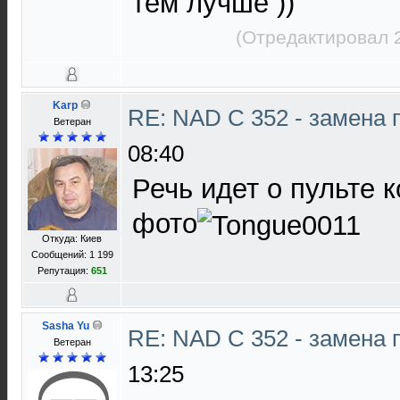
тем лучше ))
(Отредактировал 
Karp
RE: NAD C 352 - замена 
Ветеран
08:40
Речь идет о пульте 
фото
Откуда: Киев
Сообщений: 1 199
Репутация:
651
Sasha Yu
RE: NAD C 352 - замена 
Ветеран
13:25