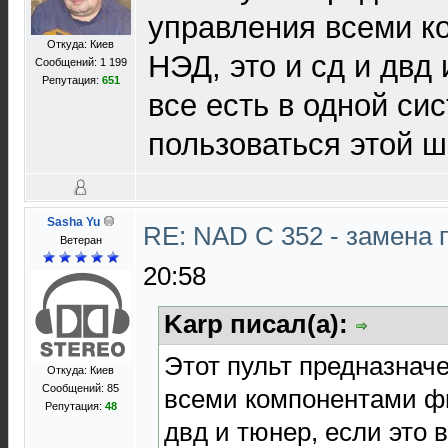
управления всеми 
Откуда: Киев
НЭД, это и сд и двд 
Сообщений: 1 199
Репутация:
651
все есть в одной си
пользоваться этой 
Sasha Yu
RE: NAD C 352 - замена 
Ветеран
20:58
Karp писал(а):
Этот пульт предназнач
Откуда: Киев
Сообщений: 85
всеми компонентами фи
Репутация:
48
двд и тюнер, если это 