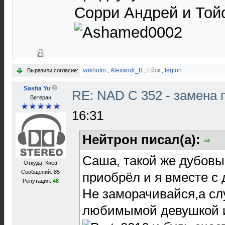
Сорри Андрей и Тойо
vokhotin
,
Alexandr_B
,
Ейск
,
legion
Выразили согласие:
Sasha Yu
RE: NAD C 352 - замена 
Ветеран
16:31
Нейтрон писал(а):
Саша, такой же дубовы
Откуда: Киев
Сообщений: 85
приобрёл и я вместе с 
Репутация:
48
Не заморачивайся,а сл
любимымой девушкой и