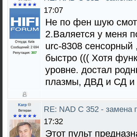
17:07
Не по фен шую смот
2.Валяется у меня по
Откуда: Київ
urc-8308 сенсорный 
Сообщений: 2 694
Репутация:
307
быстро ((( Хотя фун
уровне. достал родн
плазмы, ДВД и СД и 
Karp
RE: NAD C 352 - замена 
Ветеран
17:32
Этот пульт предназн