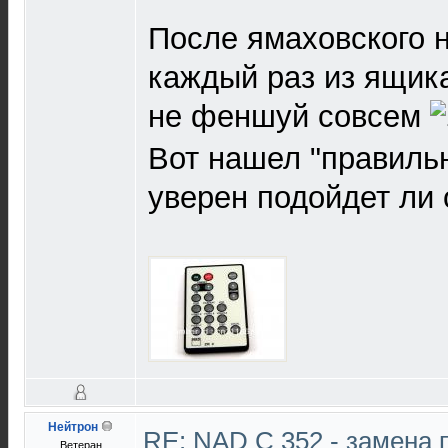
После ямаховского н
каждый раз из ящика
не феншуй совсем
Вот нашел "правильны
уверен подойдет ли 
Нейтрон
RE: NAD C 352 - замена 
Ветеран