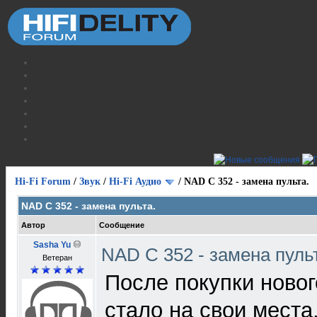
Hi-Fi Forum
/
Звук
/
Hi-Fi Аудио
/
NAD C 352 - замена пульта.
NAD C 352 - замена пульта.
Автор
Сообщение
Sasha Yu
NAD C 352 - замена пуль
Ветеран
После покупки ново
стало на свои места