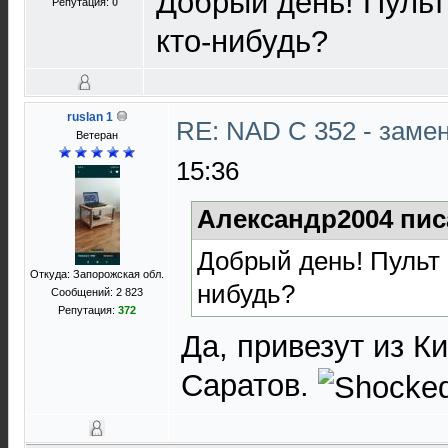
Добрый день! Пульт
Репутация:
0
кто-нибудь?
ruslan 1
RE: NAD C 352 - заме
Ветеран
15:36
Александр2004 пис
Добрый день! Пульт 
Откуда: Запорожская обл.
нибудь?
Сообщений: 2 823
Репутация:
372
Да, привезут из К
Саратов.