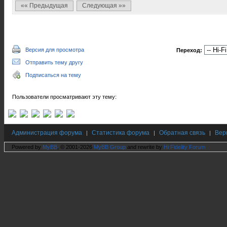
«« Предыдущая
Следующая »»
Версия для просмотра
Переход:
Отправить тему другу
Подписаться на тему
Пользователи просматривают эту тему:
Администрация форума
Статистика форума
Обратная связь
Вер
|
|
|
Powered by
MyBB
, © 2001-2026
MyBB Group
and rewrite by
Hi Fidelity Forum