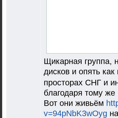
Щикарная группа, 
дисков и опять как
просторах СНГ и ин
благодаря тому же
Вот они живьём
ht
v=94pNbK3wOyg
на