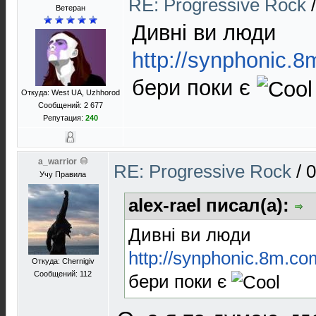
RE: Progressive Rock
Ветеран
Дивні ви люди
http://synphonic.8
бери поки є
Откуда: West UA, Uzhhorod
Сообщений: 2 677
Репутация:
240
a_warrior
RE: Progressive Rock
/
0
Учу Правила
alex-rael писал(а):
Дивні ви люди
http://synphonic.8m.co
Откуда: Chernigiv
Сообщений: 112
бери поки є