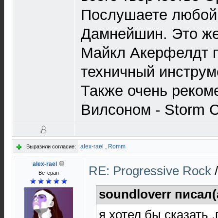
Послушаете любой 
Дамнейшин. Это же 
Майкл Акерфелдт п
техничный инструм
Также очень реком
Вилсоном - Storm Co
alex-rael
,
Romm
Выразили согласие:
alex-rael
RE: Progressive Rock
Ветеран
soundloverr писал(
я хотел бы сказать 