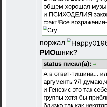
общем-хорошая музык
и ПСИХОДЕЛИЯ законч
факт!Все возражения-э
поржал
РИО
шник?
status писал(а):
А в ответ-тишина... и
аргументы?Я думаю,чт
и Генезис это так се
группы хотя бы прибл
близко,так как некото