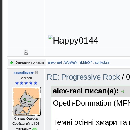
alex-rael
,
WoWaN
,
iLMe57
,
apr.kobra
Выразили согласие:
soundloverr
RE: Progressive Rock
/
0
Ветеран
alex-rael писал(а):
Opeth-Domnation (MFN
Откуда: Одесса
Темні осінні хмари та
Сообщений: 1 826
Репутация:
286