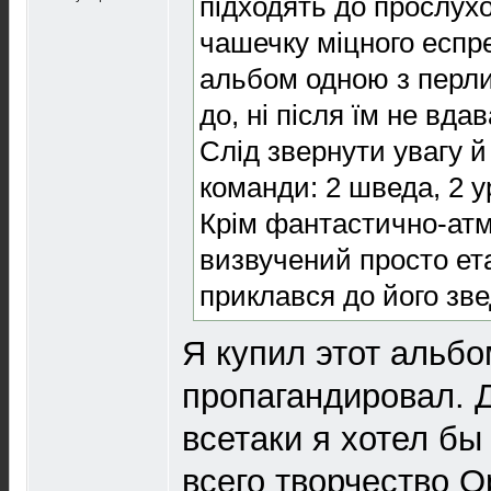
підходять до прослух
чашечку міцного еспр
альбом одною з перлин
до, ні після їм не вда
Слід звернути увагу й
команди: 2 шведа, 2 у
Крім фантастично-атм
визвучений просто ет
приклався до його звед
Я купил этот альбо
пропагандировал. Д
всетаки я хотел бы
всего творчество O