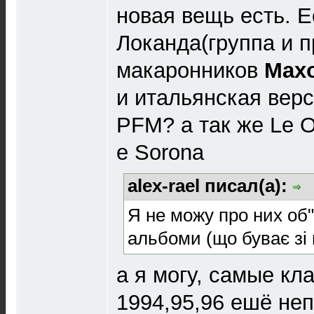
новая вещь есть. 
Локанда(группа и 
макаронников
Max
и итальянская верс
PFM? а так же Le O
e Sorona
alex-rael писал(а):
Я не можу про них об"
альбоми (що буває зі 
а я могу, самые кл
1994,95,96 ешё неп