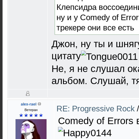
Клепсидра воссоедин
ну и у Comedy of Erro
трекере они все есть
Джон, ну ты и шняг
цитату
Не, я не слушал о
альбом. Слушай, т
alex-rael
RE: Progressive Rock
Ветеран
Comedy of Errors 