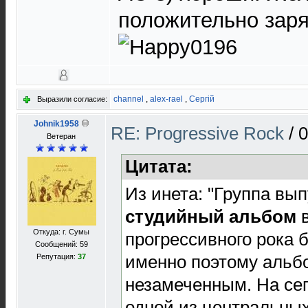
положительно зар
channel
,
alex-rael
,
Сергій
Выразили согласие:
Johnik1958
RE: Progressive Rock
/
0
Ветеран
Цитата:
Из инета: "Группа вы
студийный альбом
в
Откуда: г. Сумы
прогрессивного рока 
Сообщений: 59
именно поэтому альб
Репутация:
37
незамеченным. На сег
одной из центральных