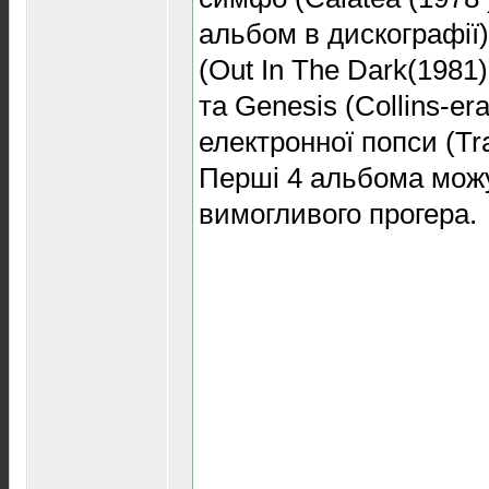
альбом в дискографії)
(Out In The Dark(1981)
та Genesis (Collins-era
електронної попси (Tra
Перші 4 альбома можу
вимогливого прогера.