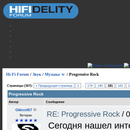
Hi-Fi Forum
/
Звук
/
Музыка
/
Progressive Rock
Страницы (307):
« Предыдущая страница
1
...
179
180
181
182
1
Progressive Rock
Автор
Сообщение
Odessit67
RE: Progressive Rock
/
0
Ветеран
Сегодня нашел инт