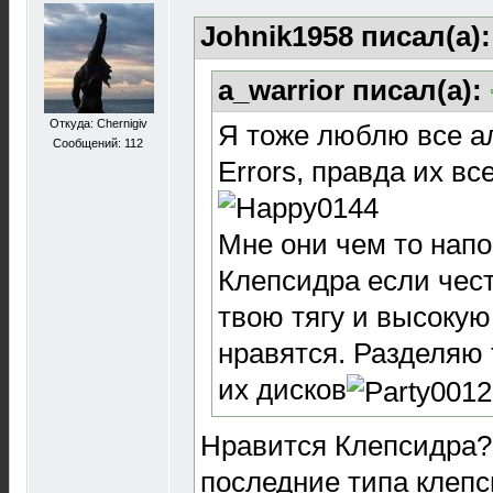
Johnik1958 писал(а)
a_warrior писал(а):
Откуда: Chernigiv
Я тоже люблю все ал
Сообщений: 112
Errors, правда их все
Мне они чем то нап
Клепсидра если чест
твою тягу и высокую
нравятся. Разделяю 
их дисков
Нравится Клепсидра?
последние типа клепс