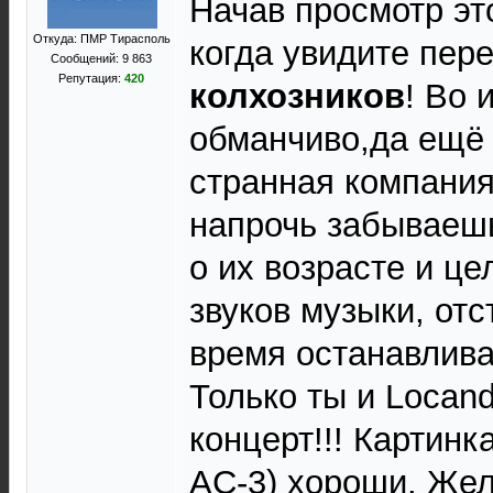
Начав просмотр это
Откуда: ПМР Тирасполь
когда увидите пере
Сообщений: 9 863
Репутация:
420
колхозников
! Во 
обманчиво,да ещё 
странная компания
напрочь забываешь
о их возрасте и ц
звуков музыки, отс
время останавлива
Только ты и Locand
концерт!!! Картинк
AC-3) хороши. Же