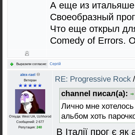
А еще из итальяшек
Своеобразный прог
Что еще открыл для
Comedy of Errors. 
Сергій
Выразили согласие:
alex-rael
RE: Progressive Rock
Ветеран
channel писал(а):
Лично мне хотелось
альбом хоть парочк
Откуда: West UA, Uzhhorod
Сообщений: 2 677
Репутация:
240
В Італії прог є як