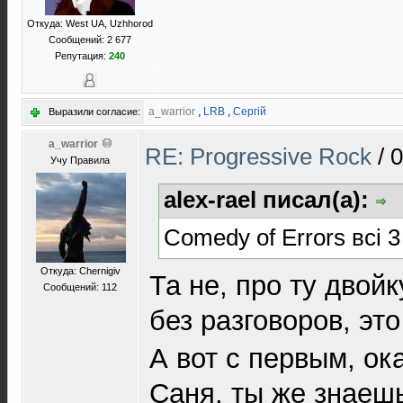
Откуда: West UA, Uzhhorod
Сообщений: 2 677
Репутация:
240
a_warrior
,
LRB
,
Сергій
Выразили согласие:
a_warrior
RE: Progressive Rock
/
0
Учу Правила
alex-rael писал(а):
Comedy of Errors всі 
Откуда: Chernigiv
Та не, про ту двойк
Сообщений: 112
без разговоров, эт
А вот с первым, о
Саня, ты же знаешь