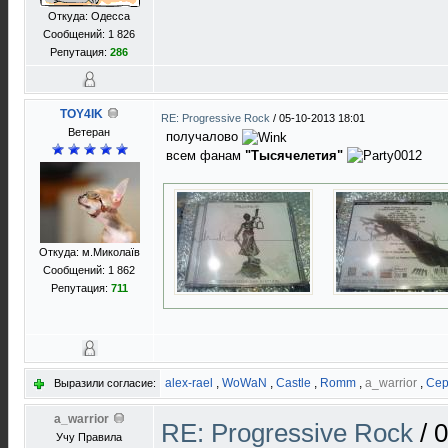
Откуда: Одесса
Сообщений: 1 826
Репутация:
286
TOY4IK
RE: Progressive Rock
/
05-10-2013 18:01
Ветеран
получалово
всем фанам
"Тысячелетия"
Откуда: м.Миколаїв
Сообщений: 1 862
Репутация:
711
alex-rael
,
WoWaN
,
Castle
,
Romm
,
a_warrior
,
Сер
Выразили согласие:
a_warrior
RE: Progressive Rock
/
0
Учу Правила