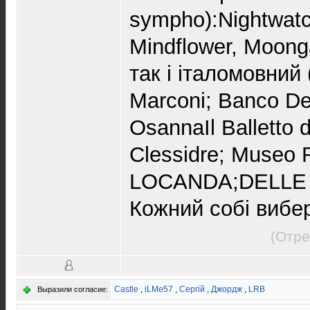
sympho):Nightwatc
Mindflower, Moonga
так і італомовний 
Marconi; Banco De
OsannaIl Balletto d
Clessidre; Museo 
LOCANDA;DELLE F
Кожний собі вибе
(Отре
Castle
,
iLMe57
,
Сергій
,
Джордж
,
LRB
Выразили согласие: