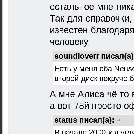
остальное мне ника
Так для справочки,
известен благодар
человеку.
soundloverr писал(а
Есть у меня оба Neus
второй диск покруче бу
А мне Алиса чё то
а вот 78й просто 
status писал(а):
В начале 2000-х я уг