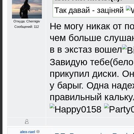
Так давай - заціняй
Откуда: Chernigiv
Не могу никак от п
Сообщений: 112
чем больше слушаю
в в экстаз вошел
Завидую тебе(белой
прикупил диски. О
у барыг. Одна над
правильный кальку
alex-rael