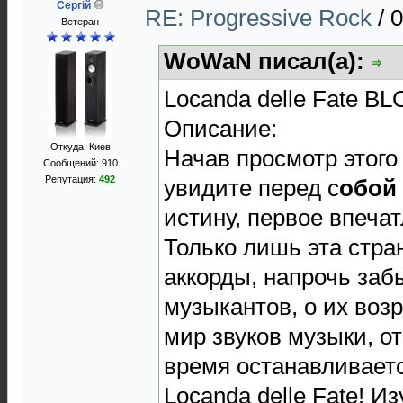
Сергій
RE: Progressive Rock
/
0
Ветеран
WoWaN писал(а):
Locanda delle Fate B
Описание:
Откуда: Киев
Начав просмотр этого 
Сообщений: 910
Репутация:
492
увидите перед с
обой
истину, первое впеча
Только лишь эта стра
аккорды, напрочь за
музыкантов, о их воз
мир звуков музыки, от
время останавливаетс
Locanda delle Fate! И