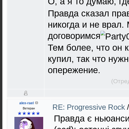
О, а я то думаю, г
Правда сказал прав
никогда и не врал.
договоримся
Тем более, что он 
купил, так что нуж
опережение.
(Отре
alex-rael
RE: Progressive Rock
Ветеран
Правда є ньюанси 