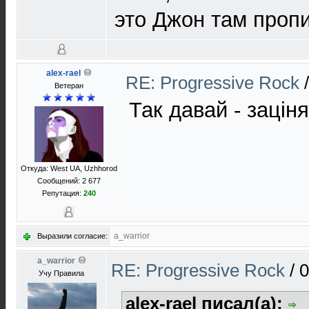
это Джон там проп
alex-rael
RE: Progressive Rock
Ветеран
Так давай - зацін
Откуда: West UA, Uzhhorod
Сообщений: 2 677
Репутация:
240
a_warrior
Выразили согласие:
a_warrior
RE: Progressive Rock
/
0
Учу Правила
alex-rael писал(а):