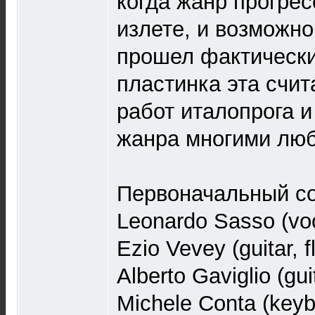
когда жанр прогрес
излете, и возможн
прошел фактически
пластинка эта счит
работ италопрога и
жанра многими люб
Первоначальный со
Leonardo Sasso (vo
Ezio Vevey (guitar, f
Alberto Gaviglio (gui
Michele Conta (keyb