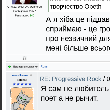
творчество Opeth
Откуда: West UA, Uzhhorod
Сообщений: 2 677
Репутация:
240
А я хіба це підда
сприймаю - це гро
про незвичний для
мені більше всьо
Romm
Выразили согласие:
soundloverr
RE: Progressive Rock
/
0
Ветеран
Я сам не любитель 
поет а не рычит.