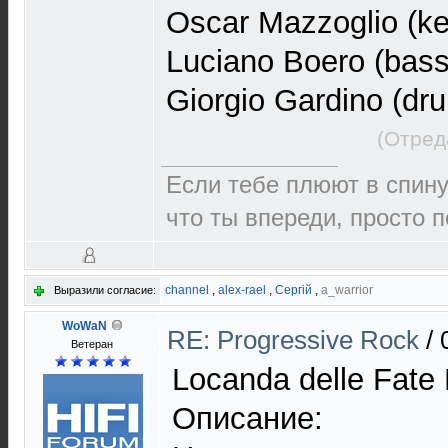
Oscar Mazzoglio (k
Luciano Boero (bass
Giorgio Gardino (dr
(Отред
Если тебе плюют в спин
что ты впереди, просто 
channel
,
alex-rael
,
Сергій
,
a_warrior
Выразили согласие:
WoWaN
RE: Progressive Rock
/
Ветеран
Locanda delle Fat
Описание: