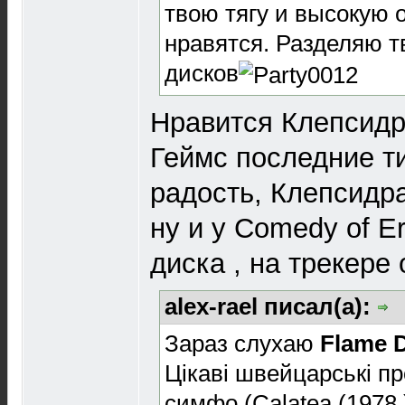
твою тягу и высокую 
нравятся. Разделяю т
дисков
Нравится Клепсид
Геймс последние ти
радость, Клепсидр
ну и у Comedy of E
диска , на трекере 
alex-rael писал(а):
Зараз слухаю
Flame 
Цікаві швейцарські пр
симфо (Calatea (1978 