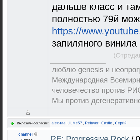
дальше класс и там
полностью 79й мож
https://www.youtub
запиляного винила
(Отреда
люблю genesis и неопрог
Международная Всемирна
человечество против РИО
Мы против дегенеративно
alex-rael
,
iLMe57
,
Relayer
,
Castle
,
Сергій
Выразили согласие:
channel
RE: Progressive Rock
/
0