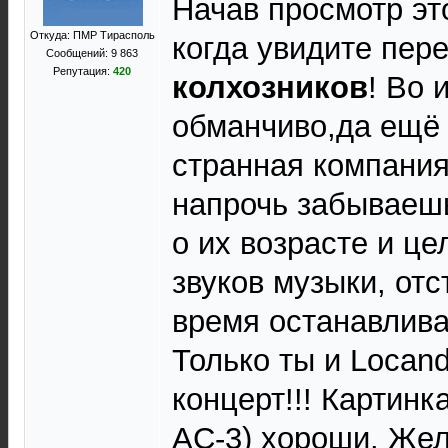
Начав просмотр это
Откуда: ПМР Тирасполь
когда увидите пере
Сообщений: 9 863
Репутация:
420
колхозников
! Во 
обманчиво,да ещё 
странная компания
напрочь забываешь
о их возрасте и ц
звуков музыки, отс
время останавлива
Только ты и Locand
концерт!!! Картинк
AC-3) хороши. Же