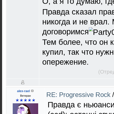
О, а я то думаю, г
Правда сказал прав
никогда и не врал.
договоримся
Тем более, что он 
купил, так что нуж
опережение.
(Отре
alex-rael
RE: Progressive Rock
Ветеран
Правда є ньюанси 