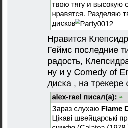
твою тягу и высокую 
нравятся. Разделяю т
дисков
Нравится Клепсид
Геймс последние ти
радость, Клепсидр
ну и у Comedy of E
диска , на трекере 
alex-rael писал(а):
Зараз слухаю
Flame 
Цікаві швейцарські пр
симфо (Calatea (1978 