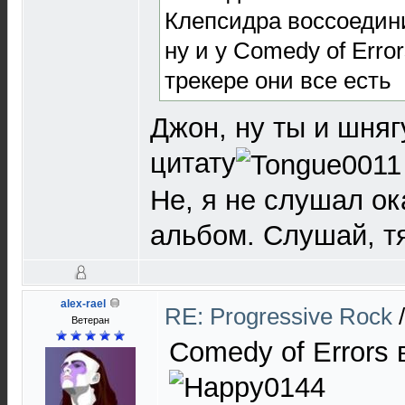
Клепсидра воссоедин
ну и у Comedy of Erro
трекере они все есть
Джон, ну ты и шняг
цитату
Не, я не слушал о
альбом. Слушай, т
alex-rael
RE: Progressive Rock
Ветеран
Comedy of Errors 