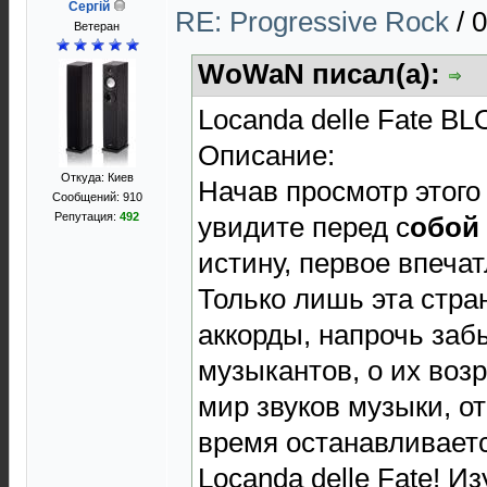
Сергій
RE: Progressive Rock
/
0
Ветеран
WoWaN писал(а):
Locanda delle Fate B
Описание:
Откуда: Киев
Начав просмотр этого 
Сообщений: 910
Репутация:
492
увидите перед с
обой
истину, первое впеча
Только лишь эта стра
аккорды, напрочь за
музыкантов, о их воз
мир звуков музыки, от
время останавливаетс
Locanda delle Fate! И