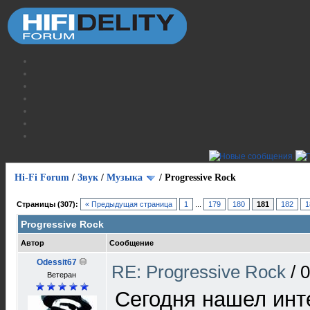
Hi-Fi Forum
/
Звук
/
Музыка
/
Progressive Rock
Страницы (307):
« Предыдущая страница
1
...
179
180
181
182
1
Progressive Rock
Автор
Сообщение
Odessit67
RE: Progressive Rock
/
0
Ветеран
Сегодня нашел инт