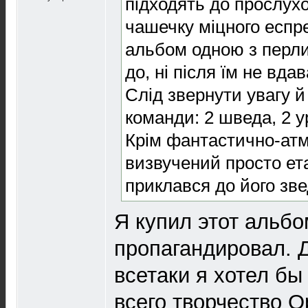
підходять до прослух
чашечку міцного еспр
альбом одною з перлин
до, ні після їм не вда
Слід звернути увагу й
команди: 2 шведа, 2 у
Крім фантастично-атм
визвучений просто ет
приклався до його звед
Я купил этот альбо
пропагандировал. Д
всетаки я хотел бы
всего творчество O