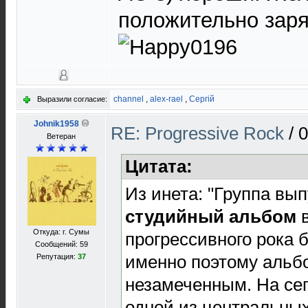
положительно зар
channel
,
alex-rael
,
Сергій
Выразили согласие:
Johnik1958
RE: Progressive Rock
/
0
Ветеран
Цитата:
Из инета: "Группа вы
студийный альбом
в
Откуда: г. Сумы
прогрессивного рока 
Сообщений: 59
именно поэтому альб
Репутация:
37
незамеченным. На сег
одной из центральных