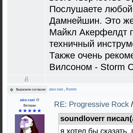
Послушаете любой 
Дамнейшин. Это же 
Майкл Акерфелдт п
техничный инструм
Также очень реком
Вилсоном - Storm Co
alex-rael
,
Romm
Выразили согласие:
alex-rael
RE: Progressive Rock
Ветеран
soundloverr писал(
я хотел бы сказать 