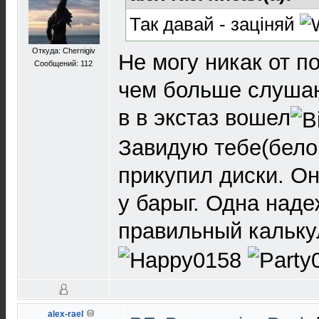
Так давай - заціняй
Откуда: Chernigiv
Не могу никак от п
Сообщений: 112
чем больше слушаю
в в экстаз вошел
Завидую тебе(белой
прикупил диски. О
у барыг. Одна над
правильный кальку
alex-rael