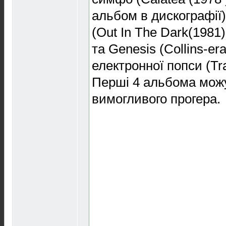
альбом в дискографії)
(Out In The Dark(1981)
та Genesis (Collins-era
електронної попси (Tra
Перші 4 альбома можу
вимогливого прогера.