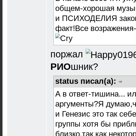
общем-хорошая музык
и ПСИХОДЕЛИЯ законч
факт!Все возражения-э
поржал
РИО
шник?
status писал(а):
А в ответ-тишина... и
аргументы?Я думаю,чт
и Генезис это так се
группы хотя бы прибл
близко,так как некото