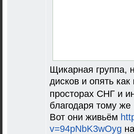
Щикарная группа, 
дисков и опять как
просторах СНГ и ин
благодаря тому же
Вот они живьём
ht
v=94pNbK3wOyg
на