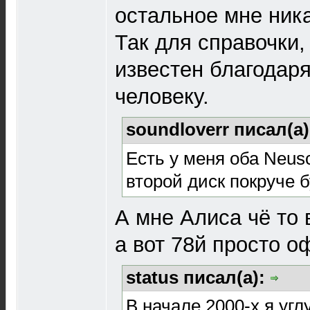
остальное мне ника
Так для справочки,
известен благодар
человеку.
soundloverr писал(а
Есть у меня оба Neus
второй диск покруче бу
А мне Алиса чё то
а вот 78й просто 
status писал(а):
В начале 2000-х я уг