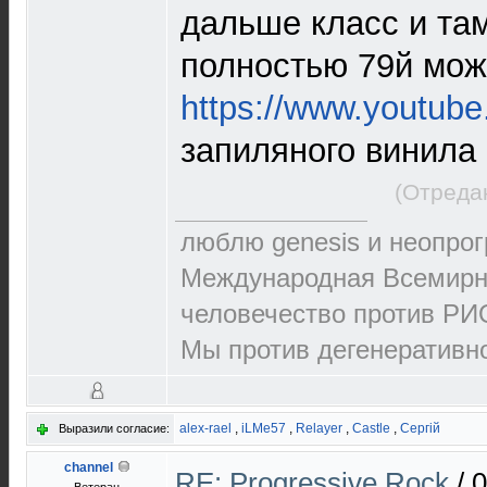
дальше класс и там
полностью 79й мож
https://www.youtub
запиляного винила
(Отреда
люблю genesis и неопрог
Международная Всемирна
человечество против РИО
Мы против дегенеративно
alex-rael
,
iLMe57
,
Relayer
,
Castle
,
Сергій
Выразили согласие:
channel
RE: Progressive Rock
/
0