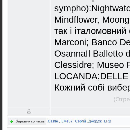
sympho):Nightwatc
Mindflower, Moonga
так і італомовний 
Marconi; Banco De
OsannaIl Balletto d
Clessidre; Museo 
LOCANDA;DELLE F
Кожний собі вибе
(Отре
Castle
,
iLMe57
,
Сергій
,
Джордж
,
LRB
Выразили согласие: