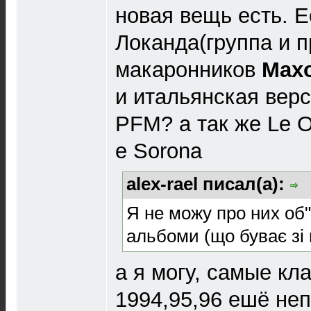
новая вещь есть. 
Локанда(группа и 
макаронников
Max
и итальянская верс
PFM? а так же Le O
e Sorona
alex-rael писал(а):
Я не можу про них об"
альбоми (що буває зі 
а я могу, самые кл
1994,95,96 ешё неп