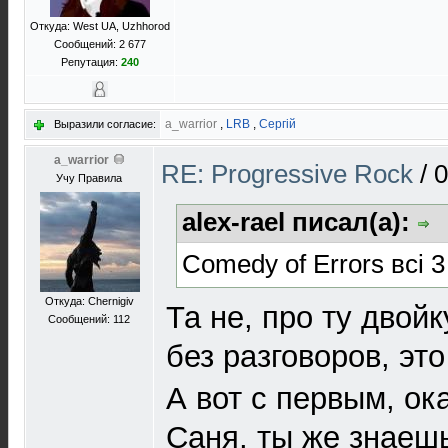
Откуда: West UA, Uzhhorod
Сообщений: 2 677
Репутация:
240
a_warrior
,
LRB
,
Сергій
Выразили согласие:
a_warrior
RE: Progressive Rock
/
0
Учу Правила
alex-rael писал(а):
Comedy of Errors всі 
Откуда: Chernigiv
Та не, про ту двойк
Сообщений: 112
без разговоров, эт
А вот с первым, о
Саня, ты же знаешь