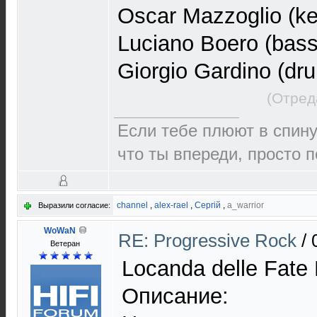
Oscar Mazzoglio (k
Luciano Boero (bass
Giorgio Gardino (dr
(Отред
Если тебе плюют в спин
что ты впереди, просто 
channel
,
alex-rael
,
Сергій
,
a_warrior
Выразили согласие:
WoWaN
RE: Progressive Rock
/
Ветеран
Locanda delle Fat
Описание: