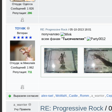
Откуда: Одесса
Сообщений: 1 826
Репутация:
286
TOY4IK
RE: Progressive Rock
/
05-10-2013 18:01
Ветеран
получалово
всем фанам
"Тысячелетия"
Откуда: м.Миколаїв
Сообщений: 1 862
Репутация:
711
alex-rael
,
WoWaN
,
Castle
,
Romm
,
a_warrior
,
Сер
Выразили согласие:
a_warrior
RE: Progressive Rock
/
0
Учу Правила