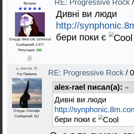
RE: Progressive Rock
Ветеран
Дивні ви люди
http://synphonic.8
бери поки є
Откуда: West UA, Uzhhorod
Сообщений: 2 677
Репутация:
240
a_warrior
RE: Progressive Rock
/
0
Учу Правила
alex-rael писал(а):
Дивні ви люди
http://synphonic.8m.co
Откуда: Chernigiv
Сообщений: 112
бери поки є