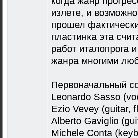
когда жанр прогрес
излете, и возможн
прошел фактически
пластинка эта счит
работ италопрога и
жанра многими люб
Первоначальный со
Leonardo Sasso (vo
Ezio Vevey (guitar, f
Alberto Gaviglio (gui
Michele Conta (keyb