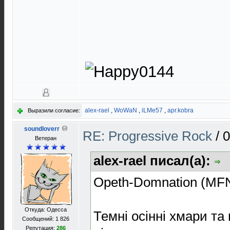
alex-rael
,
WoWaN
,
iLMe57
,
apr.kobra
Выразили согласие:
soundloverr
RE: Progressive Rock
/
0
Ветеран
alex-rael писал(а):
Opeth-Domnation (MFN
Откуда: Одесса
Темні осінні хмари та
Сообщений: 1 826
Репутация:
286