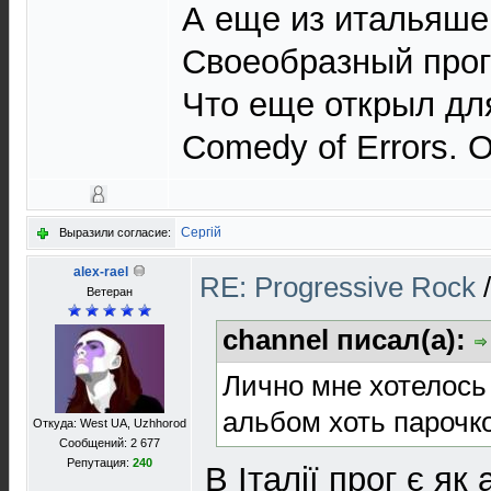
А еще из итальяшек
Своеобразный прог
Что еще открыл для
Comedy of Errors. 
Сергій
Выразили согласие:
alex-rael
RE: Progressive Rock
Ветеран
channel писал(а):
Лично мне хотелось
альбом хоть парочк
Откуда: West UA, Uzhhorod
Сообщений: 2 677
Репутация:
240
В Італії прог є як