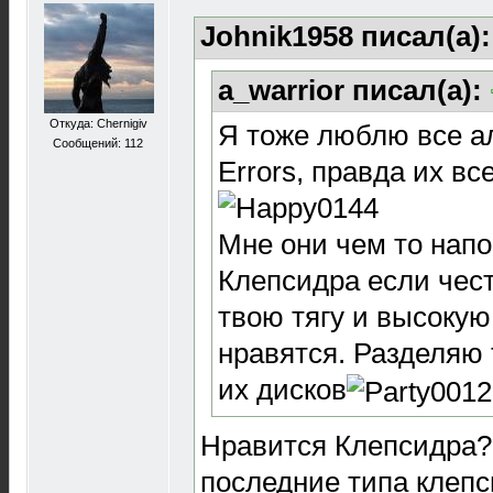
Johnik1958 писал(а)
a_warrior писал(а):
Откуда: Chernigiv
Я тоже люблю все ал
Сообщений: 112
Errors, правда их все
Мне они чем то нап
Клепсидра если чест
твою тягу и высокую
нравятся. Разделяю 
их дисков
Нравится Клепсидра?
последние типа клепс