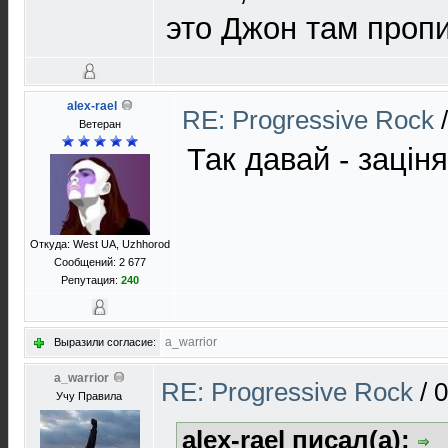
это Джон там проп
alex-rael
RE: Progressive Rock
Ветеран
Так давай - зацін
Откуда: West UA, Uzhhorod
Сообщений: 2 677
Репутация:
240
a_warrior
Выразили согласие:
a_warrior
RE: Progressive Rock
/
0
Учу Правила
alex-rael писал(а):