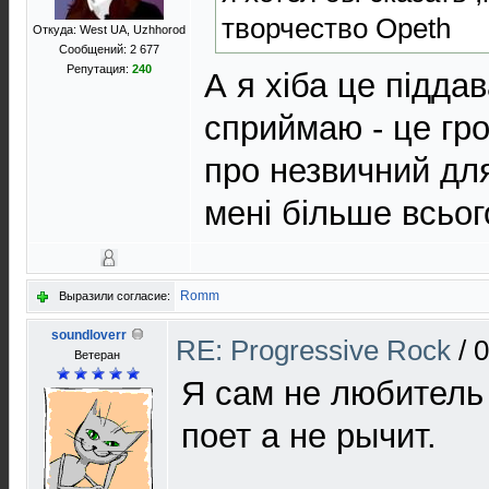
творчество Opeth
Откуда: West UA, Uzhhorod
Сообщений: 2 677
Репутация:
240
А я хіба це підда
сприймаю - це гро
про незвичний для
мені більше всьо
Romm
Выразили согласие:
soundloverr
RE: Progressive Rock
/
0
Ветеран
Я сам не любитель 
поет а не рычит.