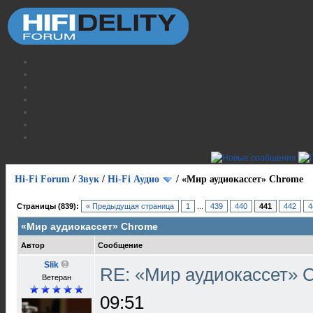
Hi-Fi Forum
/
Звук
/
Hi-Fi Аудио
/
«Мир аудиокассет» Chrome
Страницы (839):
« Предыдущая страница
1
...
439
440
441
442
4
«Мир аудиокассет» Chrome
Автор
Сообщение
Slik
RE: «Мир аудиокассет»
Ветеран
09:51