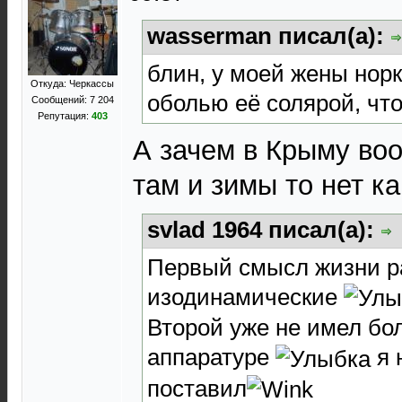
wasserman писал(а):
блин, у моей жены норк
Откуда: Черкассы
оболью её солярой, что
Сообщений: 7 204
Репутация:
403
А зачем в Крыму во
там и зимы то нет ка
svlad 1964 писал(а):
Первый смысл жизни р
изодинамические
Второй уже не имел бо
аппаратуре
я 
поставил