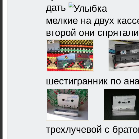
дать
мелкие на двух касс
второй они спрятал
шестигранник по ан
трехлучевой с брато