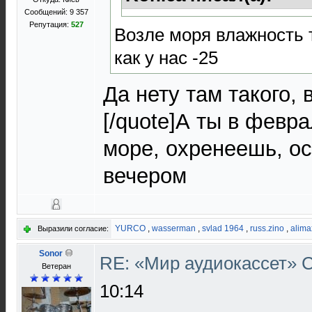
Сообщений: 9 357
Репутация:
527
Возле моря влажность т
как у нас -25
Да нету там такого, 
[/quote]А ты в февр
море, охренеешь, ос
вечером
YURCO
,
wasserman
,
svlad 1964
,
russ.zino
,
alima
Выразили согласие:
Sonor
RE: «Мир аудиокассет»
Ветеран
10:14