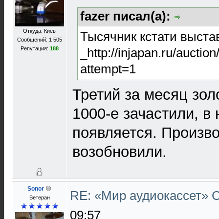
fazer писал(а):
Откуда: Киев
Тысячник кстати выста
Сообщений: 1 505
_http://injapan.ru/aucti
Репутация:
188
attempt=1
Третий за месяц зол
1000-е зачастили, в 
появляется. Произво
возобновили.
Sonor
RE: «Мир аудиокассет»
Ветеран
09:57