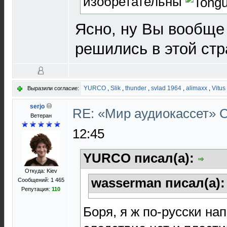
изобретательны
Ясно, ну Вы вообще 
решились в этой стр
YURCO
,
Slik
,
thunder
,
svlad 1964
,
alimaxx
,
Vitus
Выразили согласие:
serjo
RE: «Мир аудиокассет»
Ветеран
12:45
YURCO писал(а):
Откуда: Kiev
wasserman писал(а)
Сообщений: 1 465
Репутация:
110
Боря, я ж по-русски нап