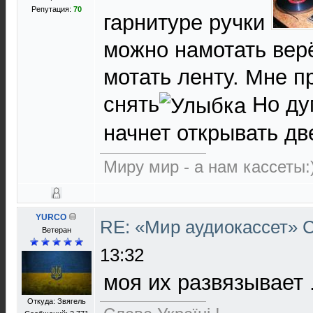
Репутация:
70
гарнитуре ручки
можно намотать вер
мотать ленту. Мне 
снять
Но ду
начнет открывать дв
Миру мир - а нам кассеты:
YURCO
RE: «Мир аудиокассет»
Ветеран
13:32
моя их развязывает .
Откуда: Звягель