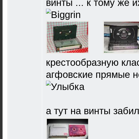
винты ... к тому же 
крестообразную кла
агфовские прямые не
а тут на винты заби