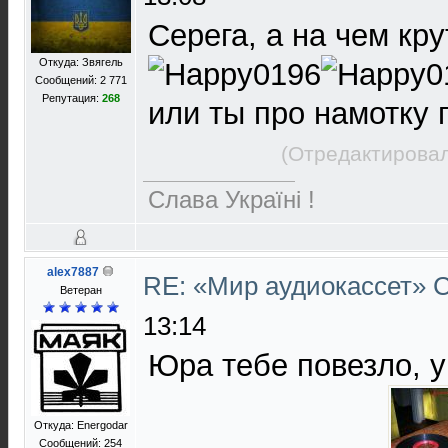
Серега, а на чем кру
Откуда: Звягель
Сообщений: 2 771
Репутация:
268
или ты про намотку 
(Отредактировал
Слава Україні !
alex7887
RE: «Мир аудиокассет»
Ветеран
13:14
Юра тебе повезло, у
Откуда: Energodar
Сообщений: 254