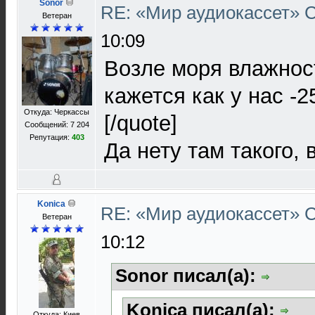
Sonor
RE: «Мир аудиокассет»
Ветеран
10:09
Возле моря влажност
кажется как у нас -2
Откуда: Черкассы
[/quote]
Сообщений: 7 204
Репутация:
403
Да нету там такого, 
Konica
RE: «Мир аудиокассет»
Ветеран
10:12
Sonor писал(а):
Konica писал(а):
Откуда: Киев