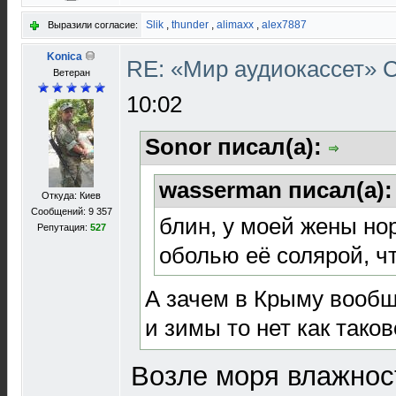
Slik
,
thunder
,
alimaxx
,
alex7887
Выразили согласие:
Konica
RE: «Мир аудиокассет»
Ветеран
10:02
Sonor писал(а):
wasserman писал(а)
Откуда: Киев
Сообщений: 9 357
блин, у моей жены но
Репутация:
527
оболью её солярой, ч
А зачем в Крыму вообщ
и зимы то нет как тако
Возле моря влажност