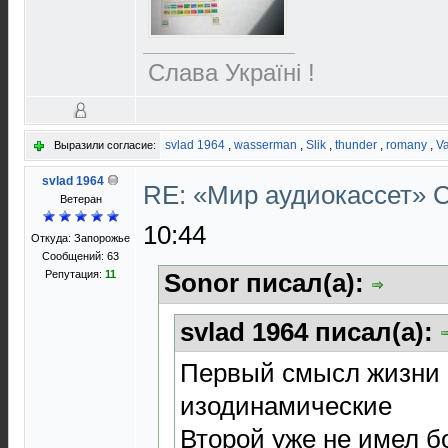
Слава Україні !
svlad 1964
,
wasserman
,
Slik
,
thunder
,
romany
,
Va
Выразили согласие:
svlad 1964
RE: «Мир аудиокассет»
Ветеран
10:44
Откуда: Запорожье
Сообщений: 63
Репутация:
11
Sonor писал(а):
svlad 1964 писал(а):
Первый смысл жизни 
изодинамические
Второй уже не имел б