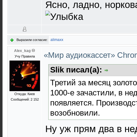
Ясно, ладно, норко
alimaxx
Выразили согласие:
Alex_kag
«Мир аудиокассет» Chr
Учу Правила
Slik писал(а):
Третий за месяц золото
1000-е зачастили, в не
Откуда: Киев
Сообщений: 2 152
появляется. Производс
возобновили.
Ну уж прям два в не