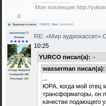
Моя коллекция http://yukor
YURCO
,
Vitus
,
meloman1
Выразили согласие:
wasserman
RE: «Мир аудиокассет»
Ветеран
10:25
YURCO писал(а):
wasserman писал(а)
Откуда: Феодосия
Сообщений: 686
...
Репутация:
250
ЮРА, когда мой отец 
трансформаторы, он 
качестве подающего у