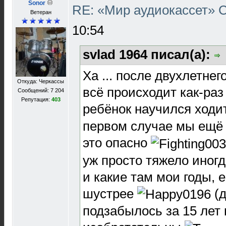
Sonor
RE: «Мир аудиокассет»
Ветеран
10:54
svlad 1964 писал(а):
Ха ... после двухлетнег
Откуда: Черкассы
всё происходит как-раз 
Сообщений: 7 204
Репутация:
403
ребёнок научился ходи
первом случае мы ещё 
это опасно
уж просто тяжело иногд
и какие там мои годы, 
шустрее
(д
подзабылось за 15 лет 