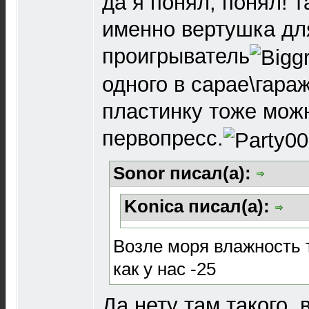
да я понял, понял! та
именно вертушка для
проигрыватель
одного в сарае\гара
пластинку тоже мож
первопресс.
Sonor писал(а):
Konica писал(а):
Возле моря влажность т
как у нас -25
Да нету там такого, 