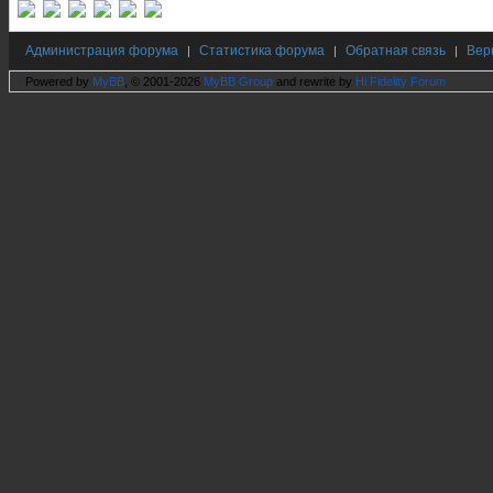
Администрация форума
Статистика форума
Обратная связь
Вер
|
|
|
Powered by
MyBB
, © 2001-2026
MyBB Group
and rewrite by
Hi Fidelity Forum