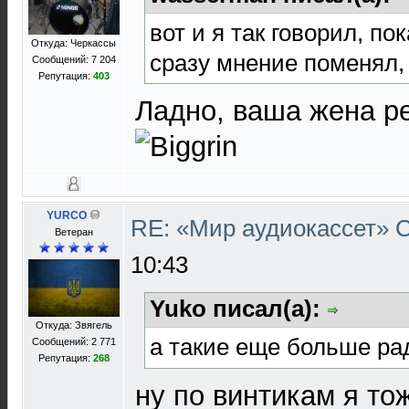
вот и я так говорил, по
Откуда: Черкассы
сразу мнение поменял,
Сообщений: 7 204
Репутация:
403
Ладно, ваша жена р
YURCO
RE: «Мир аудиокассет»
Ветеран
10:43
Yuko писал(а):
Откуда: Звягель
а такие еще больше р
Сообщений: 2 771
Репутация:
268
ну по винтикам я то