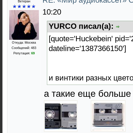
RE: «Мир аудиокассет»
Ветеран
10:20
YURCO писал(а):
[quote='Huckebein' pid=
Откуда: Москва
dateline='1387366150']
Сообщений: 483
Репутация:
69
и винтики разных цвет
а такие еще больше