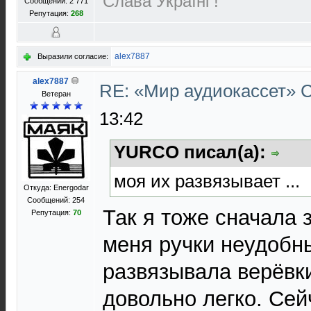
Слава Україні !
Сообщений: 2 771
Репутация:
268
alex7887
Выразили согласие:
alex7887
RE: «Мир аудиокассет»
Ветеран
13:42
YURCO писал(а):
моя их развязывает ...
Откуда: Energodar
Сообщений: 254
Так я тоже сначала 
Репутация:
70
меня ручки неудобн
развязывала верёвк
довольно легко. Сей