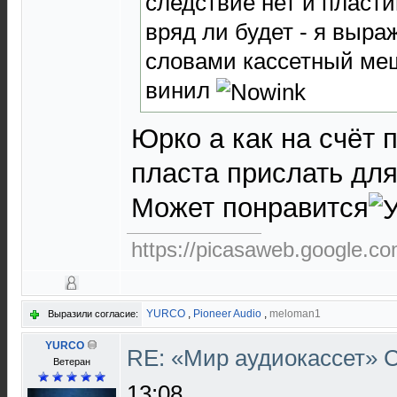
следствие нет и пласт
вряд ли будет - я выр
словами кассетный мещ
винил
Юрко а как на счёт 
пласта прислать для
Может понравится
https://picasaweb.google.
YURCO
,
Pioneer Audio
,
meloman1
Выразили согласие:
YURCO
RE: «Мир аудиокассет»
Ветеран
13:08