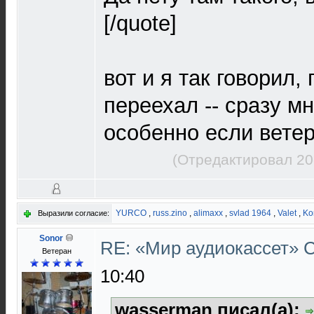
[/quote]
вот и я так говорил,
переехал -- сразу м
особенно если ветер
(Отредактировал 20
YURCO
,
russ.zino
,
alimaxx
,
svlad 1964
,
Valet
,
Ko
Выразили согласие:
Sonor
RE: «Мир аудиокассет»
Ветеран
10:40
wasserman писал(а):