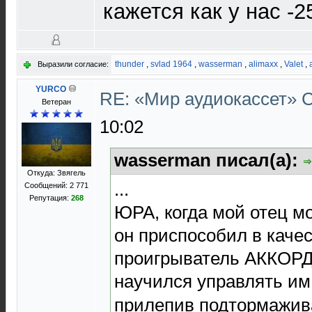
кажется как у нас -2
thunder
,
svlad 1964
,
wasserman
,
alimaxx
,
Valet
,
Выразили согласие:
YURCO
RE: «Мир аудиокассет»
Ветеран
10:02
wasserman писал(а):
Откуда: Звягель
...
Сообщений: 2 771
Репутация:
268
ЮРА, когда мой отец м
он приспособил в каче
проигрыватель АККОРД
научился управлять им
прилепив подтормажив