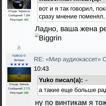
вот и я так говорил, по
Откуда: Черкассы
сразу мнение поменял,
Сообщений: 7 204
Репутация:
403
Ладно, ваша жена р
YURCO
RE: «Мир аудиокассет»
Ветеран
10:43
Yuko писал(а):
Откуда: Звягель
а такие еще больше р
Сообщений: 2 771
Репутация:
268
ну по винтикам я то