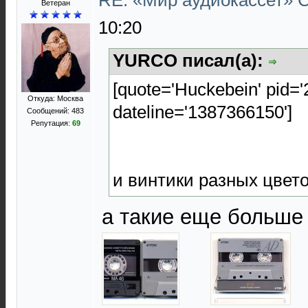
RE: «Мир аудиокассет»
Ветеран
10:20
YURCO писал(а):
[quote='Huckebein' pid=
Откуда: Москва
dateline='1387366150']
Сообщений: 483
Репутация:
69
и винтики разных цвет
а такие еще больше