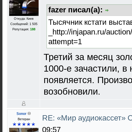
fazer писал(а):
Откуда: Киев
Тысячник кстати выста
Сообщений: 1 505
_http://injapan.ru/aucti
Репутация:
188
attempt=1
Третий за месяц зол
1000-е зачастили, в 
появляется. Произво
возобновили.
Sonor
RE: «Мир аудиокассет»
Ветеран
09:57