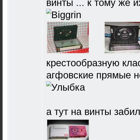
винты ... к тому же 
крестообразную кла
агфовские прямые не
а тут на винты заби