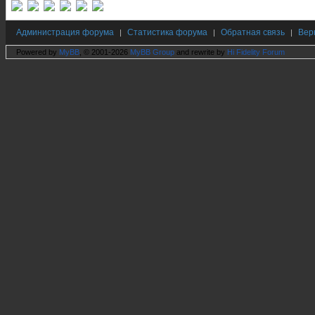
Администрация форума
Статистика форума
Обратная связь
Вер
|
|
|
Powered by
MyBB
, © 2001-2026
MyBB Group
and rewrite by
Hi Fidelity Forum