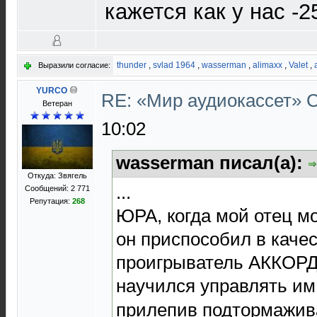
кажется как у нас -2
thunder
,
svlad 1964
,
wasserman
,
alimaxx
,
Valet
,
Выразили согласие:
YURCO
RE: «Мир аудиокассет»
Ветеран
10:02
wasserman писал(а):
Откуда: Звягель
...
Сообщений: 2 771
Репутация:
268
ЮРА, когда мой отец м
он приспособил в каче
проигрыватель АККОРД
научился управлять им
прилепив подтормажив