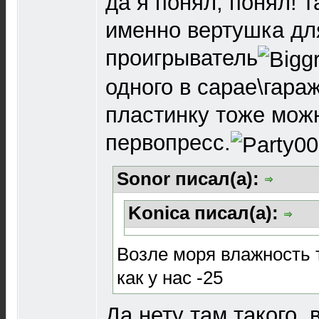
да я понял, понял! та
именно вертушка для
проигрыватель
одного в сарае\гара
пластинку тоже мож
первопресс.
Sonor писал(а):
Konica писал(а):
Возле моря влажность т
как у нас -25
Да нету там такого, 