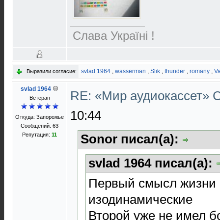
Слава Україні !
svlad 1964
,
wasserman
,
Slik
,
thunder
,
romany
,
Va
Выразили согласие:
svlad 1964
RE: «Мир аудиокассет»
Ветеран
10:44
Откуда: Запорожье
Сообщений: 63
Репутация:
11
Sonor писал(а):
svlad 1964 писал(а):
Первый смысл жизни 
изодинамические
Второй уже не имел б