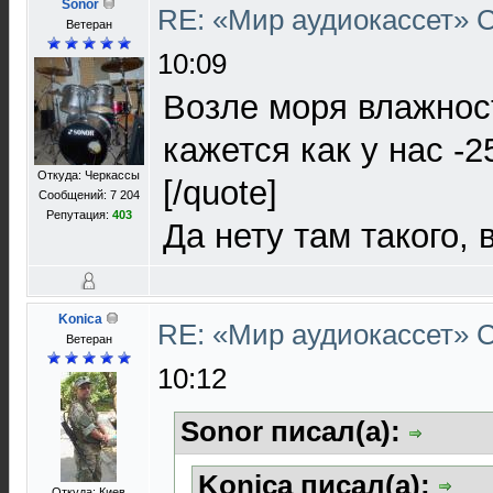
Sonor
RE: «Мир аудиокассет»
Ветеран
10:09
Возле моря влажност
кажется как у нас -2
Откуда: Черкассы
[/quote]
Сообщений: 7 204
Репутация:
403
Да нету там такого, 
Konica
RE: «Мир аудиокассет»
Ветеран
10:12
Sonor писал(а):
Konica писал(а):
Откуда: Киев