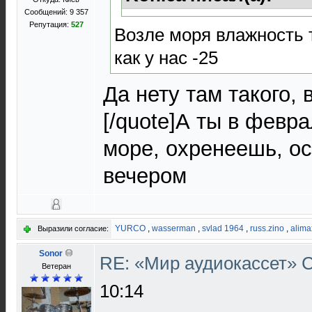
Сообщений: 9 357
Репутация:
527
Возле моря влажность т
как у нас -25
Да нету там такого, 
[/quote]А ты в февр
море, охренеешь, ос
вечером
YURCO
,
wasserman
,
svlad 1964
,
russ.zino
,
alima
Выразили согласие:
Sonor
RE: «Мир аудиокассет»
Ветеран
10:14