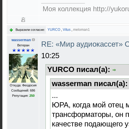
Моя коллекция http://yukor
YURCO
,
Vitus
,
meloman1
Выразили согласие:
wasserman
RE: «Мир аудиокассет»
Ветеран
10:25
YURCO писал(а):
wasserman писал(а)
Откуда: Феодосия
Сообщений: 686
...
Репутация:
250
ЮРА, когда мой отец 
трансформаторы, он 
качестве подающего у