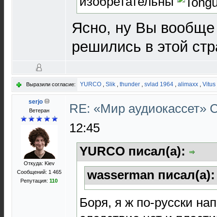
изобретательны
Ясно, ну Вы вообще 
решились в этой стр
YURCO
,
Slik
,
thunder
,
svlad 1964
,
alimaxx
,
Vitus
Выразили согласие:
serjo
RE: «Мир аудиокассет»
Ветеран
12:45
YURCO писал(а):
Откуда: Kiev
wasserman писал(а)
Сообщений: 1 465
Репутация:
110
Боря, я ж по-русски нап