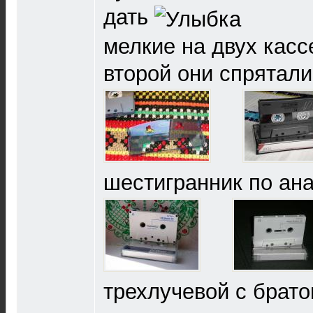
дать
мелкие на двух касс
второй они спрятал
шестигранник по ан
трехлучевой с брато