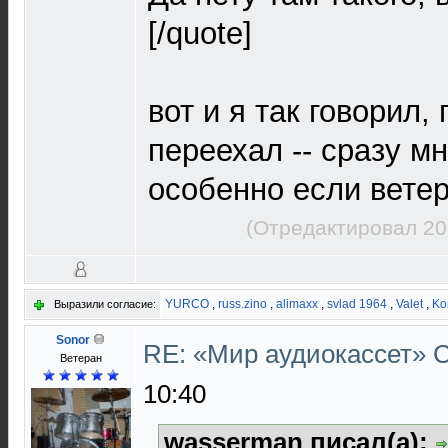
[/quote]
вот и я так говорил,
переехал -- сразу м
особенно если ветер
(Отредактировал 20
YURCO
,
russ.zino
,
alimaxx
,
svlad 1964
,
Valet
,
Ko
Выразили согласие:
Sonor
RE: «Мир аудиокассет»
Ветеран
10:40
wasserman писал(а):