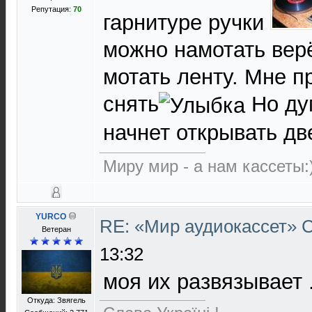
Репутация:
70
гарнитуре ручки
можно намотать вер
мотать ленту. Мне 
снять
Но ду
начнет открывать дв
Миру мир - а нам кассеты:
YURCO
RE: «Мир аудиокассет»
Ветеран
13:32
моя их развязывает .
Откуда: Звягель