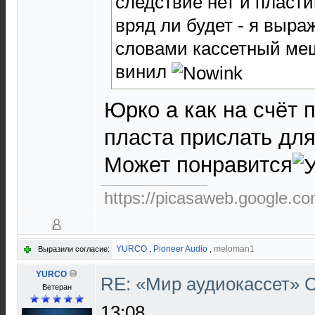
следствие нет и пласт
вряд ли будет - я выр
словами кассетный мещ
винил
Юрко а как на счёт 
пласта прислать для
Может понравится
https://picasaweb.google.
YURCO
,
Pioneer Audio
,
meloman1
Выразили согласие:
YURCO
RE: «Мир аудиокассет»
Ветеран
13:08