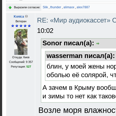
Slik
,
thunder
,
alimaxx
,
alex7887
Выразили согласие:
Konica
RE: «Мир аудиокассет»
Ветеран
10:02
Sonor писал(а):
wasserman писал(а)
Откуда: Киев
Сообщений: 9 357
блин, у моей жены но
Репутация:
527
оболью её солярой, ч
А зачем в Крыму вообщ
и зимы то нет как тако
Возле моря влажност