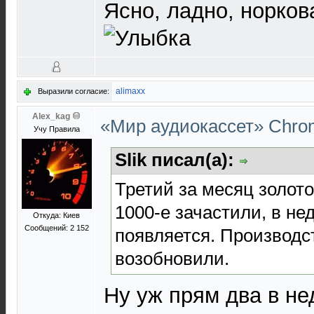
Ясно, ладно, норко
alimaxx
Выразили согласие:
Alex_kag
«Мир аудиокассет» Chr
Учу Правила
Slik писал(а):
Третий за месяц золото
1000-е зачастили, в не
Откуда: Киев
Сообщений: 2 152
появляется. Производс
возобновили.
Ну уж прям два в не