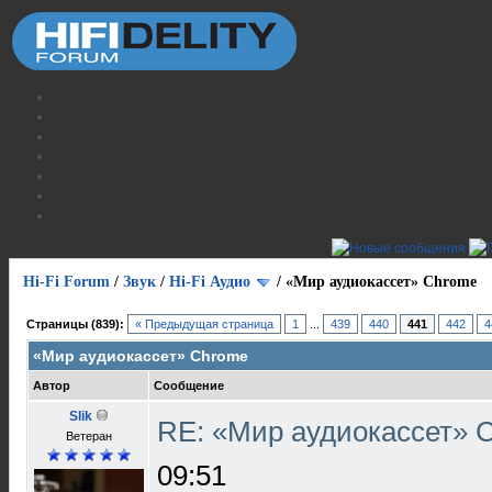
Hi-Fi Forum
/
Звук
/
Hi-Fi Аудио
/
«Мир аудиокассет» Chrome
Страницы (839):
« Предыдущая страница
1
...
439
440
441
442
4
«Мир аудиокассет» Chrome
Автор
Сообщение
Slik
RE: «Мир аудиокассет»
Ветеран
09:51