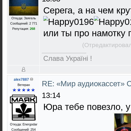
Серега, а на чем кру
Откуда: Звягель
Сообщений: 2 771
Репутация:
268
или ты про намотку 
(Отредактировал
Слава Україні !
alex7887
RE: «Мир аудиокассет»
Ветеран
13:14
Юра тебе повезло, у
Откуда: Energodar
Сообщений: 254