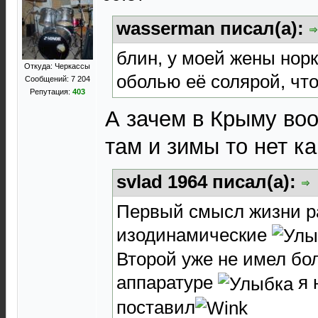
wasserman писал(а):
блин, у моей жены норк
Откуда: Черкассы
оболью её солярой, что
Сообщений: 7 204
Репутация:
403
А зачем в Крыму во
там и зимы то нет ка
svlad 1964 писал(а):
Первый смысл жизни р
изодинамические
Второй уже не имел бо
аппаратуре
я 
поставил