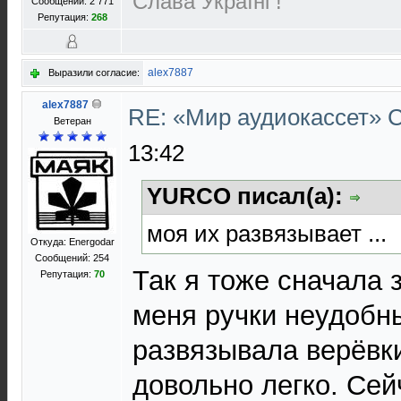
Слава Україні !
Сообщений: 2 771
Репутация:
268
alex7887
Выразили согласие:
alex7887
RE: «Мир аудиокассет»
Ветеран
13:42
YURCO писал(а):
моя их развязывает ...
Откуда: Energodar
Сообщений: 254
Так я тоже сначала 
Репутация:
70
меня ручки неудобн
развязывала верёвк
довольно легко. Сей