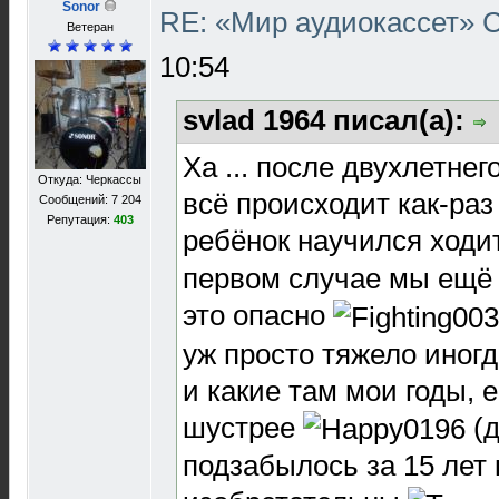
Sonor
RE: «Мир аудиокассет»
Ветеран
10:54
svlad 1964 писал(а):
Ха ... после двухлетнег
Откуда: Черкассы
всё происходит как-раз 
Сообщений: 7 204
Репутация:
403
ребёнок научился ходи
первом случае мы ещё 
это опасно
уж просто тяжело иногд
и какие там мои годы, 
шустрее
(д
подзабылось за 15 лет 