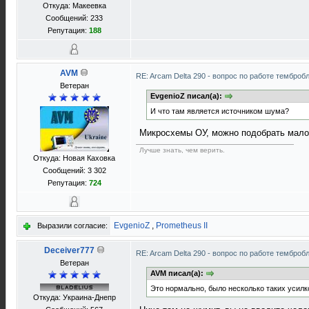
Откуда: Макеевка
Сообщений: 233
Репутация:
188
AVM
RE: Arcam Delta 290 - вопрос по работе темброб
Ветеран
EvgenioZ писал(а):
И что там является источником шума?
Микросхемы ОУ, можно подобрать мал
Лучше знать, чем верить.
Откуда: Новая Каховка
Сообщений: 3 302
Репутация:
724
EvgenioZ
,
Prometheus II
Выразили согласие:
Deceiver777
RE: Arcam Delta 290 - вопрос по работе темброб
Ветеран
AVM писал(а):
Это нормально, было несколько таких усилко
Откуда: Украина-Днепр