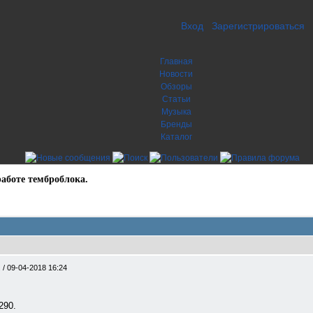
Вход
Зарегистрироваться
Главная
Новости
Обзоры
Статьи
Музыка
Бренды
Каталог
работе темброблока.
.
/
09-04-2018 16:24
290.