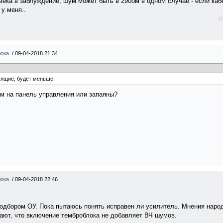
века в заблуждение, шум может быть в 290ом в одном случае - если каб
 у меня..
(
лока.
/
09-04-2018 21:34
ящие, будет меньше.
ам на панель управления или запаяны?
лока.
/
09-04-2018 22:46
одбором ОУ. Пока пытаюсь понять исправен ли усилитель. Мнения народ
тают, что включение темброблока не добавляет ВЧ шумов.