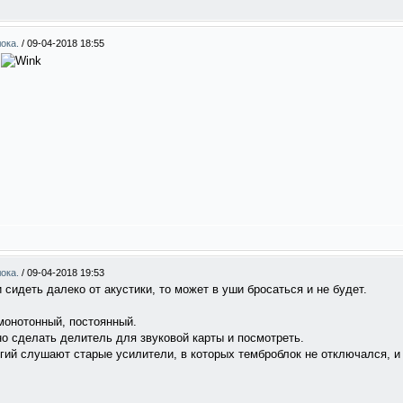
лока.
/
09-04-2018 18:55
.
лока.
/
09-04-2018 19:53
 сидеть далеко от акустики, то может в уши бросаться и не будет.
монотонный, постоянный.
но сделать делитель для звуковой карты и посмотреть.
огий слушают старые усилители, в которых темброблок не отключался, и