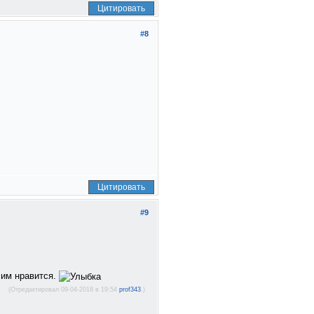
Цитировать
#8
Цитировать
#9
 им нравится.
(Отредактировал 09-04-2018 в 19:54
prof343
.)