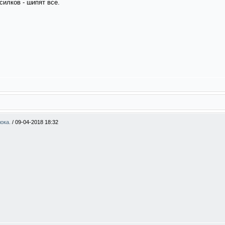
силков - шипят все.
лока.
/
09-04-2018 18:32