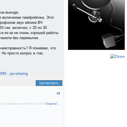
 на выходе.
и включении темброблока. Этот
крофоном звук вблизи ВЧ
0 сек. включен, с 20 по 30
си из-за не очень хорошой работы
панели без перемычек.
 неисправность? Я понимаю, что
 Но просто вопрос в том,
9BfM...sp=sharing
Цитировать
#2
(Отредактировал 09-04-2018 в 16:50
EvgenioZ
.)