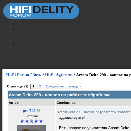
Hi-Fi Forum
/
Звук
/
Hi-Fi Аудио
/
Arcam Delta 290 - вопрос по 
Страницы (2):
1
2
Следующая страница »
Arcam Delta 290 - вопрос по работе темброблока.
Автор
Сообщение
prof343
Arcam Delta 290 - вопрос по работе темброблока
Ветеран
Здравствуйте!
Есть вопрос по усилителю Arcam Delta 