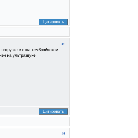
Цитировать
#5
нагрузке с откл темброблоком.
ен на ультразвуке.
Цитировать
#6