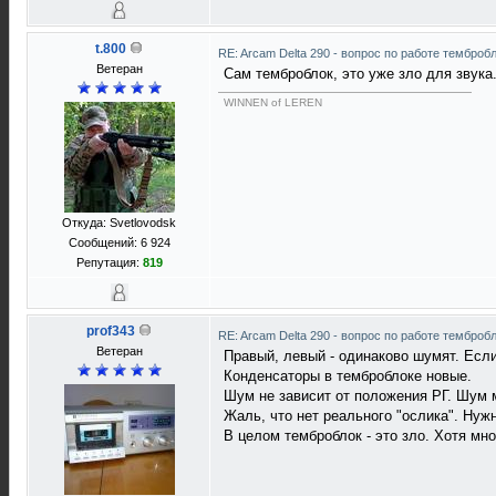
t.800
RE: Arcam Delta 290 - вопрос по работе темброб
Ветеран
Сам темброблок, это уже зло для звука
WINNEN of LEREN
Откуда: Svetlovodsk
Сообщений: 6 924
Репутация:
819
prof343
RE: Arcam Delta 290 - вопрос по работе темброб
Ветеран
Правый, левый - одинаково шумят. Если
Конденсаторы в темброблоке новые.
Шум не зависит от положения РГ. Шум 
Жаль, что нет реального "ослика". Нуж
В целом темброблок - это зло. Хотя мн