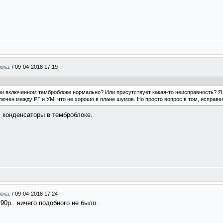
лока.
/
09-04-2018 17:19
при включенном темброблоке нормально? Или присутствует какая-то неисправность? Я
лючен между РГ и УМ, что не хорошо в плане шумов. Но просто вопрос в том, исправен
 конденсаторы в темброблоке.
лока.
/
09-04-2018 17:24
290р.. ничего подобного не было.