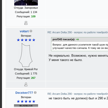
Откуда: Запорожье
Сообщений: 1 134
Репутация:
109
voitart
RE: Arcam Delta 290 - вопрос по работе темброб
Ветеран
prof343 писал(а):
Вопрос: для данного усилителя такой шум 
улучшает качество сигнала. К тому же он вк
Не нормально. Возможно, нужно менять
У меня такого не было.
Откуда: Кривой Рог
Сообщений: 1 775
Репутация:
267
Deceiver777
RE: Arcam Delta 290 - вопрос по работе темброб
Ветеран
не такого быть не должно) был и 290 и 