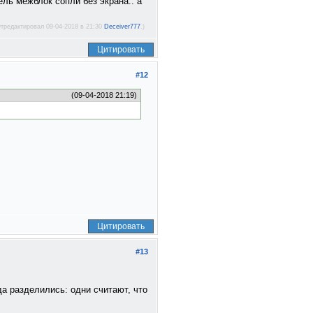
ель межблок сопли без экрана.. а
Отредактировал 09-04-2018 в 21:30
Deceiver777
.)
Цитировать
#12
(09-04-2018 21:19)
Цитировать
#13
а разделились: одни считают, что