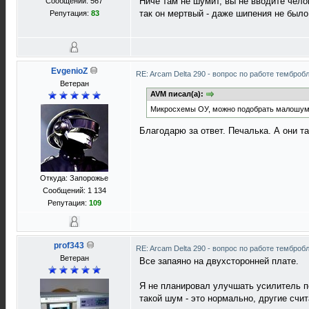
Ниче там не шумит, вы не вводите чело
Сообщений: 567
так он мертвый - даже шипения не было
Репутация:
83
EvgenioZ
RE: Arcam Delta 290 - вопрос по работе темброб
Ветеран
AVM писал(а):
Микросхемы ОУ, можно подобрать малошум
Благодарю за ответ. Печалька. А они т
Откуда: Запорожье
Сообщений: 1 134
Репутация:
109
prof343
RE: Arcam Delta 290 - вопрос по работе темброб
Ветеран
Все запаяно на двухсторонней плате.
Я не планировал улучшать усилитель п
такой шум - это нормально, другие счи