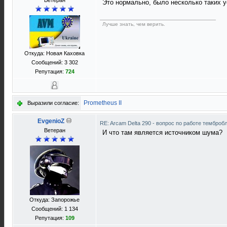
Ветеран
Это нормально, было несколько таких у
Лучше знать, чем верить.
Откуда: Новая Каховка
Сообщений: 3 302
Репутация:
724
Prometheus II
Выразили согласие:
EvgenioZ
RE: Arcam Delta 290 - вопрос по работе темброб
Ветеран
И что там является источником шума?
Откуда: Запорожье
Сообщений: 1 134
Репутация:
109