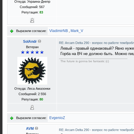
Откуда: Украина-Днепр
Сообщений: 567
Репутация:
83
VladimirNB
,
Mark_V
Выразили согласие:
SolAndr
RE: Arcam Delta 290 - вопрос по работе темброб
Ветеран
Левый - правый одинаковый? Явно нуже
Горба на ВЧ не должно быть. Можно пи
The future is gonna be fantastic (c)
Откуда: Леса Амазонки
Сообщений: 2 556
Репутация:
80
EvgenioZ
Выразили согласие:
AVM
RE: Arcam Delta 290 - вопрос по работе темброб