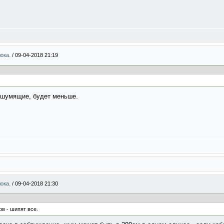
лока.
/
09-04-2018 21:19
ошумящие, будет меньше.
лока.
/
09-04-2018 21:30
в - шипят все.