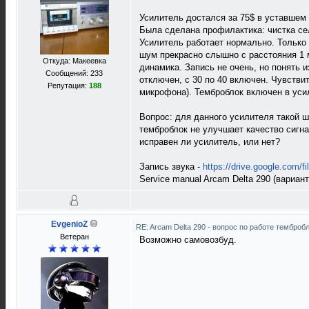
Усилитель достался за 75$ в уставшем
Была сделана профилактика: чистка сел
Усилитель работает нормально. Только
шум прекрасно слышно с расстояния 1 
Откуда: Макеевка
динамика. Запись не очень, но понять и
Сообщений: 233
отключен, с 30 по 40 включен. Чувстви
Репутация:
188
микрофона). Темброблок включен в уси
Вопрос: для данного усилителя такой 
темброблок не улучшает качество сигна
исправен ли усилитель, или нет?
Запись звука -
https://drive.google.com/
Service manual Arcam Delta 290 (вариан
EvgenioZ
RE: Arcam Delta 290 - вопрос по работе темброб
Ветеран
Возможно самовозбуд.