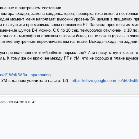
 внешне и внутреннем состоянии.
ектора входов, замена конденсаторов, проверка тока покоя и постоянки
 один момент меня напрягает: высокий уровень ВЧ шумов в пищалках пр
м от акустики при минимальном положении РГ. Записал простеньким ми
зменение шумов ВЧ можно. С 0 по 10 сек. темброблок отключен, с 10 по 2
тельность микрофона слишком высокая была, но не важно (срывы в запи
лителе внутренним переключателем на плате. Выходы-входы на задней 
шум при включенном темброблоке нормально? Или присутствует какая-то
ла. К тому же он включен между РГ и УМ, что не хорошо в плане шумов.
file/d/1WnK6A3a...sp=sharing
т УМ в данном усилителе на стр. 12) -
https://drive.google.com/file/d/0Bw9
лока.
/
09-04-2018 16:41