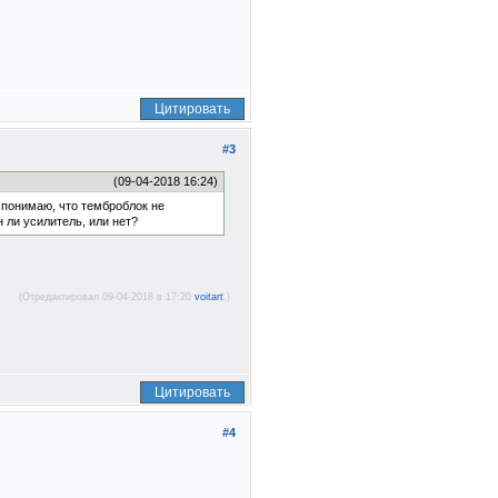
Цитировать
#3
(09-04-2018 16:24)
 понимаю, что темброблок не
 ли усилитель, или нет?
(Отредактировал 09-04-2018 в 17:20
voitart
.)
Цитировать
#4