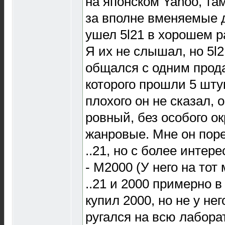
на японском Yahoo, та
за вполне вменяемые д
ушел 5l21 в хорошем р
Я их не слышал, но 5l2
общался с одним прод
которого прошли 5 штук 
плохого он не сказал, 
ровный, без особого ок
жанровые. Мне он пор
..21, но с более интер
- М2000 (У него на то
..21 и 2000 примерно в
купил 2000, но не у нег
ругался на всю лабор