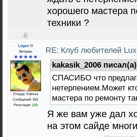
хорошего мастера п
техники ?
Logan
RE: Клуб любителей Lu
Ветеран
kakasik_2006 писал(а
СПАСИБО что предлага
нетерпением.Может кт
Откуда: Odessa
мастера по ремонту та
Сообщений: 962
Репутация:
133
Я же вам уже дал х
на этом сайде мног