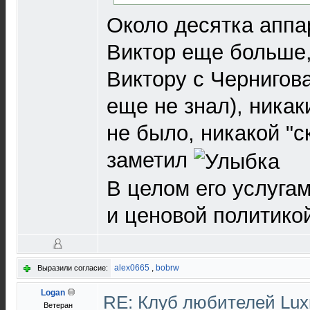
Около десятка аппа
Виктор еще больше,
Виктору с Чернигов
еще не знал), ника
не было, никакой "с
заметил
В целом его услуга
и ценовой политико
alex0665
,
bobrw
Выразили согласие:
Logan
RE: Клуб любителей Lu
Ветеран