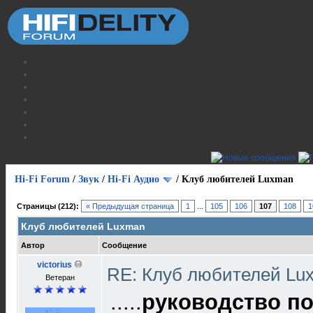
Hi-Fi Forum
/
Звук
/
Hi-Fi Аудио
/
Клуб любителей Luxman
Страницы (212):
« Предыдущая страница
1
...
105
106
107
108
1
Клуб любителей Luxman
Автор
Сообщение
victorius
RE: Клуб любителей L
Ветеран
.....
руководство п