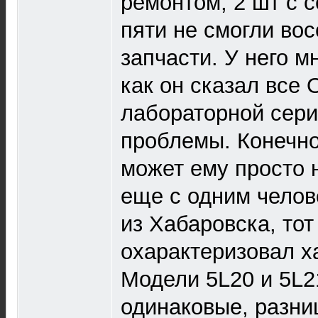
ремонтом, 2 шт с с
пяти не смогли вос
запчасти. У него м
как он сказал все О
лабораторной сер
проблемы. Конечно
может ему просто 
еще с одним челов
из Хабаровска, тот
охарактеризовал х
Модели 5L20 и 5L2
одинаковые, разниц