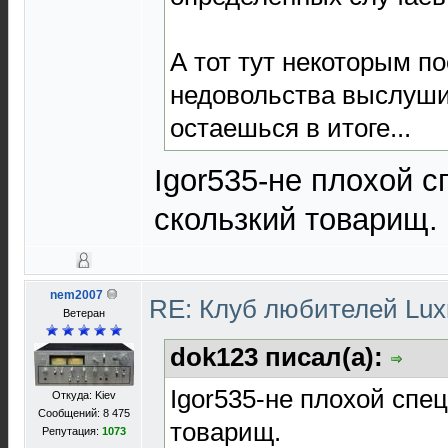
А тот тут некоторым п
недовольства выслуш
остаешься в итоге...
Igor535-не плохой с
скользкий товарищ.
nem2007
RE: Клуб любителей Lu
Ветеран
dok123 писал(а):
Igor535-не плохой спе
Откуда: Kiev
Сообщений: 8 475
товарищ.
Репутация:
1073