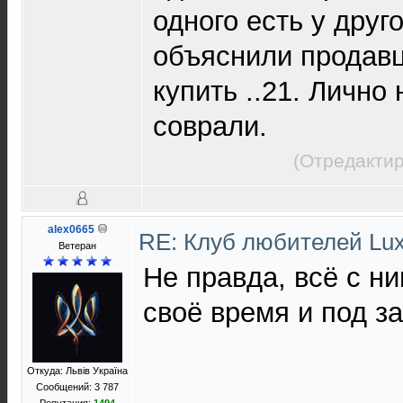
одного есть у друго
объяснили продавц
купить ..21. Лично
соврали.
(Отредактир
alex0665
RE: Клуб любителей L
Ветеран
Не правда, всё с н
своё время и под за
Откуда: Львів Україна
Сообщений: 3 787