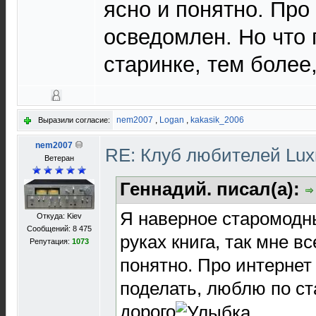
ясно и понятно. Про
осведомлен. Но что 
старинке, тем более,
nem2007
,
Logan
,
kakasik_2006
Выразили согласие:
nem2007
RE: Клуб любителей Lu
Ветеран
Геннадий. писал(а):
Я наверное старомодны
Откуда: Kiev
Сообщений: 8 475
руках книга, так мне вс
Репутация:
1073
понятно. Про интернет
поделать, люблю по ста
дорого