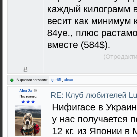
каждый килограмм в
весит как минимум к
84уе., плюс растамо
вместе (584$).
(Отредакти
Igor65
,
alexo
Выразили согласие:
Alex 2a
RE: Клуб любителей 
Постоялец
Нифигасе в Украин
у нас получается п
12 кг. из Японии в