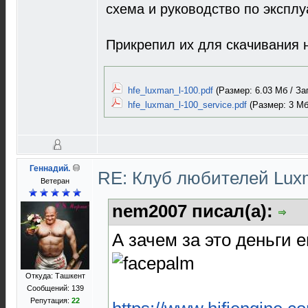
схема и руководство по эксплу
Прикрепил их для скачивания н
hfe_luxman_l-100.pdf
(Размер: 6.03 Мб / За
hfe_luxman_l-100_service.pdf
(Размер: 3 Мб 
Геннадий.
RE: Клуб любителей Lu
Ветеран
nem2007 писал(а):
А зачем за это деньги 
Откуда: Ташкент
Сообщений: 139
Репутация:
22