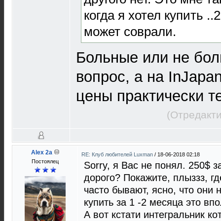
когда я хотел купить ..
может соврали.
Больные или не бол
вопрос, а на InJapa
цены практически т
(Отредакти
Alex 2a
RE: Клуб любителей Luxman
/
18-06-2018 02:18
Постоялец
Sorry, я Вас не понял. 250$ 
дорого? Покажите, плыззз, гд
часто бывают, ясно, что они
купить за 1 -2 месяца это вп
А вот кстати интегральник к