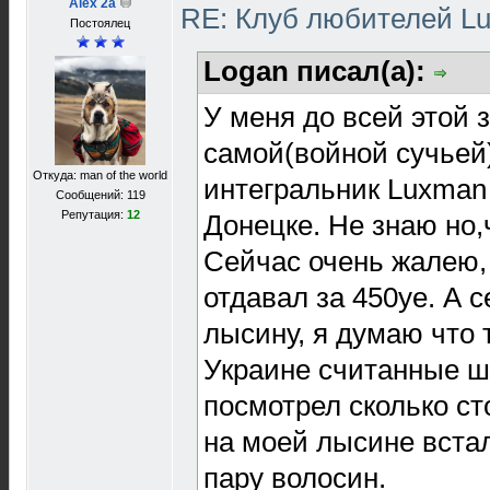
Alex 2a
RE: Клуб любителей 
Постоялец
Logan писал(а):
У меня до всей этой 
самой(войной сучьей
Откуда: man of the world
интегральник Luxman 
Сообщений: 119
Репутация:
12
Донецке. Не знаю но,
Сейчас очень жалею, 
отдавал за 450уе. А 
лысину, я думаю что 
Украине считанные шт
посмотрел сколько ст
на моей лысине вста
пару волосин.