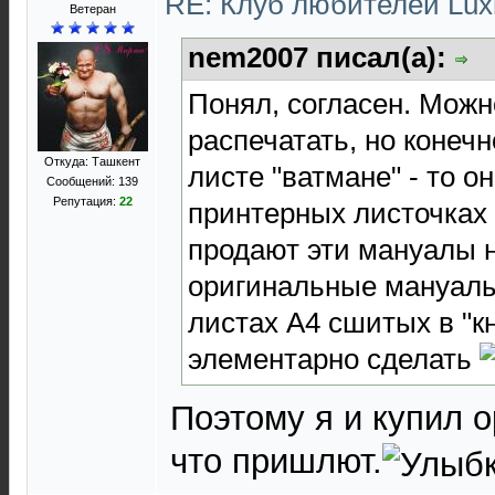
RE: Клуб любителей Lu
Ветеран
nem2007 писал(а):
Понял, согласен. Можн
распечатать, но конеч
Откуда: Ташкент
листе "ватмане" - то о
Сообщений: 139
Репутация:
22
принтерных листочках
продают эти мануалы н
оригинальные мануалы
листах А4 сшитых в "кн
элементарно сделать
Поэтому я и купил о
что пришлют.