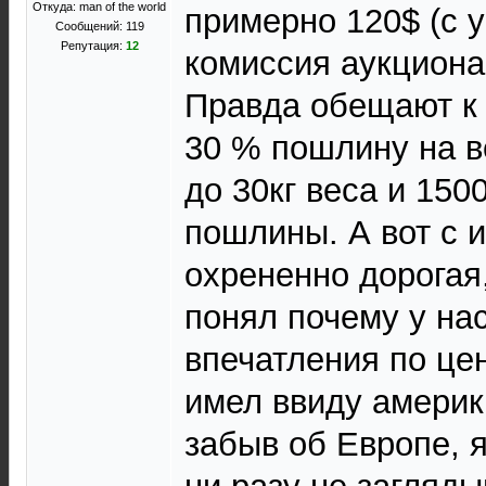
Откуда: man of the world
примерно 120$ (с 
Сообщений: 119
Репутация:
12
комиссия аукциона
Правда обещают к 
30 % пошлину на в
до 30кг веса и 150
пошлины. А вот с 
охрененно дорогая,
понял почему у на
впечатления по цен
имел ввиду америк
забыв об Европе, 