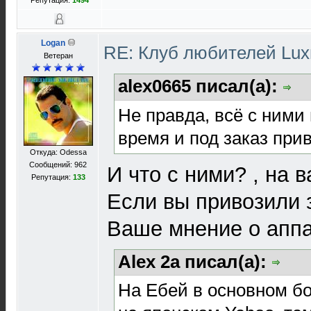
Репутация:
1494
Logan
RE: Клуб любителей Lu
Ветеран
alex0665 писал(а):
Не правда, всё с ними
время и под заказ при
Откуда: Odessa
Сообщений: 962
И что с ними? , на 
Репутация:
133
Если вы привозили 
Ваше мнение о аппа
Alex 2a писал(а):
На Ебей в основном б