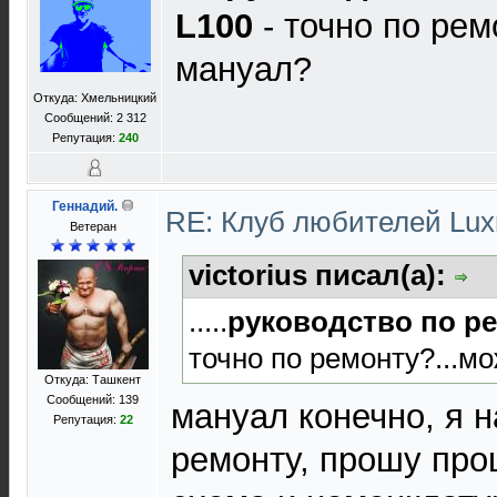
L100
- точно по рем
мануал?
Откуда: Хмельницкий
Сообщений: 2 312
Репутация:
240
Геннадий.
RE: Клуб любителей Lu
Ветеран
victorius писал(а):
.....
руководство по р
точно по ремонту?...м
Откуда: Ташкент
Сообщений: 139
мануал конечно, я н
Репутация:
22
ремонту, прошу про