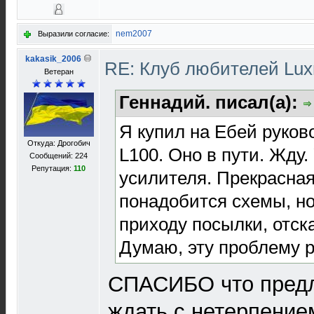
nem2007
Выразили согласие:
kakasik_2006
RE: Клуб любителей Lu
Ветеран
Геннадий. писал(а):
Я купил на Ебей руков
Откуда: Дрогобич
L100. Оно в пути. Жду.
Сообщений: 224
Репутация:
110
усилителя. Прекрасная
понадобится схемы, но
приходу посылки, отск
Думаю, эту проблему 
СПАСИБО что предл
ждать с нетерпение