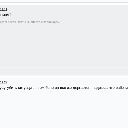
11:19
зъемом?
му пересечь пустыню вместе с верблюдом"
11:27
усугубить ситуацию , тем боле он все же дергается, надеюсь что рабочи