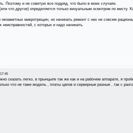
ть. Поэтому и не советую все подряд, что было в моих случаях.
(или что другое) определяется только визуальным осмотром по месту. К
 незаметных микротрещин, но начинать ремонт с них не совсем рационал
 неисправностей, с которых и надо начинать.
 17:45
о сказать легко, в прынцыпе так же как и на рабочем аппарате, я проб
олько что не таже модель , платы цапов и серверные разные , так с раз