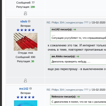
Сообщений: 77
Репутация:
190
vbvb
RE: Philips 304 ( конденсаторы ??? )
/
15-02-2020
Ветеран
ms142 писал(а):
.....
Ситуацию усугубляет то, что спрашивающий 
к сожалению это так. И интернет только
очень в теме, повторяют прочитанные н
Откуда: msk
aw.Aleks писал(а):
Сообщений: 690
Репутация:
30
Двигатель проверять небуду, ....
еще раз переспрошу - в выключенном с
ms142
RE: Philips 304 ( конденсаторы ??? )
/
15-02-2020
Ветеран
Nekrozov писал(а):
С двигателем я понял, что не так с разъемо