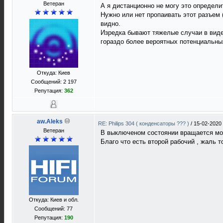
Ветеран
А я дистанционно не могу это определи
Нужно или нет пропаивать этот разъем 
видно.
Изредка бывают тяжелые случаи в виде
гораздо более вероятных потенциальных
Откуда: Киев
Сообщений: 2 197
Репутация:
362
aw.Aleks
RE: Philips 304 ( конденсаторы ??? )
/
15-02-2020
Ветеран
В выключеном состоянии вращается можн
Благо что есть второй рабочий , жаль т
Откуда: Киев и обл.
Сообщений: 77
Репутация:
190