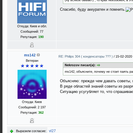
(ну всякое бывает) , то крах неизбежен, а 
Спасибо, буду аккуратен и помнить.
Откуда: Киев и обл.
Сообщений: 77
Репутация:
190
ms142
RE: Philips 304 ( конденсаторы ??? )
/
15-02-2020 
Ветеран
Nekrozov писал(а):
ms142, объясните, почему не стоит паять р
Объясняю: прежде чем давать советы, 
В ряде областей знаний советы из разр
Ситуацию усугубляет то, что спрашиваю
Откуда: Киев
Сообщений: 2 197
Репутация:
362
vl27
Выразили согласие: