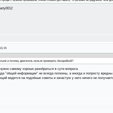
эти процы с нужной прошивкой, очень сложно доставать, То резюме не радужное -или д
11:15
азъем и почему двигатель нельзя проверить батарейкой?
нужно самому хорошо разобраться в сути вопроса.
яда "общей информации" не всегда полезны, а иногда и попросту вредны
щий ведется на подобные советы и зачастую у него ничего не получает