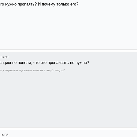
го нужно пропаять? И почему только его?
 13:50
нционно поняли, что его пропаивать не нужно?
му пересечь пустыню вместе с верблюдом"
 14:03