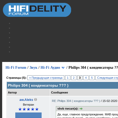
Hi-Fi Forum
/
Звук
/
Hi-Fi Аудио
/
Philips 304 ( конденсаторы ??
Страницы (5):
« Предыдущая страница
1
2
3
4
5
Следующая стр
Philips 304 ( конденсаторы ??? )
Автор
Сообщение
aw.Aleks
RE: Philips 304 ( конденсаторы ??? )
/
15-02-2020
Ветеран
vbvb писал(а):
Да, еще, главное предупреждение. MAB про