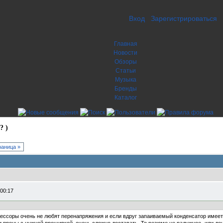
Вход
Зарегистрироваться
Главная
Новости
Обзоры
Статьи
Музыка
Бренды
Каталог
? )
аница »
 00:17
цессоры очень не любят перенапряжения и если вдруг запаиваемый конденсатор имеет