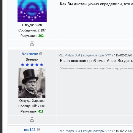
Как Вы дистанционно определили, что е
Откуда: Киев
Сообщений: 2 197
Репутация:
362
Nekrozov
RE: Philips 304 ( конденсаторы ??? )
/
15-02-2020
Ветеран
Была похожая проблема. А как Вы диста
"Легкомысленный человек подобен ослу, решивше
Откуда: Харьков
Сообщений: 7 001
Репутация:
411
ms142
RE: Philips 304 ( конденсаторы ??? )
/
15-02-2020