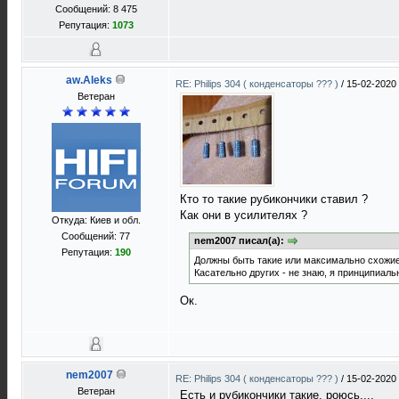
Сообщений: 8 475
Репутация:
1073
aw.Aleks
RE: Philips 304 ( конденсаторы ??? )
/
15-02-2020
Ветеран
Кто то такие рубикончики ставил ?
Как они в усилителях ?
Откуда: Киев и обл.
Сообщений: 77
nem2007 писал(а):
Репутация:
190
Должны быть такие или максимально схожие 
Касательно других - не знаю, я принципиаль
Ок.
nem2007
RE: Philips 304 ( конденсаторы ??? )
/
15-02-2020
Ветеран
Есть и рубикончики такие, роюсь....