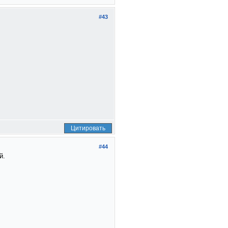
#43
Цитировать
#44
й.