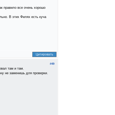
ак правило все очень хорошо
ьно. В этих Филях есть куча
Цитировать
#49
овал там и там.
гону не заменишь для проверки.