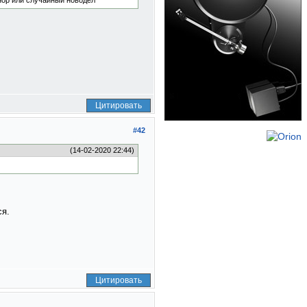
онор или случайный новодел
Цитировать
#42
(14-02-2020 22:44)
.
ся.
Цитировать