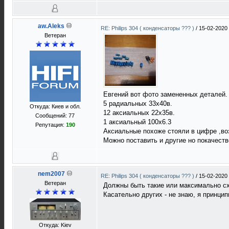
aw.Aleks
RE: Philips 304 ( конденсаторы ??? )
/
15-02-2020
Ветеран
Евгений вот фото замененных деталей.
5 радиальных 33х40в.
Откуда: Киев и обл.
12 аксиальных 22х35в.
Сообщений: 77
1 аксиальный 100х6.3
Репутация:
190
Аксиальные похоже стояли в цифре ,во
Можно поставить и другие но покачеств
nem2007
RE: Philips 304 ( конденсаторы ??? )
/
15-02-2020
Ветеран
Должны быть такие или максимально сх
Касательно других - не знаю, я принци
Откуда: Kiev