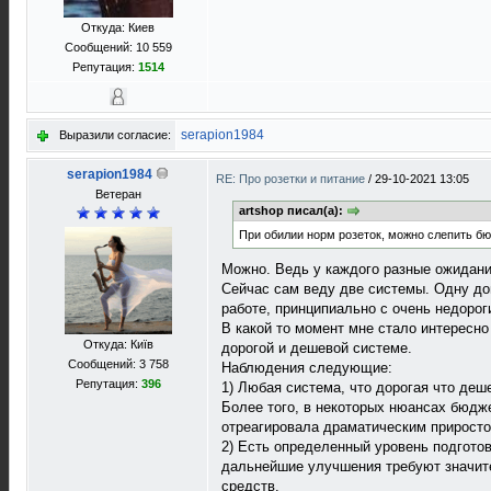
Откуда: Киев
Сообщений: 10 559
Репутация:
1514
serapion1984
Выразили согласие:
serapion1984
RE: Про розетки и питание
/
29-10-2021 13:05
Ветеран
artshop писал(а):
При обилии норм розеток, можно слепить бю
Можно. Ведь у каждого разные ожидани
Сейчас сам веду две системы. Одну до
работе, принципиально с очень недоро
В какой то момент мне стало интересно
Откуда: Київ
дорогой и дешевой системе.
Сообщений: 3 758
Наблюдения следующие:
Репутация:
396
1) Любая система, что дорогая что деше
Более того, в некоторых нюансах бюдже
отреагировала драматическим приросто
2) Есть определенный уровень подготов
дальнейшие улучшения требуют значите
средств.