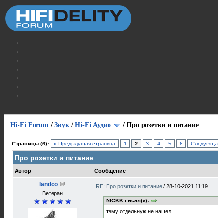
Hi-Fi Forum
/
Звук
/
Hi-Fi Аудио
/
Про розетки и питание
Страницы (6):
« Предыдущая страница
1
2
3
4
5
6
Следующая
Про розетки и питание
Автор
Сообщение
landco
RE: Про розетки и питание
/
28-10-2021 11:19
Ветеран
NICKK писал(а):
тему отдельную не нашел