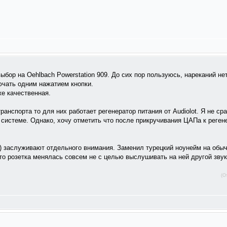
бор на Oehlbach Powerstation 909. До сих пор пользуюсь, нареканий нет
ючать одним нажатием кнопки.
же качественная.
анспорта то для них работает регенератор питания от Audiolot. Я не ср
в системе. Однако, хочу отметить что после прикручивания ЦАПа к реген
не) заслуживают отдельного внимания. Заменил турецкий ноунейм на об
о розетка менялась совсем не с целью выслушивать на ней другой звук
(О