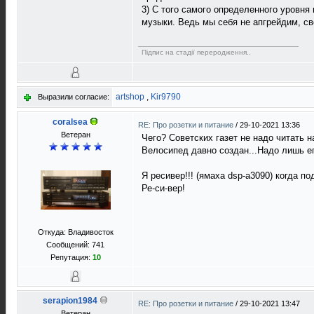
3) С того самого определенного уровн
музыки. Ведь мы себя не апгрейдим, св
Підпис на стадії переродження..
artshop
,
Kir9790
Выразили согласие:
coralsea
RE: Про розетки и питание
/
29-10-2021 13:36
Ветеран
Чего? Советских газет не надо читать на
Велосипед давно создан...Надо лишь ег
Я ресивер!!! (ямаха dsp-a3090) когда п
Ре-си-вер!
Откуда: Владивосток
Сообщений: 741
Репутация:
10
serapion1984
RE: Про розетки и питание
/
29-10-2021 13:47
Ветеран