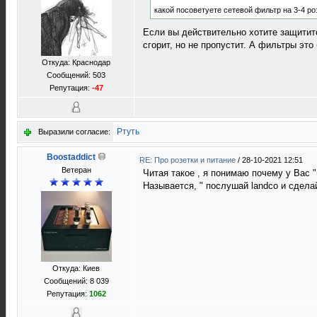
какой посоветуете сетевой фильтр на 3-4 ро
Если вы действительно хотите защититс
сгорит, но не пропустит. А фильтры это
Откуда: Краснодар
Сообщений: 503
Репутация:
-47
Ртуть
Выразили согласие:
Boostaddict
RE: Про розетки и питание
/
28-10-2021 12:51
Ветеран
Читая такое , я понимаю почему у Вас "
Называется, " послушай landco и сдела
Откуда: Киев
Сообщений: 8 039
Репутация:
1062