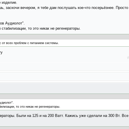
е изделие.
ь, заскочи вечером, я тебе дам послушать кое-что посерьёзнее. Просто
ров Аудиолот".
 стабилизации, то это никак не регенераторы.
ас от всех проблем с питанием системы.
(
удиолот".
илизации, то это никак не регенераторы.
ераторы. Были на 125 и на 200 Ватт. Кажись уже сделали на 300 Вт. Вс