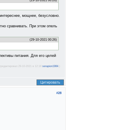
(29-10-2021 00:26)
 интереснее, мощнее, безусловно.
тно сравнивать. При этом опель
(29-10-2021 00:26)
спективы питания. Для его целей
тредактировал 29-10-2021 в 12:18
serapion1984
.)
Цитировать
#28