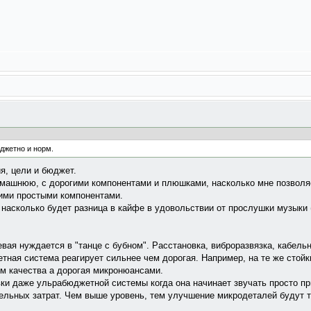
джетно и норм.
я, цели и бюджет.
машнюю, с дорогими компонентами и плюшками, насколько мне позволя
гими простыми компонентами.
 насколько будет разница в кайфе в удовольствии от прослушки музыки (
вая нуждается в "танце с бубном". Расстановка, виброразвязка, кабельн
тная система реагирует сильнее чем дорогая. Например, на те же стой
м качества а дорогая микронюансами.
ки даже ульрабюджетной системы когда она начинает звучать просто при
льных затрат. Чем выше уровень, тем улучшение микродеталей будут 