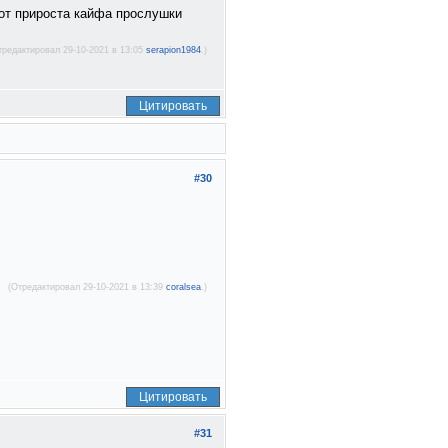
 от прироста кайфа прослушки
тредактировал 29-10-2021 в 13:05
serapion1984
.)
Цитировать
#30
(Отредактировал 29-10-2021 в 13:39
coralsea
.)
Цитировать
#31