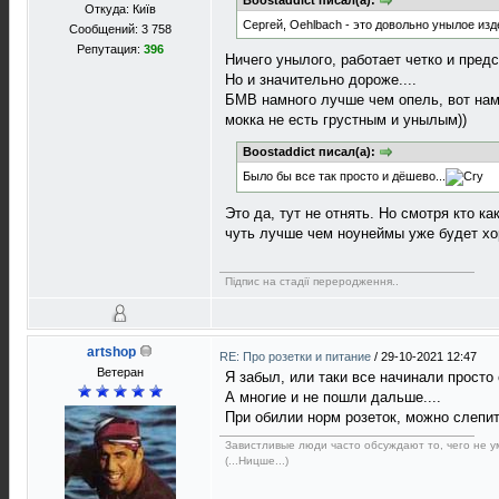
Boostaddict писал(а):
Откуда: Київ
Сергей, Oehlbach - это довольно унылое изд
Сообщений: 3 758
Репутация:
396
Ничего унылого, работает четко и пред
Но и значительно дороже....
БМВ намного лучше чем опель, вот нам
мокка не есть грустным и унылым))
Boostaddict писал(а):
Было бы все так просто и дёшево...
Это да, тут не отнять. Но смотря кто к
чуть лучше чем ноунеймы уже будет х
Підпис на стадії переродження..
artshop
RE: Про розетки и питание
/
29-10-2021 12:47
Ветеран
Я забыл, или таки все начинали просто
А многие и не пошли дальше....
При обилии норм розеток, можно слепи
Завистливые люди часто обсуждают то, чего не ум
(...Ницше...)