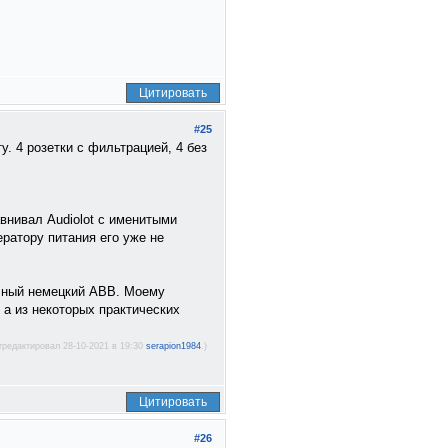
Цитировать
#25
у. 4 розетки с фильтрацией, 4 без
авнивал Audiolot с именитыми
ератору питания его уже не
ычный немецкий ABB. Моему
 а из некоторых практических
тредактировал 28-10-2021 в 19:30
serapion1984
.)
Цитировать
#26