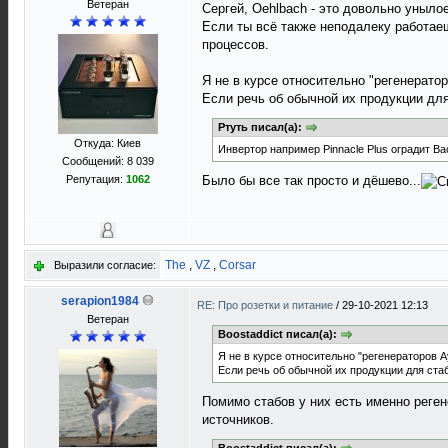
Ветеран
Сергей, Oehlbach - это довольно уныло
Если ты всё также неподалеку работаеш
процессов.
Я не в курсе относительно "регенерато
Если речь об обычной их продукции для
Ртуть писал(а):
Откуда: Киев
Инвертор например Pinnacle Plus оградит В
Сообщений: 8 039
Репутация:
1062
Было бы все так просто и дёшево...
The
,
VZ
,
Corsar
Выразили согласие:
serapion1984
RE: Про розетки и питание
/
29-10-2021 12:13
Ветеран
Boostaddict писал(а):
Я не в курсе относительно "регенераторов А
Если речь об обычной их продукции для стаб
Помимо стабов у них есть именно реген
источников.