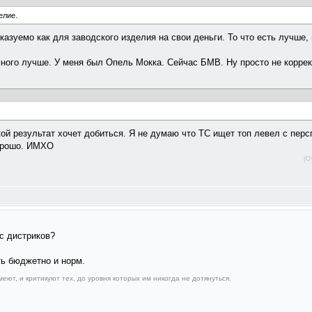
елие.
сказуемо как для заводского изделия на свои деньги. То что есть лучше,
ного лучше. У меня был Опель Мокка. Сейчас БМВ. Ну просто не коррек
акой результат хочет добиться. Я не думаю что ТС ищет топ левел с пер
орошо. ИМХО
(О
 с дистриков?
ть бюджетно и норм.
еют, и критикуют тех, до уровня которых им никогда не дотянуться.