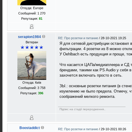
Откуда: Europe
Сообщений: 1 270
Репутация:
81
serapion1984
RE: Про розетки и питание
/
28-10-2021 19:25
Ветеран
Я для сетевой дистрибуции остановил вы
фильтрации. 4 розетки из 8 можно откл
У Oehlbach есть продукция и проще, то
Что касается ЦАПа/медиаплеера и СД тр
брендами, такими как PS Audio у себя 
захочется включать просто в сеть.
Откуда: Київ
ЗЫ.: основные розетки питания (в сте
Сообщений: 3 758
изумлению не было предела. Отмечу, чт
Репутация:
396
соображений мелкого ремонта.
Підпис на стадії переродження..
Boostaddict
RE: Про розетки и питание
/
29-10-2021 00:26