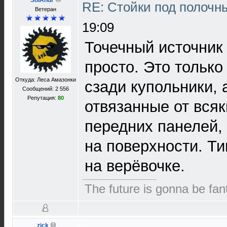
SolAndr
RE: Стойки под полочн
Ветеран
19:09
Точечный источник
просто. Это только
Откуда: Леса Амазонки
сзади купольники, 
Сообщений: 2 556
Репутация:
80
отвязанные от всяк
передних панелей, 
на поверхности. Т
на верёвочке.
The future is gonna be fant
zick