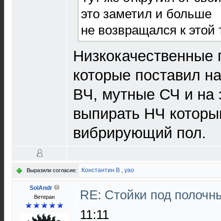
это заметил и больше
не возвращался к этой 
Низкокачественные 
которые поставил на
ВЧ, мутные СЧ и на
выпирать НЧ которы
вибрирующий пол.
Константин В
,
yao
Выразили согласие:
SolAndr
RE: Стойки под полочн
Ветеран
11:11