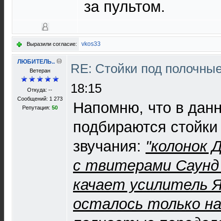
за пультом.
vkos33
Выразили согласие:
ЛЮБИТЕЛЬ..
RE: Стойки под полочны
Ветеран
18:15
Откуда: --
Сообщений: 1 273
Напомню, что в данн
Репутация:
50
подбираются стойки
звучания:
"колонок 
с твитерами Саунд
качает усилитель 
осталось только наз