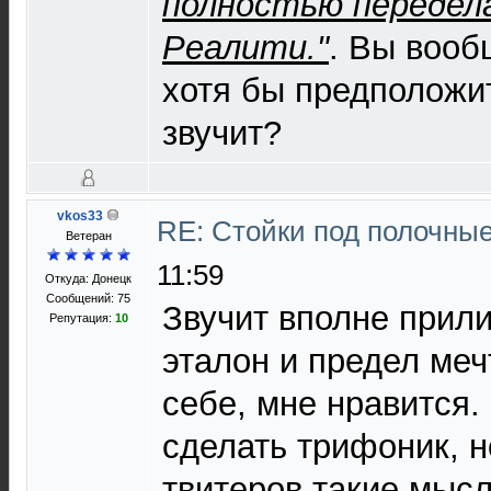
полностью передела
Реалити."
. Вы вооб
хотя бы предположит
звучит?
vkos33
RE: Стойки под полочны
Ветеран
11:59
Откуда: Донецк
Сообщений: 75
Звучит вполне прили
Репутация:
10
эталон и предел меч
себе, мне нравится
сделать трифоник, 
твитеров такие мысл