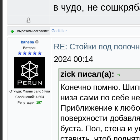
в чудо, не сошкря
Godkiller
Выразили согласие:
baheba
RE: Стойки под полоч
Ветеран
2024 00:14
zick писал(а):
Конечно помню. Шипы
Откуда: Файне село Ялта
низа сами по себе не
Сообщений: 4 604
Репутация:
197
Приближение к люб
поверхности добавля
буста. Пол, стена и 
ставить, чтоб поднят