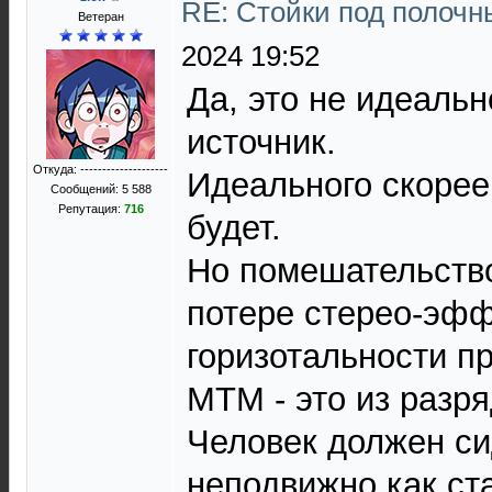
RE: Стойки под полочн
Ветеран
2024 19:52
Да, это не идеаль
источник.
Откуда: --------------------
Идеального скорее 
Сообщений: 5 588
Репутация:
716
будет.
Но помешательств
потере стерео-эфф
горизотальности п
МТМ - это из разр
Человек должен си
неподвижно,как ст