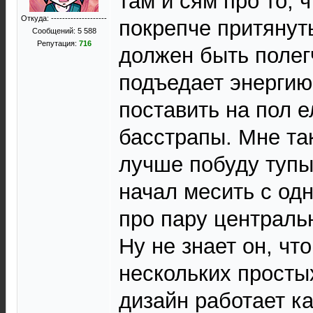
там и сям про то, 
Откуда: --------------------
покрепче притянуть
Сообщений: 5 588
Репутация:
716
должен быть полег
подъедает энергию
поставить на пол 
басстрапы. Мне так
лучше побуду тупы
начал месить с од
про пару централь
Ну не знает он, чт
нескольких прост
дизайн работает к