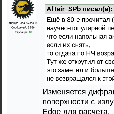
AlTair_SPb писал(а)
Ещё в 80-е прочитал (
Откуда: Леса Амазонки
научно-популярной пе
Сообщений: 2 556
Репутация:
80
что если напольная а
если их снять,
то отдача по НЧ возра
Тут же открутил от с
это заметил и больше
не возвращался к это
Изменяется дифрак
поверхности с изл
Edge для расчета.