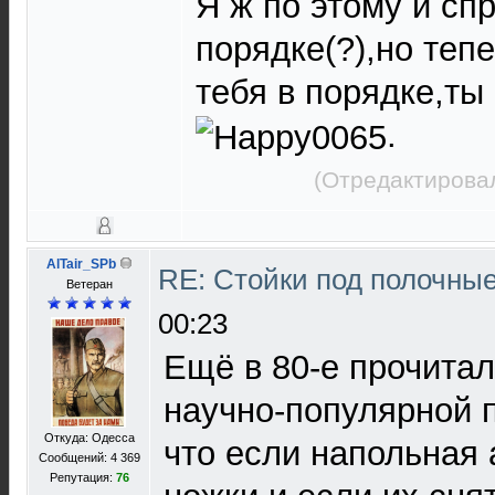
Я ж по этому и спр
порядке(?),но теп
тебя в порядке,ты
.
(Отредактировал
AlTair_SPb
RE: Стойки под полочны
Ветеран
00:23
Ещё в 80-е прочитал
научно-популярной 
Откуда: Одесса
что если напольная 
Сообщений: 4 369
Репутация:
76