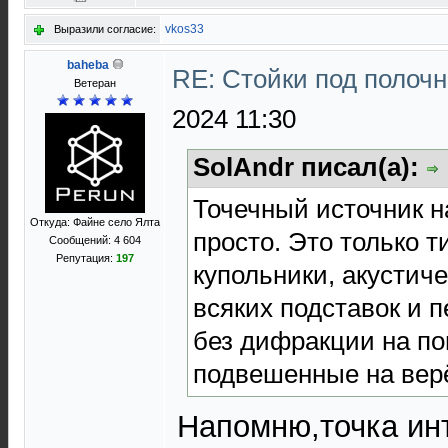
vkos33
Выразили согласие:
baheba
RE: Стойки под полоч
Ветеран
2024 11:30
SolAndr писал(а):
Точечный источник н
Откуда: Файне село Ялта
просто. Это только 
Сообщений: 4 604
Репутация:
197
купольники, акустич
всяких подставок и п
без дифракции на по
подвешенные на вер
Напомню,точка ин