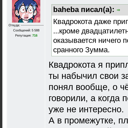
baheba писал(а):
Квадрокота даже при
Откуда: --------------------
...кроме двадцатилет
Сообщений: 5 588
Репутация:
716
оказывается ничего п
сранного Зумма.
Квадрокота я припл
ты набычил свои з
понял вообще, о ч
говорили, а когда 
уже не интересно.
А в промежутке, п