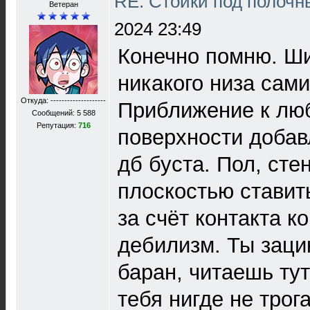
RE: Стойки под полочн
Ветеран
2024 23:49
Конечно помню. Ши
никакого низа сами
Откуда: --------------------
Приближение к лю
Сообщений: 5 588
Репутация:
716
поверхности добав
дб буста. Пол, стен
плоскостью ставить
за счёт контакта к
дебилизм. Ты зац
баран, читаешь тут
тебя нигде не трог