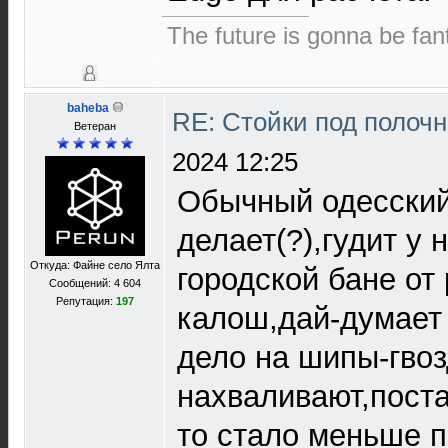
The future is gonna be fant
baheba
RE: Стойки под полоч
Ветеран
2024 12:25
Обычный одесский
делает(?),гудит у 
Откуда: Файне село Ялта
городской бане от
Сообщений: 4 604
Репутация:
197
калош,дай-думает 
дело на шипы-гво
нахваливают,поста
то стало меньше п