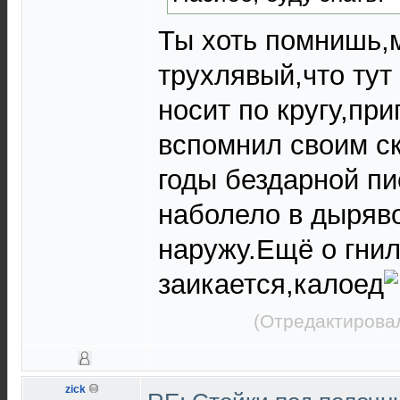
Ты хоть помнишь,
трухлявый,что тут
носит по кругу,при
вспомнил своим с
годы бездарной пи
наболело в дыряв
наружу.Ещё о гни
заикается,калоед
(Отредактировал
zick