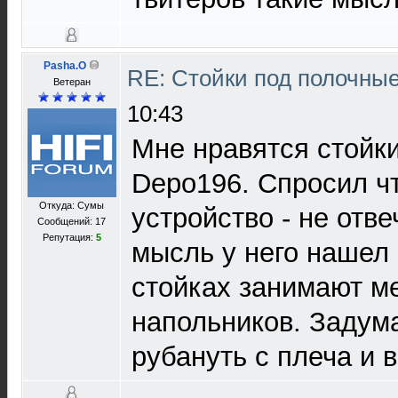
Pasha.O
RE: Стойки под полочны
Ветеран
10:43
Мне нравятся стойк
Depo196. Спросил чт
Откуда: Сумы
устройство - не отве
Сообщений: 17
Репутация:
5
мысль у него нашел 
стойках занимают м
напольников. Задум
рубануть с плеча и 