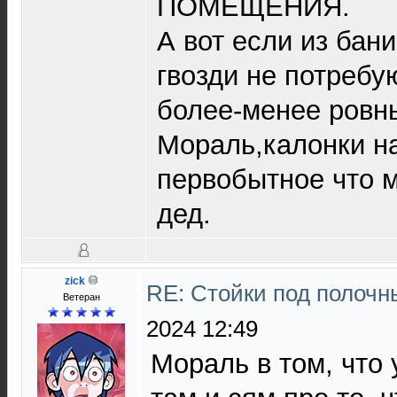
ПОМЕЩЕНИЯ.
А вот если из бан
гвозди не потребу
более-менее ровн
Мораль,калонки на
первобытное что м
дед.
zick
RE: Стойки под полочн
Ветеран
2024 12:49
Мораль в том, что