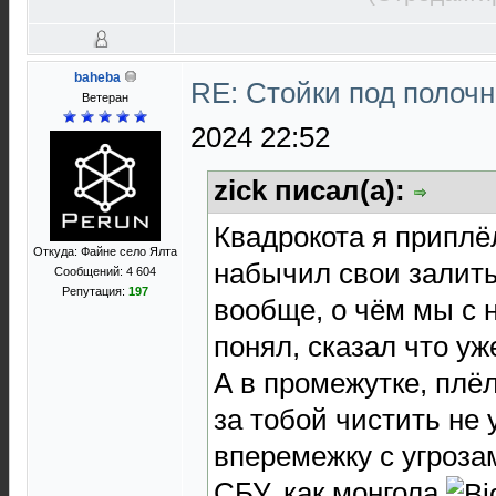
baheba
RE: Стойки под полоч
Ветеран
2024 22:52
zick писал(а):
Квадрокота я приплё
Откуда: Файне село Ялта
набычил свои залиты
Сообщений: 4 604
Репутация:
197
вообще, о чём мы с н
понял, сказал что уж
А в промежутке, плё
за тобой чистить не
вперемежку с угроза
СБУ, как монгола