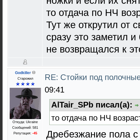
ножки и если их снят
то отдача по НЧ возр
Тут же открутил от 
сразу это заметил и
не возвращался к эт
Godkiller
RE: Стойки под полочны
Старожил
09:41
AlTair_SPb писал(а):
то отдача по НЧ возраст
Откуда: Ukraine
Сообщений: 581
Дребезжание пола с
Репутация:
-45