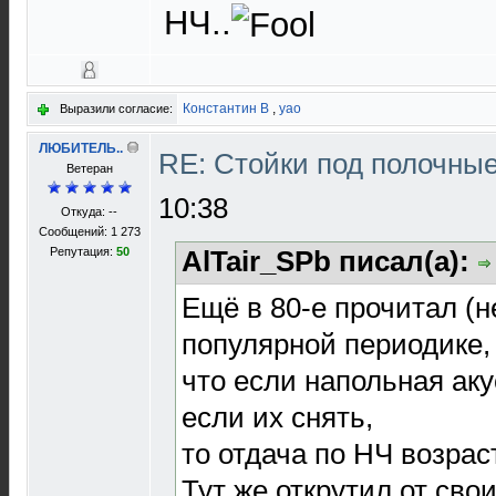
НЧ..
Константин В
,
yao
Выразили согласие:
ЛЮБИТЕЛЬ..
RE: Стойки под полочны
Ветеран
10:38
Откуда: --
Сообщений: 1 273
Репутация:
50
AlTair_SPb писал(а):
Ещё в 80-е прочитал (н
популярной периодике,
что если напольная аку
если их снять,
то отдача по НЧ возраст
Тут же открутил от сво