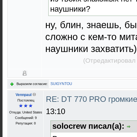
наушники?
ну, блин, знаешь, бы
сложно с кем-то мит
наушники захватить)
(Отредактировал 
SUIGYNTOU
Выразили согласие:
Vennpaul
RE: DT 770 PRO громки
Постоялец
13:10
Откуда: United States
Сообщений: 9
Репутация:
0
solocrew писал(а):