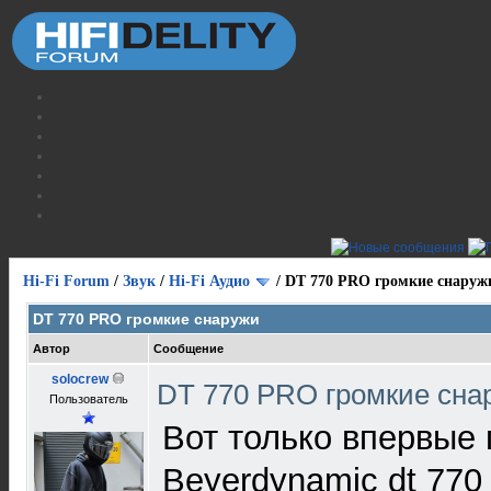
Hi-Fi Forum
/
Звук
/
Hi-Fi Аудио
/
DT 770 PRO громкие снаруж
DT 770 PRO громкие снаружи
Автор
Сообщение
solocrew
DT 770 PRO громкие сн
Пользователь
Вот только впервые
Beyerdynamic dt 770 