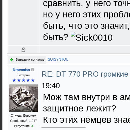
сравнить, у него точ
но у него этих пробл
быть, что это значи
быть?
SUIGYNTOU
Выразили согласие:
Draconian
RE: DT 770 PRO громкие
Ветеран
19:40
Мож там внутри в а
защитное лежит?
Откуда: Воронеж
Кто этих немцев знае
Сообщений: 1 247
Репутация:
3