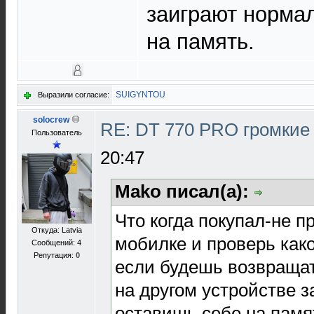
заиграют норма
на память.
SUIGYNTOU
Выразили согласие:
solocrew
RE: DT 770 PRO громкие
Пользователь
20:47
Mako писал(а):
Что когда покупал-не 
Откуда: Latvia
мобилке и проверь како
Сообщений: 4
Репутация:
0
если будешь возвращат
на другом устройстве 
оставишь себе на памя