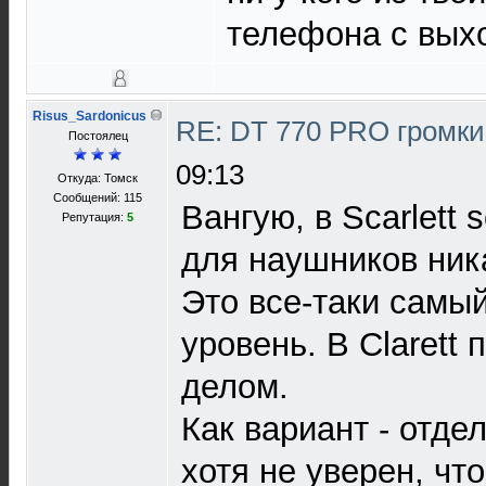
телефона с вых
Risus_Sardonicus
RE: DT 770 PRO громк
Постоялец
09:13
Откуда: Томск
Сообщений: 115
Вангую, в Scarlett 
Репутация:
5
для наушников ник
Это все-таки самы
уровень. В Clarett 
делом.
Как вариант - отде
хотя не уверен, что