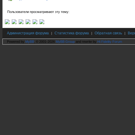
Пользователи просматривают эту тему:
Администрация форума
Статистика форума
Обратная связь
Вер
|
|
|
Powered by
MyBB
, © 2001-2026
MyBB Group
and rewrite by
Hi Fidelity Forum