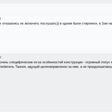
7
ах отказались их включить послушать)) в одном были стирлинги, в 2ом 
7
очень специфические из-за особенностей конструкции - огромный лопух
й любитель Танноя, идущий целенаправленно за ним, а не праздношатаю