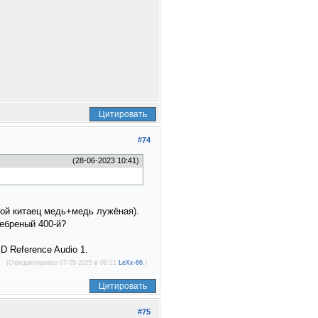
Цитировать
#74
(28-06-2023 10:41)
стой китаец медь+медь лужёная).
ебреный 400-й?
D Reference Audio 1.
(Отредактировал 07-05-2025 в 08:21
LeXx-66
.)
Цитировать
#75