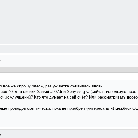
4
 все же спрошу здесь, раз уж ветка оживилась вновь.
tube 40i для связки Sansui a907dr и Sony ss-g7a (сейчас использую про
рочих улучшений? Кто что думает на сей счёт? Или рассматривать посер
теме проводов скептически, пока не приобрел (интереса для) межблок QE
4