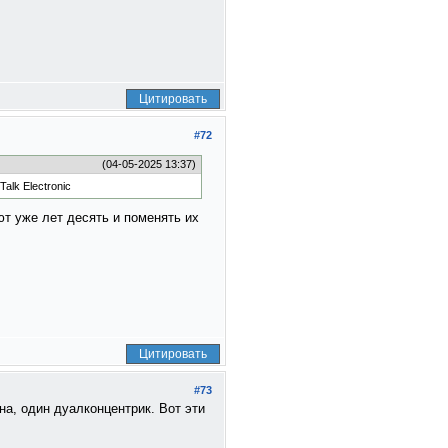
Цитировать
#72
(04-05-2025 13:37)
alk Electronic
ют уже лет десять и поменять их
Цитировать
#73
а, один дуалконцентрик. Вот эти