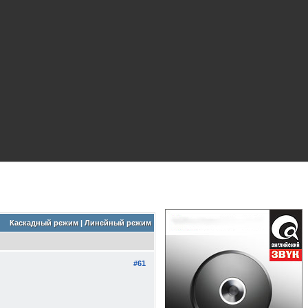
Каскадный режим
|
Линейный режим
#61