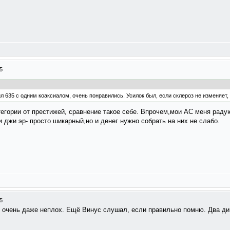
5
 635 с одним коаксиалом, очень понравились. Усилок был, если склероз не изменяет, T
егории от престижей, сравнение такое себе. Впрочем,мои АС меня раду
и джи эр- просто шикарный,но и денег нужно собрать на них не слабо.
5
л очень даже неплох. Ещё Винус слушал, если правильно помню. Два дин