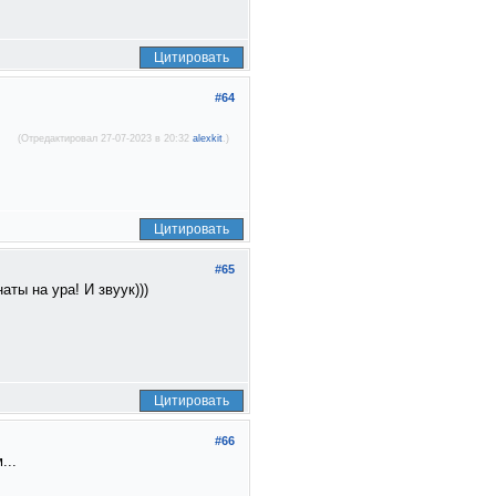
Цитировать
#64
(Отредактировал 27-07-2023 в 20:32
alexkit
.)
Цитировать
#65
ты на ура! И звуук)))
Цитировать
#66
...