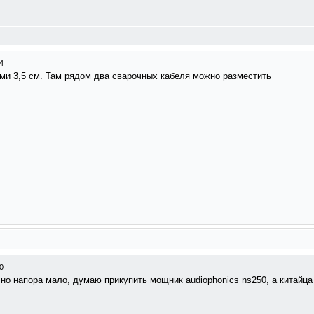
4
ями 3,5 см. Там рядом два сварочных кабеля можно разместить
0
й, но напора мало, думаю прикупить мощник audiophonics ns250, а китайца