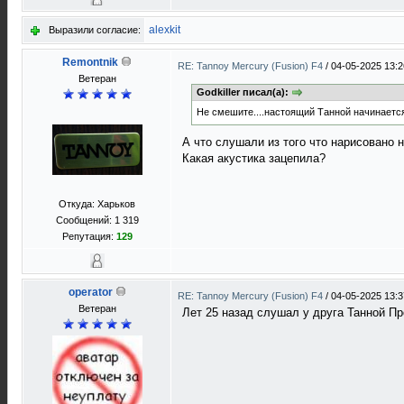
alexkit
Выразили согласие:
Remontnik
RE: Tannoy Mercury (Fusion) F4
/
04-05-2025 13:2
Ветеран
Godkiller писал(а):
Не смешите....настоящий Танной начинается
А что слушали из того что нарисовано 
Какая акустика зацепила?
Откуда: Харьков
Сообщений: 1 319
Репутация:
129
operator
RE: Tannoy Mercury (Fusion) F4
/
04-05-2025 13:3
Ветеран
Лет 25 назад слушал у друга Танной Пр