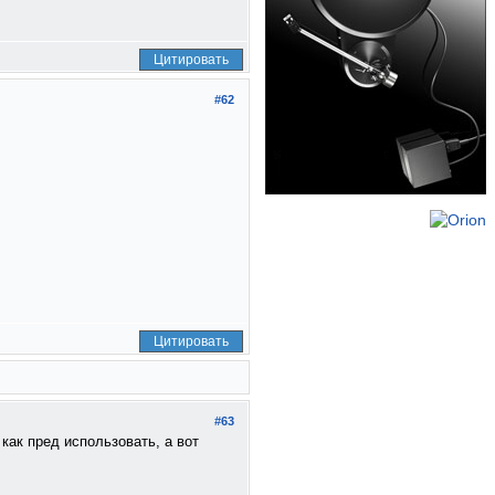
Цитировать
#62
Цитировать
#63
 как пред использовать, а вот