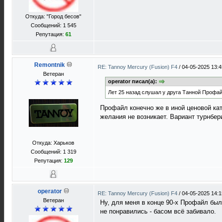
Откуда: "Город бесов"
Сообщений: 1 545
Репутация:
61
Remontnik
RE: Tannoy Mercury (Fusion) F4
/
04-05-2025 13:4
Ветеран
operator писал(а):
Лет 25 назад слушал у друга Танной Профайл
Профайл конечно же в иной ценовой кат
желания не возникает. Вариант турнбер
Откуда: Харьков
Сообщений: 1 319
Репутация:
129
operator
RE: Tannoy Mercury (Fusion) F4
/
04-05-2025 14:1
Ветеран
Ну, для меня в конце 90-х Профайл бы
не понравились - басом всё забивало.