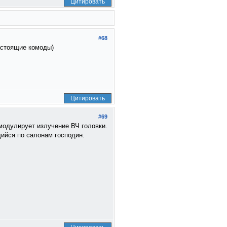
Цитировать
#68
настоящие комоды)
Цитировать
#69
 модулирует излучение ВЧ головки.
щийся по салонам господин.