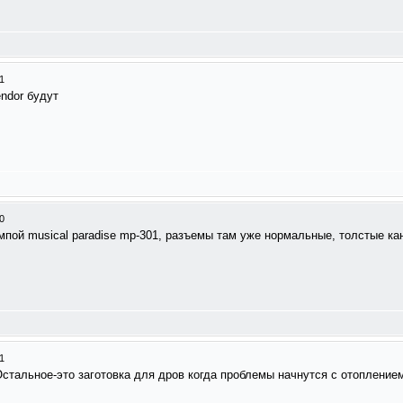
1
endоr будут
0
пой musical paradise mp-301, разъемы там уже нормальные, толстые кана
1
Остальное-это заготовка для дров когда проблемы начнутся с отоплением