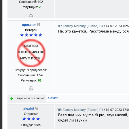
Сообщений: 102
Репутация:
2
operator
RE: Tannoy Mercury (Fusion) F4
/
14-07-2023 10:5
Ветеран
Не, это кажется. Расстояние между ос
Откуда: "Город бесов"
Сообщений: 1 545
Репутация:
61
alexkit
Выразили согласие:
alexkit
RE: Tannoy Mercury (Fusion) F4
/
19-07-2023 17:0
Старожил
Взял под них aiyima t9 pro, звук мягки
будет ли звук?))
Откуда: Киев