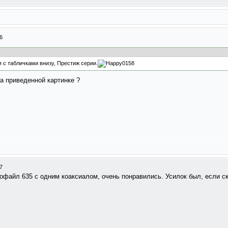
6
 с табличками внизу, Престиж серии.
на приведенной картинке ?
7
офайл 635 с одним коаксиалом, очень понравились. Усилок был, если скле