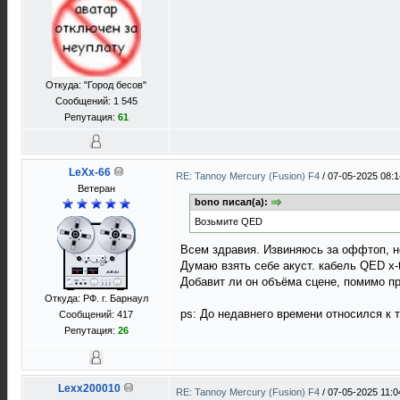
Откуда: "Город бесов"
Сообщений: 1 545
Репутация:
61
LeXx-66
RE: Tannoy Mercury (Fusion) F4
/
07-05-2025 08:1
Ветеран
bono писал(а):
Возьмите QED
Всем здравия. Извиняюсь за оффтоп, но
Думаю взять себе акуст. кабель QED x-
Добавит ли он объёма сцене, помимо п
Откуда: РФ. г. Барнаул
ps: До недавнего времени относился к 
Сообщений: 417
Репутация:
26
Lexx200010
RE: Tannoy Mercury (Fusion) F4
/
07-05-2025 11:0