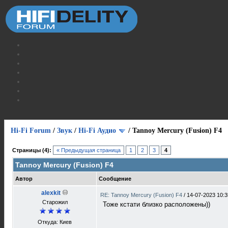
Hi-Fi Forum
/
Звук
/
Hi-Fi Аудио
/
Tannoy Mercury (Fusion) F4
Страницы (4):
« Предыдущая страница
1
2
3
4
Tannoy Mercury (Fusion) F4
Автор
Сообщение
alexkit
RE: Tannoy Mercury (Fusion) F4
/
14-07-2023 10:3
Старожил
Тоже кстати близко расположены))
Откуда: Киев