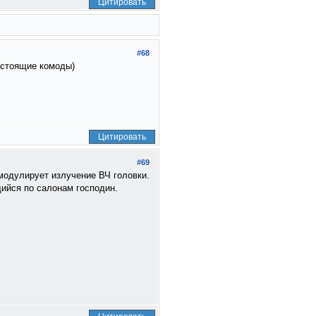
Цитировать
#68
настоящие комоды)
Цитировать
#69
 модулирует излучение ВЧ головки.
щийся по салонам господин.