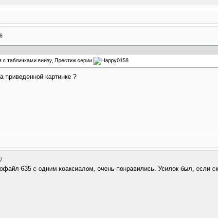
6
 с табличками внизу, Престиж серии.
на приведенной картинке ?
7
офайл 635 с одним коаксиалом, очень понравились. Усилок был, если скле