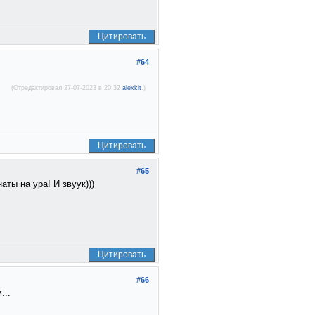
Цитировать
#64
(Отредактировал 27-07-2023 в 20:32
alexkit
.)
Цитировать
#65
ты на ура! И звуук)))
Цитировать
#66
...