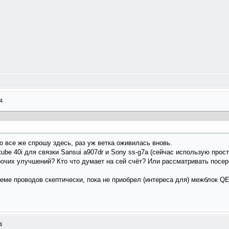
4
 все же спрошу здесь, раз уж ветка оживилась вновь.
tube 40i для связки Sansui a907dr и Sony ss-g7a (сейчас использую про
рочих улучшений? Кто что думает на сей счёт? Или рассматривать посер
теме проводов скептически, пока не приобрел (интереса для) межблок QE
4