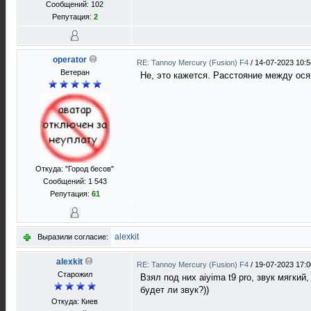
Сообщений: 102
Репутация:
2
operator
RE: Tannoy Mercury (Fusion) F4
/
14-07-2023 10:5
Ветеран
Не, это кажется. Расстояние между ос
Откуда: "Город бесов"
Сообщений: 1 543
Репутация:
61
alexkit
Выразили согласие:
alexkit
RE: Tannoy Mercury (Fusion) F4
/
19-07-2023 17:0
Старожил
Взял под них aiyima t9 pro, звук мягки
будет ли звук?))
Откуда: Киев