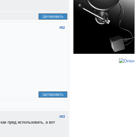
Цитировать
#62
Цитировать
#63
 как пред использовать, а вот