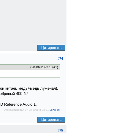
Цитировать
#74
(28-06-2023 10:41)
стой китаец медь+медь лужёная).
ебреный 400-й?
D Reference Audio 1.
(Отредактировал 07-05-2025 в 08:21
LeXx-66
.)
Цитировать
#75