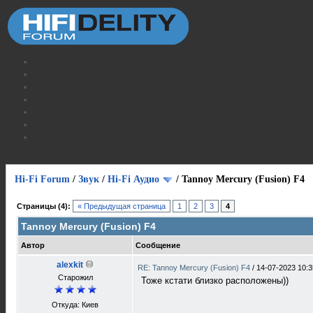
Hi-Fi Forum
/
Звук
/
Hi-Fi Аудио
/
Tannoy Mercury (Fusion) F4
Страницы (4):
« Предыдущая страница
1
2
3
4
Tannoy Mercury (Fusion) F4
Автор
Сообщение
alexkit
RE: Tannoy Mercury (Fusion) F4
/
14-07-2023 10:3
Старожил
Тоже кстати близко расположены))
Откуда: Киев