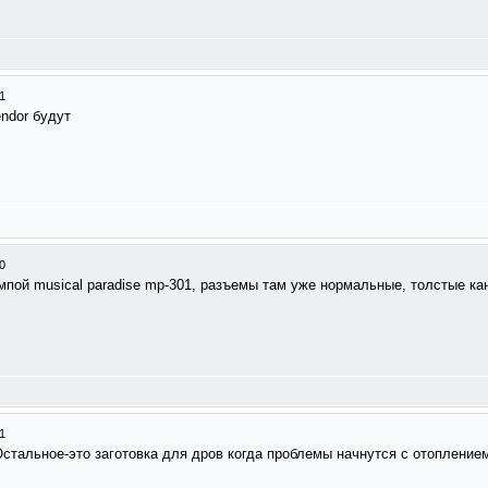
1
endоr будут
0
пой musical paradise mp-301, разъемы там уже нормальные, толстые кана
1
Остальное-это заготовка для дров когда проблемы начнутся с отоплением