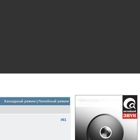
Каскадный режим
|
Линейный режим
#61