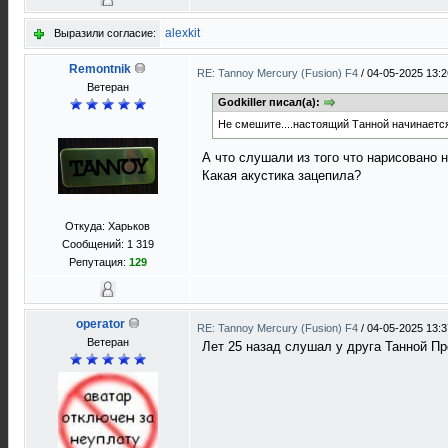
alexkit
Выразили согласие:
Remontnik
RE: Tannoy Mercury (Fusion) F4
/
04-05-2025 13:2
Ветеран
Godkiller писал(а):
Не смешите....настоящий Танной начинается
А что слушали из того что нарисовано 
Какая акустика зацепила?
Откуда: Харьков
Сообщений: 1 319
Репутация:
129
operator
RE: Tannoy Mercury (Fusion) F4
/
04-05-2025 13:3
Ветеран
Лет 25 назад слушал у друга Танной Пр