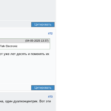
Цитировать
#72
(04-05-2025 13:37)
alk Electronic
ют уже лет десять и поменять их
Цитировать
#73
а, один дуалконцентрик. Вот эти