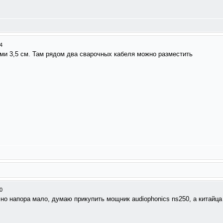
4
ями 3,5 см. Там рядом два сварочных кабеля можно разместить
0
й, но напора мало, думаю прикупить мощник audiophonics ns250, а китайца