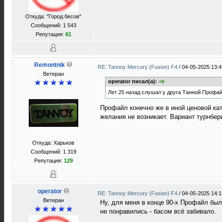
Откуда: "Город бесов"
Сообщений: 1 543
Репутация:
61
Remontnik
RE: Tannoy Mercury (Fusion) F4
/
04-05-2025 13:4
Ветеран
operator писал(а):
Лет 25 назад слушал у друга Танной Профайл
Профайл конечно же в иной ценовой кат
желания не возникает. Вариант турнбер
Откуда: Харьков
Сообщений: 1 319
Репутация:
129
operator
RE: Tannoy Mercury (Fusion) F4
/
04-05-2025 14:1
Ветеран
Ну, для меня в конце 90-х Профайл бы
не понравились - басом всё забивало.