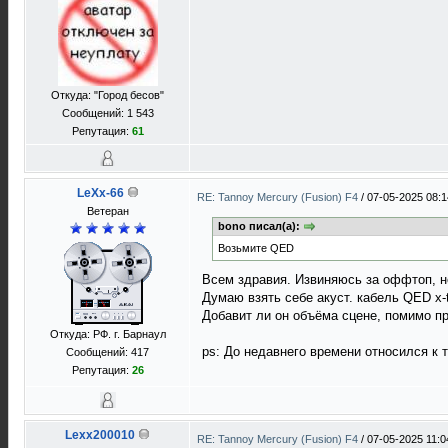
Откуда: "Город бесов"
Сообщений: 1 543
Репутация:
61
LeXx-66
RE: Tannoy Mercury (Fusion) F4
/
07-05-2025 08:1
Ветеран
bono писал(а):
Возьмите QED
Всем здравия. Извиняюсь за оффтоп, но
Думаю взять себе акуст. кабель QED x-
Добавит ли он объёма сцене, помимо п
Откуда: РФ. г. Барнаул
ps: До недавнего времени относился к 
Сообщений: 417
Репутация:
26
Lexx200010
RE: Tannoy Mercury (Fusion) F4
/
07-05-2025 11:0