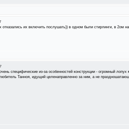
7
ах отказались их включить послушать)) в одном были стирлинги, в 2ом 
7
очень специфические из-за особенностей конструкции - огромный лопух
й любитель Танноя, идущий целенаправленно за ним, а не праздношатаю