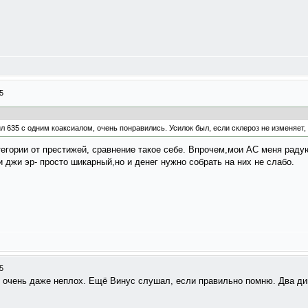
5
 635 с одним коаксиалом, очень понравились. Усилок был, если склероз не изменяет, T
егории от престижей, сравнение такое себе. Впрочем,мои АС меня раду
и джи эр- просто шикарный,но и денег нужно собрать на них не слабо.
5
л очень даже неплох. Ещё Винус слушал, если правильно помню. Два дин