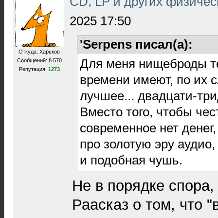
CD, LP и других физичес
2025 17:50
'Serpens писал(а):
Откуда: Харьков
Для меня нищеброды те
Сообщений: 8 570
Репутация:
1273
времени имеют, по их 
лучшее... двадцати-тр
Вместо того, чтобы чес
современное нет денег
про золотую эру аудио
и подобная чушь.
Не в порядке спора, 
Раасказ о том, что "