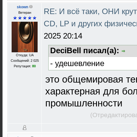
skown
RE: И всё таки, ОНИ кру
Ветеран
CD, LP и других физичес
2025 20:14
DeciBell писал(а):
Откуда: UA
- удешевление
Сообщений: 2 025
Репутация:
80
это общемировая те
характерная для бо
промышленности
(Отредактирова