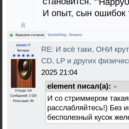
становится.
И опыт, сын ошибок 
VeschiiOleg
,
Serpens
Выразили согласие:
skown
RE: И всё таки, ОНИ кру
Ветеран
CD, LP и других физичес
2025 21:04
element писал(а):
Откуда: UA
И со стриммером такая
Сообщений: 2 025
Репутация:
80
расслабляйтесь!) Без и
бесполезный кусок жел