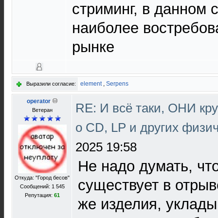
стриминг, в данном 
наиболее востребов
рынке
element
,
Serpens
Выразили согласие:
operator
RE: И всё таки, ОНИ кр
Ветеран
о CD, LP и других физи
2025 19:58
Не надо думать, чт
Откуда: "Город бесов"
существует в отрыв
Сообщений: 1 545
Репутация:
61
же изделия, уклад