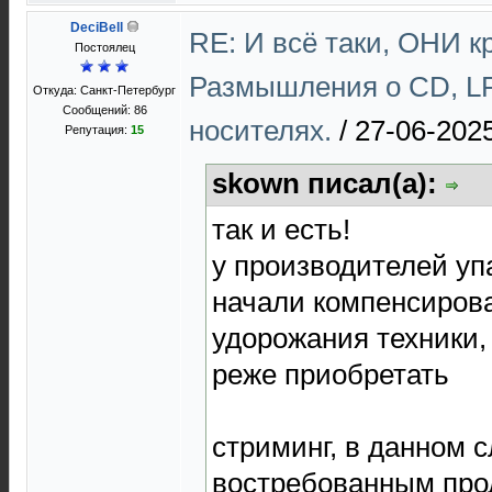
DeciBell
RE: И всё таки, ОНИ к
Постоялец
Размышления о CD, LP
Откуда: Санкт-Петербург
Сообщений: 86
носителях.
/
27-06-2025
Репутация:
15
skown писал(а):
так и есть!
у производителей уп
начали компенсирова
удорожания техники,
реже приобретать
стриминг, в данном с
востребованным про