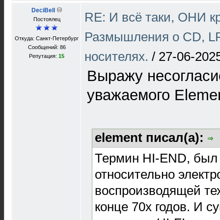
DeciBell
RE: И всё таки, ОНИ к
Постоялец
Размышления о CD, LP
Откуда: Санкт-Петербург
Сообщений: 86
носителях.
/
27-06-2025
Репутация:
15
Выражу несогласи
уважаемого Elemen
element писал(а):
Термин HI-END, был
относительно электр
воспроизводящей тех
конце 70х годов. И с