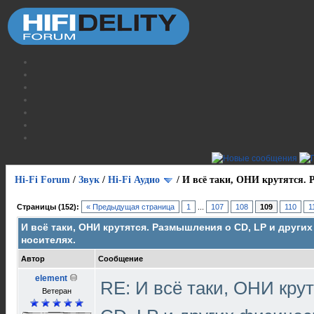
Hi-Fi Forum
/
Звук
/
Hi-Fi Аудио
/
И всё таки, ОНИ крутятся. 
Страницы (152):
« Предыдущая страница
1
...
107
108
109
110
1
И всё таки, ОНИ крутятся. Размышления о CD, LP и други
носителях.
Автор
Сообщение
element
RE: И всё таки, ОНИ кру
Ветеран