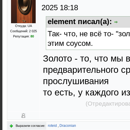
2025 18:18
element писал(а):
Откуда: UA
Так- что, не всё то- "зо
Сообщений: 2 025
Репутация:
80
этим соусом.
Золото - то, что мы
предварительного с
прослушивания
то есть, у каждого и
(Отредактирова
roteid
,
Draconian
Выразили согласие: