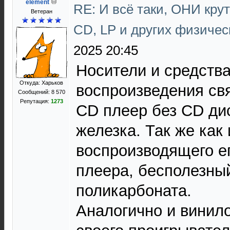
element
RE: И всё таки, ОНИ кру
Ветеран
CD, LP и других физичес
2025 20:45
Носители и средства
Откуда: Харьков
воспроизведения св
Сообщений: 8 570
Репутация:
1273
CD плеер без CD дис
железка. Так же как
воспроизводящего ег
плеера, бесполезны
поликарбоната.
Аналогично и винил