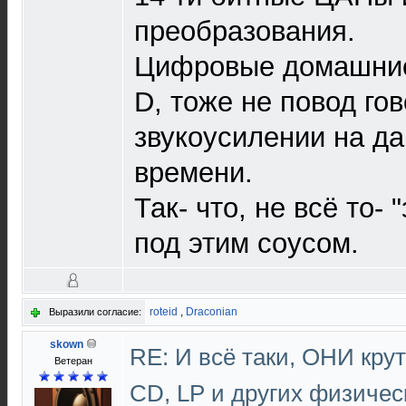
преобразования.
Цифровые домашние
D, тоже не повод гов
звукоусилении на д
времени.
Так- что, не всё то- 
под этим соусом.
roteid
,
Draconian
Выразили согласие:
skown
RE: И всё таки, ОНИ кру
Ветеран
CD, LP и других физичес