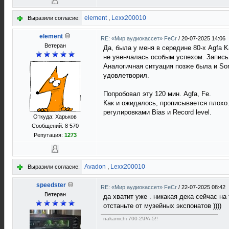
element
,
Lexx200010
Выразили согласие:
element
RE: «Мир аудиокассет» FeCr
/
20-07-2025 14:06
Ветеран
Да, была у меня в середине 80-х Agfa K
не увенчалась особым успехом. Запись 
Аналогичная ситуация позже была и Son
удовлетворил.
Попробовал эту 120 мин. Agfa, Fe.
Как и ожидалось, прописывается плохо.
регулировками Bias и Record level.
Откуда: Харьков
Сообщений: 8 570
Репутация:
1273
Avadon
,
Lexx200010
Выразили согласие:
speedster
RE: «Мир аудиокассет» FeCr
/
22-07-2025 08:42
Ветеран
да хватит уже . никакая дека сейчас на
отстаньте от музейных экспонатов ))))
nakamichi 700-2\PA-5!!