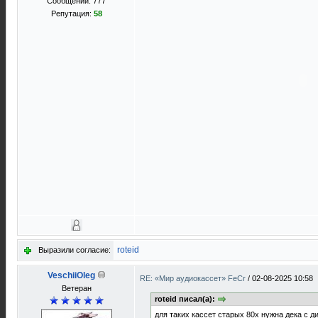
Сообщений: 777
Репутация:
58
roteid
Выразили согласие:
VeschiiOleg
RE: «Мир аудиокассет» FeCr
/
02-08-2025 10:58
Ветеран
roteid писал(а):
для таких кассет старых 80х нужна дека с 