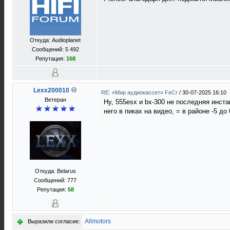
Откуда: Audioplanet
Сообщений: 5 492
Репутация:
168
Lexx200010
RE: «Мир аудиокассет» FeCr
/
30-07-2025 16:10
Ветеран
Ну, 555esx и bx-300 не последняя инста
него в пиках на видео, = в районе -5 до
Откуда: Belarus
Сообщений: 777
Репутация:
58
Allmotors
Выразили согласие: