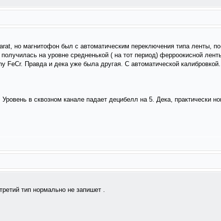
arat, но магнитофон был с автоматическим переключения типа ленты, по-
получилась на уровне средненькой ( на тот период) ферроокисной лент
y FeCr. Правда и дека уже была другая. С автоматической калибровкой. 
 Уровень в сквозном канале падает децибелл на 5. Дека, практически н
 третий тип нормально не запишет .