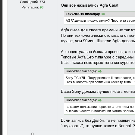
Сообщений: 773
Они все назывались Agfa Carat.
Репутация:
93
Lexx200010 писал(а):
AGFA делали плохую ленту? Просто за свою 
Agfa была для своего времени не так ч
Но они технологически отставали от ко
лучше, чем 90мин. Шипели Agfa довольн
А концептуально бывали вровень, а ино
Топовые Agfa 1-го типа уже с середины
Bias - также некоторые топы конкурент
unsoldier писал(а):
Sony TC k7II . Поддерживает III тип пленк
Bias выбирать при записи на кассету типа III
Ваша Sony должна лучше писать ленты F
unsoldier писал(а):
на каком положении переключателя типа лен
высоких частот. В положении Normal запись 
Если запись без Долби, то не принципи
"глуховаты", то лучше также в Normal. 