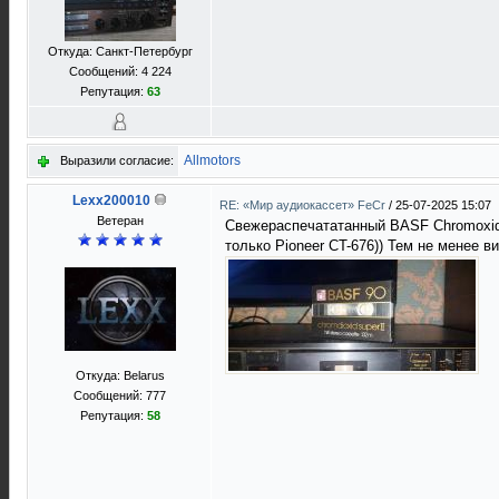
Откуда: Санкт-Петербург
Сообщений: 4 224
Репутация:
63
Allmotors
Выразили согласие:
Lexx200010
RE: «Мир аудиокассет» FeCr
/
25-07-2025 15:07
Ветеран
Свежераспечататанный BASF Chromoxide 
только Pioneer CT-676)) Тем не менее в
Откуда: Belarus
Сообщений: 777
Репутация:
58