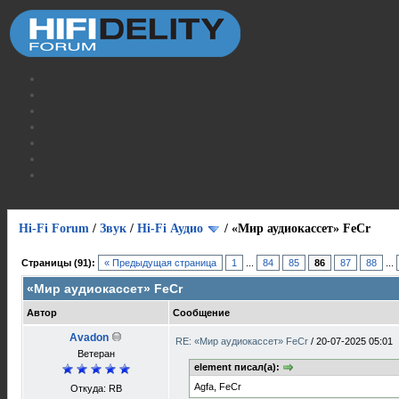
Hi-Fi Forum
/
Звук
/
Hi-Fi Аудио
/
«Мир аудиокассет» FeCr
Страницы (91):
« Предыдущая страница
1
...
84
85
86
87
88
...
«Мир аудиокассет» FeCr
Автор
Сообщение
Avadon
RE: «Мир аудиокассет» FeCr
/
20-07-2025 05:01
Ветеран
element писал(а):
Agfa, FeCr
Откуда: RB