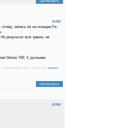
Цитировать
#1702
 этому, запись ее на позиции Fe,
ы.
Но результат всё- равно, не
овая Denon 700. С ручными
(Отредактировал 20-07-2025 в 14:12
element
.)
Цитировать
#1703