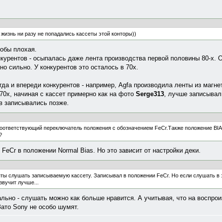
жизнь ни разу не попадались кассеты этой конторы))
тобы плохая.
нкурентов - осыпалась даже лента производства первой половины 80-х. 
о сильно. У конкурентов это осталось в 70х.
гда и впереди конкурентов - например, Agfa производила ленты из магнет
 70х, начиная с кассет примерно как на фото
Serge313
, лучше записывал
ов записывались позже.
и, соответствующий переключатель положения с обозначением FeCr.Также положение BIA
?
eCr в положении Normal Bias. Но это зависит от настройки деки.
ты слушать записываемую кассету. Записывал в положении FeCr. Но если слушать в э
звучит лучше...
ально - слушать можно как больше нравится. А учитывая, что на воспро
Зато Sony не особо шумят.