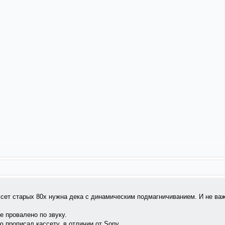
ассет старых 80х нужна дека с динамическим подмагничиванием. И не ва
се провалено по звуку.
ю прописал кассету, в отличии от Sony.