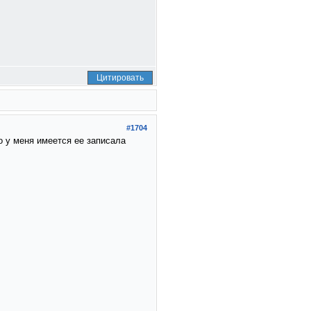
Цитировать
#1704
о у меня имеется ее записала