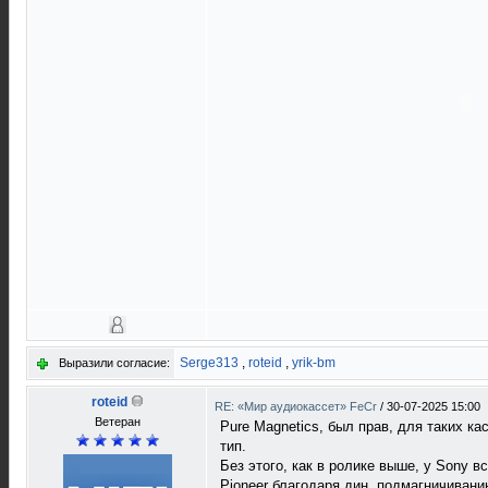
Serge313
,
roteid
,
yrik-bm
Выразили согласие:
roteid
RE: «Мир аудиокассет» FeCr
/
30-07-2025 15:00
Ветеран
Pure Magnetics, был прав, для таких к
тип.
Без этого, как в ролике выше, у Sony в
Pioneer благодаря дин. подмагничивани