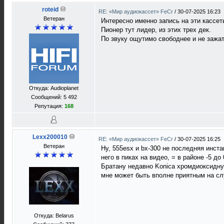
roteid
RE: «Мир аудиокассет» FeCr
/
30-07-2025 16:23
Ветеран
Интересно именно запись на эти кассет
Пионер тут лидер, из этих трех дек.
По звуку ощутимо свободнее и не зажато
Откуда: Audioplanet
Сообщений: 5 492
Репутация:
168
Lexx200010
RE: «Мир аудиокассет» FeCr
/
30-07-2025 16:25
Ветеран
Ну, 555esx и bx-300 не последняя инста
него в пиках на видео, = в районе -5 до
Братану недавно Konica хромдиоксидную
мне может быть вполне приятным на сл
Откуда: Belarus