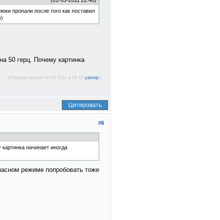
(01-03-2011 22:40)
юки пропали после того как поставил
))
на 50 герц. Почему картинка
(Отредактировал 02-03-2011 в 09:13
yastep
.)
Цитировать
#6
 картинка начинает иногда
опасном режиме попробовать тоже