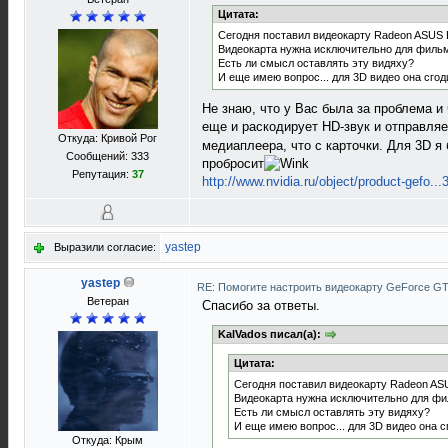
Цитата:
Сегодня поставил видеокарту Radeon ASUS E
Видеокарта нужна исключительно для фильмов
Есть ли смысл оставлять эту видяху?
И еще имею вопрос... для 3D видео она сго
Не знаю, что у Вас была за проблема и
еще и раскодирует HD-звук и отправл
Откуда: Кривой Рог
медиаплеера, что с карточки. Для 3D я 
Сообщений: 333
пробросит
Репутация:
37
http://www.nvidia.ru/object/product-gefo...
yastep
Выразили согласие:
yastep
RE: Помогите настроить видеокарту GeForce G
Ветеран
Спасибо за ответы.
KalVados писал(а):
Цитата:
Сегодня поставил видеокарту Radeon ASU
Видеокарта нужна исключительно для филь
Есть ли смысл оставлять эту видяху?
И еще имею вопрос... для 3D видео она 
Откуда: Крым