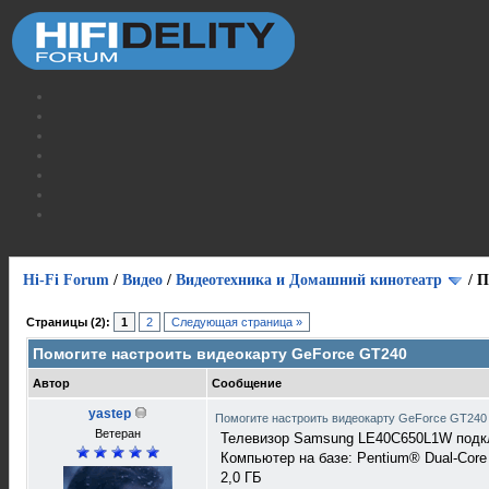
Hi-Fi Forum
/
Видео
/
Видеотехника и Домашний кинотеатр
/
П
Страницы (2):
1
2
Следующая страница »
Помогите настроить видеокарту GeForce GT240
Автор
Сообщение
yastep
Помогите настроить видеокарту GeForce GT24
Ветеран
Телевизор Samsung LE40C650L1W подкл
Компьютер на базе: Pentium® Dual-Cor
2,0 ГБ