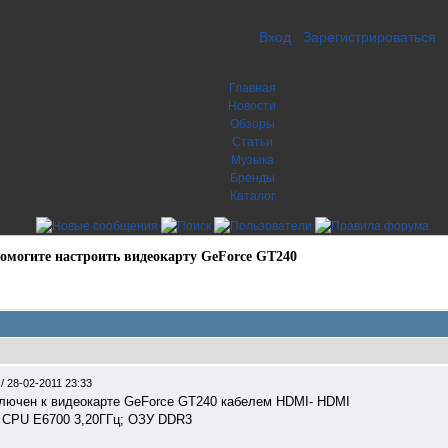
Вход
Зарегистрироваться
Главная
Новости
Обзоры
Статьи
Музыка
Бренды
Каталог
омогите настроить видеокарту GeForce GT240
0
/
28-02-2011 23:33
ючен к видеокарте GeForce GT240 кабелем HDMI- HDMI
e CPU E6700 3,20ГГц; ОЗУ DDR3