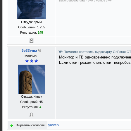
ʁɔvʎнdǝвǝdǝu dиw - ɐwʎ ɔ vǝmоɔ dиw
Откуда: Крым
Сообщений: 1 255
Репутация:
145
6e33yma
RE: Помогите настроить видеокарту GeForce G
Меломан
Монитор и ТВ одновременно подключе
Если стоит режим клон, стоит попробов
Откуда: Курск
Сообщений: 45
Репутация:
4
yastep
Выразили согласие: