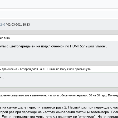
T240
/
02-03-2011 18:13
ил вин7.
лемы с цветопередачей на подключенной по HDMI большой "лыже".
-два сносил и возвращался на ХР. Никак не могу к ней привыкнуть.
ит.
ношение специалистов к изменению частоты обновления экрана с 60 на 50 герц. Почему
в на самом деле пересчитывается раза 2. Первый раз при переходе с ч
орой раз при переходе на частоту обновления матрицы телевизора. Есл
. Ессно, принимаются меры, что бы при этом не "стробило". Но не всегда 