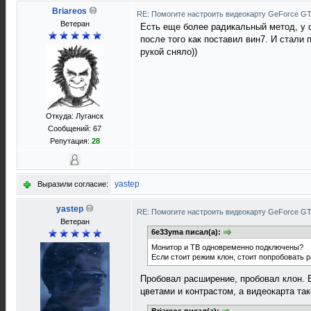
Briareos
RE: Помогите настроить видеокарту GeForce G
Ветеран
Есть еще более радикальный метод, у 
после того как поставил вин7. И стали
рукой сняло))
Откуда: Луганск
Сообщений: 67
Репутация:
28
yastep
Выразили согласие:
yastep
RE: Помогите настроить видеокарту GeForce G
Ветеран
6e33yma писал(а):
Монитор и ТВ одновременно подключены?
Если стоит режим клон, стоит попробовать 
Пробовал расширение, пробовал клон. 
цветами и контрастом, а видеокарта так