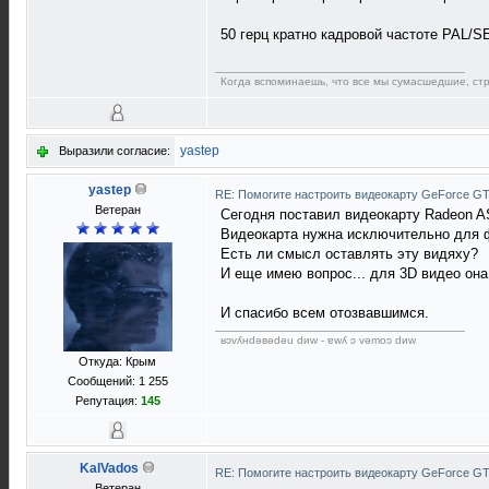
50 герц кратно кадровой частоте PAL/S
Когда вспоминаешь, что все мы сумаcшедшие, стра
yastep
Выразили согласие:
yastep
RE: Помогите настроить видеокарту GeForce G
Ветеран
Сегодня поставил видеокарту Radeon A
Видеокарта нужна исключительно для фи
Есть ли смысл оставлять эту видяху?
И еще имею вопрос... для 3D видео она
И спасибо всем отозвавшимся.
ʁɔvʎнdǝвǝdǝu dиw - ɐwʎ ɔ vǝmоɔ dиw
Откуда: Крым
Сообщений: 1 255
Репутация:
145
KalVados
RE: Помогите настроить видеокарту GeForce G
Ветеран