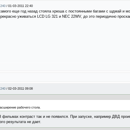
T240
/
01-03-2011 22:40
самого еще год назад стояла хрюша с постоянными багами с шдмай и мо
 прекрасно уживаться LCD LG 321 и NEC 22WV, до это периодично проска
T240
/
02-03-2011 09:08
расширение рабочего стола.
В фильмах контраст так и не появился. При запуске, например ДВД про
ого результата не дает.