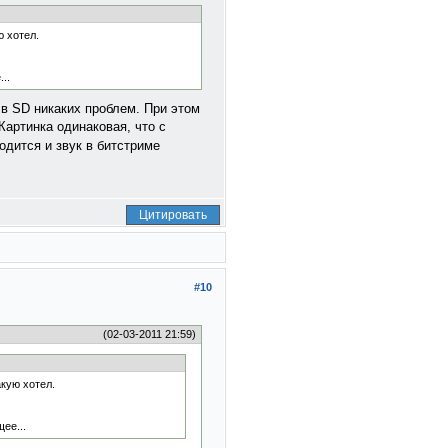
ю хотел.
..
 в SD никаких проблем. При этом
Картинка одинаковая, что с
одится и звук в битстриме
Цитировать
#10
(02-03-2011 21:59)
кую хотел.
ее...