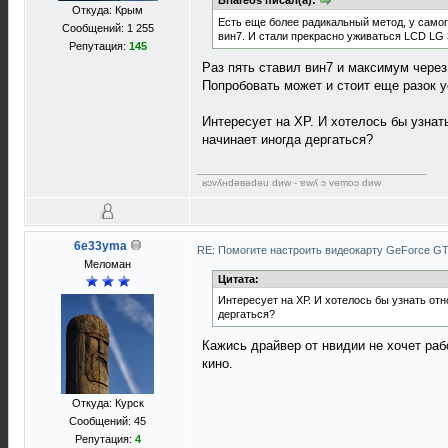
Briareos писал(а):
Откуда: Крым
Есть еще более радикальный метод, у самог
Сообщений: 1 255
вин7. И стали прекрасно уживаться LCD LG 3
Репутация:
145
Раз пять ставил вин7 и максимум через
Попробовать может и стоит еще разок у
Интересует на ХР. И хотелось бы узнат
начинает иногда дергаться?
ʁɔvʎнdǝвǝdǝu dиw - ɐwʎ ɔ vǝmоɔ dиw
6e33yma
RE: Помогите настроить видеокарту GeForce G
Меломан
Цитата:
Интересует на ХР. И хотелось бы узнать от
дергаться?
Кажись драйвер от нвидии не хочет раб
кино.
Откуда: Курск
Сообщений: 45
Репутация:
4