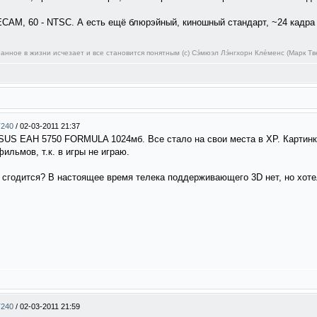
ECAM, 60 - NTSC. А есть ещё блюрэйный, киношный стандарт, ~24 кадра 
нное в жизни исчезает и все становится понятным (c) Сэ́мюэл Лэ́нгхорн Кле́менс (Марк Тв
T240
/
02-03-2011 21:37
SUS EAH 5750 FORMULA 1024мб. Все стало на свои места в ХР. Картинка
льмов, т.к. в игры не играю.
 сгодится? В настоящее время телека поддерживающего 3D нет, но хоте
T240
/
02-03-2011 21:59