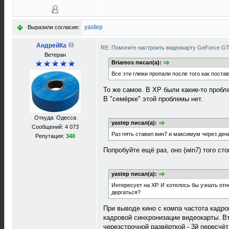
yastep
Выразили согласие:
АндрейКа
RE: Помогите настроить видеокарту GeForce G
Ветеран
Briareos писал(а):
Все эти глюки пропали после того как постав
То же самое. В XP были какие-то проб
В "семёрке" этой проблемы нет.
Откуда: Одесса
yastep писал(а):
Сообщений: 4 073
Раз пять ставил вин7 и максимум через день
Репутация:
340
Попробуйте ещё раз, оно (win7) того сто
yastep писал(а):
Интересует на ХР. И хотелось бы узнать от
дергаться?
При выводе кино с компа частота кадро
кадровой синхронизации видеокарты. Вт
черезстрочной развёрткой - 3й пересчёт