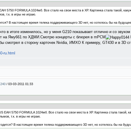
AH 5750 FORMULA 1024мб. Все стало на свои места в ХР. Картинка стала такой, каку
, т.к. в игры не играю.
дится? В настоящее время телека поддерживающего 3D нет, но хотелось бы на будущее.
 что в итоге изменилось, но у меня G210 показывает отлично и со звуком
яет на Яму661 по ХДМИ.Смотрю концерты с блюрея в mPCM
бы смотрел в сторону карточек Nvidia, ИМХО К примеру, GT430 и в 3D сг
30-ru.html
T240
/
03-03-2011 01:33
S EAH 5750 FORMULA 1024мб. Все стало на свои места в ХР. Картинка стала такой, ка
мов, т.к. в игры не играю.
сгодится? В настоящее время телека поддерживающего 3D нет, но хотелось бы на будущ