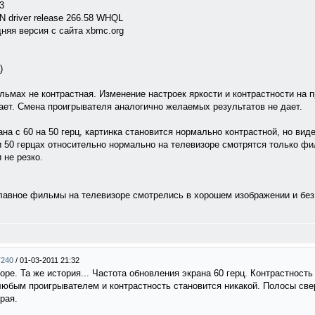
3
 driver release 266.58 WHQL
дняя версия с сайта xbmc.org
)
льмах не контрастная. Изменение настроек яркости и контрастности на 
ает. Смена проигрывателя аналогично желаемых результатов не дает.
на с 60 на 50 герц, картинка становится нормально контрастной, но вид
и 50 герцах относительно нормально на телевизоре смотрятся только фил
 не резко.
 главное фильмы на телевизоре смотрелись в хорошем изображении и без
T240
/
01-03-2011 21:32
е. Та же история... Частота обновления экрана 60 герц. Контрастность
бым проигрывателем и контрастность становится никакой. Полосы сверх
рая.