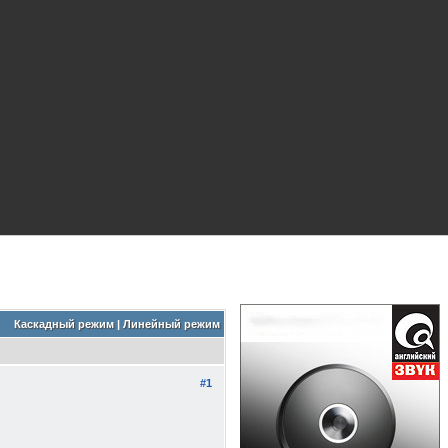
Каскадный режим
|
Линейный режим
#1