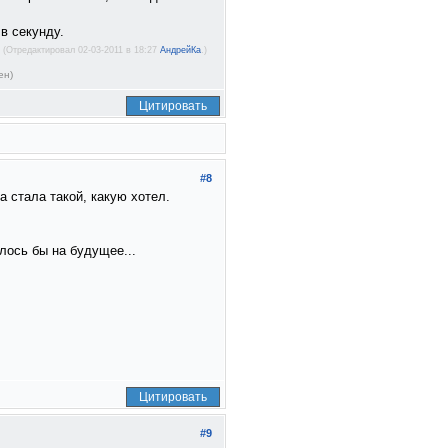
в секунду.
(Отредактировал 02-03-2011 в 18:27
АндрейКа
.)
ен)
Цитировать
#8
 стала такой, какую хотел.
лось бы на будущее...
Цитировать
#9