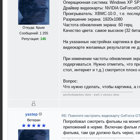
Операционная система: Windows XP SP
Драйвер видеокарты: NVIDIA GeForceION
Проигрыватель: XBMC-10.0., т.е. после
Разрешение экрана: 1920х1080
Частота обновления экрана: 60 герц
Откуда: Крым
Качество цвета: самое высокое (32 бита
Сообщений: 1 255
Репутация:
145
На указанных настройках картинка в фи
видеокарте желаемых результатов не д
При изменении частоты обновления экра
подергиваться. Нужно отметить, что пр
стол, интернет и т.д.) смотрится плохо и
Вопрос:
Что нужно сделать, чтобы картинка, а
ʁɔvʎнdǝвǝdǝu dиw - ɐwʎ ɔ vǝmоɔ dиw
yastep
RE: Помогите настроить видеокарту GeForce G
Ветеран
Попробовал смотреть фильмы на монитор
приложений в норме. Включаю фильм лю
фильма, там где должно быть черно, се