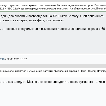
о еще год назад стояла хрюша с постоянными багами с шдмай и монитором. Все эти гл
21 и NEC 22WV, до это периодично проскакивали глюки. А сейчас все как рукой сняло
 день-два сносил и возвращался на ХР. Никак не могу к ней привыкнуть.
становить семерку, но не факт, что поможет.
ь отношение специалистов к изменению частоты обновления экрана с 60 
T240
/
02-03-2011 18:07
ношение специалистов к изменению частоты обновления экрана с 60 на 50 герц. Почему
отать как следует. Можно это точно определить не загружая его - в без