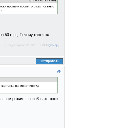
(01-03-2011 22:40)
юки пропали после того как поставил
))
на 50 герц. Почему картинка
(Отредактировал 02-03-2011 в 09:13
yastep
.)
Цитировать
#6
 картинка начинает иногда
опасном режиме попробовать тоже