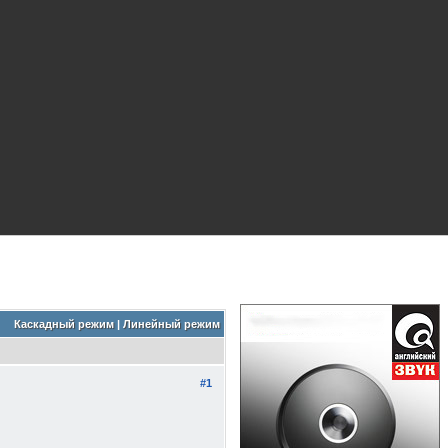
Каскадный режим
|
Линейный режим
#1