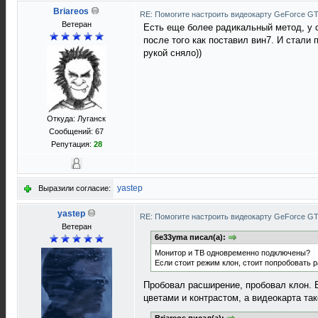
Briareos
RE: Помогите настроить видеокарту GeForce G
Ветеран
Есть еще более радикальный метод, у 
после того как поставил вин7. И стали
рукой сняло))
Откуда: Луганск
Сообщений: 67
Репутация:
28
yastep
Выразили согласие:
yastep
RE: Помогите настроить видеокарту GeForce G
Ветеран
6e33yma писал(а):
Монитор и ТВ одновременно подключены?
Если стоит режим клон, стоит попробовать 
Пробовал расширение, пробовал клон. 
цветами и контрастом, а видеокарта так