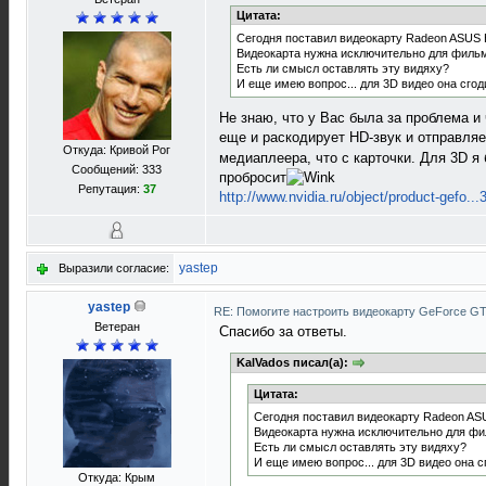
Цитата:
Сегодня поставил видеокарту Radeon ASUS E
Видеокарта нужна исключительно для фильмов
Есть ли смысл оставлять эту видяху?
И еще имею вопрос... для 3D видео она сго
Не знаю, что у Вас была за проблема и
еще и раскодирует HD-звук и отправл
Откуда: Кривой Рог
медиаплеера, что с карточки. Для 3D я 
Сообщений: 333
пробросит
Репутация:
37
http://www.nvidia.ru/object/product-gefo...
yastep
Выразили согласие:
yastep
RE: Помогите настроить видеокарту GeForce G
Ветеран
Спасибо за ответы.
KalVados писал(а):
Цитата:
Сегодня поставил видеокарту Radeon ASU
Видеокарта нужна исключительно для филь
Есть ли смысл оставлять эту видяху?
И еще имею вопрос... для 3D видео она 
Откуда: Крым