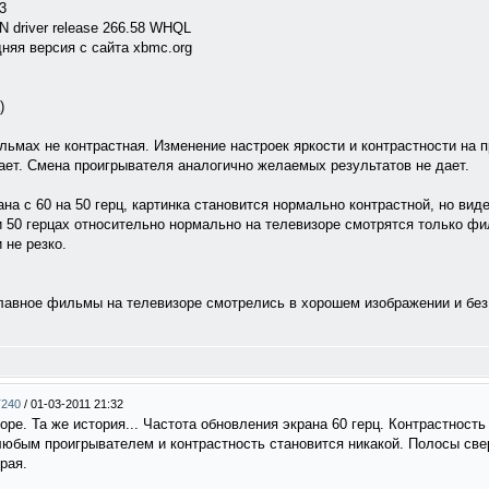
3
 driver release 266.58 WHQL
дняя версия с сайта xbmc.org
)
льмах не контрастная. Изменение настроек яркости и контрастности на 
ает. Смена проигрывателя аналогично желаемых результатов не дает.
на с 60 на 50 герц, картинка становится нормально контрастной, но вид
и 50 герцах относительно нормально на телевизоре смотрятся только фил
 не резко.
 главное фильмы на телевизоре смотрелись в хорошем изображении и без
T240
/
01-03-2011 21:32
е. Та же история... Частота обновления экрана 60 герц. Контрастность
бым проигрывателем и контрастность становится никакой. Полосы сверх
рая.