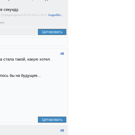
в секунду.
(Отредактировал 02-03-2011 в 18:27
АндрейКа
.)
ен)
Цитировать
#8
 стала такой, какую хотел.
лось бы на будущее...
Цитировать
#9