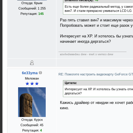
Briareos писал(а):
Откуда: Крым
Есть еще более радикальный метод, у самог
Сообщений: 1 255
вин7. И стали прекрасно уживаться LCD LG 3
Репутация:
145
Раз пять ставил вин7 и максимум через
Попробовать может и стоит еще разок у
Интересует на ХР. И хотелось бы узнат
начинает иногда дергаться?
ʁɔvʎнdǝвǝdǝu dиw - ɐwʎ ɔ vǝmоɔ dиw
6e33yma
RE: Помогите настроить видеокарту GeForce G
Меломан
Цитата:
Интересует на ХР. И хотелось бы узнать от
дергаться?
Кажись драйвер от нвидии не хочет раб
кино.
Откуда: Курск
Сообщений: 45
Репутация:
4