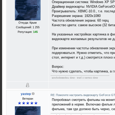
Операционная система: Windows XP SP
Драйвер видеокарты: NVIDIA GeForceION
Проигрыватель: XBMC-10.0., т.е. после
Разрешение экрана: 1920х1080
Частота обновления экрана: 60 герц
Откуда: Крым
Качество цвета: самое высокое (32 бита
Сообщений: 1 255
Репутация:
145
На указанных настройках картинка в фи
видеокарте желаемых результатов не д
При изменении частоты обновления экра
подергиваться. Нужно отметить, что пр
стол, интернет и т.д.) смотрится плохо и
Вопрос:
Что нужно сделать, чтобы картинка, а
ʁɔvʎнdǝвǝdǝu dиw - ɐwʎ ɔ vǝmоɔ dиw
yastep
RE: Помогите настроить видеокарту GeForce G
Ветеран
Попробовал смотреть фильмы на монитор
приложений в норме. Включаю фильм лю
фильма, там где должно быть черно, се