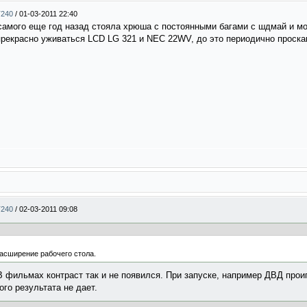
T240
/
01-03-2011 22:40
самого еще год назад стояла хрюша с постоянными багами с шдмай и мо
 прекрасно уживаться LCD LG 321 и NEC 22WV, до это периодично проска
T240
/
02-03-2011 09:08
расширение рабочего стола.
В фильмах контраст так и не появился. При запуске, например ДВД про
ого результата не дает.