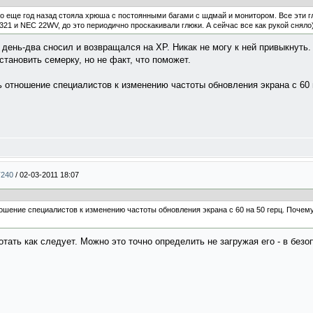
о еще год назад стояла хрюша с постоянными багами с шдмай и монитором. Все эти гл
21 и NEC 22WV, до это периодично проскакивали глюки. А сейчас все как рукой сняло
 день-два сносил и возвращался на ХР. Никак не могу к ней привыкнуть.
становить семерку, но не факт, что поможет.
ь отношение специалистов к изменению частоты обновления экрана с 60 
T240
/
02-03-2011 18:07
ношение специалистов к изменению частоты обновления экрана с 60 на 50 герц. Почему
отать как следует. Можно это точно определить не загружая его - в без