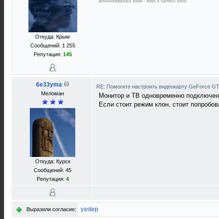
ʁɔvʎнdǝвǝdǝu dиw - ɐwʎ ɔ vǝmоɔ dиw
Откуда: Крым
Сообщений: 1 255
Репутация:
145
6e33yma
RE: Помогите настроить видеокарту GeForce G
Меломан
Монитор и ТВ одновременно подключе
Если стоит режим клон, стоит попробов
Откуда: Курск
Сообщений: 45
Репутация:
4
yastep
Выразили согласие: