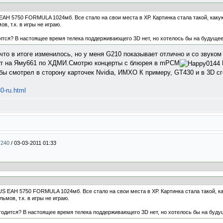
AH 5750 FORMULA 1024мб. Все стало на свои места в ХР. Картинка стала такой, каку
, т.к. в игры не играю.
дится? В настоящее время телека поддерживающего 3D нет, но хотелось бы на будущее.
 что в итоге изменилось, но у меня G210 показывает отлично и со звуком
яет на Яму661 по ХДМИ.Смотрю концерты с блюрея в mPCM
бы смотрел в сторону карточек Nvidia, ИМХО К примеру, GT430 и в 3D сг
30-ru.html
T240
/
03-03-2011 01:33
S EAH 5750 FORMULA 1024мб. Все стало на свои места в ХР. Картинка стала такой, ка
мов, т.к. в игры не играю.
сгодится? В настоящее время телека поддерживающего 3D нет, но хотелось бы на будущ