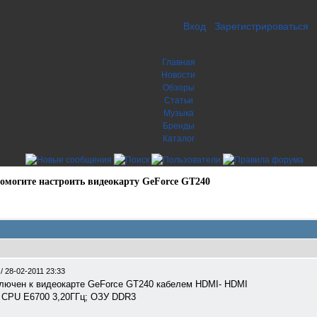
Вход
Зарегистрироваться
Главная
Новости
Обзоры
Статьи
Музыка
Бренды
Каталог
омогите настроить видеокарту GeForce GT240
0
/
28-02-2011 23:33
ючен к видеокарте GeForce GT240 кабелем HDMI- HDMI
e CPU E6700 3,20ГГц; ОЗУ DDR3