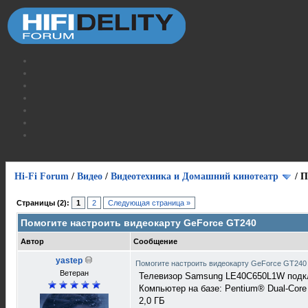
Hi-Fi Forum
/
Видео
/
Видеотехника и Домашний кинотеатр
/
П
Страницы (2):
1
2
Следующая страница »
Помогите настроить видеокарту GeForce GT240
Автор
Сообщение
yastep
Помогите настроить видеокарту GeForce GT24
Ветеран
Телевизор Samsung LE40C650L1W подкл
Компьютер на базе: Pentium® Dual-Cor
2,0 ГБ