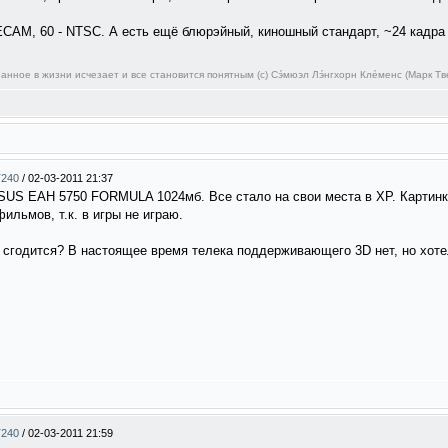
ECAM, 60 - NTSC. А есть ещё блюрэйный, киношный стандарт, ~24 кадра 
нное в жизни исчезает и все становится понятным (c) Сэ́мюэл Лэ́нгхорн Кле́менс (Марк Тв
T240
/
02-03-2011 21:37
SUS EAH 5750 FORMULA 1024мб. Все стало на свои места в ХР. Картинка
льмов, т.к. в игры не играю.
 сгодится? В настоящее время телека поддерживающего 3D нет, но хоте
T240
/
02-03-2011 21:59