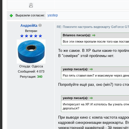
yastep
Выразили согласие:
АндрейКа
RE: Помогите настроить видеокарту GeForce G
Ветеран
Briareos писал(а):
Все эти глюки пропали после того как постав
То же самое. В XP были какие-то проб
В "семёрке" этой проблемы нет.
Откуда: Одесса
yastep писал(а):
Сообщений: 4 073
Раз пять ставил вин7 и максимум через день
Репутация:
340
Попробуйте ещё раз, оно (win7) того сто
yastep писал(а):
Интересует на ХР. И хотелось бы узнать от
дергаться?
При выводе кино с компа частота кадро
кадровой синхронизации видеокарты. Вт
черезстрочной развёрткой - 3й пересчёт