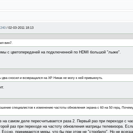
T240
/
02-03-2011 18:13
ил вин7.
лемы с цветопередачей на подключенной по HDMI большой "лыже".
-два сносил и возвращался на ХР. Никак не могу к ней привыкнуть.
ит.
ношение специалистов к изменению частоты обновления экрана с 60 на 50 герц. Почему
в на самом деле пересчитывается раза 2. Первый раз при переходе с ч
орой раз при переходе на частоту обновления матрицы телевизора. Есл
. Ессно, принимаются меры, что бы при этом не "стробило". Но не всегда 