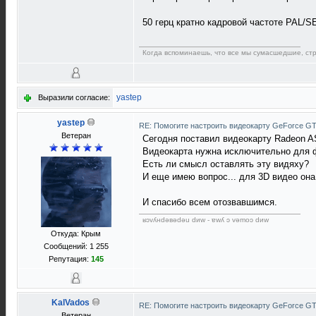
50 герц кратно кадровой частоте PAL/S
Когда вспоминаешь, что все мы сумаcшедшие, стра
yastep
Выразили согласие:
yastep
RE: Помогите настроить видеокарту GeForce G
Ветеран
Сегодня поставил видеокарту Radeon A
Видеокарта нужна исключительно для фи
Есть ли смысл оставлять эту видяху?
И еще имею вопрос... для 3D видео она
И спасибо всем отозвавшимся.
ʁɔvʎнdǝвǝdǝu dиw - ɐwʎ ɔ vǝmоɔ dиw
Откуда: Крым
Сообщений: 1 255
Репутация:
145
KalVados
RE: Помогите настроить видеокарту GeForce G
Ветеран