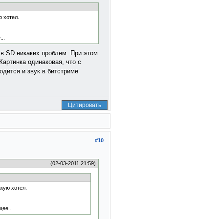
ю хотел.
..
 в SD никаких проблем. При этом
Картинка одинаковая, что с
одится и звук в битстриме
Цитировать
#10
(02-03-2011 21:59)
кую хотел.
ее...