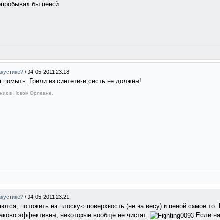
опробывал бы пеной
акустике?
/
04-05-2011 23:18
помыть. Грили из синтетики,сесть не должны!
пник в Новом Орлеане.
акустике?
/
04-05-2011 23:21
аются, положить на плоскую поверхность (не на весу) и пеной самое то.
наково эффективны, некоторые вообще не чистят.
Если на