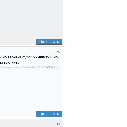
Цитировать
#6
чно вариант сухой химчистки, но
ми грилями.
(Отредактировал 04-05-2011 в 23:07
f1a5h84ck
.)
Цитировать
#7