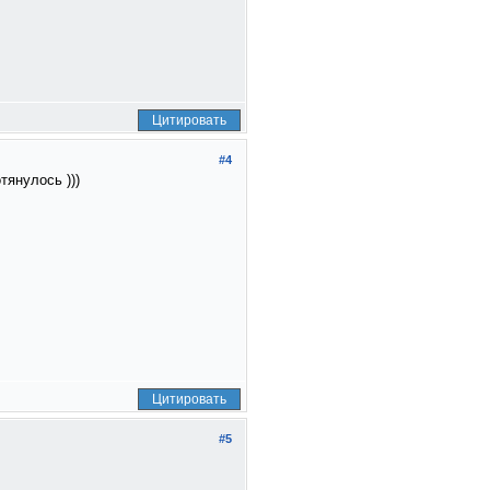
Цитировать
#4
тянулось )))
Цитировать
#5