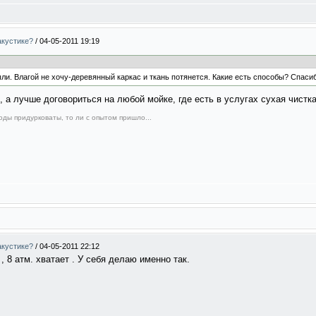
акустике?
/
04-05-2011 19:19
ли. Влагой не хочу-деревянный каркас и ткань потянется. Какие есть способы? Спасиб
 а лучше договориться на любой мойке, где есть в услугах сухая чистк
оды придурковаты, то ли с опытом пришло...
акустике?
/
04-05-2011 22:12
 8 атм. хватает . У себя делаю именно так.