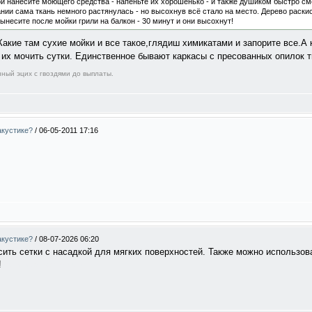
кой нанесите моющего средства - напеньте их хорошенько - и также душиком быстро с
ании сама ткань немного растянулась - но высохнув всё стало на место. Дерево раски
вынесите после мойки грили на балкон - 30 минут и они высохнут!
 Какие там сухие мойки и все такое,глядиш химикатами и запорите все.А 
их мочить сутки. Единственное бывают каркасы с пресованных опилок т
ный эцих с гвоздями до выплаты.
акустике?
/
06-05-2011 17:16
акустике?
/
08-07-2026 06:20
ить сетки с насадкой для мягких поверхностей. Также можно использов
!
dummies world cup