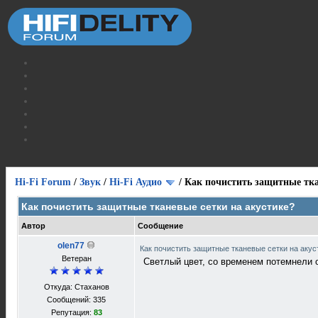
Hi-Fi Forum
/
Звук
/
Hi-Fi Аудио
/
Как почистить защитные тка
Как почистить защитные тканевые сетки на акустике?
Автор
Сообщение
olen77
Как почистить защитные тканевые сетки на аку
Ветеран
Светлый цвет, со временем потемнели о
Откуда: Стаханов
Сообщений: 335
Репутация:
83