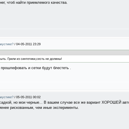
нег, чтоб найти приемлемого качества.
акустике?
/
04-05-2011 23:29
ть. Грили из синтетики,сесть не должны!
 прошлефовать и сетки будут блестеть .
акустике?
/
05-05-2011 00:02
садкой, но мои черные... В вашем случае все же вариант ХОРОШЕЙ авт
 менее рискованным, чем иные эксперименты.