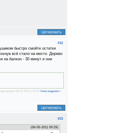
Цитировать
#12
душиком быстро смойте остатки
сохнув всё стало на место. Дерево
и на балкон - 30 минут и они
едактировал 06-05-2011 в 09:29
Александрович
.)
Цитировать
#13
(06-05-2011 09:29)