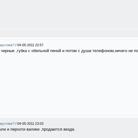
акустике?
/
04-05-2011 22:57
а черные ,губка с обильной пеной и потом с душа телефоном,ничего не по
акустике?
/
04-05-2011 23:03
ыли и перхоти валики ,продаются везде.