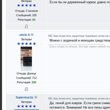
Ветеран
Если бы не деревянный каркас давно п
Откуда: Стаханов
Сообщений: 335
Репутация:
83
uncle A
RE: Как почистить защитные тканевые сетки на 
Ветеран
Можно с водичкой и моющим средством 
Блюз соткан из печали. Это вам скажет любой го
Откуда: Донецк
Сообщений: 712
Репутация:
200
Supermurzic
RE: Как почистить защитные тканевые сетки на 
Ветеран
Да, пеной для ковров. Если грили сним
потянется. Внимание! Не все пены оди