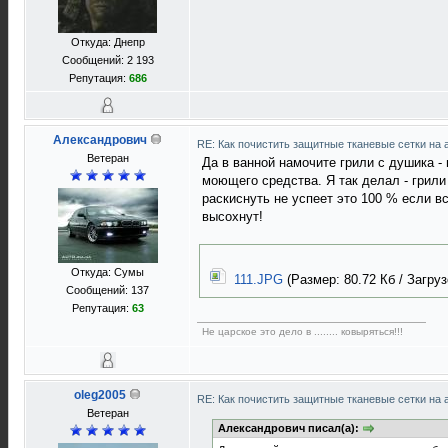
Откуда: Днепр
Сообщений: 2 193
Репутация:
686
Александрович
RE: Как почистить защитные тканевые сетки на 
Ветеран
Да в ванной намочите грили с душика -
моющего средства. Я так делал - грили
раскиснуть не успеет это 100 % если вс
высохнут!
Откуда: Сумы
111.JPG
(Размер: 80.72 Кб / Загруз
Сообщений: 137
Репутация:
63
Не царское это дело в ........ ковыряться!!!
oleg2005
RE: Как почистить защитные тканевые сетки на 
Ветеран
Александрович писал(а):