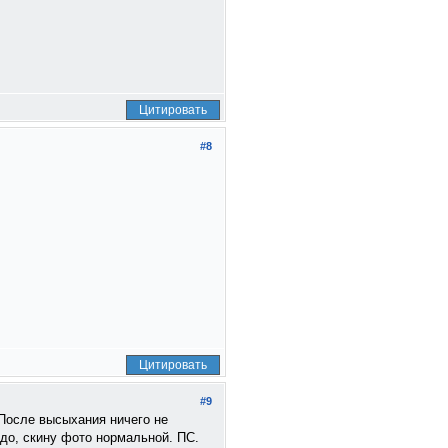
Цитировать
#8
Цитировать
#9
 После высыхания ничего не
до, скину фото нормальной. ПС.