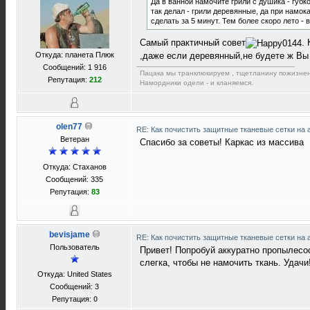
Да в ванной намочите грили с душика - губ
так делал - грили деревянные, да при намок
сделать за 5 минут. Тем более скоро лето - 
Самый практичный совет
.
,даже если деревянный,не будете ж Вы 
Откуда: планета Плюк
Сообщений: 1 916
Пацака мы транклюкируем , тщетланину пожизнен
Репутация:
212
Намордники одели - и кланяемся.
olen77
RE: Как почистить защитные тканевые сетки на 
Ветеран
Спасибо за советы! Каркас из массива
Откуда: Стаханов
Сообщений: 335
Репутация:
83
bevisjame
RE: Как почистить защитные тканевые сетки на 
Пользователь
Привет! Попробуй аккуратно пропылесос
слегка, чтобы не намочить ткань. Удачи
Откуда: United States
Сообщений: 3
Репутация:
0