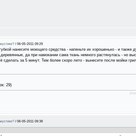
акустике?
/
06-05-2011 09:29
 губкой нанесите моющего средства - напеньте их хорошенько - и также 
 деревянные, да при намокании сама ткань немного растянулась - но вы
ё сделать за 5 минут. Тем более скоро лето - вынесите после мойки грил
ок: 29)
(Отр
акустике?
/
06-05-2011 09:38