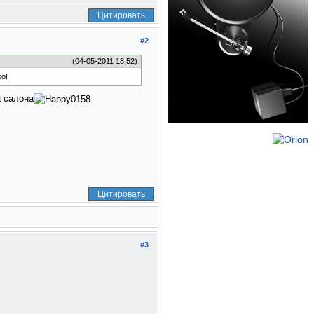
Цитировать
#2
(04-05-2011 18:52)
о!
а салона
Цитировать
#3