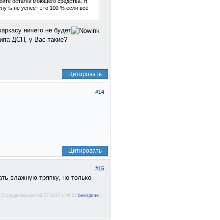
мойте остатки моющего средства. Я
снуть не успеет это 100 % если всё
каркасу ничего не будет
ипа ДСП, у Вас такие?
Цитировать
#14
Цитировать
#15
ать влажную тряпку, но только
(Отредактировал 08-07-2026 в 06:21
bevisjame
.)