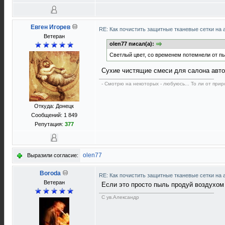
Евген Игорев
RE: Как почистить защитные тканевые сетки на 
Ветеран
olen77 писал(а):
Светлый цвет, со временем потемнели от пы
Сухие чистящие смеси для салона авто,
- Смотрю на некоторых - любуюсь... То ли от прир
Откуда: Донецк
Сообщений: 1 849
Репутация:
377
olen77
Выразили согласие:
Boroda
RE: Как почистить защитные тканевые сетки на 
Ветеран
Если это просто пыль продуй воздухом ,
С ув.Александр