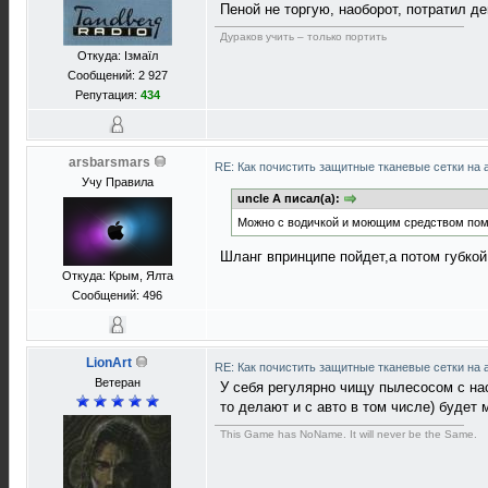
Пеной не торгую, наоборот, потратил де
Дураков учить – только портить
Откуда: Ізмаїл
Сообщений: 2 927
Репутация:
434
arsbarsmars
RE: Как почистить защитные тканевые сетки на 
Учу Правила
uncle A писал(а):
Можно с водичкой и моющим средством помы
Шланг впринципе пойдет,а потом губкой
Откуда: Крым, Ялта
Сообщений: 496
LionArt
RE: Как почистить защитные тканевые сетки на 
Ветеран
У себя регулярно чищу пылесосом с на
то делают и с авто в том числе) будет
This Game has NoName. It will never be the Same.