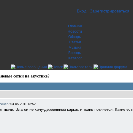
Вход
Зарегистрироваться
Главная
Новости
Обзоры
Статьи
Музыка
Бренды
Каталог
невые сетки на акустике?
стике?
/
04-05-2011 18:52
т пыли. Влагой не хочу-деревянный каркас и ткань потянется. Какие ес