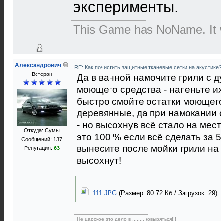
эксперименты.
This Game has NoName. It w
Александрович
RE: Как почистить защитные тканевые сетки на акустике
Ветеран
Да в ванной намочите грили с д
моющего средства - напеньте и
быстро смойте остатки моющего 
деревянные, да при намокании 
- но высохнув всё стало на мес
Откуда: Сумы
это 100 % если всё сделать за 5
Сообщений: 137
вынесите после мойки грили на 
Репутация:
63
высохнут!
111.JPG
(Размер: 80.72 Кб / Загрузок: 29)
Не царское это дело в ........ ковыряться!!!