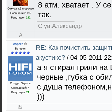
8 атм. хватает . У 
Откуда: г.Запорожье
так.
Сообщений: 195
Репутация:
182
С ув.Александр
espero
RE: Как почистить защит
Ветеран
акустике?
/
04-05-2011 22
а я стирал грили на 
черные ,губка с оби
Откуда: Одесса
с душа телефоном,н
Сообщений: 7
Репутация:
21
)))