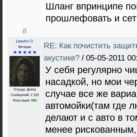
Шланг впринципе пой
прошлефовать и сетк
LionArt
RE: Как почистить защит
Ветеран
акустике?
/
05-05-2011 00
У себя регулярно ч
насадкой, но мои че
Откуда: Днепр
случае все же вар
Сообщений: 2 193
Репутация:
686
автомойки(там где л
делают и с авто в то
менее рискованным,