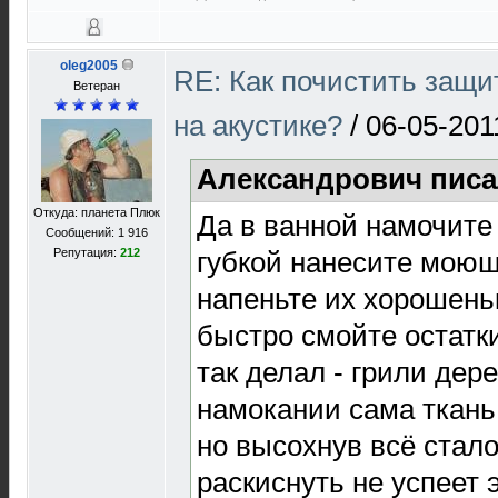
oleg2005
RE: Как почистить защи
Ветеран
на акустике?
/
06-05-201
Александрович писа
Откуда: планета Плюк
Да в ванной намочите 
Сообщений: 1 916
губкой нанесите моющ
Репутация:
212
напеньте их хорошень
быстро смойте остатк
так делал - грили дер
намокании сама ткань
но высохнув всё стало
раскиснуть не успеет 