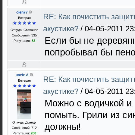
olen77
RE: Как почистить защит
Ветеран
акустике?
/
04-05-2011 23
Откуда: Стаханов
Сообщений: 335
Если бы не деревян
Репутация:
83
попробывал бы пен
uncle A
RE: Как почистить защит
Ветеран
акустике?
/
04-05-2011 23
Можно с водичкой и
помыть. Грили из си
Откуда: Донецк
должны!
Сообщений: 712
Репутация:
200