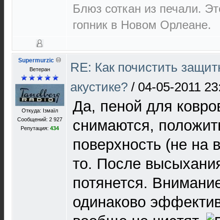
Блюз соткан из печали. Э
гопник в Новом Орлеане.
Supermurzic
RE: Как почистить защит
Ветеран
акустике?
/
04-05-2011 23
Да, пеной для ковро
Откуда: Ізмаїл
Сообщений: 2 927
снимаются, положит
Репутация:
434
поверхность (не на 
то. После высыхания
потянется. Внимание
одинаково эффектив