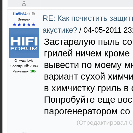
f1a5h84ck
RE: Как почистить защит
Ветеран
акустике?
/
04-05-2011 23
Застарелую пыль со
грилей ничем кроме
Откуда: Lviv
вывести по моему м
Сообщений: 2 193
Репутация:
185
вариант сухой химчи
в химчистку гриль в
Попробуйте еще вос
парогенератором со
(Отредактировал 0