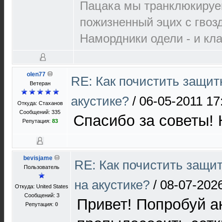
Пацака мы транклюкируе
пожизненный эцих с гвоз
Намордники одели - и кл
olen77
RE: Как почистить защит
Ветеран
акустике?
/
06-05-2011 17
Откуда: Стаханов
Сообщений: 335
Спасибо за советы! 
Репутация:
83
bevisjame
RE: Как почистить защи
Пользователь
на акустике?
/
08-07-2026
Откуда: United States
Сообщений: 3
Привет! Попробуй а
Репутация:
0