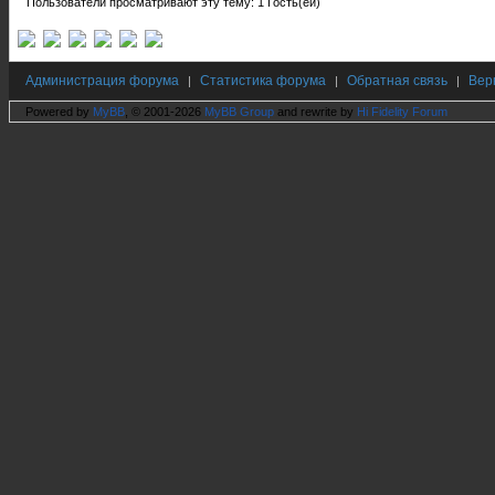
Пользователи просматривают эту тему: 1 Гость(ей)
Администрация форума
Статистика форума
Обратная связь
Вер
|
|
|
Powered by
MyBB
, © 2001-2026
MyBB Group
and rewrite by
Hi Fidelity Forum