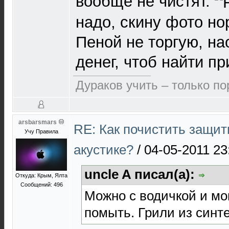
вообще не чистят.
надо, скину фото но
Пеной не торгую, на
денег, чтоб найти п
Дураков учить – только по
arsbarsmars
RE: Как почистить защит
Учу Правила
акустике?
/
04-05-2011 23
uncle A писал(а):
Откуда: Крым, Ялта
Сообщений: 496
Можно с водичкой и м
помыть. Грили из синте