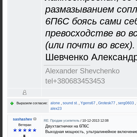
размазыванием сопл
6П6С боясь сами се
превосходстве во в
(или почти во всех).
Шевченко Александр
Alexander Shevchenko
tel+380683453453
alone
,
sound st.
,
Ygens67
,
Grotesk77
,
serg0603
,
Выразили согласие:
alex23
sashashev
RE: Продам усилитель
/
10-12-2013 12:08
Ветеран
Двухтактнички на 6П6С
Выходная мощность, ультралинейное включение