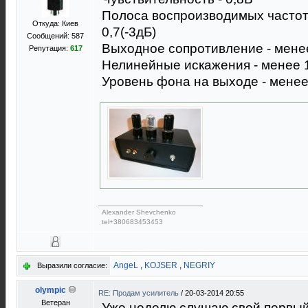
Полоса воспроизводимых частот -
Откуда: Киев
0,7(-3дБ)
Сообщений: 587
Выходное сопротивление - мен
Репутация:
617
Нелинейные искажения - менее
Уровень фона на выходе - менее
Alexander Shevchenko
tel+380683453453
AngeL
,
KOJSER
,
NEGRIY
Выразили согласие:
olympic
RE: Продам усилитель
/
20-03-2014 20:55
Ветеран
Уже неделю слушаю свой первый 