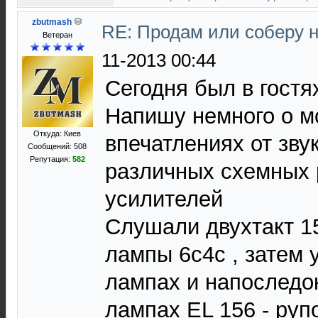
zbutmash
RE: Продам или соберу н
Ветеран
11-2013 00:44
Сегодня был в гостя
Напишу немного о м
Откуда: Киев
впечатлениях от зву
Сообщений: 508
Репутация:
582
различных схемных
усилителей
Слушали двухтакт 1
лампы 6c4c , затем 
лампах и напоследок
лампах EL 156 - руп