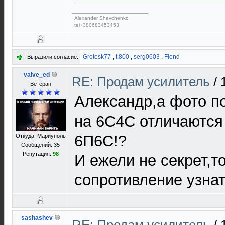
Alexander Shevchenko
tel+380683453453
Grotesk77
,
t.800
,
serg0603
,
Fiend
Выразили согласие:
valve_ed
RE: Продам усилитель
/
Ветеран
Александр,а фото п
на 6С4С отличаются 
6П6С!?
Откуда: Мариуполь
Сообщений: 35
Репутация:
98
И ежели не секрет,т
сопротивление узнат
sashashev