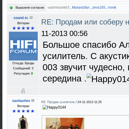
vadimkanik63
,
Marantzfan
,
zevs165
,
novik
Выразили согласие:
sound st.
RE: Продам или соберу н
Ветеран
11-2013 00:56
Большое спасибо Ал
усилитель. С акуст
Откуда: Броды
003 звучит чудесно, 
Сообщений: 3
Репутация:
8
середина .
sashashev
RE: Продам усилитель
/
24-11-2013 11:25
Ветеран