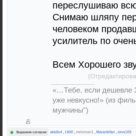
переслушиваю всю
Снимаю шляпу пер
человеком продав
усилитель по очен
Всем Хорошего зву
(Отредактирова
«…Тебе, если дешевле 3
уже невкусно!» (из фил
мужчины")
akellu4
,
t.800
,
meloman1
,
Marantzfan
,
zevs165
Выразили согласие: