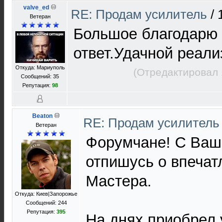
valve_ed
RE: Продам усилитель
/
Ветеран
Большое благодарю 
ответ.Удачной реали
Откуда: Мариуполь
(Отредактировал 
Сообщений: 35
Репутация:
98
Beaton
RE: Продам усилител
Ветеран
Форумчане! С Ваш
отпишусь о впечат
Мастера.
Откуда: Киев|Запорожье
Сообщений: 244
Репутация:
395
На днях приобрел 