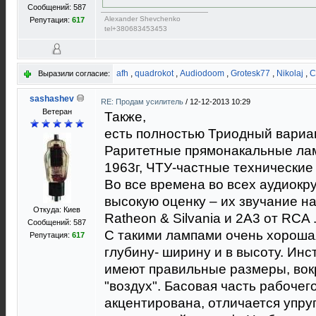
Сообщений: 587
Alexander Shevchenko
Репутация:
617
tel+380683453453
afh
,
quadrokot
,
Audiodoom
,
Grotesk77
,
Nikolaj
,
Выразили согласие:
sashashev
RE: Продам усилитель
/
12-12-2013 10:29
Ветеран
Также,
есть полностью Триодный вариан
Раритетные прямонакальные ла
1963г, ЧТУ-частные технические
Во все времена во всех аудиокр
высокую оценку – их звучание н
Откуда: Киев
Ratheon & Silvania и 2А3 от RCA 
Сообщений: 587
С такими лампами очень хорошая
Репутация:
617
глубину- ширину и в высоту. Ин
имеют правильные размеры, вокр
"воздух". Басовая часть рабоче
акцентирована, отличается упру