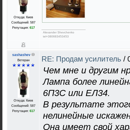
Откуда: Киев
Сообщений: 587
Репутация:
617
Alexander Shevchenko
tel+380683453453
sashashev
RE: Продам усилитель
/
Ветеран
Чем мне и другим н
Лампа более линейн
6П3С или ЕЛ34.
Откуда: Киев
В результате этог
Сообщений: 587
Репутация:
617
нелинейные искажен
Она имеет свой хар