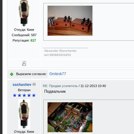
Откуда: Киев
Сообщений: 587
Репутация:
617
Alexander Shevchenko
tel+380683453453
Grotesk77
Выразили согласие:
sashashev
RE: Продам усилитель
/
11-12-2013 10:40
Ветеран
Подвальчик
Откуда: Киев