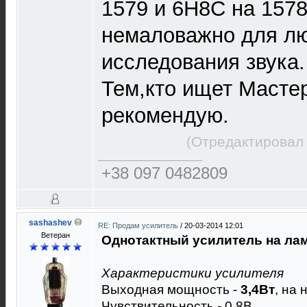
1579 и 6Н8С на 157
немаловажно для л
исследования звука.
Тем,кто ищет Мастер
рекомендую.
(Отредактировал 
+38 097 0482809
sashashev
RE: Продам усилитель
/
20-03-2014 12:01
Ветеран
Однотактный усилитель на ла
Характеристики усилителя
Выходная мощность -
3,4Вт
, на 
Чувствительность - 0,8В