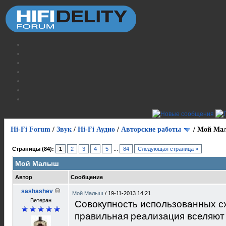
Hi-Fi Forum
/
Звук
/
Hi-Fi Аудио
/
Авторские работы
/
Мой Ма
Страницы (84):
1
2
3
4
5
...
84
Следующая страница »
Мой Малыш
Автор
Сообщение
sashashev
Мой Малыш
/
19-11-2013 14:21
Ветеран
Совокупность использованных с
правильная реализация вселяют