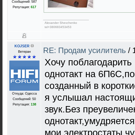
Сообщений: 587
Репутация:
617
Alexander Shevchenko
tel+380683453453
KOJSER
RE: Продам усилитель
/
Ветеран
Хочу поблагодарить
однотакт на 6П6С,по
созданный в коротки
Откуда: Одесса
я услышал настоящ
Сообщений: 50
Репутация:
138
звук.Без преувелич
однотакт,умудряется
мои электростаты,ч