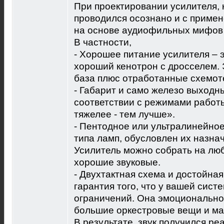
При проектировании усилителя, 
проводился осознано и с примен
на основе аудиофильных мифов 
В частности,
- Хорошее питание усилителя – 
хороший кенотрон с дросселем.
база плюс отработанные схемот
- Габарит и само железо выход
соответствии с режимами работы
тяжелее - тем лучше».
- Пентодное или ультралинейное
типа ламп, обусловлен их назна
Усилитель можно собрать на люб
хорошие звуковые.
- Двухтактная схема и достойна
гарантия того, что у вашей сист
ограничений. Она эмоционально
большие оркестровые вещи и ма
В результате, звук получился р