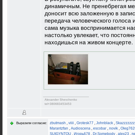
динамичным. Не пренебрегая м
доносит всю заложенную в запи
передача человеческого голоса 
сама музыка воспринимается на
настолько увлекает, что постоя
находишься на живом концерте.
Alexander Shevchenko
tel+380683453453
zbutmash
,
viiii
,
Grotesk77
,
Johnblack
,
Skazzzzzzz
Выразили согласие:
Marantzfan
,
Audioscena
,
escobar
,
novik
,
Oleg762
SUIGYNTOU
,
Игорь678
,
Dr.Somebody
,
alex23
,
n