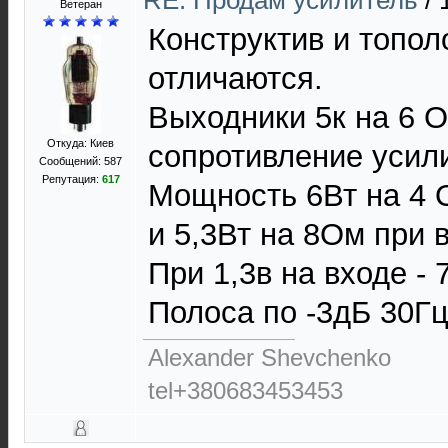
RE: Продам усилитель
/
Ветеран
Конструктив и топол
отличаются.
Выходники 5к на 6 
Откуда: Киев
сопротивление усил
Сообщений: 587
Репутация:
617
Мощность 6Вт на 4 
и 5,3Вт на 8Ом при 
При 1,3в на входе - 
Полоса по -3дБ 30Гц
Alexander Shevchenko
tel+380683453453