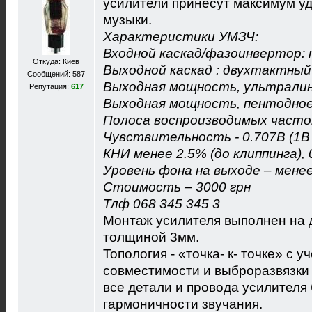
усилители принесут максимум у
музыки.
Характеристики УМЗЧ:
Входной каскад/фазоинвертор: 
Откуда: Киев
Выходной каскад : двухтактный
Сообщений: 587
Выходная мощность, ультралин
Репутация:
617
Выходная мощность, пентодное
Полоса воспроизводимых часто
Чувствительность - 0.707В (1В
КНИ менее 2.5% (до клиппинга),
Уровень фона на выходе – менее
Стоимость – 3000 грн
Тлф 068 345 345 3
Монтаж усилителя выполнен на
толщиной 3мм.
Топология - «точка- к- точке» с 
совместимости и выброразвязки 
все детали и провода усилителя
гармоничности звучания.