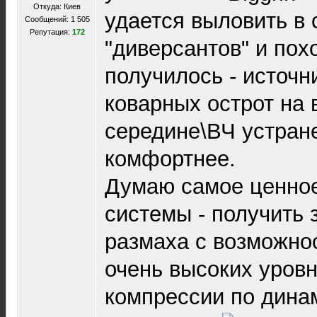
Откуда: Киев
удается выловить в
Сообщений: 1 505
Репутация:
172
"диверсантов" и пох
получилось - источн
коварных острот на 
середине\ВЧ устран
комфортнее.
Думаю самое ценное
системы - получить 
размаха с возможно
очень высоких уровн
компрессии по динам