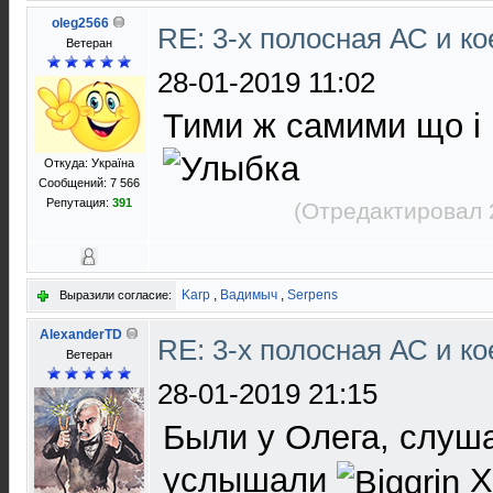
oleg2566
RE: 3-х полосная АС и ко
Ветеран
28-01-2019 11:02
Тими ж самими що і к
Откуда: Україна
Сообщений: 7 566
Репутация:
391
(Отредактировал 
Karp
,
Вадимыч
,
Serpens
Выразили согласие:
AlexanderTD
RE: 3-х полосная АС и ко
Ветеран
28-01-2019 21:15
Были у Олега, слуша
услышали
Х