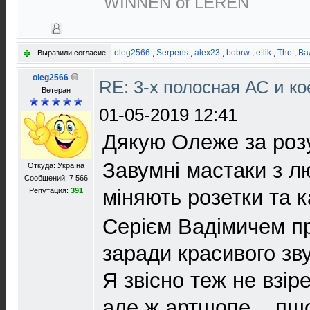
WINNEN of LEREN
oleg2566
,
Serpens
,
alex23
,
bobrw
,
etlik
,
The
,
Ва
Выразили согласие:
oleg2566
RE: 3-х полосная АС и ко
Ветеран
01-05-2019 12:41
Дякую Олеже за роз
Завумні мастаки з 
Откуда: Україна
Сообщений: 7 566
міняють розетки та к
Репутация:
391
Серієм Вадімичем п
заради красивого зву
Я звісно теж не взір
але ж артшопе... пш