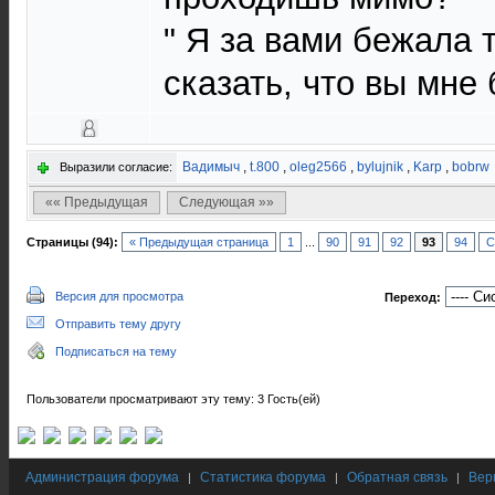
" Я за вами бежала 
сказать, что вы мне
Вадимыч
,
t.800
,
oleg2566
,
bylujnik
,
Karp
,
bobrw
Выразили согласие:
«« Предыдущая
Следующая »»
Страницы (94):
« Предыдущая страница
1
...
90
91
92
93
94
С
Версия для просмотра
Переход:
Отправить тему другу
Подписаться на тему
Пользователи просматривают эту тему: 3 Гость(ей)
Администрация форума
Статистика форума
Обратная связь
Вер
|
|
|