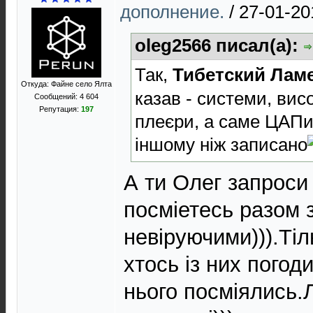
дополнение.
/
27-01-20
oleg2566 писал(а):
Так,
Тибетский Лам
Откуда: Файне село Ялта
казав - системи, висо
Сообщений: 4 604
Репутация:
197
плеєри, а саме ЦАПи
іншому ніж записано
А ти Олег запроси i
посмiетесь разом 
невiруючими))).Тiл
хтось iз них погод
нього посмiялись.