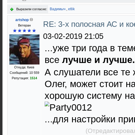
Вадимыч
,
etlik
Выразили согласие:
artshop
RE: 3-х полосная АС и ко
Ветеран
03-02-2019 21:05
...уже три года в те
все
лучше и лучше.
Откуда: Киев
А слушатели все те ж
Сообщений: 10 559
Репутация:
1514
Олег, может стоит н
хорошую систему на
...для настройки приц
(Отредактировал