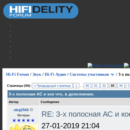
Hi-Fi Forum
/
Звук
/
Hi-Fi Аудио
/
Системы участников
/
3-х по
Страницы (94):
« Предыдущая страница
1
...
90
91
92
93
94
С
3-х полосная АС и кое что, в дополнение.
Автор
Сообщение
oleg2566
RE: 3-х полосная АС и ко
Ветеран
27-01-2019 21:04