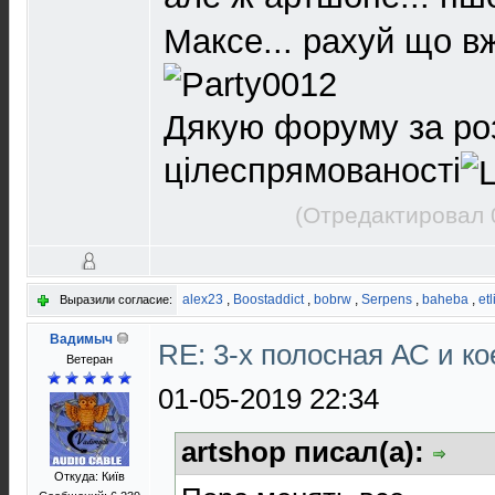
Максе... рахуй що в
Дякую форуму за ро
цілеспрямованості
(Отредактировал 
alex23
,
Boostaddict
,
bobrw
,
Serpens
,
baheba
,
etl
Выразили согласие:
Вадимыч
RE: 3-х полосная АС и ко
Ветеран
01-05-2019 22:34
artshop писал(а):
Откуда: Київ