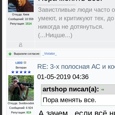
Завистливые люди часто о
Откуда: Киев
умеют, и критикуют тех, д
Сообщений: 10 559
Репутация:
1514
никогда не дотянуться.
(...Ницше...)
_Violator_
Выразили согласие:
t.800
RE: 3-х полосная АС и ко
Ветеран
01-05-2019 04:36
artshop писал(а):
Пора менять все.
Откуда: Svetlovodsk
Сообщений: 6 924
А зачем...если всё н
Репутация:
819