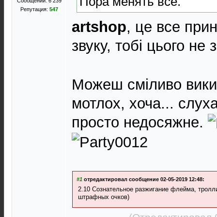
Пора менять все.
Сообщений: 6 239
Репутация:
547
artshop
, це все при
звуку, тобі цього не 
Можеш сміливо викид
мотлох, хоча... слух
просто недосяжне.
#1
отредактировал сообщение 02-05-2019 12:48:
2.10 Сознательное разжигание флейма, тролл
штрафных очков)