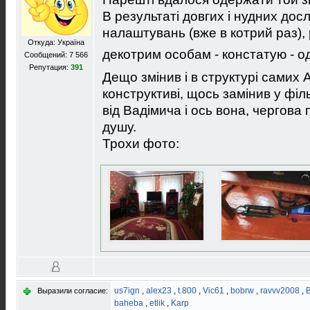
В результаті довгих і нудних дос
налаштувань (вже в котрий раз)
Откуда: Україна
декотрим особам - констатую - 
Сообщений: 7 566
Репутация:
391
Дещо змінив і в структурі самих 
конструктиві, щось замінив у філ
від Вадімича і ось вона, чергова 
душу.
Трохи фото:
us7ign
,
alex23
,
t.800
,
Vic61
,
bobrw
,
ravvv2008
,
Выразили согласие:
baheba
,
etlik
,
Karp