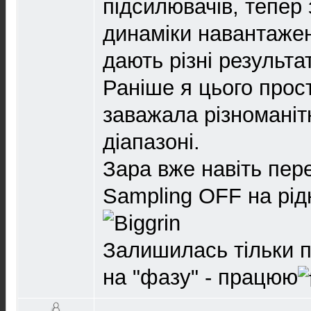
підсилювачів, тепер з
динаміки навантажен
дають різні результа
Раніше я цього прос
заважала різноманіт
діапазоні.
Зара вже навіть пе
Sampling OFF на рід
Залишилась тільки п
на "фазу" - працюю