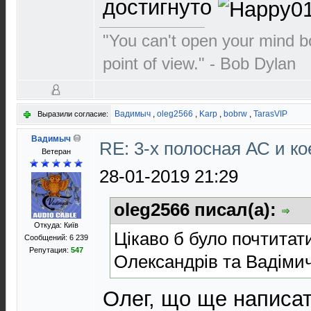
достигнуто
"You can't open your mind b
point of view." - Bob Dylan
Вадимыч
,
oleg2566
,
Karp
,
bobrw
,
TarasVIP
Выразили согласие:
Вадимыч
RE: 3-х полосная АС и ко
Ветеран
28-01-2019 21:29
oleg2566 писал(а):
Откуда: Київ
Цікаво б було почтитат
Сообщений: 6 239
Репутация:
547
Олександрів та Вадіми
Олег, що ще написа