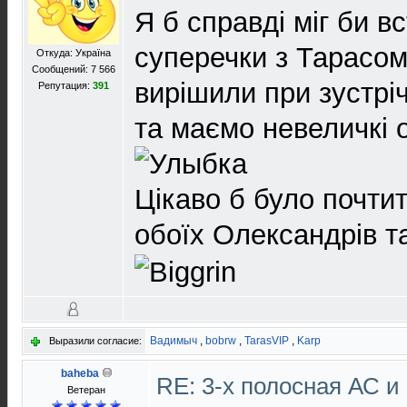
Я б справді міг би вс
суперечки з Тарасом
Откуда: Україна
Сообщений: 7 566
вирішили при зустріч
Репутация:
391
та маємо невеличкі 
Цікаво б було почти
обоїх Олександрів т
Вадимыч
,
bobrw
,
TarasVIP
,
Karp
Выразили согласие:
baheba
RE: 3-х полосная АС и 
Ветеран