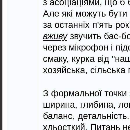
з асоціаціями, що б 
Але які можуть бути 
за останніх п'ять рок
вживу
звучить бас-б
через мікрофон і під
смаку, курка від "на
хозяйська, сільська 
З формальної точки 
ширина, глибина, лок
баланс, детальність
хльосткий. Питань 