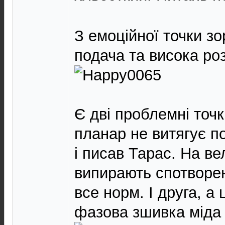
З емоційної точки зо
подача та висока роз
Є дві проблемні точ
планар не витягує п
і писав Тарас. На ве
випирають спотворен
все норм. І друга, а
фазова зшивка міда 