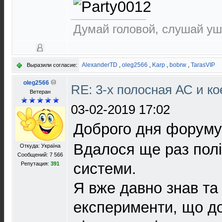
Думай головой, слушай уш
AlexanderTD
,
oleg2566
,
Karp
,
bobrw
,
TarasVIP
Выразили согласие:
oleg2566
RE: 3-х полосная АС и ко
Ветеран
03-02-2019 17:02
Доброго дня форуму
Вдалося ще раз пол
Откуда: Україна
Сообщений: 7 566
системи.
Репутация:
391
Я вже давно знав та
експерименти, що д