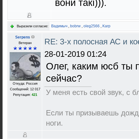
вони такi))).
Вадимыч
,
bobrw
,
oleg2566
,
Karp
Выразили согласие:
Serpens
RE: 3-х полосная АС и ко
Ветеран
28-01-2019 01:24
Олег, каким юсб ты
сейчас?
Откуда: Россия
Сообщений: 12 017
У меня есть свой звук, с 
Репутация:
421
Если ты призываешь дождь
ноги.