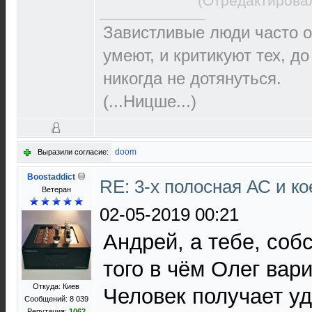
(Отредактировал
Завистливые люди часто о
умеют, и критикуют тех, д
никогда не дотянуться.
(...Ницше...)
doom
Выразили согласие:
Boostaddict
RE: 3-х полосная АС и ко
Ветеран
02-05-2019 00:21
Андрей, а тебе, собс
того в чём Олег вар
Откуда: Киев
Человек получает уд
Сообщений: 8 039
Репутация:
1062