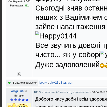
Сообщений: 7 566
Сьогодні зняв остан
Репутация:
391
наших з Вадімичем с
зайве навантаження
Все звучить доволі т
чисто... як у соборі
Дуже задоволений
bobrw
,
alex23
,
Вадимыч
Выразили согласие:
oleg2566
RE: 3-х полосная АС и кое что, в дополнение.
/
30-04-2019 
Ветеран
Доброго часу доби і всім здоровя
Нарешті вдалося одержати той зв