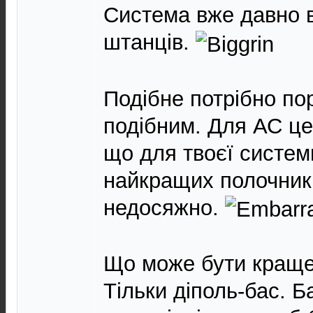
Система вже давно в
штанців.
Подібне потрібно по
подібним. Для АС це
що для твоєї системи
найкращих полочникі
недосяжно.
Що може бути краще
Тільки діполь-бас. 