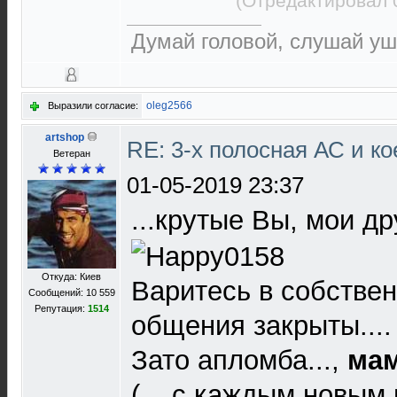
(Отредактировал 
Думай головой, слушай уш
oleg2566
Выразили согласие:
artshop
RE: 3-х полосная АС и ко
Ветеран
01-05-2019 23:37
...крутые Вы, мои др
Откуда: Киев
Варитесь в собствен
Сообщений: 10 559
Репутация:
1514
общения закрыты....
Зато апломба...,
мам
(... с каждым новым 