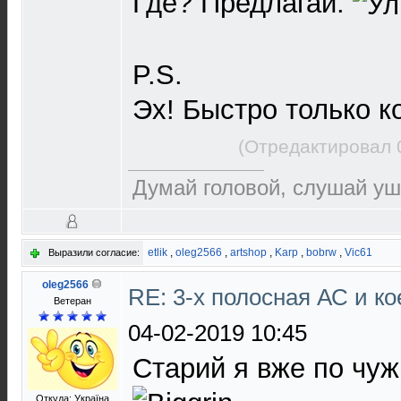
Где? Предлагай.
P.S.
Эх! Быстро только ко
(Отредактировал 
Думай головой, слушай уш
etlik
,
oleg2566
,
artshop
,
Karp
,
bobrw
,
Vic61
Выразили согласие:
oleg2566
RE: 3-х полосная АС и ко
Ветеран
04-02-2019 10:45
Старий я вже по чуж
Откуда: Україна