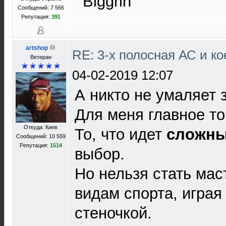
Сообщений: 7 566
Репутация:
391
artshop
RE: 3-х полосная АС и ко
Ветеран
04-02-2019 12:07
А никто не умаляет 
Для меня главное то
Откуда: Киев
То, что идет
сложн
Сообщений: 10 559
Репутация:
1514
выбор.
Но нельзя стать ма
видам спорта, играя
стеночкой.