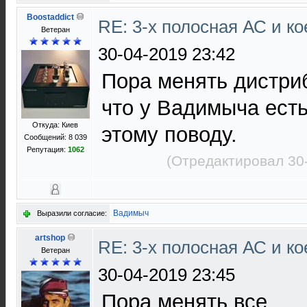
Boostaddict
RE: 3-х полосная АС и ко
Ветеран
30-04-2019 23:42
Пора менять дистри
что у Вадимыча есть
Откуда: Киев
этому поводу.
Сообщений: 8 039
Репутация:
1062
(Отредактировал 30
Вадимыч
Выразили согласие:
artshop
RE: 3-х полосная АС и ко
Ветеран
30-04-2019 23:45
Пора менять все.