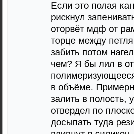
Если это полая кан
рискнул запенивать
оторвёт мдф от ра
торце между петля
забить потом нагел
чем? Я бы лил в о
полимеризующееся
в объёме. Примерн
залить в полость,
отвердел по плоск
досыпать туда рез
влипнут в силикон,