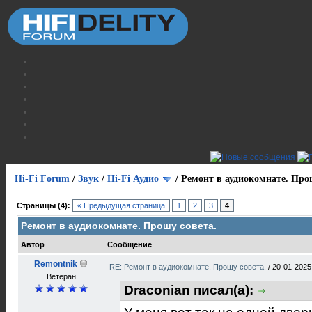
Hi-Fi Forum
/
Звук
/
Hi-Fi Аудио
/
Ремонт в аудиокомнате. Про
Страницы (4):
« Предыдущая страница
1
2
3
4
Ремонт в аудиокомнате. Прошу совета.
Автор
Сообщение
Remontnik
RE: Ремонт в аудиокомнате. Прошу совета.
/
20-01-2025
Ветеран
Draconian писал(а):