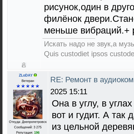
рисунок,один в друго
филёнок двери.Стан
меньше вибраций.+ 
Искать надо не звук,а музы
Quis custodiet ipsos custod
ZLoDAY
RE: Ремонт в аудиоком
Ветеран
2025 15:11
Она в углу, в угла
вот и гудит. А так 
Откуда: Днепропетровск
из цельной деревя
Сообщений: 3 275
Репутация:
196