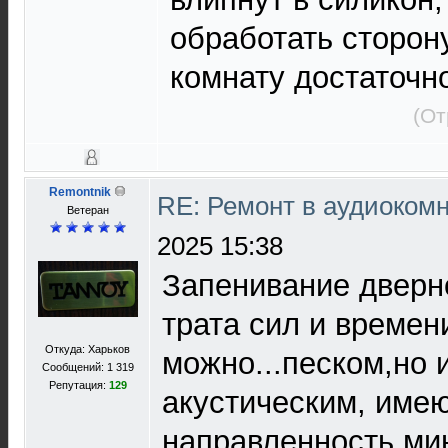
обработать сторону
комнату достаточно
(От
Remontnik
RE: Ремонт в аудиокомн
Ветеран
2025 15:38
Запенивание дверно
трата сил и времен
Откуда: Харьков
можно...песком,но 
Сообщений: 1 319
Репутация:
129
акустическим, име
направленность ми