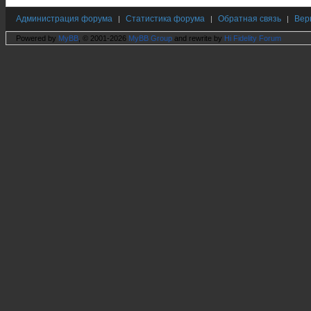
Администрация форума
Статистика форума
Обратная связь
Вер
|
|
|
Powered by
MyBB
, © 2001-2026
MyBB Group
and rewrite by
Hi Fidelity Forum