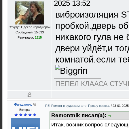
2025 13:52
виброизоляция ST
пробкой.дверь об
Откуда: Одесса-город герой
Сообщений: 15 633
никакого гула не
Репутация:
1315
двери уйдёт,и то
комнатой.если те
ПЕПЕЛ КЛААСА СТУЧИ
Флудимир
RE: Ремонт в аудиокомнате. Прошу совета.
/
23-01-2025
Ветеран
Remontnik писал(а):
Итак, возник вопрос следующ