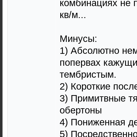
комбинациях не п
кв/м...
Минусы:
1) Абсолютно нем
попервах кажущи
тембристым.
2) Короткие посл
3) Примитвные т
обертоны
4) Пониженная д
5) Посредственн