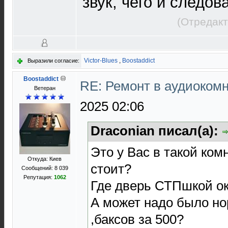
звук, чего и следов
(Отредакт
Victor-Blues
,
Boostaddict
Выразили согласие:
Boostaddict
RE: Ремонт в аудиокомн
Ветеран
2025 02:06
Draconian писал(а):
Это у Вас в такой ком
Откуда: Киев
стоит?
Сообщений: 8 039
Репутация:
1062
Где дверь СТПшкой о
А может надо было но
,баксов за 500?