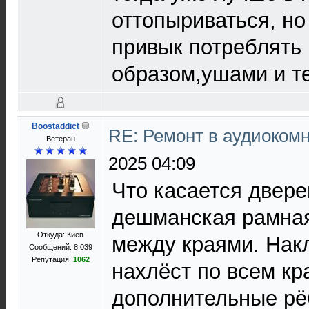
оттопыриваться, но
привык потреблять
образом,ушами и те
Boostaddict
RE: Ремонт в аудиокомн
Ветеран
2025 04:09
Что касается двере
дешманская рамная
Откуда: Киев
между краями. Нак
Сообщений: 8 039
Репутация:
1062
нахлёст по всем кр
дополнительные рёб