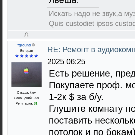
Искать надо не звук,а муз
Quis custodiet ipsos custo
fground
RE: Ремонт в аудиокомн
Ветеран
2025 06:25
Есть решение, пред
Покупаете проф. мо
Откуда: kiev
1-2к $ за б/у.
Сообщений: 259
Репутация:
81
Глушите комнату п
поставить нескольк
потолок и по бокам) 