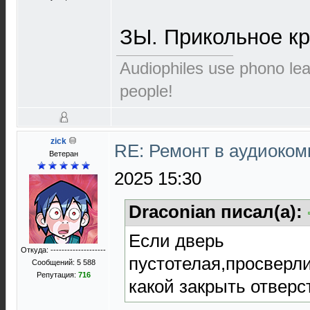
ЗЫ. Прикольное кр
Audiophiles use phono le
people!
zick
RE: Ремонт в аудиоком
Ветеран
2025 15:30
Draconian писал(а):
Если дверь
Откуда: --------------------
пустотелая,просверл
Сообщений: 5 588
Репутация:
716
какой закрыть отверс