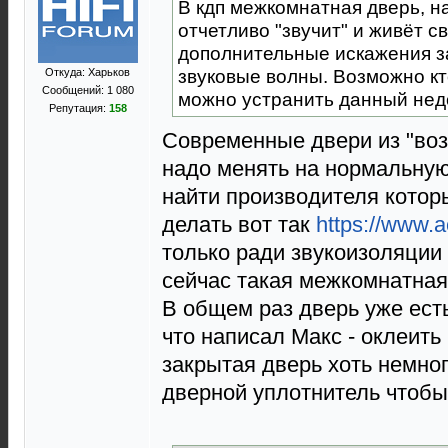
В кдп межкомнатная дверь, н
отчетливо "звучит" и живёт 
дополнительные искажения з
звуковые волны. Возможно кт
Откуда: Харьков
Сообщений: 1 080
можно устранить данный нед
Репутация:
158
Современные двери из "воз
надо менять на нормальную 
найти производителя котор
делать вот так
https://www.
только ради звукоизоляции 
сейчас такая межкомнатная
В общем раз дверь уже есть
что написал Макс - оклеит
закрытая дверь хоть немног
дверной уплотнитель чтобы