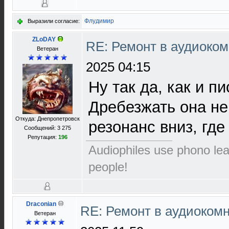
Флудимир
Выразили согласие:
ZLoDAY
RE: Ремонт в аудиоком
Ветеран
2025 04:15
Ну так да, как и пи
Дребезжать она не
Откуда: Днепропетровск
резонанс вниз, где
Сообщений: 3 275
Репутация:
196
Audiophiles use phono le
people!
Draconian
RE: Ремонт в аудиокомн
Ветеран