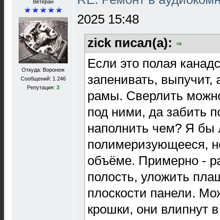
Ветеран
2025 15:48
zick писал(а):
Если это полая канадс
Откуда: Воронеж
запенивать, выпучит, 
Сообщений: 1 246
Репутация:
3
рамы. Сверлить можно
под ними, да забить п
наполнить чем? Я бы 
полимеризующееся, н
объёме. Примерно - р
полость, уложить пла
плоскости панели. Мо
крошки, они влипнут в