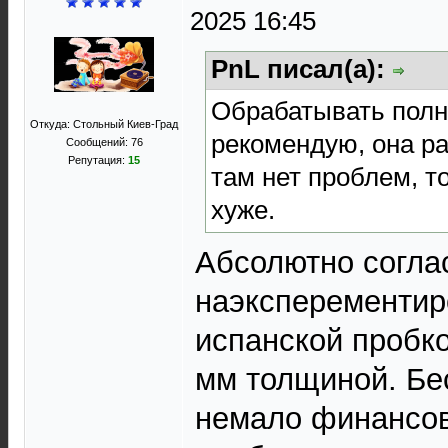
2025 16:45
PnL писал(а):
Обрабатывать полн
Откуда: Стольный Киев-Град
рекомендую, она ра
Сообщений: 76
Репутация:
15
там нет проблем, т
хуже.
Абсолютно соглас
наэксперементир
испанской пробко
мм толщиной. Бе
немало финансов.