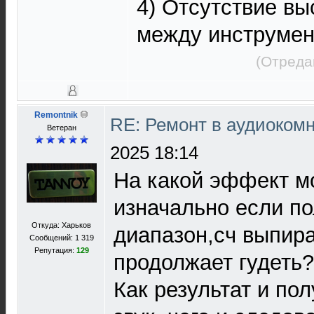
4) Отсутствие в
между инструмен
(Отреда
Remontnik
RE: Ремонт в аудиокомн
Ветеран
2025 18:14
На какой эффект м
изначально если п
Откуда: Харьков
диапазон,сч выпираю
Сообщений: 1 319
Репутация:
129
продолжает гудеть?
Как результат и по