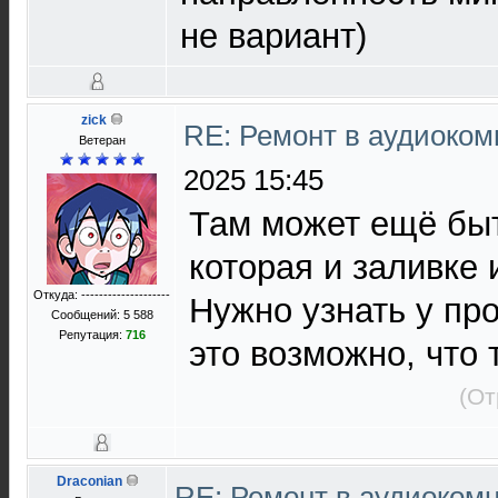
не вариант)
zick
RE: Ремонт в аудиоком
Ветеран
2025 15:45
Там может ещё бы
которая и заливке 
Откуда: --------------------
Нужно узнать у пр
Сообщений: 5 588
Репутация:
716
это возможно, что 
(От
Draconian
RE: Ремонт в аудиокомн