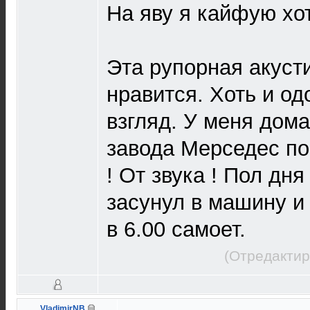
На яву я кайфую хот
Эта рупорная акуст
нравится. Хоть и о
взгляд. У меня дом
завода Мерседес п
! От звука ! Пол дня
засунул в машину и 
в 6.00 самоет.
(Отредактир
VladimirNB