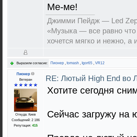
Ме-ме!
Джимми Пейдж — Led Zep
«Музыка — все равно что
хочется мягко и нежно, а 
Пионер
,
tomash
,
Igor65
,
VR12
Выразили согласие:
Пионер
RE: Лютый High End во 
Ветеран
Хотите сегодня сним
Сейчас загружу на 
Откуда: Киев
Сообщений: 2 186
Репутация:
415