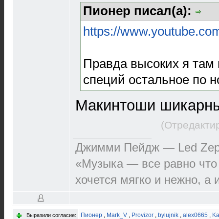
Пионер писал(а):
https://www.youtube.c
Правда высоких я там 
специй остальное по н
Макинтоши шикарн
(Отредакти
Джимми Пейдж — Led Zep
«Музыка — все равно что
хочется мягко и нежно, а 
Пионер
,
Mark_V
,
Provizor
,
bylujnik
,
alex0665
,
Ka
Выразили согласие: