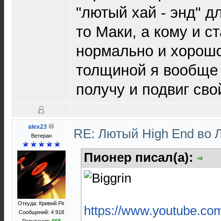
"лютый хай - энд" д
то Маки, а кому и с
нормально и хорошо
толщиной я вообще м
получу и подвиг сво
alex23
RE: Лютый High End во 
Ветеран
Пионер писал(а):
Откуда: Кривий Рiг
https://www.youtube.c
Сообщений: 4 918