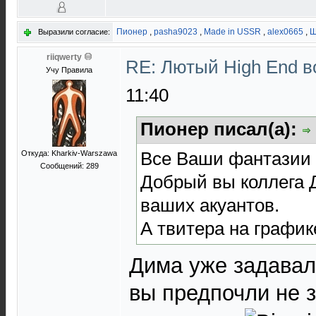
Пионер
,
pasha9023
,
Made in USSR
,
alex0665
,
Ш
Выразили согласие:
riiqwerty
RE: Лютый High End 
Учу Правила
11:40
Пионер писал(а):
Все Ваши фантазии 
Откуда: Kharkiv-Warszawa
Сообщений: 289
Добрый вы коллега 
ваших акуантов.
А твитера на графике
Дима уже задавал
вы предпочли не з