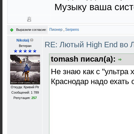
Музыку ваша сис
Пионер
,
Serpens
Выразили согласие:
Nikolaij
RE: Лютый High End во 
Ветеран
tomash писал(а):
Не знаю как с "ультра 
Краснодар надо ехать 
Откуда: Кривий Рiг
Сообщений: 1 789
Репутация:
257