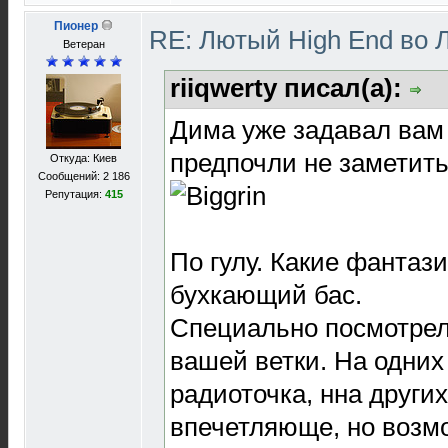
Пионер
RE: Лютый High End во 
Ветеран
riiqwerty писал(а):
Дима уже задавал вам
предпочли не заметить.
Откуда: Киев
Сообщений: 2 186
Репутация:
415
По гулу. Какие фантаз
бухкающий бас.
Специально посмотрел
вашей ветки. На одних
радиоточка, нна други
впечетляюще, но возм