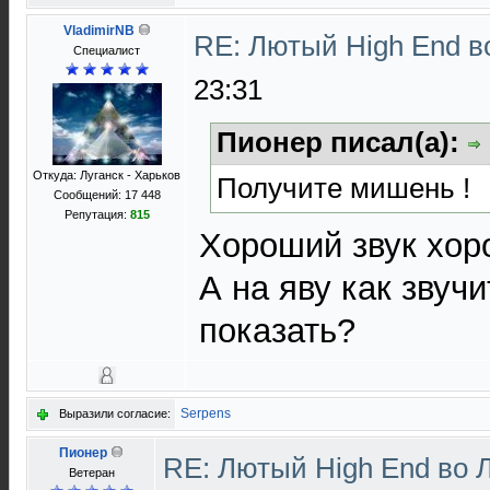
VladimirNB
RE: Лютый High End 
Специалист
23:31
Пионер писал(а):
Откуда: Луганск - Харьков
Получите мишень !
Сообщений: 17 448
Репутация:
815
Хороший звук хор
А на яву как звуч
показать?
Serpens
Выразили согласие:
Пионер
RE: Лютый High End во 
Ветеран