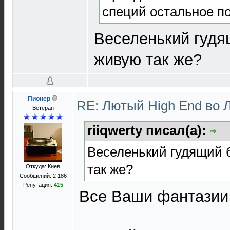
специй остальное по
Веселенький гуд
живую так же?
Пионер
RE: Лютый High End во 
Ветеран
riiqwerty писал(а):
Веселенький гудящий 
так же?
Откуда: Киев
Сообщений: 2 186
Репутация:
415
Все Ваши фантазии 