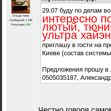
29.07 буду по делам во
интересно п
Откуда: Киев
Сообщений: 2 186
лютый, тюни
Репутация:
415
ультра хайэн
приглашу в гости на п
Киеве (состав системы
Предложения прошу в л
0505035187, Александ
Честно говоря само