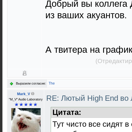
Добрый вы коллега 
из ваших акуантов.
А твитера на график
(Отредактир
The
Выразили согласие:
Mark_V
RE: Лютый High End во
"M_V" Audio Laboratory
Цитата:
Тут чисто все сидят в