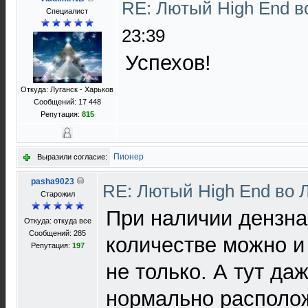
RE: Лютый High End 
Специалист
23:39
Успехов!
Откуда: Луганск - Харьков
Сообщений: 17 448
Репутация:
815
Пионер
Выразили согласие:
pasha9023
RE: Лютый High End во 
Старожил
При наличии дензна
Откуда: откуда все
Сообщений: 285
количестве можно и
Репутация:
197
не только. А тут даж
нормально располож