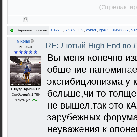
(Отредактир
alex23
,
S.SANCES
,
voitart
,
Igor65
,
alex0665
,
ole
Выразили согласие:
Nikolaij
RE: Лютый High End во 
Ветеран
Вы меня конечно из
общение напоминае
эксгибиционизма,у 
Откуда: Кривий Рiг
больше,чи то толще.
Сообщений: 1 789
Репутация:
257
не вышел,так это к
зарубежных форумах 
неуважения к опонен