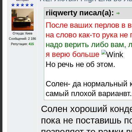
riiqwerty писал(а):
После ваших перлов в в
на слово как-то рука не
Откуда: Киев
Сообщений: 2 186
надо верить либо вам, 
Репутация:
415
я верю больше
Но речь не об этом.
Солен- да нормальный к
самый плохой варианвт.
Солен хороший конд
пока не поставишь п
позволяет те рамки в