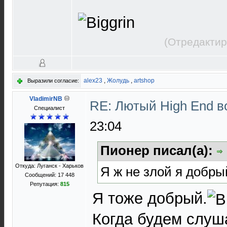
(Отредактир
alex23
,
Жолудь
,
artshop
Выразили согласие:
VladimirNB
RE: Лютый High End 
Специалист
23:04
Пионер писал(а):
Откуда: Луганск - Харьков
Я ж не злой я добры
Сообщений: 17 448
Репутация:
815
Я тоже добрый.
Когда будем слуша