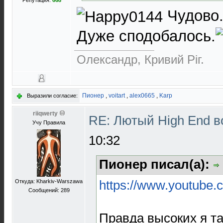
Репутация:
668
Чудово
Дуже сподобалось.
Олександр, Кривий Рiг.
Пионер
,
voitart
,
alex0665
,
Karp
Выразили согласие:
riiqwerty
RE: Лютый High End 
Учу Правила
10:32
Пионер писал(а):
https://www.youtube
Откуда: Kharkiv-Warszawa
Сообщений: 289
Правда высоких я та