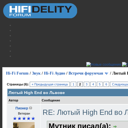
Hi-Fi Forum
/
Звук
/
Hi-Fi Аудио
/
Встречи форумчан
/
Лютый H
Страницы (6):
« Предыдущая страница
1
2
3
4
5
6
Следующая
Лютый High End во Львове
Автор
Сообщение
Пионер
RE: Лютый High End во 
Ветеран
Мутник писал(а):