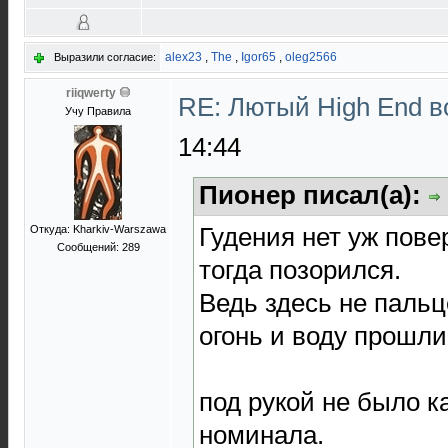
alex23
,
The
,
Igor65
,
oleg2566
Выразили согласие:
riiqwerty
RE: Лютый High End 
Учу Правила
14:44
Пионер писал(а):
Гудения нет уж повер
Откуда: Kharkiv-Warszawa
Сообщений: 289
тогда позорился.
Ведь здесь не пальц
огонь и воду прошли
под рукой не было к
номинала.