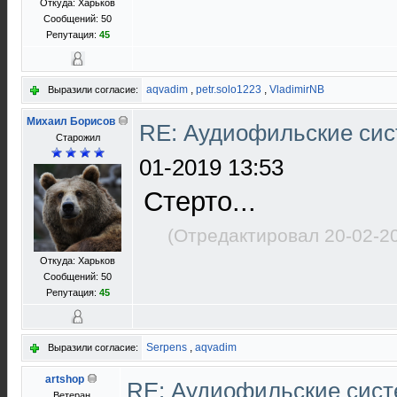
Откуда: Харьков
Сообщений: 50
Репутация:
45
aqvadim
,
petr.solo1223
,
VladimirNB
Выразили согласие:
Михаил Борисов
RE: Аудиофильские сис
Старожил
01-2019 13:53
Стерто...
(Отредактировал 20-02-2
Откуда: Харьков
Сообщений: 50
Репутация:
45
Serpens
,
aqvadim
Выразили согласие:
artshop
RE: Аудиофильские сист
Ветеран