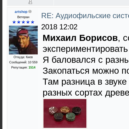
artshop
RE: Аудиофильские сист
Ветеран
2018 12:02
Михаил Борисов
, 
экспериментировать 
Я баловался с разн
Откуда: Киев
Сообщений: 10 559
Репутация:
1514
Закопаться можно по
Там разница в звуке
разных сортах древ