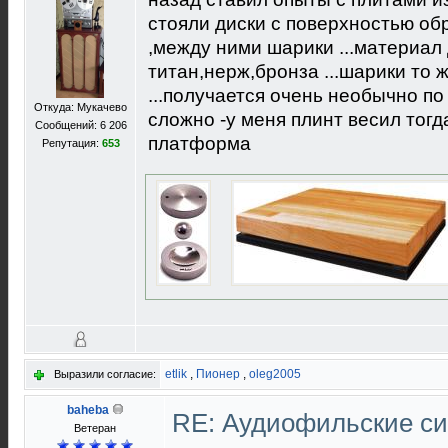
стояли диски с поверхностью о
,между ними шарики ...материал
титан,нерж,бронза ...шарики то 
...получается очень необычно по
Откуда: Мукачево
сложно -у меня плинт весил тогда 
Сообщений: 6 206
платформа
Репутация:
653
etlik
,
Пионер
,
oleg2005
Выразили согласие:
baheba
RE: Аудиофильские с
Ветеран