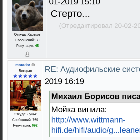
01-2019 15:10
Стерто...
(Отредактировал 20-02-2
Откуда: Харьков
Сообщений: 50
Репутация:
45
matador
RE: Аудиофильские сист
Ветеран
2019 16:19
Михаил Борисов писа
Мойка винила:
Откуда: Луцьк
http://www.wittmann-
Сообщений: 769
Репутация:
692
hifi.de/hifi/audio/g...lean