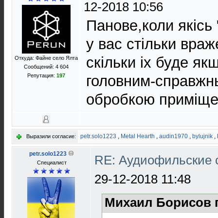
12-2018 10:56
Панове,коли якiсь
у вас стiльки вра
скiльки iх буде як
Откуда: Файне село Ялта
Сообщений: 4 604
Репутация:
197
головним-справжн
обробкою примiще
petr.solo1223
,
Metal Hearth
,
audin1970
,
bylujnik
,
Выразили согласие:
petr.solo1223
RE: Аудиофильские 
Специалист
29-12-2018 11:48
Михаил Борисов 