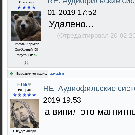
RE: Аудиофильские сис
Старожил
01-2019 17:52
Удалено...
(Отредактировал 20-02-2
Откуда: Харьков
Сообщений: 50
Репутация:
45
aqvadim
Выразили согласие:
Fisha
RE: Аудиофильские сист
Ветеран
2019 19:53
а винил это магнит
Откуда: Дніпро