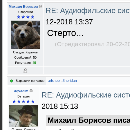
Михаил Борисов
RE: Аудиофильские сис
Старожил
12-2018 13:37
Стерто...
(Отредактировал 20-02-2
Откуда: Харьков
Сообщений: 50
Репутация:
45
artshop
,
Sheridan
Выразили согласие:
aqvadim
RE: Аудиофильские сист
Ветеран
2018 15:13
Михаил Борисов писа
Откуда: Одесса