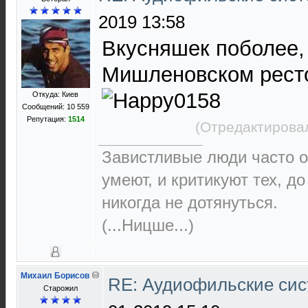
2019 13:58
Вкусняшек поболее,
Мишленовском ресто
Откуда: Киев
Сообщений: 10 559
Репутация:
1514
(Отредактировал
Завистливые люди часто о
умеют, и критикуют тех, д
никогда не дотянуться.
(...Ницше...)
Михаил Борисов
RE: Аудиофильские сис
Старожил