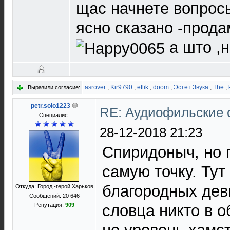
щас начнете вопросы
ясно сказано -прода
а што ,
asrover
,
Kir9790
,
etlik
,
doom
,
Эстет Звука
,
The
,
Выразили согласие:
petr.solo1223
RE: Аудиофильские 
Специалист
28-12-2018 21:23
Спиридоныч, но п
самую точку. Тут
благородных деви
Откуда: Город -герой Харьков
Сообщений: 20 646
Репутация:
909
словца никто в о