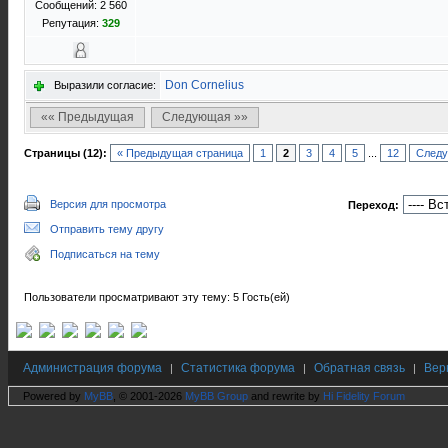
Сообщений: 2 560
Репутация:
329
Don Cornelius
Выразили согласие:
«« Предыдущая
Следующая »»
Страницы (12):
« Предыдущая страница
1
2
3
4
5
...
12
Следу
Версия для просмотра
Переход:
Отправить тему другу
Подписаться на тему
Пользователи просматривают эту тему: 5 Гость(ей)
Администрация форума
Статистика форума
Обратная связь
Вер
|
|
|
Powered by
MyBB
, © 2001-2026
MyBB Group
and rewrite by
Hi Fidelity Forum