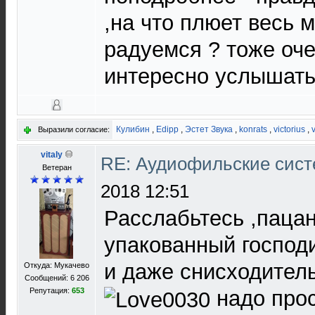
,на что плюет весь 
радуемся ? тоже оч
интересно услышать
Кулибин
,
Edipp
,
Эстет Звука
,
konrats
,
victorius
,
Выразили согласие:
vitaly
RE: Аудиофильские сист
Ветеран
2018 12:51
Расслабьтесь ,пацан
упакованный господ
и даже снисходител
Откуда: Мукачево
Сообщений: 6 206
Репутация:
653
надо прос