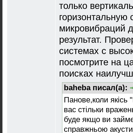
только вертикаль
горизонтальную 
микровибраций д
результат. Прове
системах с высо
посмотрите на ц
поисках наилучш
baheba писал(а):
Панове,коли якiсь 
вас стiльки вражень
буде якщо ви займ
справжньою акуст