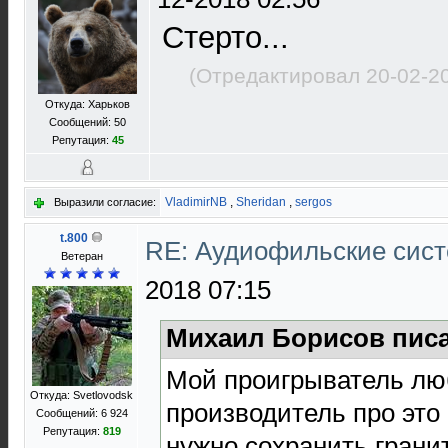
Стерто...
(Отредактировал 20-02-2
Откуда: Харьков
Сообщений: 50
Репутация:
45
VladimirNB
,
Sheridan
,
sergos
Выразили согласие:
t.800
RE: Аудиофильские сис
Ветеран
2018 07:15
Михаил Борисов писа
Мой проигрыватель люб
Откуда: Svetlovodsk
производитель про это 
Сообщений: 6 924
Репутация:
819
нужно сохранить гранит