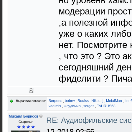
но уровень хамс
модерации прос
,а полезной инф
уже о каких либо
нет. Посмотрите 
, что это ? Это а
сегодняшний день
фиделити ? Пича
Serpens
,
bobrw
,
Roulss
,
Nikolaij
,
MetalMan
,
linn
Выразили согласие:
vadimls
,
Флудимир
,
sergos
,
TAURUS68
Михаил Борисов
RE: Аудиофильские сис
Старожил
12-2018 02:56