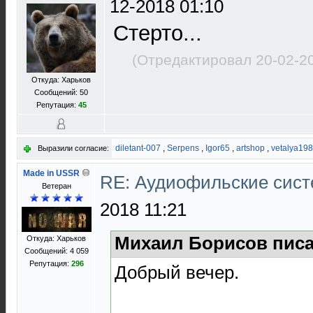
12-2018 01:10
Стерто...
(Отредактировал 20-02-2
Откуда: Харьков
Сообщений: 50
Репутация:
45
diletant-007
,
Serpens
,
Igor65
,
artshop
,
vetalya19
Выразили согласие:
Made in USSR
RE: Аудиофильские сист
Ветеран
2018 11:21
Михаил Борисов писа
Откуда: Харьков
Сообщений: 4 059
Репутация:
296
Добрый вечер.