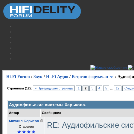
Hi-Fi Forum
/
Звук
/
Hi-Fi Аудио
/
Встречи форумчан
/
Аудиофи
Страницы (12):
« Предыдущая страница
1
2
3
4
5
...
12
Следу
Аудиофильские системы Харькова.
Автор
Сообщение
Михаил Борисов
RE: Аудиофильские сис
Старожил