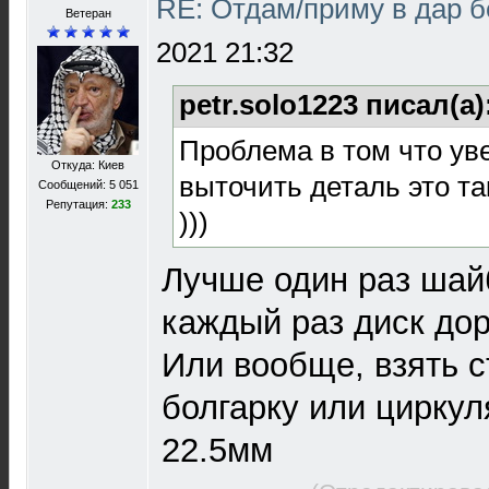
RE: Отдам/приму в дар 
Ветеран
2021 21:32
petr.solo1223 писал(а)
Проблема в том что ув
Откуда: Киев
выточить деталь это та
Сообщений: 5 051
Репутация:
233
)))
Лучше один раз шай
каждый раз диск до
Или вообще, взять 
болгарку или циркул
22.5мм