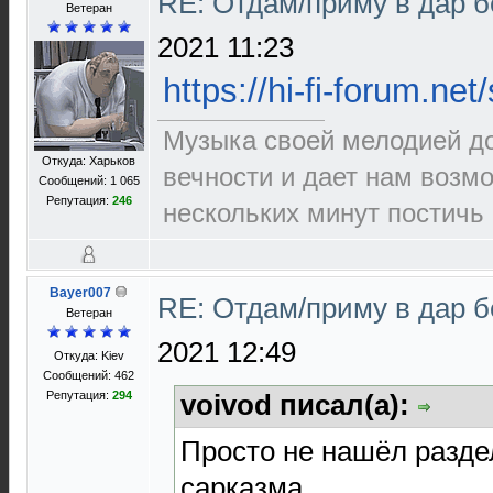
RE: Отдам/приму в дар 
Ветеран
2021 11:23
https://hi-fi-forum.ne
Музыка своей мелодией до
Откуда: Харьков
вечности и дает нам возм
Сообщений: 1 065
Репутация:
246
нескольких минут постичь 
Bayer007
RE: Отдам/приму в дар 
Ветеран
2021 12:49
Откуда: Kiev
Сообщений: 462
Репутация:
294
voivod писал(а):
Просто не нашёл разде
сарказма.