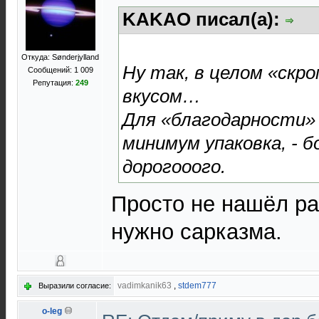
KAKAO писал(а):
Откуда: Sønderjylland
Ну так, в целом «скро
Сообщений: 1 009
Репутация:
249
вкусом…
Для «благодарности»
минимум упаковка, - 
дорогооого.
Просто не нашёл ра
нужно сарказма.
vadimkanik63
,
stdem777
Выразили согласие:
o-leg