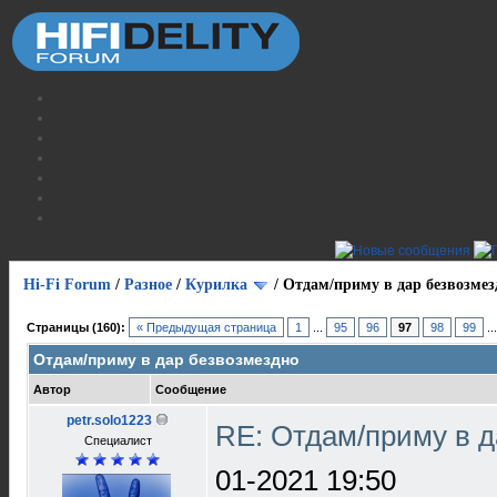
Hi-Fi Forum
/
Разное
/
Курилка
/
Отдам/приму в дар безвозмез
Страницы (160):
« Предыдущая страница
1
...
95
96
97
98
99
..
Отдам/приму в дар безвозмездно
Автор
Сообщение
petr.solo1223
RE: Отдам/приму в 
Специалист
01-2021 19:50