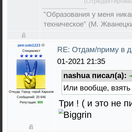
(Отредактирова
"Образования у меня никак
техническое" (М. Жванецк
petr.solo1223
RE: Отдам/приму в 
Специалист
01-2021 21:35
nashua писал(а):
Или вообще, взять
Откуда: Город -герой Харьков
Сообщений: 20 646
Три ! ( и это не
Репутация:
909