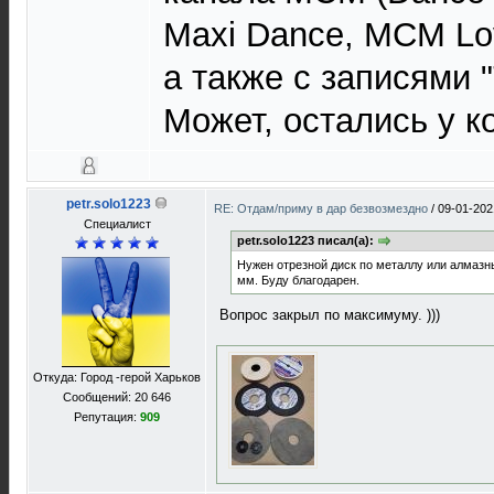
Maxi Dance, MCM Love
а также с записями 
Может, остались у к
petr.solo1223
RE: Отдам/приму в дар безвозмездно
/
09-01-202
Специалист
petr.solo1223 писал(а):
Нужен отрезной диск по металлу или алмазн
мм. Буду благодарен.
Вопрос закрыл по максимуму. )))
Откуда: Город -герой Харьков
Сообщений: 20 646
Репутация:
909