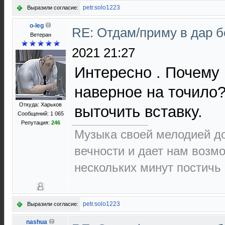
petr.solo1223
Выразили согласие:
o-leg
RE: Отдам/приму в дар 
Ветеран
2021 21:27
Интересно . Почему 
наверное на точило
Откуда: Харьков
выточить вставку.
Сообщений: 1 065
Репутация:
246
Музыка своей мелодией до
вечности и дает нам возм
нескольких минут постичь 
petr.solo1223
Выразили согласие:
nashua