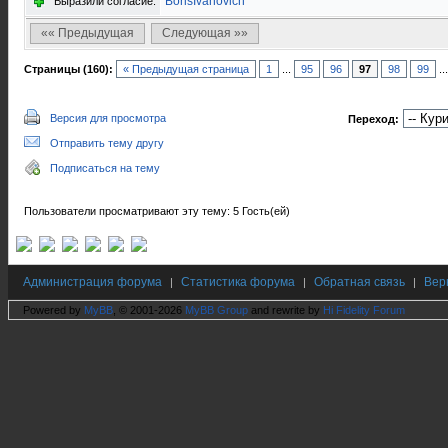
BorisIvanovich
Выразили согласие:
«« Предыдущая
Следующая »»
Страницы (160):
« Предыдущая страница
1
...
95
96
97
98
99
..
Версия для просмотра
Переход:
Отправить тему другу
Подписаться на тему
Пользователи просматривают эту тему: 5 Гость(ей)
Администрация форума
Статистика форума
Обратная связь
Вер
|
|
|
Powered by
MyBB
, © 2001-2026
MyBB Group
and rewrite by
Hi Fidelity Forum