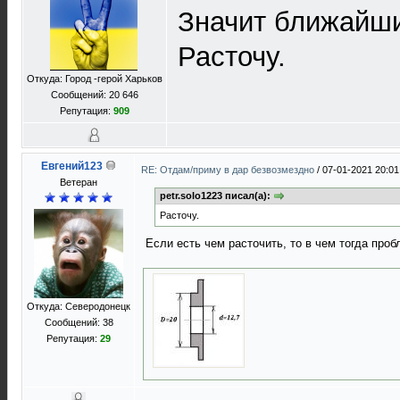
Значит ближайш
Расточу.
Откуда: Город -герой Харьков
Сообщений: 20 646
Репутация:
909
Евгений123
RE: Отдам/приму в дар безвозмездно
/
07-01-2021 20:01
Ветеран
petr.solo1223 писал(а):
Расточу.
Если есть чем расточить, то в чем тогда про
Откуда: Северодонецк
Сообщений: 38
Репутация:
29