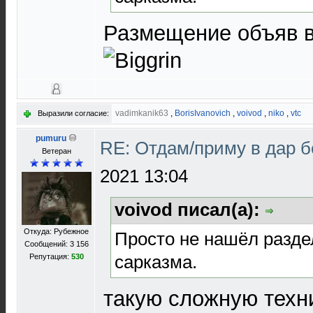
Размещение объяв 
vadimkanik63
,
BorisIvanovich
,
voivod
,
niko
,
vtc
Выразили согласие:
pumuru
RE: Отдам/приму в дар 
Ветеран
2021 13:04
voivod писал(а):
Откуда: Рубежное
Просто не нашёл разде
Сообщений: 3 156
сарказма.
Репутация:
530
такую сложную техни