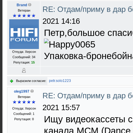
Brand
RE: Отдам/приму в дар 
Ветеран
2021 14:16
Петр,большое спаси
Откуда: Херсон
Упаковка-бронебойн
Сообщений: 34
Репутация:
15
petr.solo1223
Выразили согласие:
oleg1997
RE: Отдам/приму в дар 
Ветеран
2021 15:57
Откуда: Херсон
Сообщений: 1
Ищу видеокассеты с
Репутация:
0
канала МСМ (Dance C