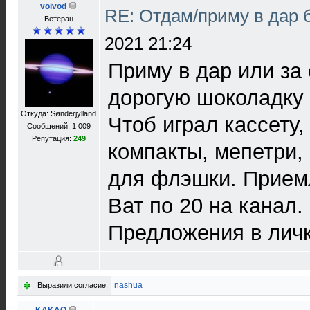
voivod
RE: Отдам/приму в дар 
Ветеран
2021 21:24
Приму в дар или за
дорогую шоколадку
Откуда: Sønderjylland
Чтоб играл кассету,
Сообщений: 1 009
Репутация:
249
компакты, мепетри,
для флэшки. Прием
Ват по 20 на канал.
Предложения в личк
nashua
Выразили согласие: