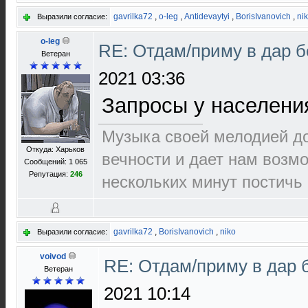
gavrilka72
,
o-leg
,
Antidevaytyi
,
BorisIvanovich
,
ni
Выразили согласие:
o-leg
RE: Отдам/приму в дар 
Ветеран
2021 03:36
Запросы у населения
Музыка своей мелодией до
Откуда: Харьков
вечности и дает нам возм
Сообщений: 1 065
Репутация:
246
нескольких минут постичь 
gavrilka72
,
BorisIvanovich
,
niko
Выразили согласие:
voivod
RE: Отдам/приму в дар 
Ветеран
2021 10:14