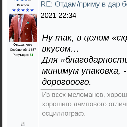
KAKAO
RE: Отдам/приму в дар 
Ветеран
2021 22:34
Ну так, в целом «ск
Откуда: Киев
вкусом…
Сообщений: 1 657
Репутация:
51
Для «благодарност
минимум упаковка, 
дорогооого.
Из всех меломанов, хорош
хорошего лампового отлич
осциллограф.