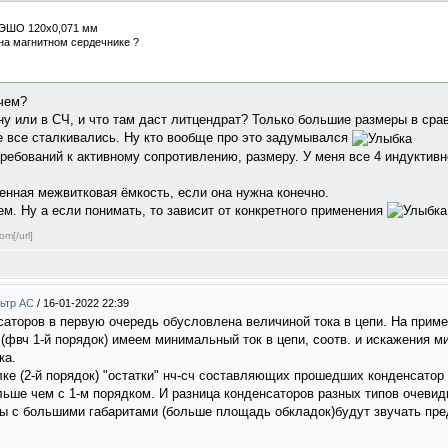
ЛЭШО 120x0,071 мм
на магнитном сердечнике ?
чем?
 ну или в СЧ, и что там даст литцендрат? Только большие размеры в ср
е все сталкивались. Ну кто вообще про это задумывался
требований к активному сопротивлению, размеру. У меня все 4 индуктив
енная межвитковая ёмкость, если она нужна конечно.
ем. Ну а если понимать, то зависит от конкретного применения
om[/url]
льтр АС
/
16-01-2022 22:39
аторов в первую очередь обусловлена величиной тока в цепи. На прим
фвч 1-й порядок) имеем минимальный ток в цепи, соотв. и искажения 
ка.
е (2-й порядок) "остатки" нч-сч составляющих прошедших конденсатор 
ольше чем с 1-м порядком. И разница конденсаторов разных типов очев
ы с большими габаритами (больше площадь обкладок)будут звучать пре