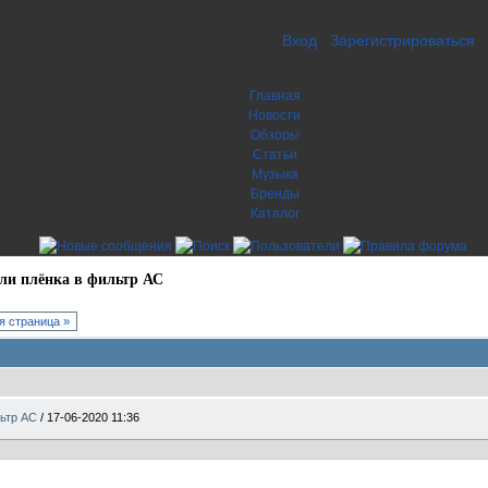
Вход
Зарегистрироваться
Главная
Новости
Обзоры
Статьи
Музыка
Бренды
Каталог
ли плёнка в фильтр АС
 страница »
льтр АС
/
17-06-2020 11:36