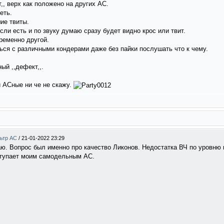
,, верх как положено на других АС.
еть.
ие твиты.
сли есть и по звуку думаю сразу будет видно крос или твит.
ременно другой.
ься с различными кондерами даже без пайки послушать что к чему.
ый ,,дефект,,.
и АСные ни че не скажу.
льтр АС
/
21-01-2022 23:29
аю. Вопрос был именно про качество Ликонов. Недостатка ВЧ по уровню 
ступает моим самодельным АС.