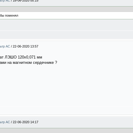
льтр АС
/
18-06-2020 00:15
я бы поменял
льтр АС
/
22-06-2020 13:57
рат ЛЭШО 120x0,071 мм
ами на магнитном сердечнике ?
льтр АС
/
22-06-2020 14:17