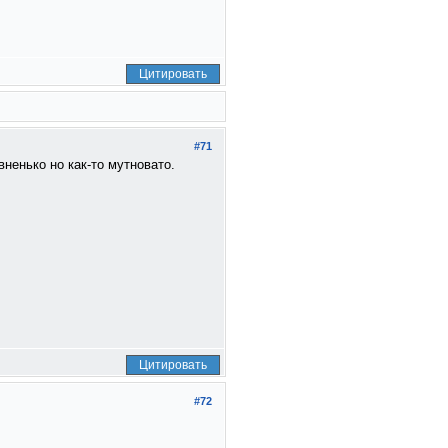
Цитировать
#71
ненько но как-то мутновато.
Цитировать
#72