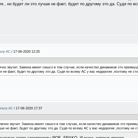
е , но будет ли это лучше не факт, будет по другому это да. Судя по в
льтр АС
/
17-06-2020 12:25
ично звучит. Замена имеет смысл в том случае, если качество динамиков это преимущ
 не факт, будет по другому это да. Судя по всему АС у вас недорогие ,поэтому не сто
ильтр АС
/
17-06-2020 17:37
лично звучит. Замена имеет смысл в том случае, если качество динамиков это преиму
ше не факт, будет по другому это да. Судя по всему АС у вас недорогие ,поэтому не ст
зачастую стоят электролиты ROE, FRAKO. И очень хорошо играют.