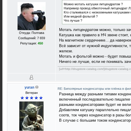
Можно мотать катушки литцендратом ?
Например провод обмоточный литцендрат 
Кто сталкивался с низкоомными катушками 
Или медной фольгой ?
Что лучше ?
Мотать литцендратом можно, только за
Откуда: Полтава
Катушка как правило в НЧ звене стоит,
Сообщений: 7 659
На магнитном сердечнике... да наверно
Репутация:
450
Всё зависит от нужной индуктивности, 
железе.
Мотать и фольгой можно - будет повыш
Ничего не лучше, если не понимать зач
[url=http://drugstore-catalog.com/]drugstore-catalog.c
yuran
RE: Биполярные конденсаторы или плёнка в фи
Ветеран
Разница между разными типами конденс
включенный последовательно пищалке (
разными конденсаторами будет не вели
Добавляем катушку параллельно пищалк
соотв, ток через конденсатор в разы б
В случае с большим током конденсатор