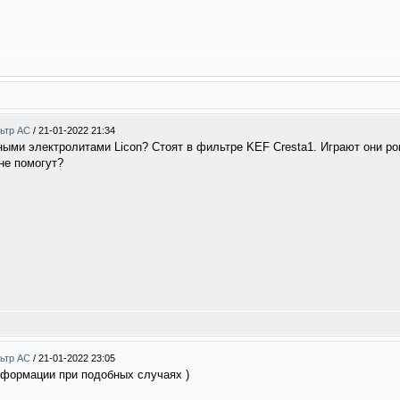
льтр АС
/
21-01-2022 21:34
ными электролитами Licon? Стоят в фильтре KEF Cresta1. Играют они ров
не помогут?
льтр АС
/
21-01-2022 23:05
нформации при подобных случаях )