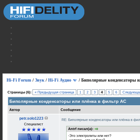
Hi-Fi Forum
/
Звук
/
Hi-Fi Аудио
/
Биполярные конденсаторы и
Страницы (6):
« Предыдущая страница
1
2
3
4
5
6
Следующая
Биполярные конденсаторы или плёнка в фильтр АС
Автор
Сообщение
petr.solo1223
RE: Биполярные конденсаторы или плёнка в фи
Специалист
Antrf писал(а):
-Это электролиты или нет?