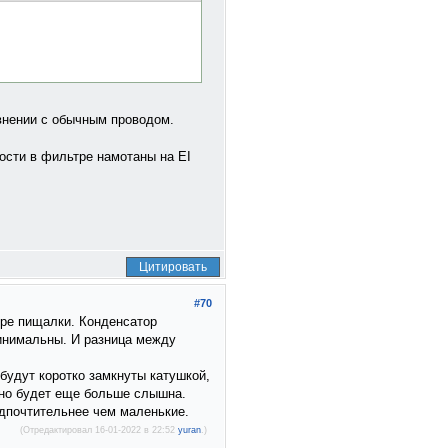
авнении с обычным проводом.
ности в фильтре намотаны на EI
Цитировать
#70
ере пищалки. Конденсатор
минимальны. И разница между
будут коротко замкнуты катушкой,
идно будет еще больше слышна.
дпочтительнее чем маленькие.
(Отредактировал 16-01-2022 в 22:52
yuran
.)