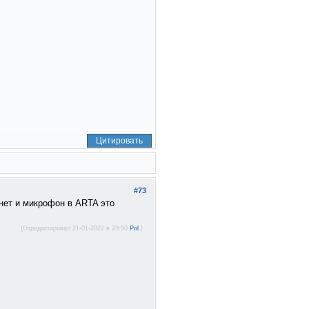
Цитировать
#73
нет и микрофон в ARTA это
(Отредактировал 21-01-2022 в 23:50
Pol
.)