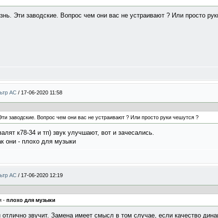
знь. Эти заводские. Вопрос чем они вас не устраивают ? Или просто рук
льтр АС
/
17-06-2020 11:58
Эти заводские. Вопрос чем они вас не устраивают ? Или просто руки чешутся ?
валят к78-34 и тп) звук улучшают, вот и зачесались.
ак они - плохо для музыки
льтр АС
/
17-06-2020 12:19
и -
плохо для музыки
 отлично звучит. Замена имеет смысл в том случае, если качество дин