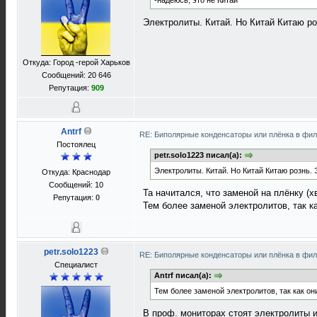
-надеюсь, это не Китай
Электролиты. Китай. Но Китай Китаю ро
Откуда: Город -герой Харьков
Сообщений: 20 646
Репутация:
909
Antrf
RE: Биполярные конденсаторы или плёнка в фи
Постоялец
petr.solo1223 писал(а):
Электролиты. Китай. Но Китай Китаю рознь. 
Откуда: Краснодар
Сообщений: 10
Та начитался, что заменой на плёнку (х
Репутация:
0
Тем более заменой электролитов, так к
petr.solo1223
RE: Биполярные конденсаторы или плёнка в фи
Специалист
Antrf писал(а):
Тем более заменой электролитов, так как он
В проф. мониторах стоят электролиты и