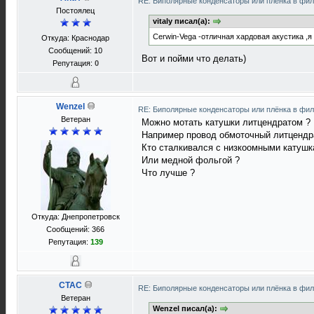
RE: Биполярные конденсаторы или плёнка в фи
Постоялец
vitaly писал(а):
Cerwin-Vega -отличная хардовая акустика ,
Откуда: Краснодар
Сообщений: 10
Вот и пойми что делать)
Репутация:
0
Wenzel
RE: Биполярные конденсаторы или плёнка в фи
Ветеран
Можно мотать катушки литцендратом ?
Например провод обмоточный литценд
Кто сталкивался с низкоомными катушк
Или медной фольгой ?
Что лучше ?
Откуда: Днепропетровск
Сообщений: 366
Репутация:
139
CTAC
RE: Биполярные конденсаторы или плёнка в фи
Ветеран
Wenzel писал(а):