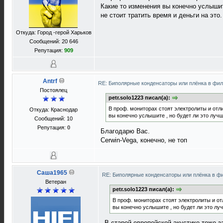
Какие то изменения вы конечно услышит
не стоит тратить время и деньги на это.
Откуда: Город -герой Харьков
Сообщений: 20 646
Репутация:
909
Antrf
RE: Биполярные конденсаторы или плёнка в фи
Постоялец
petr.solo1223 писал(а):
В проф. мониторах стоят электролиты и отл
Откуда: Краснодар
вы конечно услышите , но будет ли это лучше
Сообщений: 10
Репутация:
0
Благодарю Вас.
Cerwin-Vega, конечно, не топ
Саша1965
RE: Биполярные конденсаторы или плёнка в ф
Ветеран
petr.solo1223 писал(а):
В проф. мониторах стоят электролиты и от
вы конечно услышите , но будет ли это луч
В старой европейской акустике тоже 