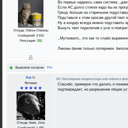
Во первых надеюсь сама система ,,дает
Если АС долго стояли надо бы их прогр
Грешу больше на старенькие подуставш
Подставьте к этим кросам другой твит е
Ну а кондер всегда можно подставить в
Вынуть твит подключив к усю и поиграт
Откуда: Odesa-Chisinau
Сообщений: 3 910
,,Мутновато,, это как то слабо выраженн
Репутация:
332
Ликоны бачив только полярники. бипол
Pol
Выразили согласие:
Pol
RE: Биполярные конденсаторы или плёнка в фи
Ветеран
Спасибо, примерно что делать я поним
подтверждает, но разрешение общее у
Откуда: Киев, Jena
Сообщений: 1 455