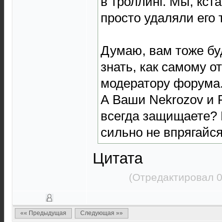
в троллинг. Мы, кста
просто удаляли его 
Думаю, вам тоже бу
знать, как самому о
модератору форума
А Ваши Nekrozov и P
всегда защищаете? 
сильно не впрягайся
Цитата
(Отредактировал 0
«« Предыдущая
Следующая »»