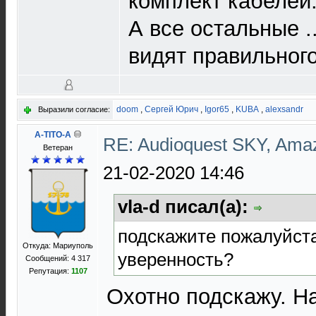
комплект кабелей
А все остальные ..
видят правильного
doom
,
Сергей Юрич
,
Igor65
,
KUBA
,
alexsandr
Выразили согласие:
A-TITO-A
RE: Audioquest SKY, Ama
Ветеран
21-02-2020 14:46
vla-d писал(а):
подскажите пожалуйста,
Откуда: Мариуполь
уверенность?
Сообщений: 4 317
Репутация:
1107
Охотно подскажу. На