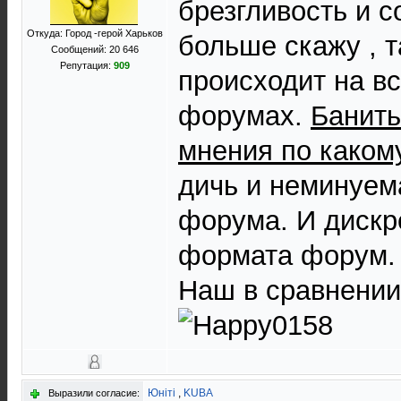
брезгливость и 
Откуда: Город -герой Харьков
больше скажу , т
Сообщений: 20 646
Репутация:
909
происходит на в
форумах.
Банить
мнения по каком
дичь и неминуем
форума. И дискр
формата форум.
Наш в сравнении 
Юнiтi
,
KUBA
Выразили согласие: