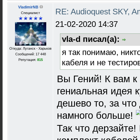
VladimirNB
RE: Audioquest SKY, 
Специалист
21-02-2020 14:37
vla-d писал(а):
Откуда: Луганск - Харьков
я так понимаю, никто
Сообщений: 17 448
кабеля и не тестиров
Репутация:
815
Вы Гений! К вам 
гениальная идея 
дешево то, за что
намного больше!
Так что дерзайте!