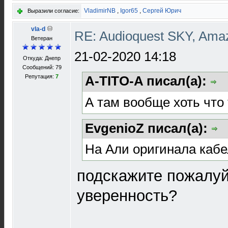
VladimirNB
,
Igor65
,
Сергей Юрич
Выразили согласие:
vla-d
RE: Audioquest SKY, Ama
Ветеран
21-02-2020 14:18
Откуда: Днепр
Сообщений: 79
Репутация:
7
A-TITO-A писал(а):
А там вообще хоть что 
EvgenioZ писал(а):
На Али оригинала кабе
подскажите пожалуйс
уверенность?