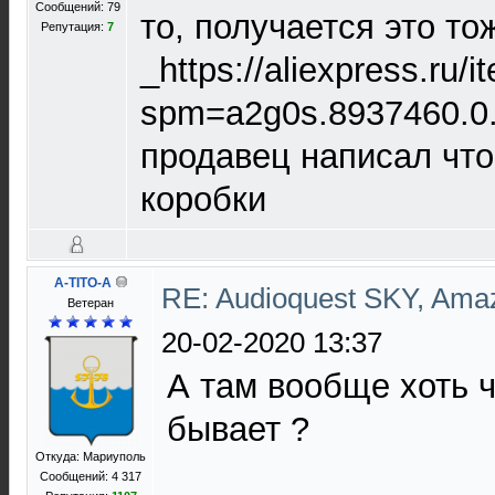
Сообщений: 79
то, получается это т
Репутация:
7
_https://aliexpress.ru
spm=a2g0s.8937460.0
продавец написал что
коробки
A-TITO-A
RE: Audioquest SKY, Ama
Ветеран
20-02-2020 13:37
А там вообще хоть ч
бывает ?
Откуда: Мариуполь
Сообщений: 4 317