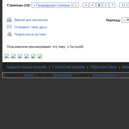
Страницы (13):
« Предыдущая страница
1
...
3
4
5
6
7
...
13
Версия для просмотра
Переход:
Отправить тему другу
Подписаться на тему
Пользователи просматривают эту тему: 1 Гость(ей)
Администрация форума
Статистика форума
Обратная связь
Вер
|
|
|
Powered by
MyBB
, © 2001-2026
MyBB Group
and rewrite by
Hi Fidelity Forum