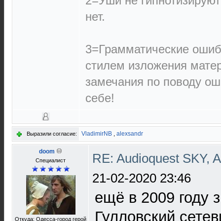
2=Уши не гипнотизируют
нет.
3=Грамматические ошиб
стилем изложения матер
замечания по поводу ош
себе!
VladimirNB
,
alexsandr
Выразили согласие:
doom
RE: Audioquest SKY, 
Специалист
21-02-2020 23:46
ещё в 2009 году 
Гулловский сетев
Откуда: Одесса-город герой