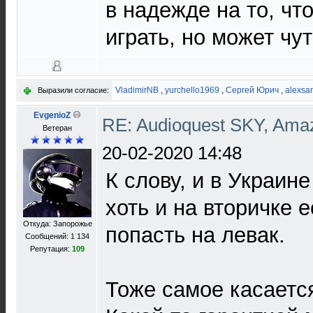
в надежде на то, чт
играть, но может чут
VladimirNB
,
yurchello1969
,
Сергей Юрич
,
alexsa
Выразили согласие:
EvgenioZ
RE: Audioquest SKY, Ama
Ветеран
20-02-2020 14:48
К слову, и в Украине
хоть и на вторичке 
Откуда: Запорожье
попасть на левак.
Сообщений: 1 134
Репутация:
109
Тоже самое касаетс