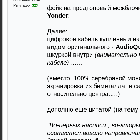
Репутация:
323
фейк на предтоповый межблоч
Yonder
:
Далее:
цифровой кабель купленный на 
видом оригинального -
AudioQu
шкуркой внутри
(внимательно 
кабеле)
......
(вместо, 100% серебряной мон
экранировка из биметалла, и 
относительно центра.....)
дополню еще цитатой (на тему ч
"Во-первых надписи , во-втор
соответствовало направлению