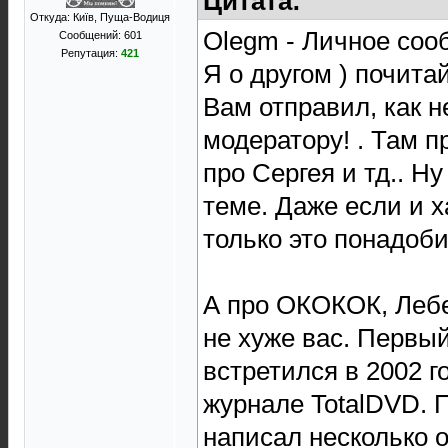
Цитата:
Откуда: Київ, Пуща-Водиця
Olegm - Личное сооб
Сообщений: 601
Репутация:
421
Я о другом ) почита
Вам отправил, как 
модератору! . Там 
про Сергея и тд.. Ну
теме. Даже если и х
только это понадоби
А про ОКОКОК, Лебе
не хуже вас. Первы
встретился в 2002 го
журнале TotalDVD. П
написал несколько о