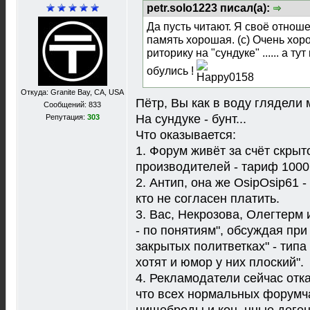
petr.solo1223 писал(а):
Да пусть читают. Я своё отнош
память хорошая. (с) Очень хо
риторику на "сундуке" ...... а т
обулись !
Откуда: Granite Bay, CA, USA
Пётр, Вы как в воду глядели 
Сообщений: 833
На сундуке - бунт...
Репутация:
303
Что оказывается:
1. Форум живёт за счёт скры
производителей - тариф 1000 
2. Антип, она же OsipOsip61 -
кто не согласен платить.
3. Вас, Некрозова, Олегтерм 
- по понятиям", обсуждая при
закрытых политветках" - типа 
хотят и юмор у них плоский".
4. Рекламодатели сейчас отк
что всех нормальных форумча
нищеброды и кон..нные деген