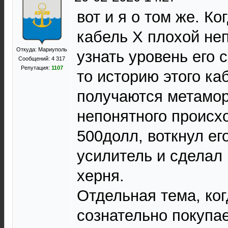
вот и я о том же. Ко
кабель Х плохой не
Откуда: Мариуполь
узнать уровень его 
Сообщений: 4 317
Репутация:
1107
то историю этого ка
получаются метамо
непонятного происх
500долл, воткнул ег
усилитель и сделал 
херня.
Отдельная тема, ког
сознательно покупа