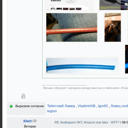
Музыка образует середину между мыслью и явлением. (Генр
Тибетский Ламер
,
VladimirNB
,
Igor65
,
Ловец сно
Выразили согласие:
legion
Юнiтi
RE: Audioquest SKY, Amazon или fake - WTF?
/
08-
Ветеран