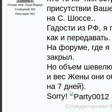
Откуда: Київ, Пуща-Водиця
присутствии Ваше
Сообщений: 601
Репутация:
421
на С. Шоссе..
Гадости из РФ, я 
как и передавать.
На форуме, где я
закрыл.
Но объем шевелю
и вес Жены они о
на 7 дней).
Sorry!
(Отредактировал 0