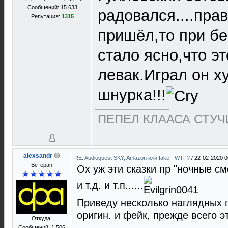
Сообщений: 15 633
радовался....прав
Репутация:
1315
пришёл,то при бе
стало ясно,что э
левак.Играл он х
шнурка!!!
ПЕПЕЛ КЛААСА СТУЧИ
alexsandr
RE: Audioquest SKY, Amazon или fake - WTF?
/
22-02-2020 0
Ветеран
Ох уж эти сказки пр "ночные сме
и т.д. и т.п......
Приведу несколько наглядных п
оригин. и фейк, прежде всего 
Откуда:
Сообщений: 1 506