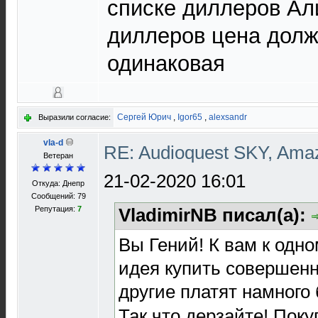
списке диллеров Али
диллеров цена долж
одинаковая
Сергей Юрич
,
Igor65
,
alexsandr
Выразили согласие:
vla-d
RE: Audioquest SKY, Ama
Ветеран
21-02-2020 16:01
Откуда: Днепр
Сообщений: 79
Репутация:
7
VladimirNB писал(а):
Вы Гений! К вам к одн
идея купить совершенн
другие платят намного
Так что дерзайте! Поку