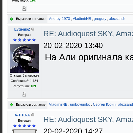
Репутация:
1107
Andrey-1973
,
VladimirNB
,
gregory
,
alexsandr
Выразили согласие:
EvgenioZ
RE: Audioquest SKY, Ama
Ветеран
20-02-2020 13:40
На Али оригинала к
Откуда: Запорожье
Сообщений: 1 134
Репутация:
109
VladimirNB
,
umboyumbo
,
Сергей Юрич
,
alexsand
Выразили согласие:
A-TITO-A
RE: Audioquest SKY, Ama
Ветеран
20-02-2020 14:27