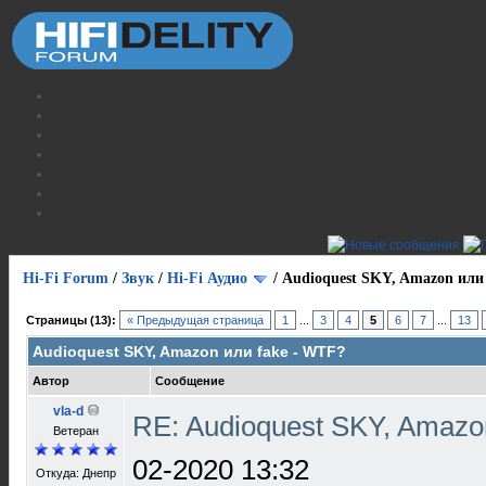
Hi-Fi Forum
/
Звук
/
Hi-Fi Аудио
/
Audioquest SKY, Amazon или
Страницы (13):
« Предыдущая страница
1
...
3
4
5
6
7
...
13
Audioquest SKY, Amazon или fake - WTF?
Автор
Сообщение
vla-d
RE: Audioquest SKY, Amazo
Ветеран
02-2020 13:32
Откуда: Днепр