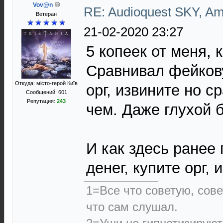
Vov@n
RE: Audioquest SKY, A
Ветеран
21-02-2020 23:27
5 копеек от меня, к
Сравнивал фейкову
Откуда: місто-герой Київ
орг, извините но с
Сообщений: 601
Репутация:
243
чем. Даже глухой 
И как здесь ранее
денег, купите орг, 
1=Все что советую, сове
что сам слушал.