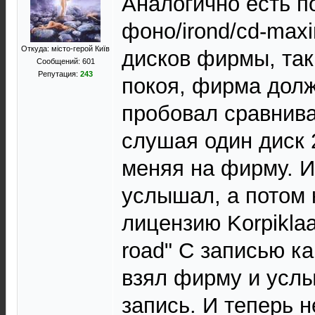
Аналогично есть п
фоно/irond/cd-max
Откуда: місто-герой Київ
дисков фирмы, так
Сообщений: 601
Репутация:
243
покоя, фирма долж
пробовал сравнива
слушая один диск 
меняя на фирму. И
услышал, а потом 
лицензию Korpiklaan
road" С записью ка
взял фирму и усл
запись. И теперь н