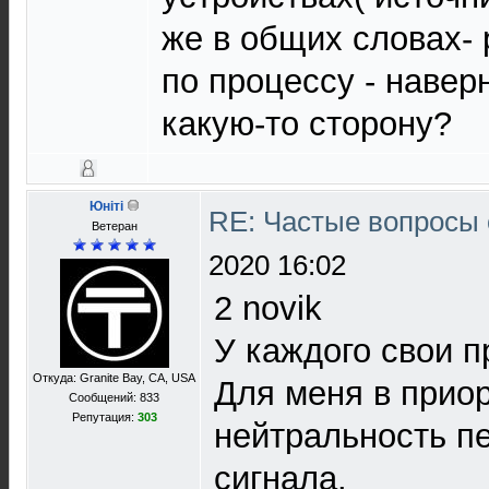
же в общих словах- 
по процессу - навер
какую-то сторону?
Юнiтi
RE: Частые вопросы 
Ветеран
2020 16:02
2 novik
У каждого свои п
Откуда: Granite Bay, CA, USA
Для меня в прио
Сообщений: 833
Репутация:
303
нейтральность п
сигнала.