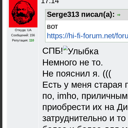
17:14
Serge313 писал(а):
вот
Откуда: UA
https://hi-fi-forum.net/f
Сообщений: 156
Репутация:
110
СПБ!
Немного не то.
Не пояснил я. (((
Есть у меня старая 
по, imho, приличны
приобрести их на Ди
затруднительно и то