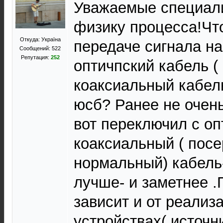
Уважаемые специали
физику процесса!Чт
Откуда: Україна
передаче сигнала на
Сообщений: 522
Репутация:
252
оптичпский кабель (
коаксиальный кабель
юсб? Ранее не очен
вот переключил с оп
коаксиальный ( пос
нормальный) кабель
лучше- и заметнее 
зависит и от реализ
устройствах( источн