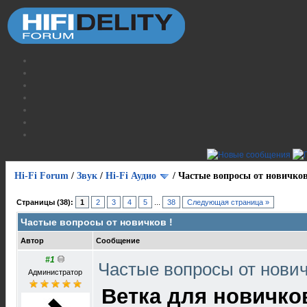
Hi-Fi Forum
/
Звук
/
Hi-Fi Аудио
/
Частые вопросы от новичков
Страницы (38):
1
2
3
4
5
...
38
Следующая страница »
Частые вопросы от новичков !
Автор
Сообщение
#1
Частые вопросы от нович
Администратор
Ветка для новичко