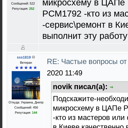
микросхему в ЦАПе
Сообщений: 522
Репутация:
252
PCM1792 -кто из ма
-сервис\ремонт в Ки
выполнит эту работу
sss1819
RE: Частые вопросы от
Ветеран
2020 11:49
novik писал(а):
Подскажите-необход
Откуда: Украина, Днепр
микросхему в ЦАПе 
Сообщений: 456
Репутация:
144
-кто из мастеров или
в Киеве качественно 