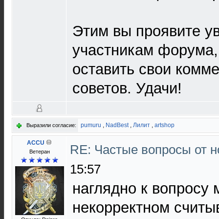
Этим вы проявите у
участникам форума
оставить свои комме
советов. Удачи!
pumuru
,
NadBest
,
Лилит
,
artshop
Выразили согласие:
ACCU
RE: Частые вопросы от н
Ветеран
15:57
наглядно к вопросу 
некорректном считы