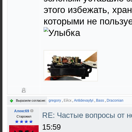
этого избежать, хра
которыми не пользуе
gregory
,
Ейск
,
Antidevaytyi
,
Bass
,
Draconian
Выразили согласие:
Алекс69
RE: Частые вопросы от н
Старожил
15:59