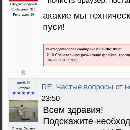
почисть браузер, поста
Откуда: Бердичев
Сообщений: 316
акакие мы техническ
Репутация:
29
пуси!
#1
отредактировал сообщение 29-06-2020 00:03:
2.10 Сознательное разжигание флейма, тролл
штрафных очков)
novik
RE: Частые вопросы от н
Ветеран
23:50
Всем здравия!
Подскажите-необхо
Откуда: Україна