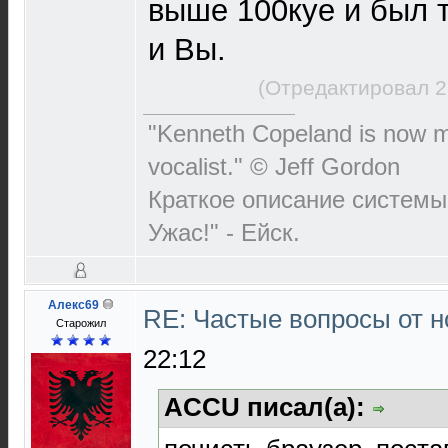
выше 100куе и был т
и Вы.
(Отредактировал 2
"Kenneth Copeland is now my
vocalist." © Jeff Gordon
Краткое описание системы:
Ужас!" - Ейск.
Алекс69
RE: Частые вопросы от н
Старожил
22:12
ACCU писал(а):