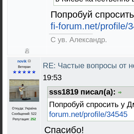
Попробуй спросит
fi-forum.net/profile/
С ув. Александр.
novik
RE: Частые вопросы от н
Ветеран
19:53
sss1819 писал(а):
Попробуй спросить у 
Откуда: Україна
forum.net/profile/34545
Сообщений: 522
Репутация:
252
Спасибо!