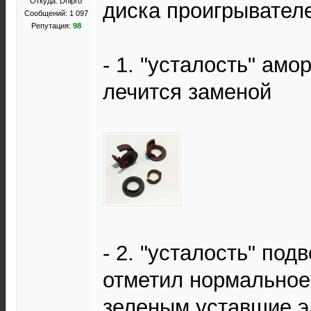
Откуда: Dnipro
диска проигрывател
Сообщений: 1 097
Репутация:
98
- 1. "усталость" амо
лечится заменой
- 2. "усталость" под
отметил нормальное
зеленым уставшие э