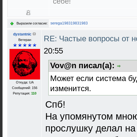
себе!
serega198319831983
Выразили согласие:
dystantnic
RE: Частые вопросы от н
Ветеран
20:55
Vov@n писал(а):
Может если система бу
Откуда: UA
изменится.
Сообщений: 156
Репутация:
110
Спб!
На упомянутом мно
прослушку делал на 