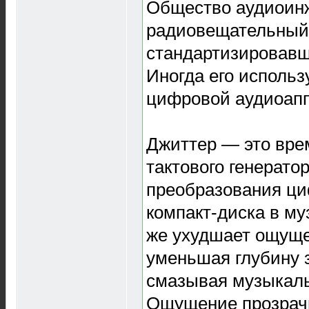
Общество аудиоин
радиовещательный 
стандартизировавш
Иногда его использ
цифровой аудиоапп
Джиттер — это вр
тактового генерат
преобразования ци
компакт-диска в му
же ухудшает ощуще
уменьшая глубину 
смазывая музыкал
Ощущение прозрач