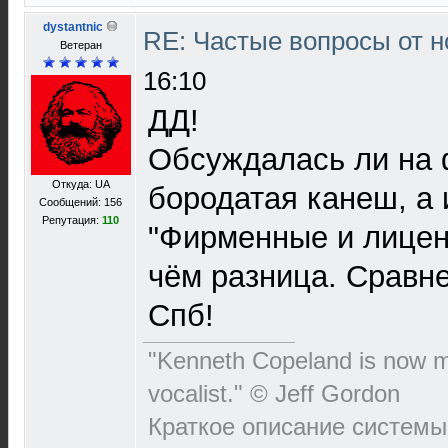
dystantnic
RE: Частые вопросы от н
Ветеран
16:10
ДД!
Обсуждалась ли на 
Откуда: UA
бородатая канеш, а 
Сообщений: 156
Репутация:
110
"Фирменные и лицен
чём разница. Сравне
Спб!
"Kenneth Copeland is now my
vocalist." © Jeff Gordon
Краткое описание системы: