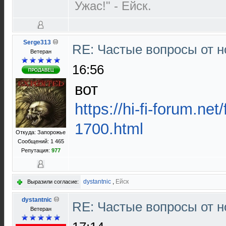
Ужас!" - Ейск.
Serge313
RE: Частые вопросы от н
Ветеран
16:56
вот
https://hi-fi-forum.net
1700.html
Откуда: Запорожье
Сообщений: 1 465
Репутация:
977
dystantnic
,
Ейск
Выразили согласие:
dystantnic
RE: Частые вопросы от н
Ветеран