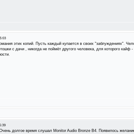
5:03
омания этих копий. Пусть каждый купается в своих "заблуждениях". Че
тошки с дачи , никогда не поймёт другого человека, для которого кайф - 
ности.
5:39
чень долгое время слушал Monitor Audio Bronze B4. Появилось желание 