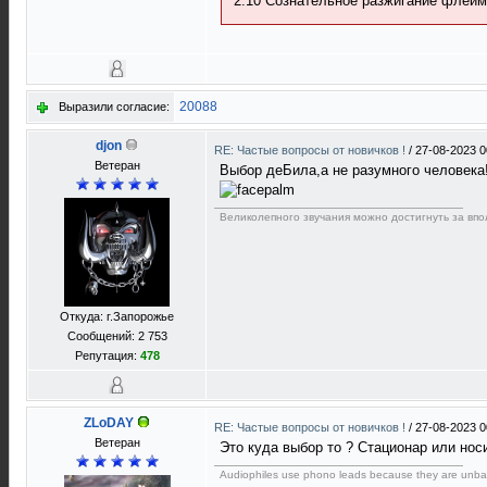
2.10 Сознательное разжигание флейм
20088
Выразили согласие:
djon
RE: Частые вопросы от новичков !
/
27-08-2023 0
Ветеран
Выбор деБила,а не разумного человека
Великолепного звучания можно достигнуть за вп
Откуда: г.Запорожье
Сообщений: 2 753
Репутация:
478
ZLoDAY
RE: Частые вопросы от новичков !
/
27-08-2023 0
Ветеран
Это куда выбор то ? Стационар или нос
Audiophiles use phono leads because they are unba