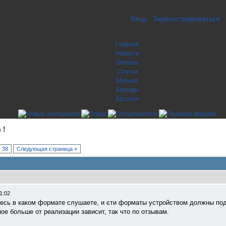
Вход
Зарегистрироваться
Главная
Новости
Обзоры
Статьи
Музыка
Бренды
Каталог
 !
38
Следующая страница »
1:02
тесь в каком формате слушаете, и єти форматы устройством должны под
ое больше от реализации зависит, так что по отзывам.