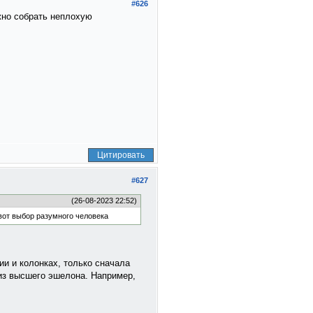
#626
ожно собрать неплохую
Цитировать
#627
(26-08-2023 22:52)
вот выбор разумного человека
ии и колонках, только сначала
 из высшего эшелона. Например,