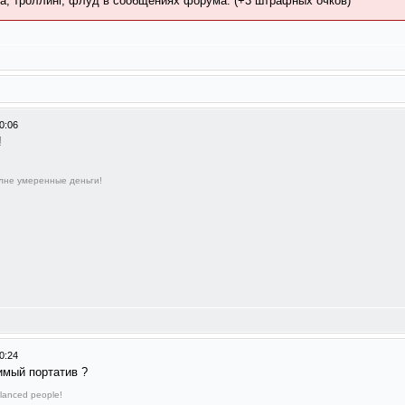
а, троллинг, флуд в сообщениях форума. (+3 штрафных очков)
0:06
!
олне умеренные деньги!
0:24
имый портатив ?
lanced people!