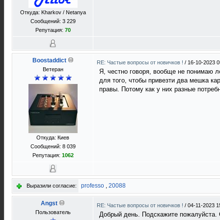
Откуда: Kharkov / Netanya
Сообщений: 3 229
Репутация:
70
Boostaddict
RE: Частые вопросы от новичков !
/
16-10-2023 0
Ветеран
Я, честно говоря, вообще не понимаю л
для того, чтобы привезти два мешка кар
правы. Потому как у них разные потреб
Откуда: Киев
Сообщений: 8 039
Репутация:
1062
professo
,
20088
Выразили согласие:
Angst
RE: Частые вопросы от новичков !
/
04-11-2023 1
Пользователь
Добрый день. Подскажите пожалуйста. О