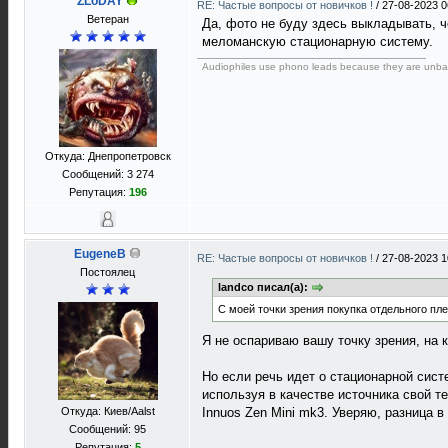
ZLoDAY
RE: Частые вопросы от новичков !
/
27-08-2023 0
Ветеран
Да, фото не буду здесь выкладывать, ч
меломанскую стационарную систему.
Audiophiles use phono leads because they are unba
Откуда: Днепропетровск
Сообщений: 3 274
Репутация:
196
EugeneB
RE: Частые вопросы от новичков !
/
27-08-2023 1
Постоялец
landco писал(а):
С моей точки зрения покупка отдельного пл
Я не оспариваю вашу точку зрения, на 
Но если речь идет о стационарной систе
используя в качестве источника свой т
Откуда: Киев/Aalst
Innuos Zen Mini mk3. Уверяю, разница 
Сообщений: 95
Репутация:
5