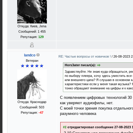
Откуда: Киев, Jena
Сообщений: 1 455
Репутация:
129
landco
RE: Частые вопросы от новичков !
/
26-08-2023 2
Ветеран
Hors3ater писал(а):
Здравствуйте. Не знаю куда обращаться, р
по выбору плеера, хочу здесь уместить все
или внешнего цапа? Я слушаю в основном кл
характеристики если у меня такая музыка? Я
тонко обращают внимание на цифры и к како
С появлением цифровых технологий 30 л
Откуда: Краснодар
как уверяют аудиофилы, нет.
Сообщений: 503
С моей точки зрения покупка отдельног
Репутация:
-47
разумного человека
#1
отредактировал сообщение 27-08-2023 1