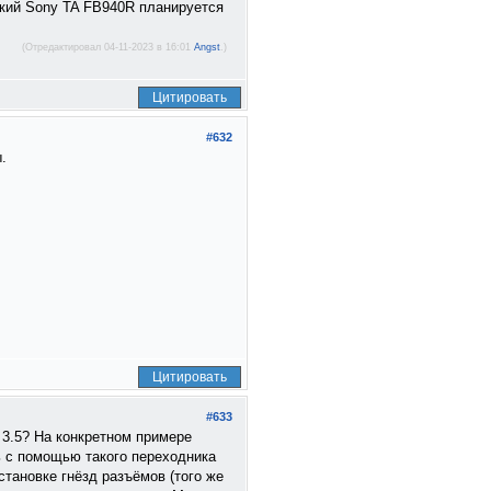
ький Sony TA FB940R планируется
(Отредактировал 04-11-2023 в 16:01
Angst
.)
Цитировать
#632
.
Цитировать
#633
 3.5? На конкретном примере
ь с помощью такого переходника
становке гнёзд разъёмов (того же