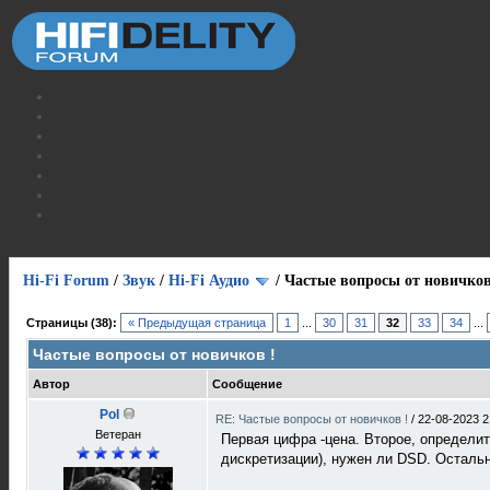
Hi-Fi Forum
/
Звук
/
Hi-Fi Аудио
/
Частые вопросы от новичков
Страницы (38):
« Предыдущая страница
1
...
30
31
32
33
34
...
Частые вопросы от новичков !
Автор
Сообщение
Pol
RE: Частые вопросы от новичков !
/
22-08-2023 2
Ветеран
Первая цифра -цена. Второе, определи
дискретизации), нужен ли DSD. Остальн