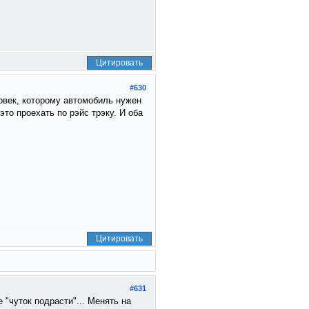
Цитировать
#630
ловек, которому автомобиль нужен
это проехать по рэйс трэку. И оба
Цитировать
#631
"чуток подрасти"... Менять на