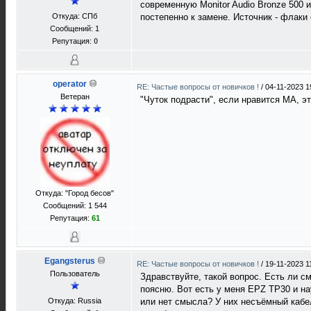
современную Monitor Audio Bronze 500
Откуда: СПб
постепенно к замене. Источник - флаки
Сообщений: 1
Репутация:
0
operator
RE: Частые вопросы от новичков !
/
04-11-2023 1
Ветеран
"Чуток подрасти", если нравится МА, э
Откуда: "Город бесов"
Сообщений: 1 544
Репутация:
61
Egangsterus
RE: Частые вопросы от новичков !
/
19-11-2023 1
Пользователь
Здравствуйте, такой вопрос. Есть ли с
поясню. Вот есть у меня EPZ TP30 и на
Откуда: Russia
или нет смысла? У них несъёмный кабел