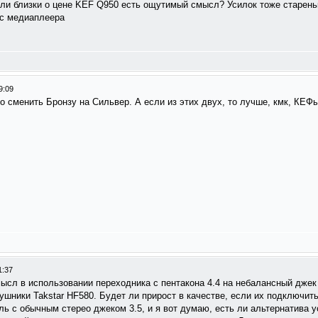
 или близки о цене KEF Q950 есть ощутимый смысл? Усилок тоже старен
 с медиаплеера
9:09
то сменить Бронзу на Сильвер. А если из этих двух, то лучше, кмк, КЕФы
1:37
мысл в использовании переходника с пентакона 4.4 на небалансный джек
ушники Takstar HF580. Будет ли прирост в качестве, если их подключит
ь с обычным стерео джеком 3.5, и я вот думаю, есть ли альтернатива у