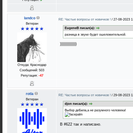
landco
RE: Частые вопросы от новичков !
/
27-08-2023 1
Ветеран
EugeneB писал(а):
разница в звуке будет ошеломительной.
))))))))))))))
Откуда: Краснодар
Сообщений: 503
Репутация:
-47
rotla
RE: Частые вопросы от новичков !
/
29-08-2023 1
Ветеран
djon писал(а):
Выбор деБила,а не разумного человека!
В #622 так и написано.