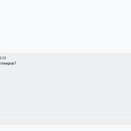
2:23
 плееров?