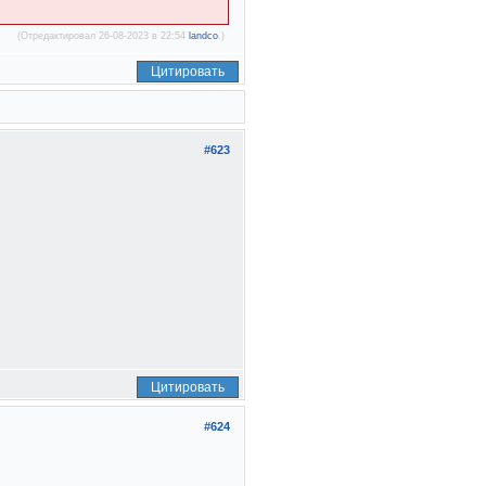
(Отредактировал 26-08-2023 в 22:54
landco
.)
Цитировать
#623
Цитировать
#624