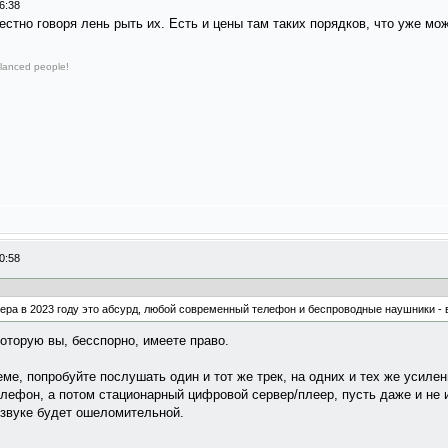
6:38
естно говоря лень рыть их. Есть и цены там таких порядков, что уже м
lanced people!
0:58
еера в 2023 году это абсурд, любой современный телефон и беспроводные наушники - 
которую вы, бесспорно, имеете право.
ме, попробуйте послушать один и тот же трек, на одних и тех же усилен
елефон, а потом стационарный цифровой сервер/плеер, пусть даже и не
в звуке будет ошеломительной.