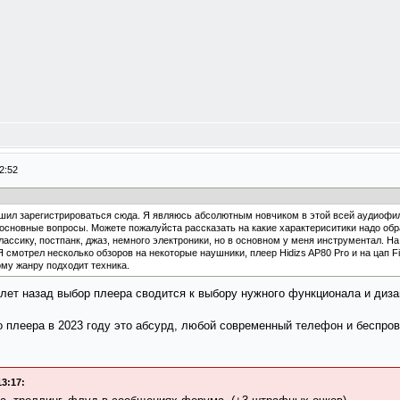
2:52
ешил зарегистрироваться сюда. Я являюсь абсолютным новчиком в этой всей аудиофил
 основные вопросы. Можете пожалуйста рассказать на какие характериситики надо о
ассику, постпанк, джаз, немного электроники, но в основном у меня инструментал. Н
 смотрел несколько обзоров на некоторые наушники, плеер Hidizs AP80 Pro и на цап Fi
му жанру подходит техника.
ет назад выбор плеера сводится к выбору нужного функционала и дизай
о плеера в 2023 году это абсурд, любой современный телефон и беспро
3:17: