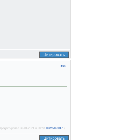
Цитировать
#70
тредактировал 30-01-2021 в 00:56
BCVoda2017
.)
Цитировать