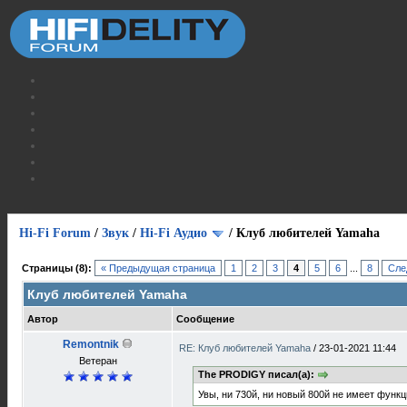
Hi-Fi Forum
/
Звук
/
Hi-Fi Аудио
/
Клуб любителей Yamaha
Страницы (8):
« Предыдущая страница
1
2
3
4
5
6
...
8
Сле
Клуб любителей Yamaha
Автор
Сообщение
Remontnik
RE: Клуб любителей Yamaha
/
23-01-2021 11:44
Ветеран
The PRODIGY писал(а):
Увы, ни 730й, ни новый 800й не имеет функ