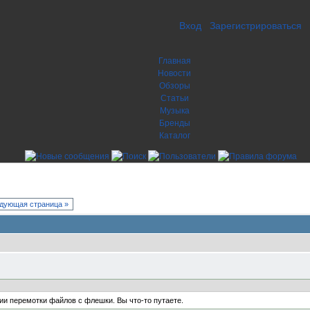
Вход
Зарегистрироваться
Главная
Новости
Обзоры
Статьи
Музыка
Бренды
Каталог
дующая страница »
ции перемотки файлов с флешки. Вы что-то путаете.