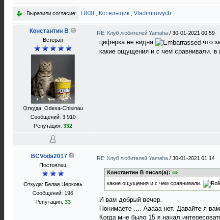
t.800
,
Котельщик
,
Vladimirovych
Выразили согласие:
Константин В
RE: Клуб любителей Yamaha
/
30-01-2021 00:59
Ветеран
циферка не видна
что з
какие ощущения и с чем сравнивали. в 
Откуда: Odesa-Chisinau
Сообщений: 3 910
Репутация:
332
BCVoda2017
RE: Клуб любителей Yamaha
/
30-01-2021 01:14
Постоялец
Константин В писал(а):
какие ощущения и с чем сравнивали.
Откуда: Белая Церковь
Сообщений: 196
И вам добрый вечер.
Репутация:
33
Понимаете .... Ааааа нет. Давайте я вам
Когда мне было 15 я начал интересоват