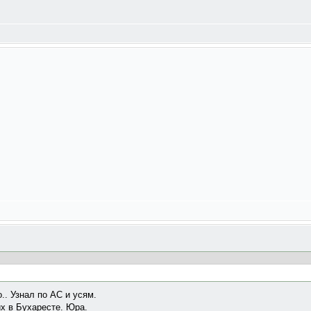
.. Узнал по АС и усям.
х в Бухаресте. Юра.