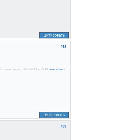
Цитировать
#68
(Отредактировал 30-01-2021 в 00:19
Котельщик
.)
Цитировать
#69