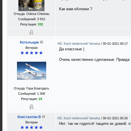
Как вам кАлонки ?
Откуда: Odesa-Chisinau
Сообщений: 3 910
Репутация:
332
Котельщик
RE: Клуб любителей Yamaha
/
30-01-2021 00:17
Ветеран
Да классные )
Очень качественно сделанные. Правда 
Откуда: Гора Благодать
Сообщений: 1 308
Репутация:
24
Константин В
RE: Клуб любителей Yamaha
/
30-01-2021 00:26
Ветеран
Нет. так не годится! тащите их домой.