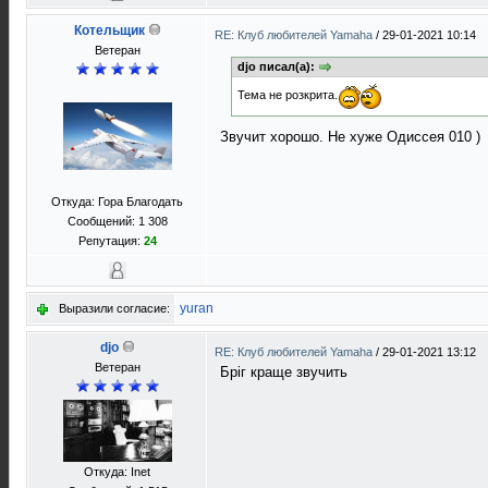
Котельщик
RE: Клуб любителей Yamaha
/
29-01-2021 10:14
Ветеран
djo писал(а):
Тема не розкрита.
Звучит хорошо. Не хуже Одиссея 010 )
Откуда: Гора Благодать
Сообщений: 1 308
Репутация:
24
yuran
Выразили согласие:
djo
RE: Клуб любителей Yamaha
/
29-01-2021 13:12
Ветеран
Бріг краще звучить
Откуда: Inet