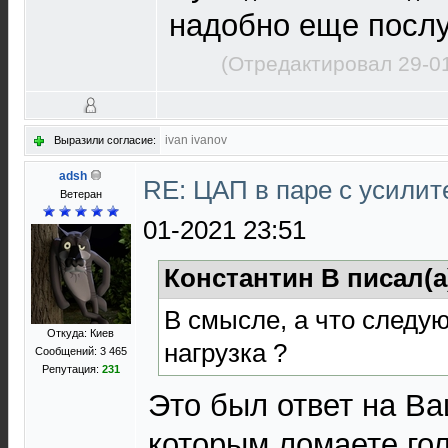
надобно еще послу
(Отредактировал 29-0
ivan ivanov
Выразили согласие:
adsh
RE: ЦАП в паре с усили
Ветеран
01-2021 23:51
Константин В писал(а
В смысле, а что следую
Откуда: Киев
нагрузка ?
Сообщений: 3 465
Репутация:
231
Это был ответ на Ва
которым ломаете гол