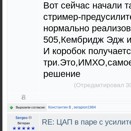
Вот сейчас начали т
стример-предусилит
нормально реализо
505,Кембридж Эдж 
И коробок получаетс
три.Это,ИМХО,само
решение
(Отредактировал 30
Константин В
,
serapion1984
Выразили согласие:
Sergeo
RE: ЦАП в паре с усили
Ветеран