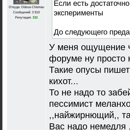
Если есть достаточно
Откуда: Odesa-Chisinau
эксперименты
Сообщений: 3 910
Репутация:
332
До следующего преда
У меня ощущение ч
форуме ну просто н
Такие опусы пишете
кихот...
То не надо то забе
пессимист меланхо
,,найжирнющий,, та
Вас надо немедля ,