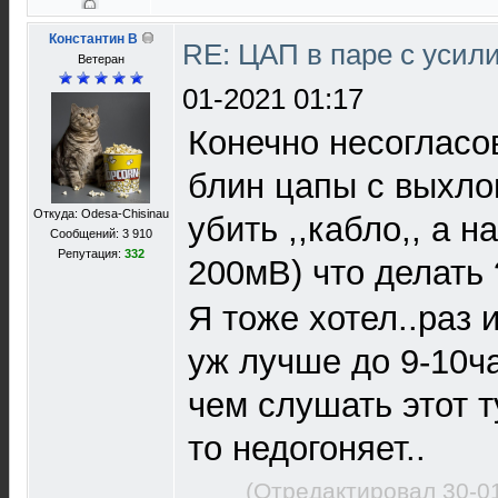
Константин В
RE: ЦАП в паре с уси
Ветеран
01-2021 01:17
Конечно несогласо
блин цапы с выхло
Откуда: Odesa-Chisinau
убить ,,кабло,, а н
Сообщений: 3 910
Репутация:
332
200мВ) что делать
Я тоже хотел..раз и
уж лучше до 9-10ч
чем слушать этот ту
то недогоняет..
(Отредактировал 30-0