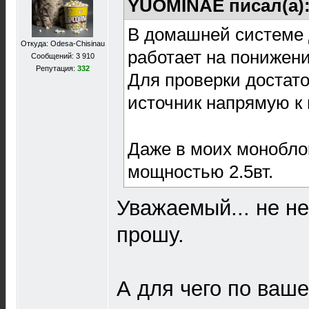
YUOMINAE писал(а)
В домашней системе 
Откуда: Odesa-Chisinau
работает на понижени
Сообщений: 3 910
Репутация:
332
Для проверки достат
источник напрямую к
Даже в моих монобло
мощностью 2.5вт.
Уважаемый... не не
прошу.
А для чего по ваше