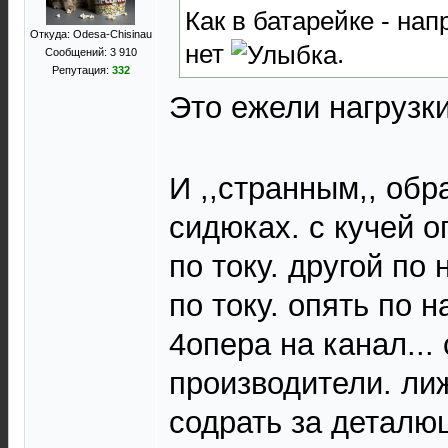
Как в батарейке - нап
Откуда: Odesa-Chisinau
нет
.
Сообщений: 3 910
Репутация:
332
Это ежели нагрузк
И ,,странным,, обр
сидюках. с кучей о
по току. другой по
по току. опять по 
4опера на канал...
производители. лиж
содрать за деталю