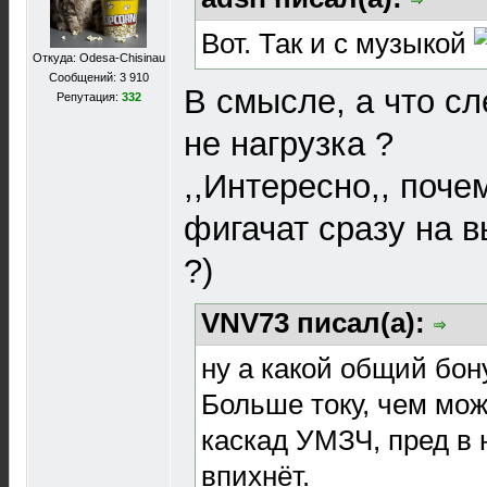
Вот. Так и с музыкой
Откуда: Odesa-Chisinau
Сообщений: 3 910
В смысле, а что сл
Репутация:
332
не нагрузка ?
,,Интересно,, поче
фигачат сразу на 
?)
VNV73 писал(а):
ну а какой общий бон
Больше току, чем мож
каскад УМЗЧ, пред в 
впихнёт.