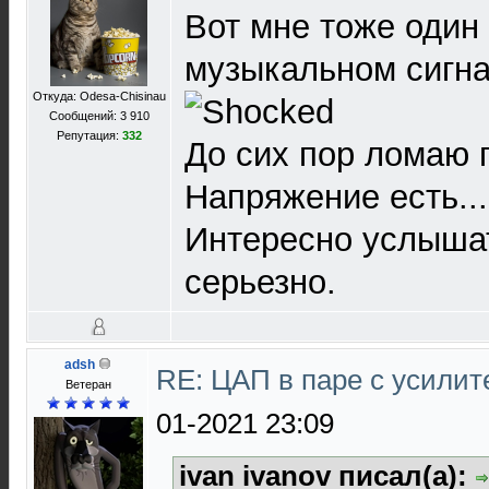
Вот мне тоже один 
музыкальном сигна
Откуда: Odesa-Chisinau
Сообщений: 3 910
Репутация:
332
До сих пор ломаю го
Напряжение есть...
Интересно услышат
серьезно.
adsh
RE: ЦАП в паре с усили
Ветеран
01-2021 23:09
ivan ivanov писал(а):