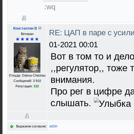
:wq
Константин В
RE: ЦАП в паре с уси
Ветеран
01-2021 00:01
Вот в том то и дел
,,регулятор,, тоже 
Откуда: Odesa-Chisinau
внимания.
Сообщений: 3 910
Репутация:
332
Про рег в цифре д
слышать.
adsh
Выразили согласие: