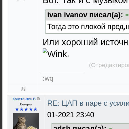
Вот. Так и с музыко
ivan ivanov писал(а):
Тогда это плохой пред,
Или хороший источни
.
(Отредактиро
:wq
Константин В
RE: ЦАП в паре с уси
Ветеран
01-2021 23:40
adsh писал(а):