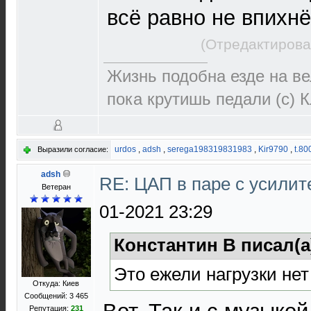
всё равно не впихнё
(Отредактирова
Жизнь подобна езде на ве
пока крутишь педали (с) 
urdos
,
adsh
,
serega198319831983
,
Kir9790
,
t.80
Выразили согласие:
adsh
RE: ЦАП в паре с усили
Ветеран
01-2021 23:29
Константин В писал(а
Это ежели нагрузки не
Откуда: Киев
Сообщений: 3 465
Репутация:
231