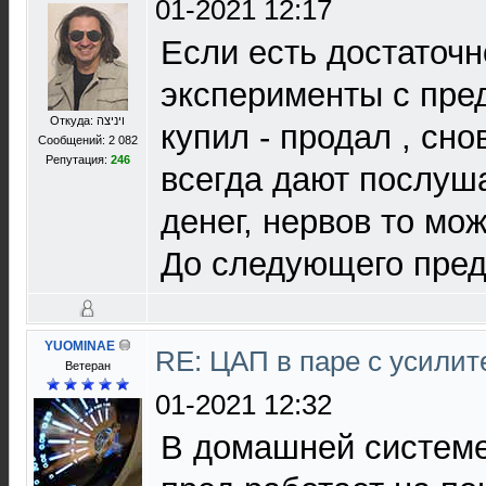
01-2021 12:17
Если есть достаточн
эксперименты с пред
Откуда: ויניצה
купил - продал , сно
Сообщений: 2 082
Репутация:
246
всегда дают послуш
денег, нервов то мож
До следующего пред
YUOMINAE
RE: ЦАП в паре с усили
Ветеран
01-2021 12:32
В домашней системе