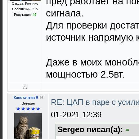
пред работает на п
Откуда: Колпино
Сообщений: 215
сигнала.
Репутация:
49
Для проверки доста
источник напрямую 
Даже в моих монобл
мощностью 2.5вт.
Константин В
RE: ЦАП в паре с уси
Ветеран
01-2021 12:39
Sergeo писал(а):