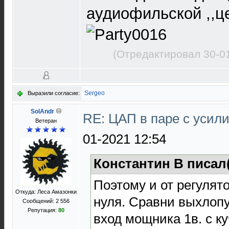
аудиофильской ,,ц
(Отредактировал 30-0
Sergeo
Выразили согласие:
SolAndr
RE: ЦАП в паре с уси
Ветеран
01-2021 12:54
Константин В писал
Поэтому и от регулято
Откуда: Леса Амазонки
нуля. Сравни выхлопу
Сообщений: 2 556
Репутация:
80
вход мощника 1в. с к