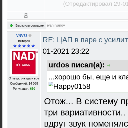
(Отредактировал 29-0
ivan ivanov
Выразили согласие:
VNV73
RE: ЦАП в паре с усил
Ветеран
01-2021 23:22
urdos писал(а):
...хорошо бы, еще и кл
Откуда: откуда и все
Сообщений: 14 088
Репутация:
630
Отож... В систему п
три вариативности..
вдруг звук поменял