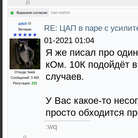
ivan ivanov
Выразили согласие:
adsh
RE: ЦАП в паре с усили
Ветеран
01-2021 01:04
Я же писал про один
кОм. 10К подойдёт 
Откуда: Киев
случаев.
Сообщений: 3 465
Репутация:
231
У Вас какое-то несо
просто обходится п
:wq