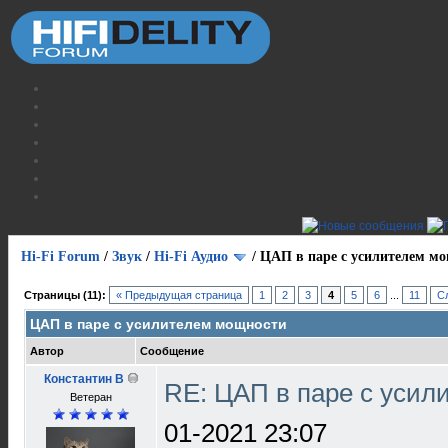
Hi-Fi Forum
/
Звук
/
Hi-Fi Аудио
/
ЦАП в паре с усилителем м
Страницы (11):
« Предыдущая страница
1
2
3
4
5
6
...
11
С
ЦАП в паре с усилителем мощности
Автор
Сообщение
Константин В
RE: ЦАП в паре с уси
Ветеран
01-2021 23:07