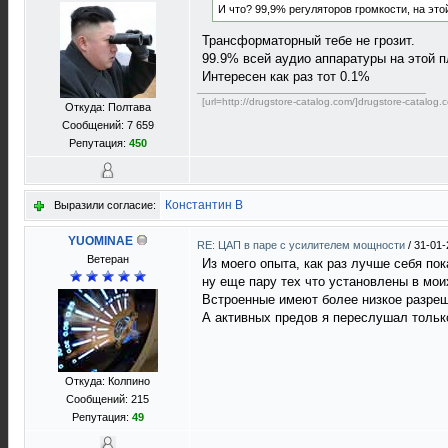
И что? 99,9% регуляторов громкости, на эт
Трансформаторный тебе не грозит.
99.9% всей аудио аппаратуры на этой п
Интересен как раз тот 0.1%
[url=http://drugstore-catalog.com/]drugstore-catalog.c
Откуда: Полтава
Сообщений: 7 659
Репутация:
450
Константин В
Выразили согласие:
YUOMINAE
RE: ЦАП в паре с усилителем мощности
/
31-01-
Ветеран
Из моего опыта, как раз лучше себя п
ну еще пару тех что установлены в мои
Встроенные имеют более низкое разреш
А активных предов я переслушал только
Откуда: Колпино
Сообщений: 215
Репутация:
49