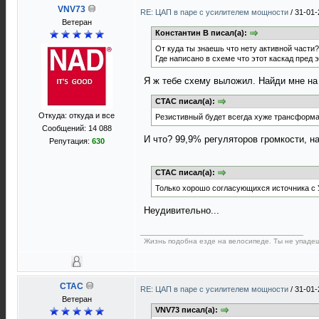
VNV73
RE: ЦАП в паре с усилителем мощности
/
31-01-
Ветеран
Константин В писал(а):
От куда ты знаешь что нету активной части?
Где написано в схеме что этот каскад пред э
Я ж тебе схему выложил. Найди мне на
CTAC писал(а):
Откуда: откуда и все
Резистивный будет всегда хуже трансформат
Сообщений: 14 088
И что? 99,9% регуляторов громкости, н
Репутация:
630
CTAC писал(а):
Только хорошо согласующихся источника с У
Неудивительно...
Жизнь подобна езде на велосипеде. Ты не упадеш
CTAC
RE: ЦАП в паре с усилителем мощности
/
31-01-
Ветеран
VNV73 писал(а):