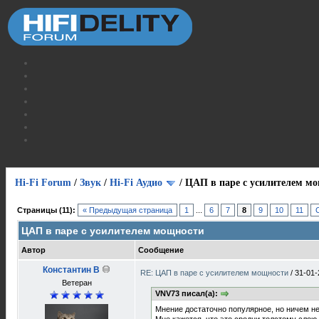
Hi-Fi Forum
/
Звук
/
Hi-Fi Аудио
/
ЦАП в паре с усилителем м
Страницы (11):
« Предыдущая страница
1
...
6
7
8
9
10
11
ЦАП в паре с усилителем мощности
Автор
Сообщение
Константин В
RE: ЦАП в паре с усилителем мощности
/
31-01-
Ветеран
VNV73 писал(а):
Мнение достаточно популярное, но ничем не