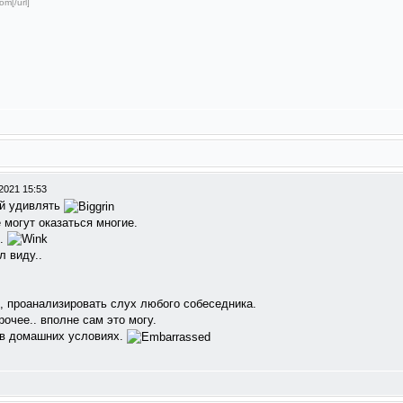
om[/url]
2021 15:53
ой удивлять
 могут оказаться многие.
о.
л виду..
, проанализировать слух любого собеседника.
очее.. вполне сам это могу.
а в домашних условиях.