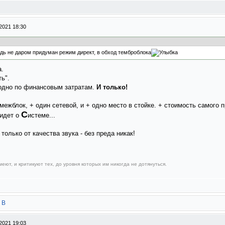
2021 18:30
Ведь не даром придуман режим директ, в обход темброблока
а.
ть".
годно по финансовым затратам.
И только!
ежблок, + один сетевой, и + одно место в стойке. + стоимость самого п
С
 идет о
истеме...
только от качества звука - без преда никак!
еют, и критикуют тех, до уровня которых им никогда не дотянуться.
 В
2021 19:03