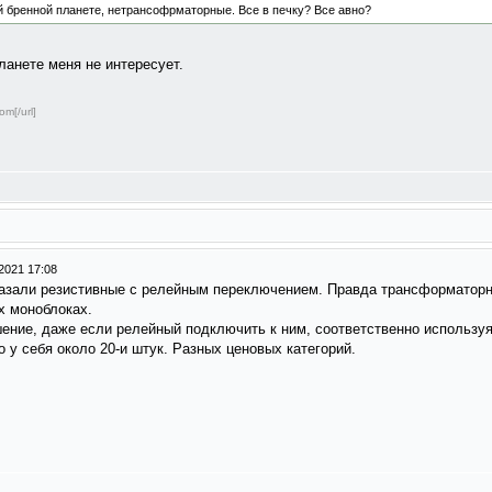
ой бренной планете, нетрансофрматорные. Все в печку? Все авно?
ланете меня не интересует.
om[/url]
2021 17:08
оказали резистивные с релейным переключением. Правда трансформатор
х моноблоках.
ение, даже если релейный подключить к ним, соответственно использу
 у себя около 20-и штук. Разных ценовых категорий.