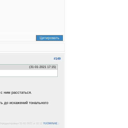
Цитировать
#149
(31-01-2021 17:15)
 с ним расстаться.
ть до искажений тонального
Отредактировал 31-01-2021 в 18:12
YUOMINAE
.)