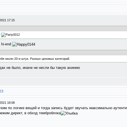
2021 17:15
?
 hi-end
ебя около 20-и штук. Разных ценовых категорий.
едах не было, иначе не несли бы такую ахинею
223
2021 18:08
им по логике вещей и тогда запись будет звучать максимально аутенти
режим директ, в обход темброблока