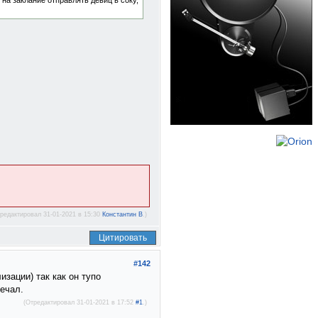
на заклание отправлять девиц в соку,
редактировал 31-01-2021 в 15:30
Константин В
.)
Цитировать
#142
зации) так как он тупо
ечал.
(Отредактировал 31-01-2021 в 17:52
#1
.)