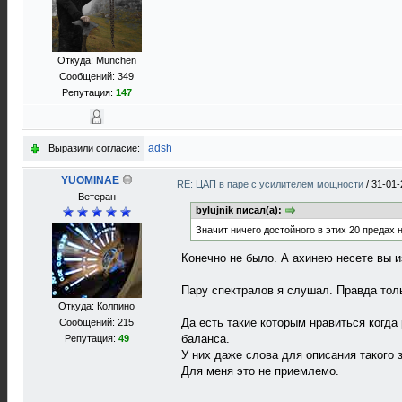
Откуда: München
Сообщений: 349
Репутация:
147
adsh
Выразили согласие:
YUOMINAE
RE: ЦАП в паре с усилителем мощности
/
31-01-
Ветеран
bylujnik писал(а):
Значит ничего достойного в этих 20 предах 
Конечно не было. А ахинею несете вы из
Пару спектралов я слушал. Правда толь
Откуда: Колпино
Да есть такие которым нравиться когда
Сообщений: 215
баланса.
Репутация:
49
У них даже слова для описания такого з
Для меня это не приемлемо.