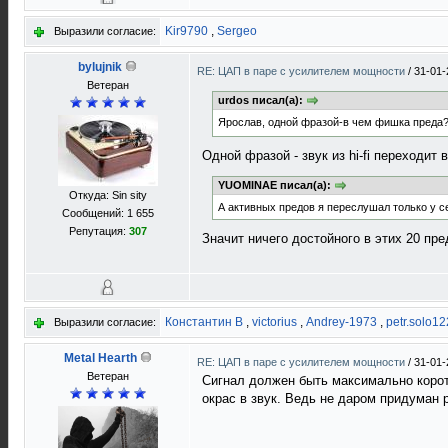
Kir9790
,
Sergeo
Выразили согласие:
bylujnik
RE: ЦАП в паре с усилителем мощности
/
31-01-
Ветеран
urdos писал(а):
Ярослав, одной фразой-в чем фишка преда
Одной фразой - звук из hi-fi переходит в
YUOMINAE писал(а):
Откуда: Sin sity
А активных предов я переслушал только у с
Сообщений: 1 655
Репутация:
307
Значит ничего достойного в этих 20 пр
Константин В
,
victorius
,
Andrey-1973
,
petr.solo1
Выразили согласие:
Metal Hearth
RE: ЦАП в паре с усилителем мощности
/
31-01-
Ветеран
Сигнал должен быть максимально коротк
окрас в звук. Ведь не даром придуман 