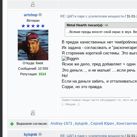
artshop
RE: ЦАП в паре с усилителем мощности
/
31-01-
Ветеран
Metal Hearth писал(а):
...Всякие преды вносят свой окрас в звук. 
В предах качественных нет темброблок
Их задача - согласовать и "раскочегари
Я сторонник короткой системы. Это вы
Откуда: Киев
Ясное же дело, пред добавляет + один м
Сообщений: 10 559
Это деньги..., и не малые! ....если речь
Репутация:
1514
Но!
Если на деньги забить, и отталкиваться 
Сорри, но это правда.
Завистливые люди часто обсуждают то, чего не ум
(...Ницше...)
Andrey-1973
,
bylujnik
,
Сергей Юрич
,
Константин
Выразили согласие:
bylujnik
RE: ЦАП в паре с усилителем мощности
/
31-01-