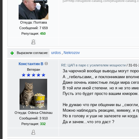
[url=http://drugstore-catalog.com/]drugstore-catalog.c
Откуда: Полтава
Сообщений: 7 659
Репутация:
450
urdos
,
Nekrozov
Выразили согласие:
Константин В
RE: ЦАП в паре с усилителем мощности
/
31-01-
Ветеран
За чарочкой вообще выводы могут пор
А ,,гебельсами,, и поклонниками вполне
Даже оочень известные люди мира сег
В той или иной степени. но я не это име
Пусть это будет просто вашим юмором.
Не думаю что при общении вы ,,смогли,
Можно наблюдать реакцию, мимику, и пр
Откуда: Odesa-Chisinau
Но в голову и уши не залезете ни когд
Сообщений: 3 910
Да и зачем...что это даст ?
Репутация:
332