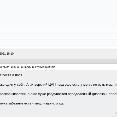
2021 18:10
не было, иначе не несли бы такую ахинею
 поста в пост.
ко один у себя. А их верхний ЦАП пока еще есть у меня, но есть мысли
 раскрашивается, а еще хуже раздувается определенный диапазон, впло
вука забавные есть - мёд, мэджик и т.д.
(