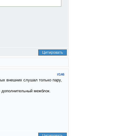
Цитировать
#146
ных внешних слушал только пару,
я дополнительный межблок.
Цитировать