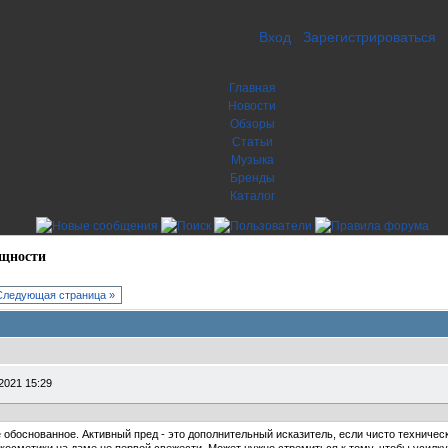
Вход
Зарегистрироваться
Главная
Новости
Обзоры
Статьи
Музыка
Бренды
Каталог
ощности
Следующая страница »
2021 15:29
 обоснованное. Активный пред - это дополнительный исказитель, если чисто техническ