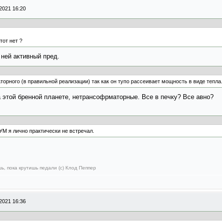
2021 16:20
тот нет ?
 ней активный пред.
орного (в правильной реализации) так как он тупо рассеивает мощность в виде тепла
а этой бренной планете, нетрансофрматорные. Все в печку? Все авно?
М я лично практически не встречал.
ь, пока крутишь педали (с) Клод Пеппер
2021 16:36