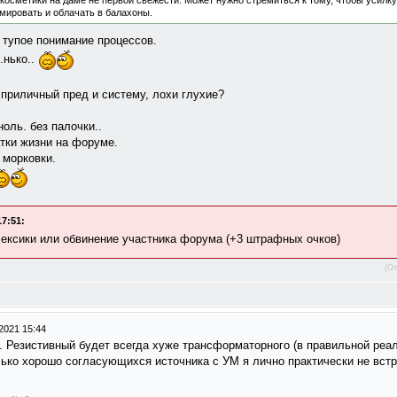
косметики на даме не первой свежести. Может нужно стремиться к тому, чтобы усилку 
имировать и облачать в балахоны.
е тупое понимание процессов.
.нько..
 приличный пред и систему, лохи глухие?
ноль. без палочки..
тки жизни на форуме.
 морковки.
7:51:
лексики или обвинение участника форума (+3 штрафных очков)
(От
2021 15:44
. Резистивный будет всегда хуже трансформаторного (в правильной реали
лько хорошо согласующихся источника с УМ я лично практически не встр