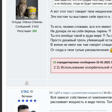
Мне кажется, что это сродни толстому слою 
а не бабушек, тогда не будет причины их гр
А вот этот пост говорит твое нищенско
Эти постом ты выставил себя просто е..
Откуда: Odesa-Chisinau
То есть твоими словами, все кто имеют
Сообщений: 3 910
Не дохера ли на себя берешь парень ?!
Репутация:
332
Ты кто вообще такой в ауди мире ?! Ты 
Просто дешевый троль убивающий оста
В жизни не имел как там говорят слаще
От сюда и твои тупые умозаключения
#1
отредактировал сообщение 31-01-2021 1
2.11 Использование оскорбительной 
CTAC
RE: ЦАП в паре с усилителем мощности
/
31-01-
Ветеран
Всё зависит собственно от компонентов
рассеивает мощность в виде тепла. То