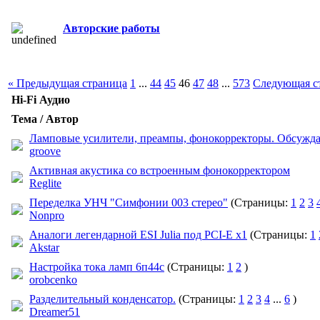
Авторские работы
« Предыдущая страница
1
...
44
45
46
47
48
...
573
Следующая с
Hi-Fi Аудио
Тема / Автор
Ламповые усилители, преампы, фонокорректоры. Обсужда
groove
Активная акустика со встроенным фонокорректором
Reglite
Переделка УНЧ "Симфонии 003 стерео"
(Страницы:
1
2
3
Nonpro
Аналоги легендарной ESI Julia под PCI-E x1
(Страницы:
1
Akstar
Настройка тока ламп 6п44с
(Страницы:
1
2
)
orobcenko
Разделительный конденсатор.
(Страницы:
1
2
3
4
...
6
)
Dreamer51