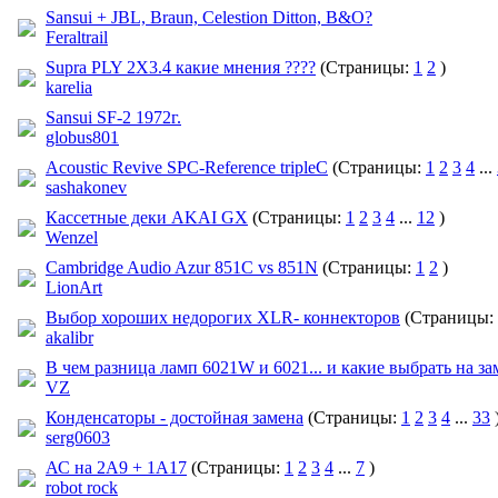
Sansui + JBL, Braun, Celestion Ditton, B&O?
Feraltrail
Supra PLY 2X3.4 какие мнения ????
(Страницы:
1
2
)
karelia
Sansui SF-2 1972г.
globus801
Acoustic Revive SPC-Reference tripleC
(Страницы:
1
2
3
4
...
sashakonev
Кассетные деки AKAI GX
(Страницы:
1
2
3
4
...
12
)
Wenzel
Cambridge Audio Azur 851C vs 851N
(Страницы:
1
2
)
LionArt
Выбор хороших недорогих XLR- коннекторов
(Страницы:
akalibr
В чем разница ламп 6021W и 6021... и какие выбрать на за
VZ
Конденсаторы - достойная замена
(Страницы:
1
2
3
4
...
33
serg0603
АС на 2А9 + 1А17
(Страницы:
1
2
3
4
...
7
)
robot rock