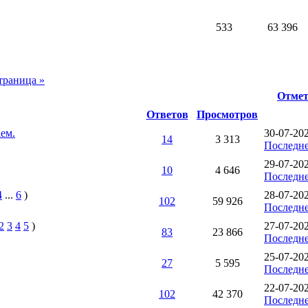
533
63 396
траница »
Отмет
Ответов
Просмотров
ем.
30-07-20
14
3 313
Последне
29-07-202
10
4 646
Последне
4
...
6
)
28-07-202
102
59 926
Последне
2
3
4
5
)
27-07-20
83
23 866
Последне
25-07-20
27
5 595
Последне
22-07-20
102
42 370
Последне