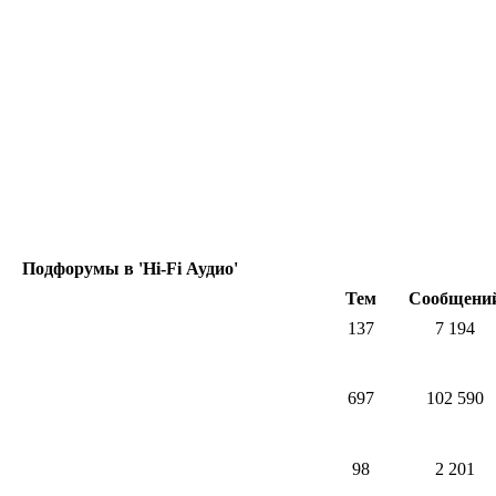
Подфорумы в 'Hi-Fi Аудио'
Тем
Сообщени
137
7 194
697
102 590
98
2 201