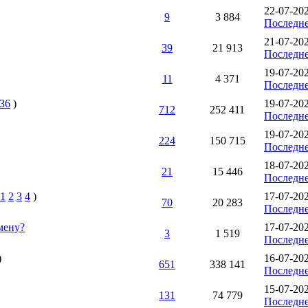
22-07-20
9
3 884
Последне
21-07-202
39
21 913
Последне
19-07-20
11
4 371
Последне
36
)
19-07-20
712
252 411
Последне
19-07-20
224
150 715
Последне
18-07-20
21
15 446
Последне
1
2
3
4
)
17-07-20
70
20 283
Последне
мену?
17-07-202
3
1 519
Последне
)
16-07-20
651
338 141
Последне
15-07-20
131
74 779
Последне