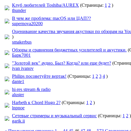
Клуб любителей Toshiba/AUREX
(Страницы:
1
2
)
thunder
В чем же проблема: macOS или ЦАП??
supernova20200
Оценивание качества звучания акустики по обзорам на Yo
)
smakerbus
Обзоры и сравнения бюджетных усилителей и акустики.
(
Барк7001
"Золотой век" аудио. Был? Когда? или еще будет?
(Страни
ivan ivanov
Philips посоветуйте вертак!
(Страницы:
1
2
3
4
)
dante1
hi-res stream & radio
aluster
Harbeth к Chord Hugo 2?
(Страницы:
1
2
)
lnpnoe
Сетевые стримеры и музыкальный сервис
(Страницы:
1
2
)
garik.ii
« Предыдущая страница
1
...
44
45
46
47
48
...
573
Следующая с