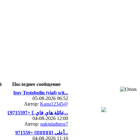
й
Последнее сообщение
buy Testobolin (vial) wit...
05-08-2026 06:52
Автор:
Kanu12345@
£عائلة هاي فاي £ +9715597...
04-08-2026 12:00
Автор:
nakigladness7
أعلى [][][][][][] +971559...
04-08-2026 11:16