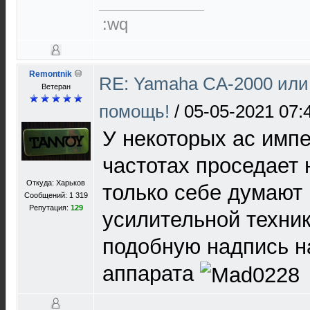
:wq
Remontnik
RE: Yamaha CA-2000 или
Ветеран
помощь!
/
05-05-2021 07:
У некоторых ас имп
частотах проседает 
Откуда: Харьков
только себе думают
Сообщений: 1 319
Репутация:
129
усилительной техник
подобную надпись н
аппарата