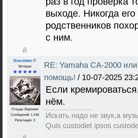
раз в год проверка т
выходе. Никогда его
родственников похо
с ним.
Draconian
RE: Yamaha CA-2000 или
Ветеран
помощь!
/
10-07-2025 23:
Если кремироваться
нём.
Откуда: Воронеж
Искать надо не звук,а музы
Сообщений: 1 246
Репутация:
3
Quis custodiet ipsos custod