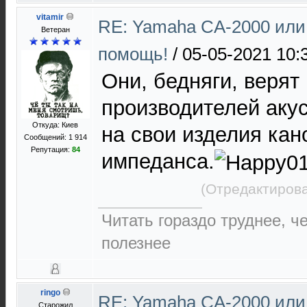
vitamir
RE: Yamaha CA-2000 или
Ветеран
помощь!
/
05-05-2021 10:
Они, бедняги, верят
производителей аку
Откуда: Киев
на свои изделия ка
Сообщений: 1 914
Репутация:
84
импеданса.
(Отредактирова
Читать гораздо труднее, ч
полезнее
ringo
RE: Yamaha CA-2000 или
Старожил