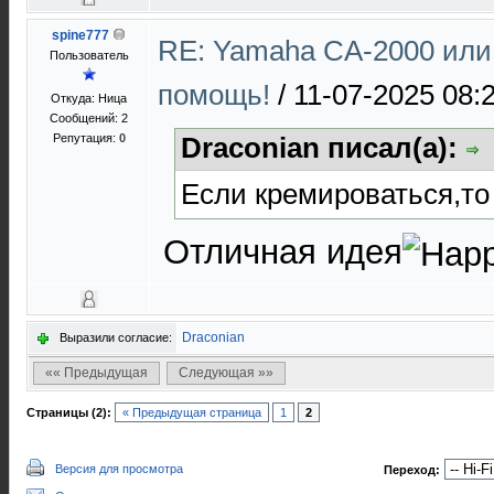
spine777
RE: Yamaha CA-2000 или
Пользователь
помощь!
/
11-07-2025 08:
Откуда: Ница
Сообщений: 2
Репутация:
0
Draconian писал(а):
Если кремироваться,то
Отличная идея
Draconian
Выразили согласие:
«« Предыдущая
Следующая »»
Страницы (2):
« Предыдущая страница
1
2
Версия для просмотра
Переход: