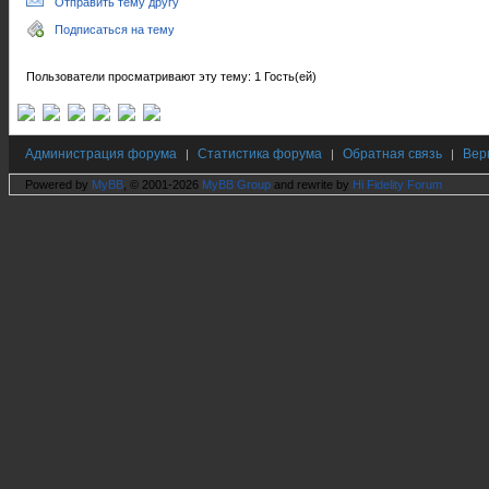
Отправить тему другу
Подписаться на тему
Пользователи просматривают эту тему: 1 Гость(ей)
Администрация форума
Статистика форума
Обратная связь
Вер
|
|
|
Powered by
MyBB
, © 2001-2026
MyBB Group
and rewrite by
Hi Fidelity Forum