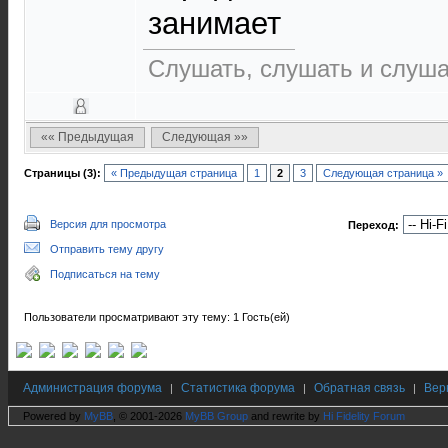
занимает
Слушать, слушать и слуша
«« Предыдущая
Следующая »»
Страницы (3):
« Предыдущая страница
1
2
3
Следующая страница »
Версия для просмотра
Переход:
Отправить тему другу
Подписаться на тему
Пользователи просматривают эту тему: 1 Гость(ей)
Администрация форума
Статистика форума
Обратная связь
Вер
|
|
|
Powered by
MyBB
, © 2001-2026
MyBB Group
and rewrite by
Hi Fidelity Forum