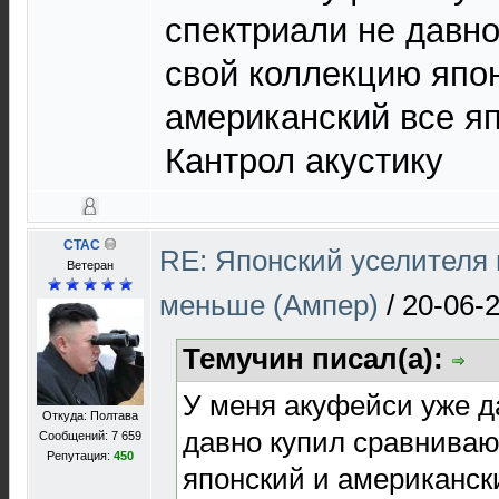
спектриали не давн
свой коллекцию япо
американский все яп
Кантрол акустику
CTAC
RE: Японский уселителя 
Ветеран
меньше (Ампер)
/
20-06-
Темучин писал(а):
У меня акуфейси уже д
Откуда: Полтава
давно купил сравниваю
Сообщений: 7 659
Репутация:
450
японский и американск