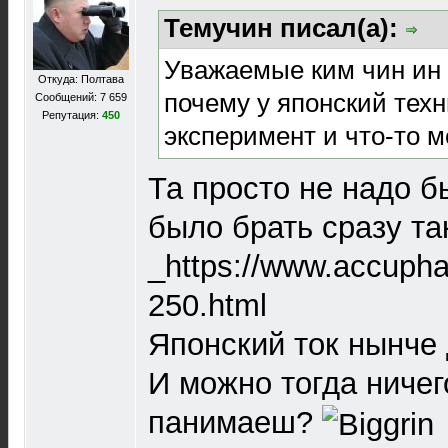
Темучин писал(а):
Уважаемые ким чин ин 
Откуда: Полтава
почему у японский техн
Сообщений: 7 659
Репутация:
450
эксперимент и что-то м
Та просто не надо б
было брать сразу та
_https://www.accuph
250.html
Японский ток нынче 
И можно тогда ничего
панимаеш?