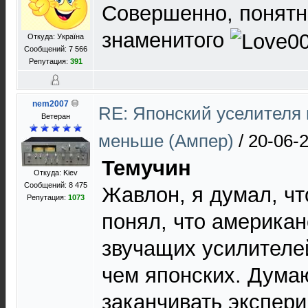
Совершенно, понятн
знаменитого
Откуда: Україна
Сообщений: 7 566
Репутация:
391
nem2007
RE: Японский уселителя 
Ветеран
меньше (Ампер)
/
20-06-
Темучин
Откуда: Kiev
Сообщений: 8 475
Жавлон, я думал, чт
Репутация:
1073
понял, что америка
звучащих усилителе
чем японских. Думаю
заканчивать экспер