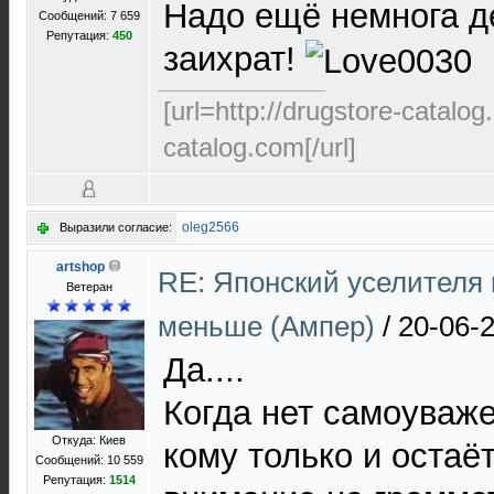
Надо ещё немнога де
Сообщений: 7 659
Репутация:
450
заихрат!
[url=http://drugstore-catalo
catalog.com[/url]
oleg2566
Выразили согласие:
artshop
RE: Японский уселителя 
Ветеран
меньше (Ампер)
/
20-06-
Да....
Когда нет самоуваже
Откуда: Киев
кому только и остаё
Сообщений: 10 559
Репутация:
1514