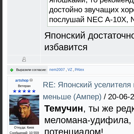
достойно звучащих хор
послушай NEC A-10X, 
Японский достаточн
избавится
nem2007
,
VZ
,
PAlex
Выразили согласие:
artshop
RE: Японский уселителя 
Ветеран
меньше (Ампер)
/
20-06-
Темучин
, ты же ред
меломана-удифила,
Откуда: Киев
потенциалом!
Сообщений: 10 559