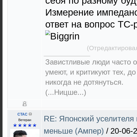
себя по разному буд
Измерение импеданс
ответ на вопрос ТС-р
(Отредактировал
Завистливые люди часто о
умеют, и критикуют тех, д
никогда не дотянуться.
(...Ницше...)
CTAC
RE: Японский уселителя 
Ветеран
меньше (Ампер)
/
20-06-2