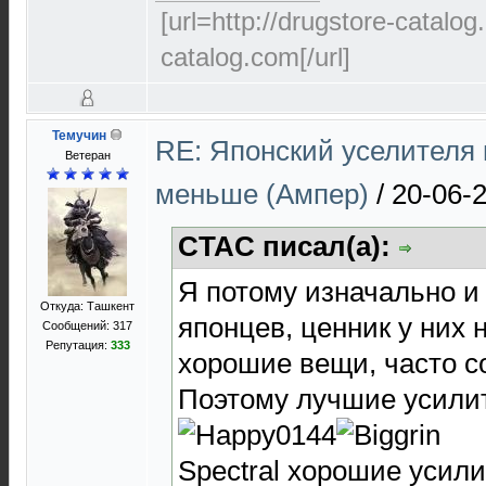
[url=http://drugstore-catalo
catalog.com[/url]
Темучин
RE: Японский уселителя 
Ветеран
меньше (Ампер)
/
20-06-
CTAC писал(а):
Я потому изначально и
Откуда: Ташкент
японцев, ценник у них
Сообщений: 317
Репутация:
333
хорошие вещи, часто с
Поэтому лучшие усилит
Spectral хорошие усили