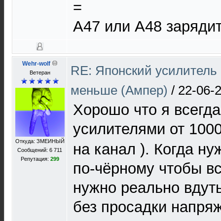
=
A47 или А48 зарядит
Wehr-wolf
RE: Японский усилитель 
Ветеран
меньше (Ампер)
/
22-06-
Хорошо что я всегда
усилителями от 100
Откуда: ЗМЕИНЫЙ
на канал ). Когда н
Сообщений: 6 711
Репутация:
299
по-чёрному чтобы вс
нужно реально вдуть
без просадки напря