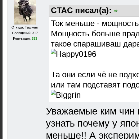
CTAC писал(а):
Ток меньше - мощность
Откуда: Ташкент
Мощность больше прад
Сообщений: 317
Репутация:
333
такое спарашиваш дара
Та они если чё не подх
или там подставят подс
Уважаемые ким чин и
узнать почему у япо
меньше!! А эксперим