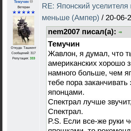
Темучин
RE: Японский уселителя 
Ветеран
меньше (Ампер)
/
20-06-
nem2007 писал(а):
Темучин
Откуда: Ташкент
Жавлон, я думал, что т
Сообщений: 317
Репутация:
333
американских хорошо 
намного больше, чем я
тебе пора заканчивать
японцами.
Спектрал лучше звучит,
Спектрал.
P.S. Если все-же руки 
япошками, то рекоменд