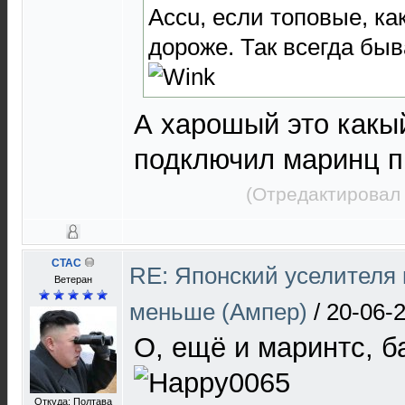
Accu, если топовые, ка
дороже. Так всегда быв
А харошый это какы
подключил маринц п
(Отредактировал 
CTAC
RE: Японский уселителя 
Ветеран
меньше (Ампер)
/
20-06-
О, ещё и маринтс, б
Откуда: Полтава