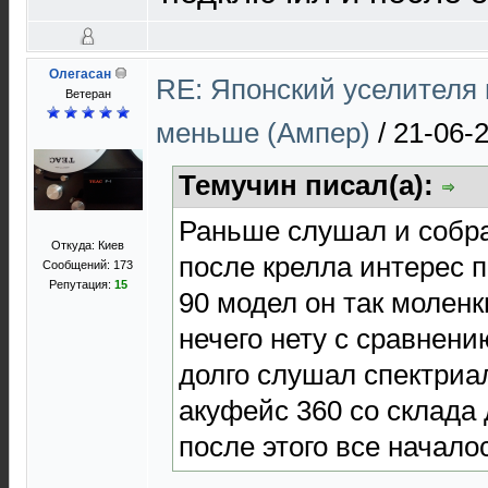
Олегасан
RE: Японский уселителя 
Ветеран
меньше (Ампер)
/
21-06-
Темучин писал(а):
Раньше слушал и собра
Откуда: Киев
после крелла интерес 
Сообщений: 173
Репутация:
15
90 модел он так моленк
нечего нету с сравнен
долго слушал спектриа
акуфейс 360 со склада
после этого все начало