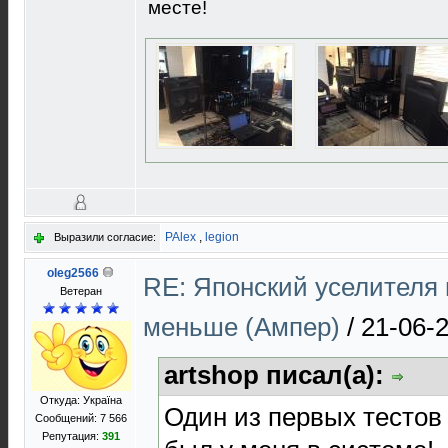
месте!
PAlex
,
legion
Выразили согласие:
oleg2566
RE: Японский уселителя 
Ветеран
меньше (Ампер)
/
21-06-2
artshop писал(а):
Откуда: Україна
Один из первых тестов 
Сообщений: 7 566
Репутация:
391