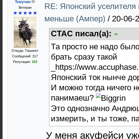
Темучин
RE: Японский уселителя 
Ветеран
меньше (Ампер)
/
20-06-2
CTAC писал(а):
Та просто не надо был
Откуда: Ташкент
брать сразу такой
Сообщений: 317
Репутация:
333
_https://www.accuphase
Японский ток нынче дор
И можно тогда ничего не
панимаеш?
Это однозначно Андрюш
измерить, и ты тоже, 
У меня акуфейси уж