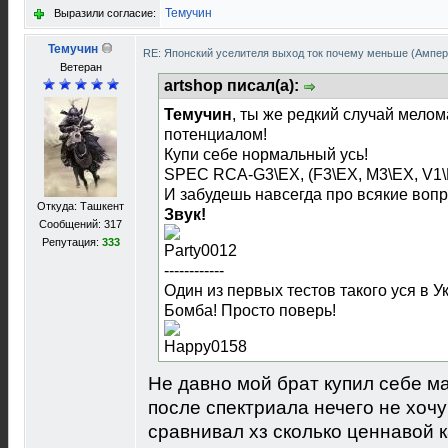
Темучин
Выразили согласие:
Темучин
RE: Японский уселителя выход ток почему меньше (Ампе
Ветеран
artshop писал(а):
Темучин
, ты же редкий случай мело
потенциалом!
Купи себе нормальный усь!
SPEC RCA-G3\EX, (F3\EX, M3\EX, V1\
И забудешь навсегда про всякие вопро
Откуда: Ташкент
Звук!
Сообщений: 317
Репутация:
333
------------
Один из первых тестов такого уся в У
Бомба! Просто поверь!
Не давно мой брат купил себе м
после спектриала нечего не хоч
сравнивал хз сколько ценнавой 