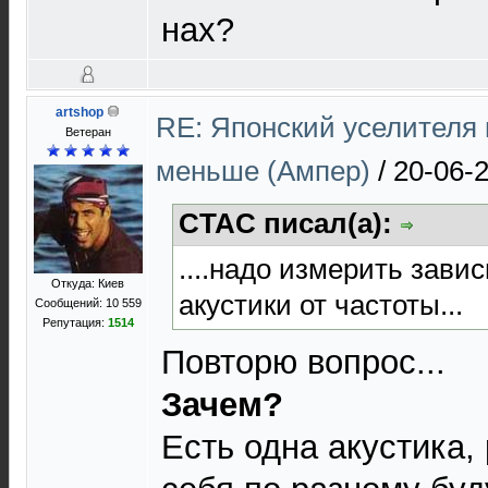
нах?
artshop
RE: Японский уселителя 
Ветеран
меньше (Ампер)
/
20-06-
CTAC писал(а):
....надо измерить зав
Откуда: Киев
акустики от частоты...
Сообщений: 10 559
Репутация:
1514
Повторю вопрос...
Зачем?
Есть одна акустика,