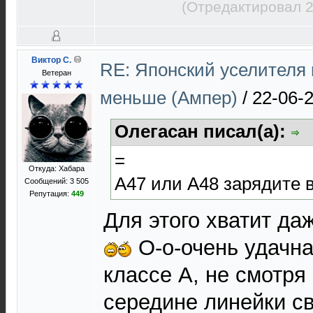
(Отредактировал 2
Виктор С.
RE: Японский уселителя 
Ветеран
меньше (Ампер)
/
22-06-
Олегасан писал(а):
=
Откуда: Хабара
A47 или А48 зарядите в
Сообщений: 3 505
Репутация:
449
Для этого хватит да
О-о-очень удачн
классе А, не смотря 
середине линейки с