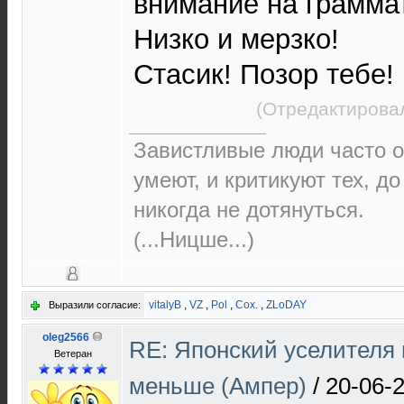
внимание на граммат
Низко и мерзко!
Стасик! Позор тебе!
(Отредактировал
Завистливые люди часто о
умеют, и критикуют тех, д
никогда не дотянуться.
(...Ницше...)
vitalyB
,
VZ
,
Pol
,
Cox.
,
ZLoDAY
Выразили согласие:
oleg2566
RE: Японский уселителя 
Ветеран
меньше (Ампер)
/
20-06-