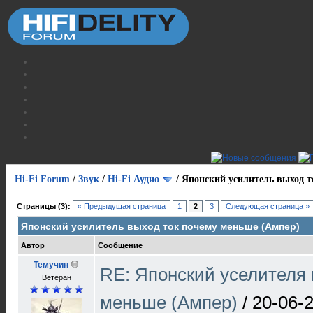
Hi-Fi Forum
/
Звук
/
Hi-Fi Аудио
/
Японский усилитель выход т
Страницы (3):
« Предыдущая страница
1
2
3
Следующая страница »
Японский усилитель выход ток почему меньше (Ампер)
Автор
Сообщение
Темучин
RE: Японский уселителя 
Ветеран
меньше (Ампер)
/
20-06-