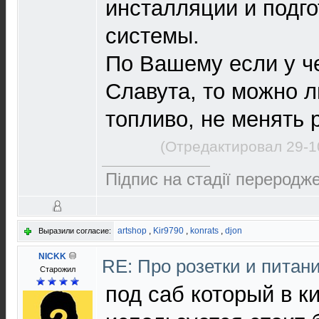
инсталляции и подг
системы.
По Вашему если у ч
Славута, то можно л
топливо, не менять 
(Отредактировал 29-1
Підпис на стадії переродже
artshop
,
Kir9790
,
konrats
,
djon
Выразили согласие:
NICKK
RE: Про розетки и питан
Старожил
под саб который в к