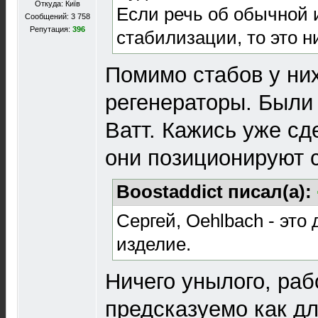
Откуда: Київ
Если речь об обычной 
Сообщений: 3 758
Репутация:
396
стабилизации, то это н
Помимо стабов у ни
регенераторы. Были 
Ватт. Кажись уже сд
они позиционируют с
Boostaddict писал(а):
Сергей, Oehlbach - это
изделие.
Ничего унылого, раб
предсказуемо как дл