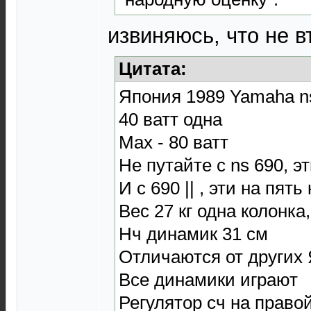
извиняюсь, что не в
Цитата:
Япония 1989 Yamaha ns 
40 ватт одна
Max - 80 ватт
Не путайте с ns 690, э
И с 690 || , эти на пять
Вес 27 кг одна колонка
Нч динамик 31 см
Отличаются от други
Все динамики играют
Регулятор сч на право