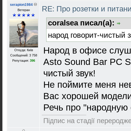
serapion1984
RE: Про розетки и питан
Ветеран
coralsea писал(а):
народ говорит-чистый з
Народ в офисе слуш
Откуда: Київ
Сообщений: 3 758
Asto Sound Bar PC S
Репутация:
396
чистый звук!
Не поймите меня не
Вас хорошей модели,
Речь про "народную 
Підпис на стадії переродже