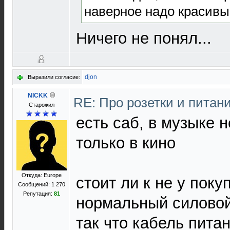
наверное надо красивы
Ничего не понял...
djon
Выразили согласие:
NICKK
RE: Про розетки и питан
Старожил
есть саб, в музыке н
только в кино
Откуда: Europe
стоит ли к не у пок
Сообщений: 1 270
Репутация:
81
нормальный силовой
так что кабель питан