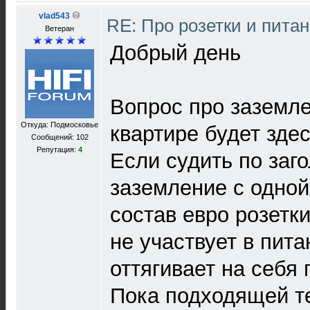
vlad543
RE: Про розетки и пита
Ветеран
Добрый день
Вопрос про заземле
Откуда: Подмосковье
квартире будет зде
Сообщений: 102
Репутация:
4
Если судить по заг
заземление с одной
состав евро розетки
не участвует в пит
оттягивает на себя 
Пока подходящей т