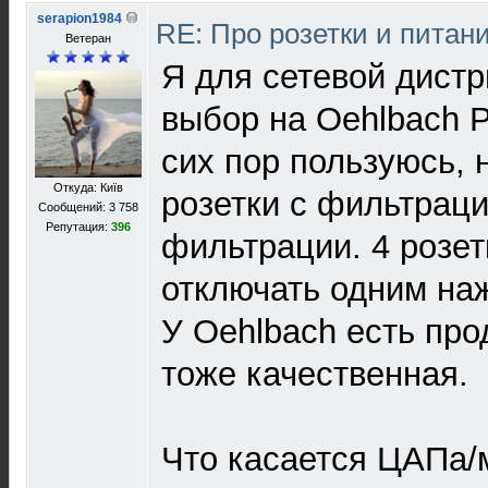
serapion1984
RE: Про розетки и питан
Ветеран
Я для сетевой дист
выбор на Oehlbach P
сих пор пользуюсь, 
Откуда: Київ
розетки с фильтраци
Сообщений: 3 758
Репутация:
396
фильтрации. 4 розет
отключать одним на
У Oehlbach есть про
тоже качественная.
Что касается ЦАПа/