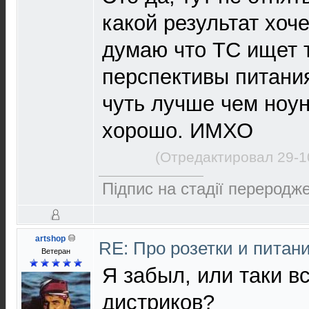
какой результат хоче
думаю что ТС ищет 
перспективы питания
чуть лучше чем ноу
хорошо. ИМХО
(Отредактировал 29-1
Підпис на стадії переродже
artshop
RE: Про розетки и питан
Ветеран
Я забыл, или таки в
дистриков?