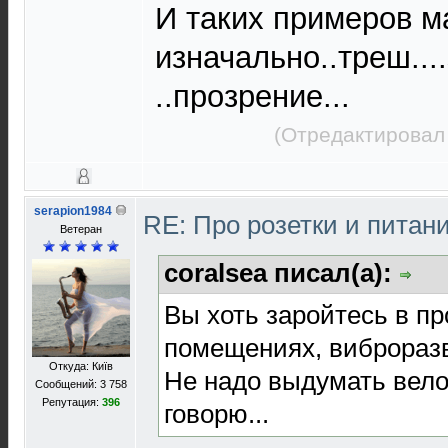
И таких примеров м
изначально..треш...
..прозрение...
(Отредактировал
serapion1984
RE: Про розетки и питан
Ветеран
coralsea писал(а):
Вы хоть заройтесь в пр
помещениях, виброразве
Откуда: Київ
Не надо выдумать вело
Сообщений: 3 758
Репутация:
396
говорю...