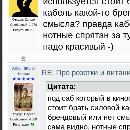
используется стоит 
кабель какой-то бре
Откуда: Europe
смысла? правда каб
Сообщений: 1 270
Репутация:
81
нотные спрятан за т
надо красивый -)
AlTair_SPb
RE: Про розетки и питан
Ветеран
Цитата:
под саб который в кин
стоит брать силовой ка
Откуда: Одесса
брендовый или нет смы
Сообщений: 4 369
сама видно, нотные спр
Репутация:
76