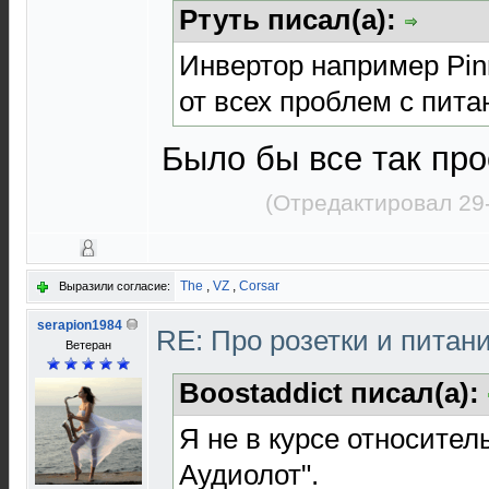
Ртуть писал(а):
Инвертор например Pinn
от всех проблем с пит
Было бы все так про
(Отредактировал 29
The
,
VZ
,
Corsar
Выразили согласие:
serapion1984
RE: Про розетки и питан
Ветеран
Boostaddict писал(а):
Я не в курсе относител
Аудиолот".