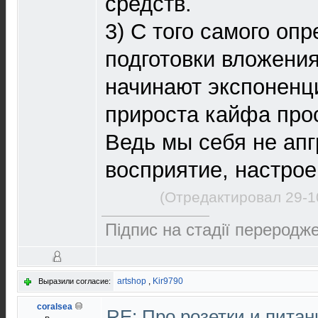
средств.
3) С того самого оп
подготовки вложени
начинают экспоненци
прироста кайфа про
Ведь мы себя не апг
восприятие, настрое
(Отредактировал 29-1
Підпис на стадії переродже
artshop
,
Kir9790
Выразили согласие:
coralsea
RE: Про розетки и пита