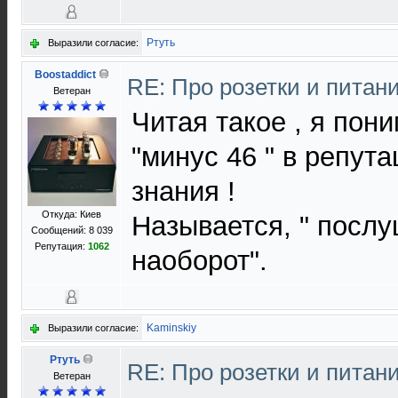
Ртуть
Выразили согласие:
Boostaddict
RE: Про розетки и питан
Ветеран
Читая такое , я пон
"минус 46 " в репута
знания !
Откуда: Киев
Называется, " послу
Сообщений: 8 039
Репутация:
1062
наоборот".
Kaminskiy
Выразили согласие:
Ртуть
RE: Про розетки и питан
Ветеран