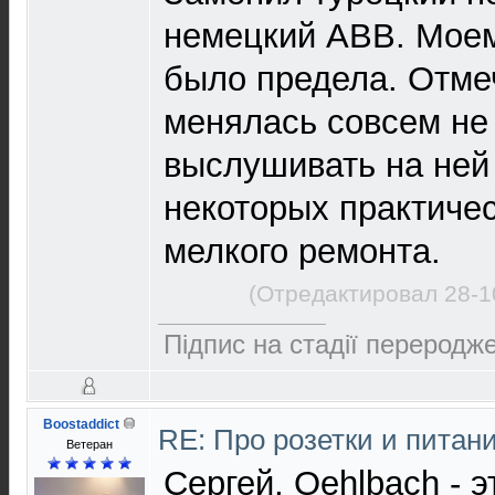
немецкий ABB. Мое
было предела. Отмеч
менялась совсем не
выслушивать на ней 
некоторых практиче
мелкого ремонта.
(Отредактировал 28-1
Підпис на стадії переродже
Boostaddict
RE: Про розетки и питан
Ветеран
Сергей, Oehlbach - 