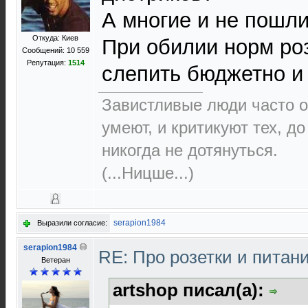
А многие и не пошли
Откуда: Киев
При обилии норм ро
Сообщений: 10 559
Репутация:
1514
слепить бюджетно и
Завистливые люди часто о
умеют, и критикуют тех, д
никогда не дотянуться.
(...Ницше...)
serapion1984
Выразили согласие:
serapion1984
RE: Про розетки и питан
Ветеран
artshop писал(а):