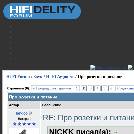
Hi-Fi Forum
/
Звук
/
Hi-Fi Аудио
/
Про розетки и питание
Страницы (6):
« Предыдущая страница
1
2
3
4
5
6
Следующая
Про розетки и питание
Автор
Сообщение
landco
RE: Про розетки и питан
Ветеран
NICKK писал(а):