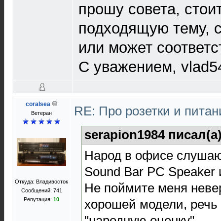
прошу совета, стои
подходящую тему, 
или может соответс
С уважением, vlad5
coralsea
RE: Про розетки и пита
Ветеран
serapion1984 писал(а
Народ в офисе слушают
Sound Bar PC Speaker и
Откуда: Владивосток
Не поймите меня невер
Сообщений: 741
Репутация:
10
хорошей модели, речь 
"народную оценку".