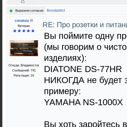
Boostaddict
Выразили согласие:
coralsea
RE: Про розетки и пита
Ветеран
Вы поймите одну пр
(мы говорим о чисто
изделиях):
Откуда: Владивосток
DIATONE DS-77HR
Сообщений: 741
Репутация:
10
НИКОГДА не будет зв
примеру:
YAMAHA NS-1000X
Вы хоть заройтесь в