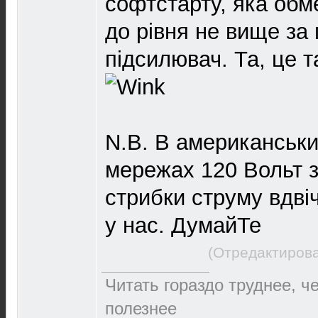
софтстарту, яка обм
до рівня не вище за
підсилювач. Та, це 
N.B. В американськи
мережах 120 Вольт з
стрибки струму вдві
у нас. ДумайТе
(Отредактирова
Читать гораздо труднее, ч
полезнее