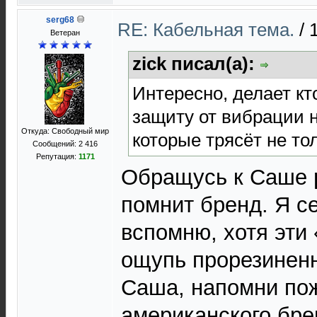
serg68
RE: Кабельная тема.
/
Ветеран
zick писал(а):
Интересно, делает кто
защиту от вибрации 
Откуда: Свободный мир
которые трясёт не тол
Сообщений: 2 416
Репутация:
1171
Обращусь к Саше
помнит бренд. Я с
вспомню, хотя эти
ощупь прорезинен
Саша, напомни по
американского бре