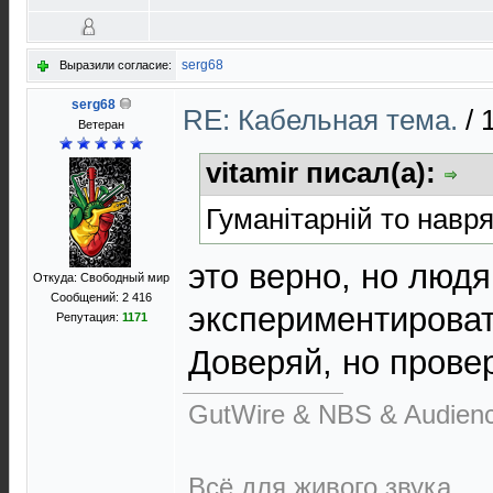
serg68
Выразили согласие:
serg68
RE: Кабельная тема.
/
Ветеран
vitamir писал(а):
Гуманітарній то навря
это верно, но люд
Откуда: Свободный мир
Сообщений: 2 416
экспериментирова
Репутация:
1171
Доверяй, но пров
GutWire & NBS & Audien
Всё для живого звука