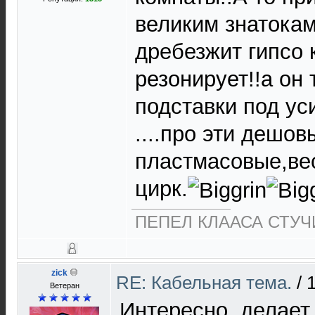
великим знатока
дребезжит гипсо 
резонирует!!а он 
подставки под ус
....про эти дешо
пластмасовые,вес
цирк.
ПЕПЕЛ КЛААСА СТУЧИ
zick
RE: Кабельная тема.
/
Ветеран
Интересно, делает 