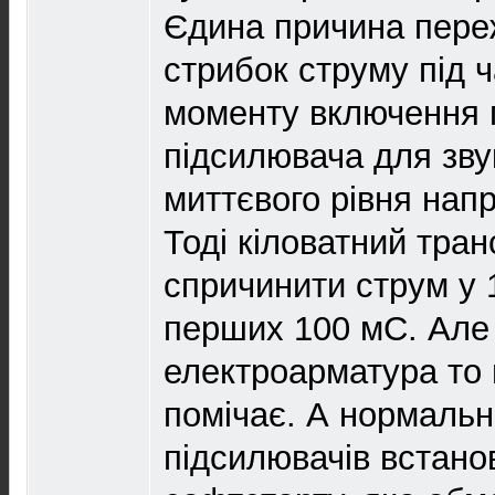
Єдина причина переж
стрибок струму під 
моменту включення 
підсилювача для зву
миттєвого рівня напр
Тоді кіловатний тр
спричинити струм у 
перших 100 мС. Але
електроарматура то 
помічає. А нормаль
підсилювачів встано