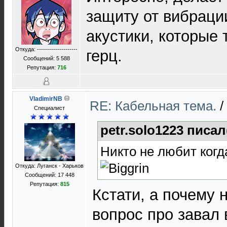
защиту от вибраци
акустики, которые 
Откуда: --------------------
герц.
Сообщений: 5 588
Репутация:
716
VladimirNB
RE: Кабельная тема.
/
Специалист
petr.solo1223 писал
Никто не любит когд
Откуда: Луганск - Харьков
Сообщений: 17 448
Репутация:
815
Кстати, а почему 
вопрос про завал 