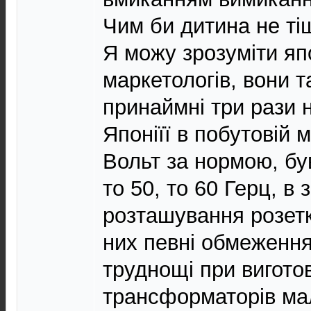
Чим би дитина не ті
Я можу зрозуміти яп
маркетологів, вони т
принаймні три рази 
Японіїї в побутовій 
Вольт за нормою, був
то 50, то 60 Герц, в
розташування розетк
них певні обмеження
труднощі при вигото
трансформаторів мал