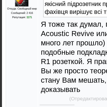
якісний підрозетник 
Откуда: Свободный мир
фахівця вирішує всі т
Сообщений: 2 416
Репутация:
1171
Я тоже так думал, 
Acoustic Revive ил
много лет прошло)
подобные подкладк
R1 розеткой. Я пра
Вы же просто теор
стану Вам мешать,
доказывать
(Отредактирова