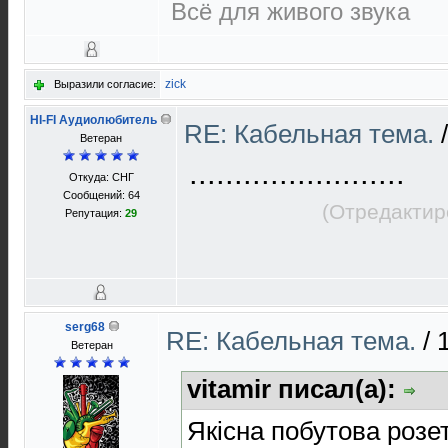
Всё для живого звука
zick
Выразили согласие:
HI-FI Аудиолюбитель
RE: Кабельная тема.
Ветеран
........................
Откуда: СНГ
Сообщений: 64
(Отредактир
Репутация:
29
serg68
RE: Кабельная тема.
/
Ветеран
vitamir писал(а):
Якісна побутова розе