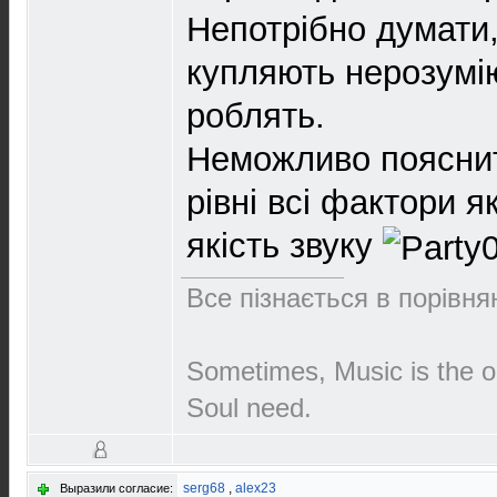
Непотрібно думати,
купляють нерозумію
роблять.
Неможливо пояснит
рівні всі фактори я
якість звуку
Все пізнається в порівнян
Sometimes, Music is the o
Soul need.
serg68
,
alex23
Выразили согласие: