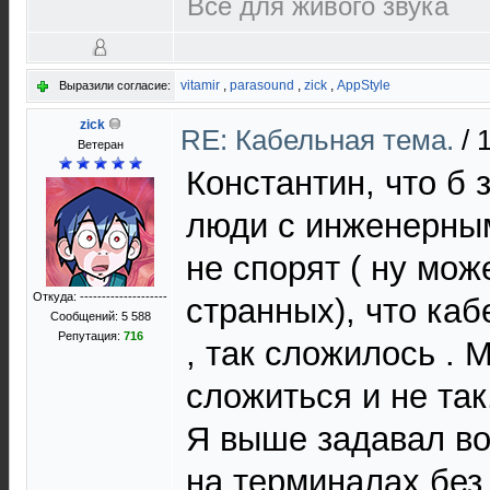
Всё для живого звука
vitamir
,
parasound
,
zick
,
AppStyle
Выразили согласие:
zick
RE: Кабельная тема.
/
Ветеран
Константин, что б 
люди с инженерны
не спорят ( ну мо
Откуда: --------------------
странных), что ка
Сообщений: 5 588
Репутация:
716
, так сложилось . 
сложиться и не так
Я выше задавал в
на терминалах без