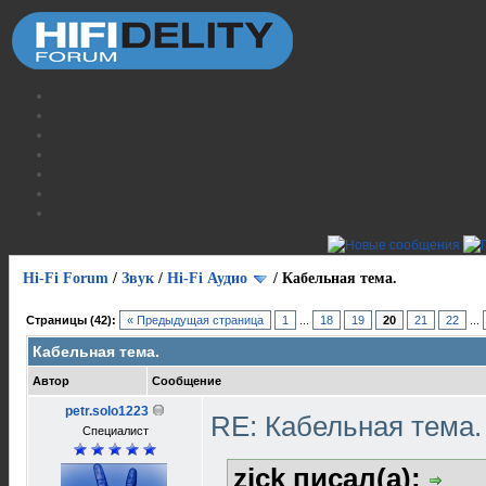
Hi-Fi Forum
/
Звук
/
Hi-Fi Аудио
/
Кабельная тема.
Страницы (42):
« Предыдущая страница
1
...
18
19
20
21
22
...
Кабельная тема.
Автор
Сообщение
petr.solo1223
RE: Кабельная тема
Специалист
zick писал(а):