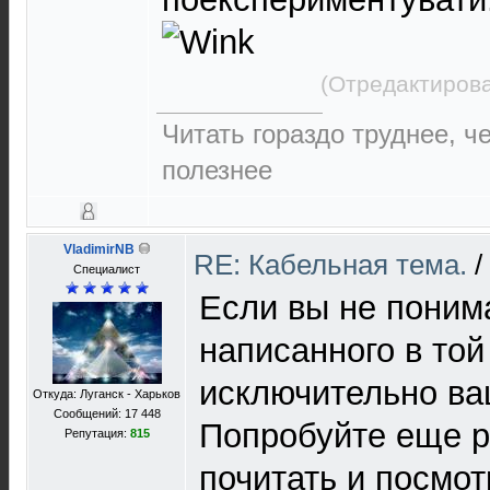
(Отредактирова
Читать гораздо труднее, ч
полезнее
VladimirNB
RE: Кабельная тема.
/
Специалист
Если вы не поним
написанного в той 
исключительно в
Откуда: Луганск - Харьков
Сообщений: 17 448
Попробуйте еще р
Репутация:
815
почитать и посмот