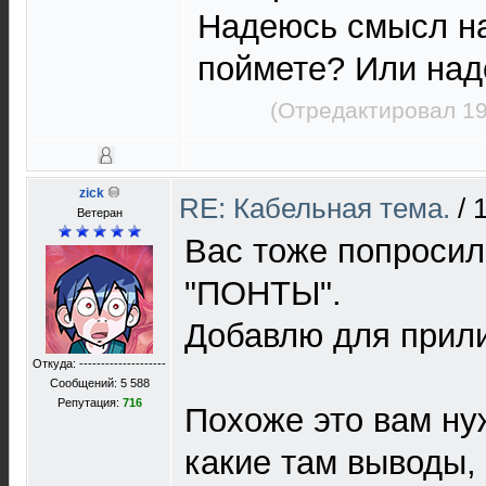
Надеюсь смысл н
поймете? Или над
(Отредактировал 19
zick
RE: Кабельная тема.
/
Ветеран
Вас тоже попросил
"ПОНТЫ".
Добавлю для прили
Откуда: --------------------
Сообщений: 5 588
Репутация:
716
Похоже это вам ну
какие там выводы, 