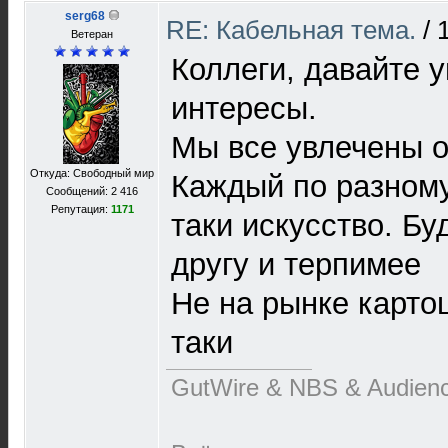
serg68
RE: Кабельная тема.
/
Ветеран
Коллеги, давайте 
интересы.
Мы все увлечены 
Откуда: Свободный мир
Каждый по разному
Сообщений: 2 416
Репутация:
1171
таки искусство. Бу
другу и терпимее
Не на рынке карто
таки
GutWire & NBS & Audien