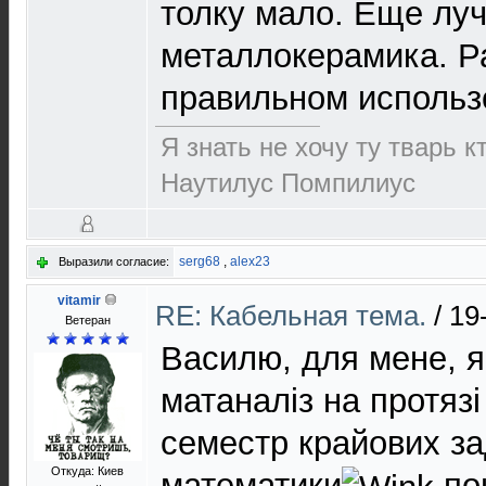
толку мало. Еще лу
металлокерамика. Р
правильном использ
Я знать не хочу ту тварь к
Наутилус Помпилиус
serg68
,
alex23
Выразили согласие:
vitamir
RE: Кабельная тема.
/
19
Ветеран
Василю, для мене, я
матаналіз на протязі
семестр крайових за
Откуда: Киев
математики
пон