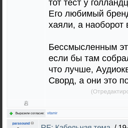
тот тест у голланд
Его любимый бренд
хаяли, а наоборот
Бессмысленным это
если бы там собра
что лучше, Аудиок
Сворд, а они это 
(Отредактир
vitamir
Выразили согласие:
parasound
RE: Кабельная тема.
/
19