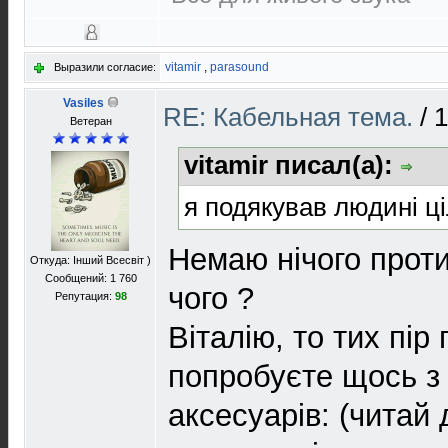
vitamir
,
parasound
Выразили согласие:
Vasiles
RE: Кабельная тема.
/
1
Ветеран
vitamir писал(а):
я подякував людині ц
Немаю нічого проти
Откуда: Інший Всесвіт )
Сообщений: 1 760
чого ?
Репутация:
98
Віталію, то тих пір
попробуєте щось з 
аксесуарів: (читай 