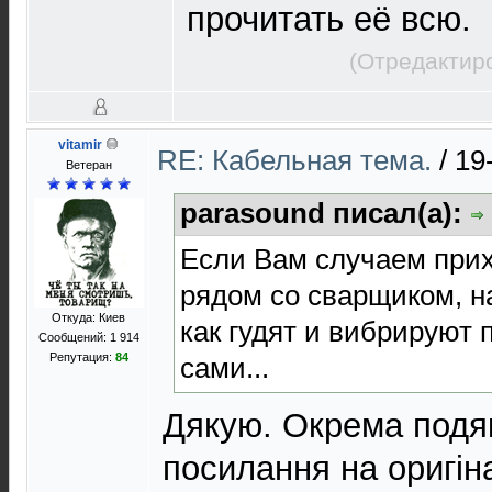
прочитать её всю.
(Отредактир
vitamir
RE: Кабельная тема.
/
19
Ветеран
parasound писал(а):
Если Вам случаем при
рядом со сварщиком, 
Откуда: Киев
как гудят и вибрируют
Сообщений: 1 914
Репутация:
84
сами...
Дякую. Окрема под
посилання на оригін