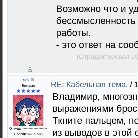
Возможно что и у
бессмысленность
работы.
- это ответ на со
(Отредактировал 19
zick
RE: Кабельная тема.
/
Ветеран
Владимир, многоз
выражениями броса
Ткните пальцем, п
Откуда: --------------------
из выводов в этой 
Сообщений: 5 588