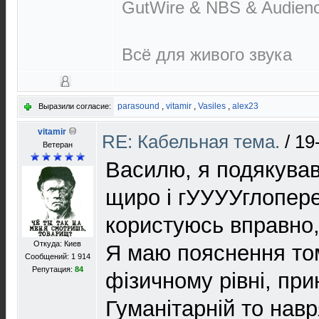
GutWire & NBS & Audien
Всё для живого звука
parasound
,
vitamir
,
Vasiles
,
alex23
Выразили согласие:
vitamir
RE: Кабельная тема.
/
19
Ветеран
Василю, я подякував
щиро і гУУУУглопер
користуюсь вправно
Откуда: Киев
Я маю пояснення то
Сообщений: 1 914
Репутация:
84
фізичному рівні, при
Гуманітарній то навр