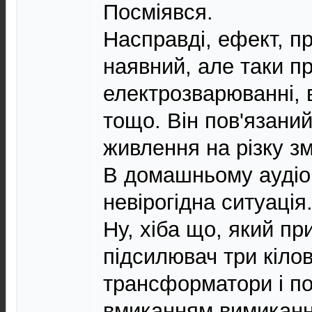
Посміявся.
Насправді, ефект, п
наявний, але таки п
електрозварюванні, 
тощо. Він пов'язани
живлення на різку зм
В домашньому аудіо
невірогідна ситуація.
Ну, хіба що, який пр
підсилювач три кіло
трансформатори і по
вмиканням вимикан