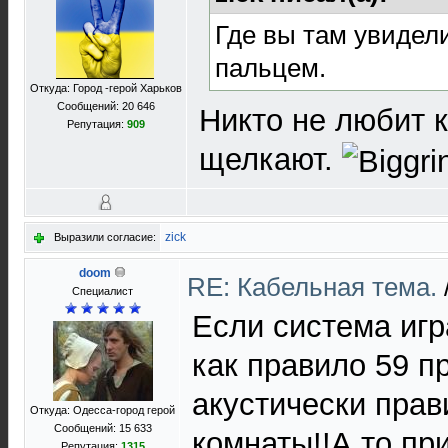
Где вы там увидели
пальцем.
Откуда: Город -герой Харьков
Сообщений: 20 646
Никто не любит к
Репутация:
909
щелкают.
zick
Выразили согласие:
doom
RE: Кабельная тема.
Специалист
Если система игр
как правило 59 п
акустически пра
Откуда: Одесса-город герой
Сообщений: 15 633
комнаты!!А то пр
Репутация:
1315