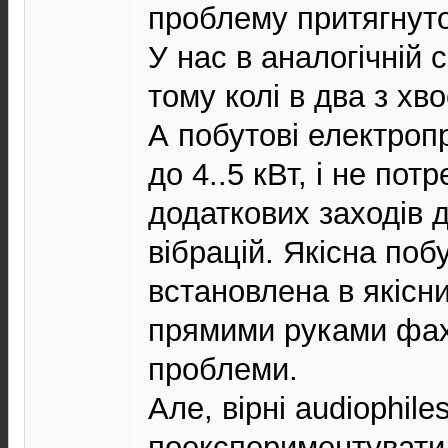
проблему притягнуто
У нас в аналогічній с
тому колі в два з х
А побутові електроп
до 4..5 кВт, і не по
додаткових заходів 
вібрацій. Якісна поб
встановлена в якісн
прямими руками фахі
проблеми.
Але, вірні audiophil
поекспериментувати