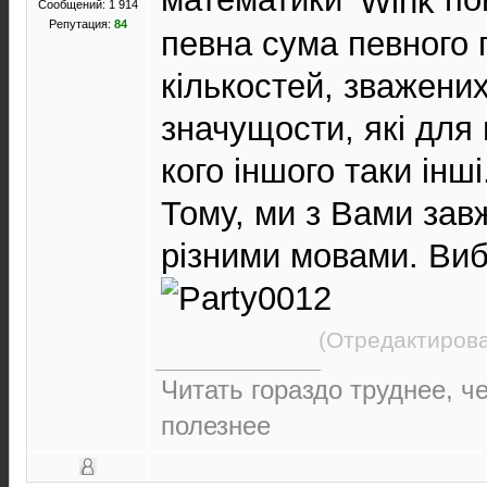
Сообщений: 1 914
Репутация:
84
певна сума певного 
кількостей, зважени
значущости, які для 
кого іншого таки інші
Тому, ми з Вами за
різними мовами. Виб
(Отредактирова
Читать гораздо труднее, ч
полезнее