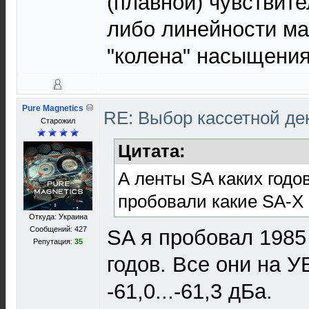
(плавной) чувствит
либо линейности ма
"колена" насыщения
Pure Magnetics
RE: Выбор кассетной де
Старожил
Цитата:
А ленты SA каких годо
пробовали какие SA-X
Откуда: Украина
Сообщений: 427
SA я пробовал 1985
Репутация:
35
годов. Все они на У
-61,0...-61,3 дБа.