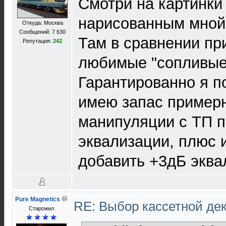
Смотри на картинки
нарисованным мной
Откуда: Москва
Сообщений: 7 630
Там в сравнении пр
Репутация:
242
любимые "сопливые"
Гарантированно я по
имею запас примерн
манипуляции с ТП 
эквализации, плюс
добавить +3дБ эква
Pure Magnetics
RE: Выбор кассетной де
Старожил