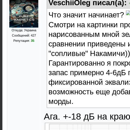
VeschiiOleg писал(а):
Что значит начинает?
Смотри на картинки пр
Откуда: Украина
нарисованным мной зе
Сообщений: 427
Репутация:
35
сравнении приведены 
"сопливые" Накамичи))
Гарантированно я покр
запас примерно 4-6дБ 
фиксированной эквали
возможность еще доба
морды.
Ага. +-18 дБ на кра