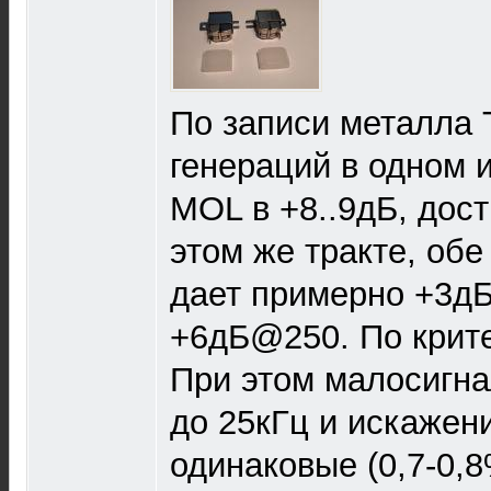
По записи металла
генераций в одном и
МОL в +8..9дБ, до
этом же тракте, обе
дает примерно +3д
+6дБ@250. По крит
При этом малосигн
до 25кГц и искажен
одинаковые (0,7-0,