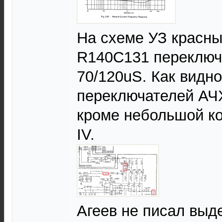
На схеме УЗ красн
R140C131 переключ
70/120uS. Как видно
переключателей АЧХ
кроме небольшой ко
IV.
Агеев не писал выд