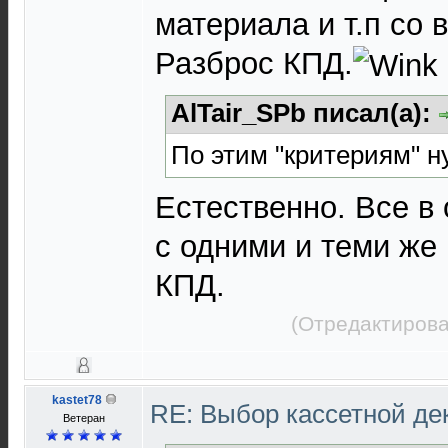
материала и т.п со
Разброс КПД.
AlTair_SPb писал(а):
По этим "критериям" н
Естественно. Все в 
с одними и теми же
КПД.
(Отредактирова
kastet78
RE: Выбор кассетной де
Ветеран