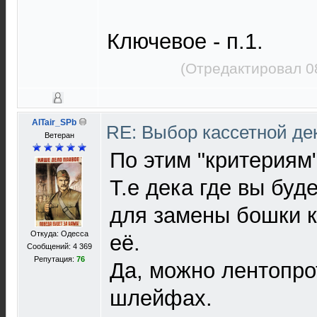
Ключевое - п.1.
(Отредактировал 0
AlTair_SPb
RE: Выбор кассетной де
Ветеран
По этим "критериям"
Т.е дека где вы буд
для замены бошки к
Откуда: Одесса
её.
Сообщений: 4 369
Репутация:
76
Да, можно лентопро
шлейфах.