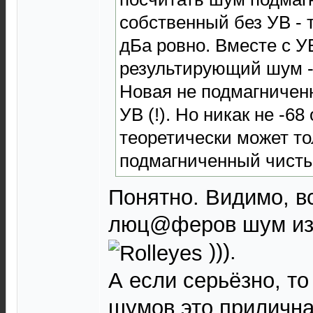
собственный без УВ - 
дБа ровно. Вместе с У
результирующий шум -6
Новая не подмагниченн
УВ (!). Но никак не -68
теоретически может то
подмагниченный чистый
Понятно. Видимо, в
люц@феров шум изм
))).
А если серьёзно, то
шумов это прилична