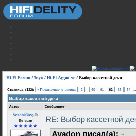
Hi-Fi Forum
/
Звук
/
Hi-Fi Аудио
/
Выбор кассетной деки
Страницы (132):
« Предыдущая страница
1
...
60
61
62
63
64
..
Выбор кассетной деки
Автор
Сообщение
VeschiiOleg
RE: Выбор кассетной де
Ветеран
Avadon писал(а):