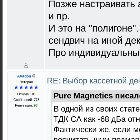
Позже настраивать 
и пр.
И это на "полигоне"
сендвич на иной дек
Про индивидуальные
Avadon
RE: Выбор кассетной де
Ветеран
Pure Magnetics писал
Откуда: RB
Сообщений: 773
Репутация:
93
В одной из своих стат
ТДК СА как -68 дБа отн
Фактически же, если м
посчитать шум подмаг