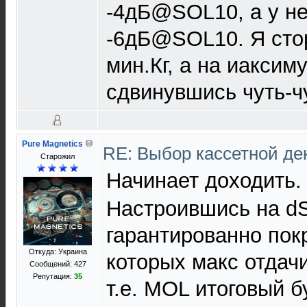
-4дБ@SOL10, а у не
-6дБ@SOL10. Я стор
мин.Кг, а на иаксим
сдвинувшись чуть-ч
Pure Magnetics
RE: Выбор кассетной де
Старожил
Начинает доходить
Настроившись на dS1
гарантированно пок
Откуда: Украина
которых макс отдач
Сообщений: 427
Репутация:
35
т.е. MOL итоговый 