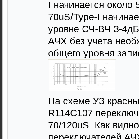
I начинается около 
70uS/Type-I начинае
уровне СЧ-ВЧ 3-4дБ
АЧХ без учёта необ
общего уровня запи
На схеме УЗ красн
R114C107 переключе
70/120uS. Как видно
переключателей АЧХ