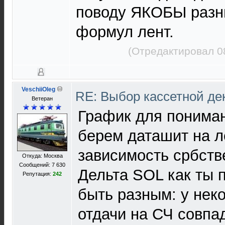
поводу ЯКОБЫ разн
формул лент.
(Отредактировал 0
VeschiiOleg
RE: Выбор кассетной де
Ветеран
График для пониман
берем даташит на л
зависимость србств
Откуда: Москва
Сообщений: 7 630
Дельта SOL как ты
Репутация:
242
быть разным: у нек
отдачи на СЧ совпа