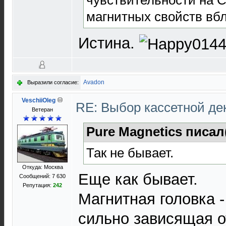
чувствительности на 
магнитных свойств вбл
Истина.
Avadon
Выразили согласие:
VeschiiOleg
RE: Выбор кассетной де
Ветеран
Pure Magnetics писал
Так не бывает.
Откуда: Москва
Еще как бывает.
Сообщений: 7 630
Репутация:
242
Магнитная головка 
сильно зависящая о