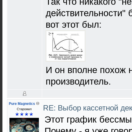
Так что никакого "н
действительности" 
вот этот был:
И он вполне похож н
производитель.
Pure Magnetics
RE: Выбор кассетной де
Старожил
Этот график бессмы
Почему - я уже гово