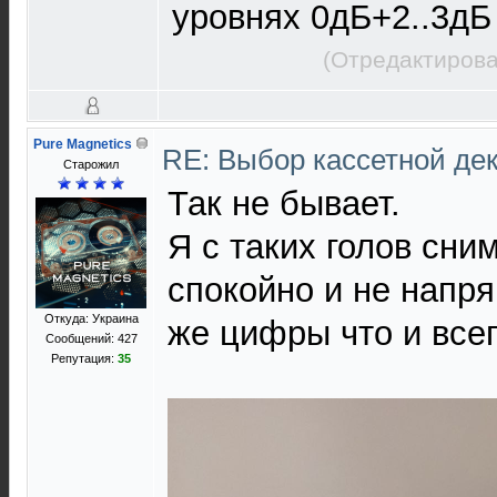
уровнях 0дБ+2..3дБ
(Отредактирова
Pure Magnetics
RE: Выбор кассетной де
Старожил
Так не бывает.
Я с таких голов сни
спокойно и не напр
Откуда: Украина
же цифры что и всег
Сообщений: 427
Репутация:
35