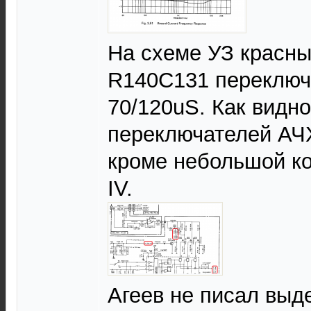
На схеме УЗ красн
R140C131 переключ
70/120uS. Как видно
переключателей АЧХ
кроме небольшой ко
IV.
Агеев не писал выд