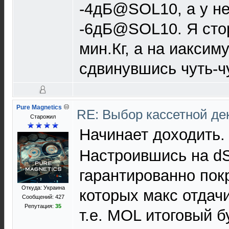
-4дБ@SOL10, а у не
-6дБ@SOL10. Я стор
мин.Кг, а на иаксим
сдвинувшись чуть-ч
Pure Magnetics
RE: Выбор кассетной де
Старожил
Начинает доходить
Настроившись на dS1
гарантированно пок
Откуда: Украина
которых макс отдач
Сообщений: 427
Репутация:
35
т.е. MOL итоговый 