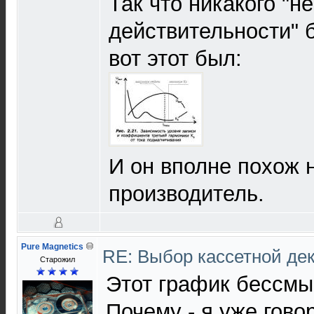
Так что никакого "н
действительности" 
вот этот был:
И он вполне похож н
производитель.
Pure Magnetics
RE: Выбор кассетной де
Старожил
Этот график бессмы
Почему - я уже гово