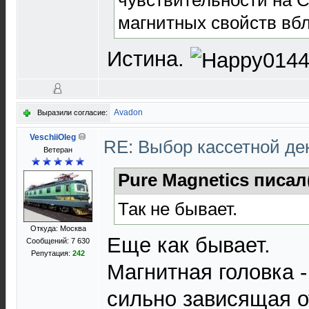
чувствительности на 
магнитных свойств вбл
Истина.
Avadon
Выразили согласие:
VeschiiOleg
RE: Выбор кассетной де
Ветеран
Pure Magnetics писал
Так не бывает.
Откуда: Москва
Еще как бывает.
Сообщений: 7 630
Репутация:
242
Магнитная головка 
сильно зависящая о