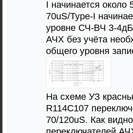
I начинается около 
70uS/Type-I начинае
уровне СЧ-ВЧ 3-4дБ
АЧХ без учёта необ
общего уровня запи
На схеме УЗ красн
R114C107 переключе
70/120uS. Как видно
переключателей АЧХ