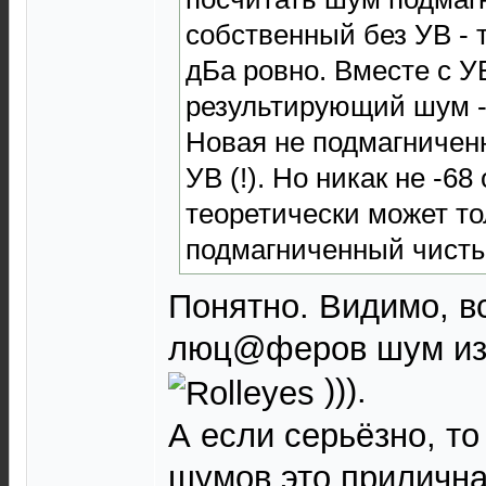
собственный без УВ - 
дБа ровно. Вместе с У
результирующий шум -6
Новая не подмагниченн
УВ (!). Но никак не -68
теоретически может то
подмагниченный чистый
Понятно. Видимо, в
люц@феров шум изм
))).
А если серьёзно, то
шумов это прилична