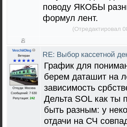
поводу ЯКОБЫ разн
формул лент.
(Отредактировал 0
VeschiiOleg
RE: Выбор кассетной де
Ветеран
График для пониман
берем даташит на л
зависимость србств
Откуда: Москва
Сообщений: 7 630
Дельта SOL как ты
Репутация:
242
быть разным: у нек
отдачи на СЧ совпа