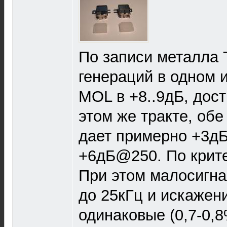
По записи металла
генераций в одном и
МОL в +8..9дБ, до
этом же тракте, обе
дает примерно +3д
+6дБ@250. По крит
При этом малосигн
до 25кГц и искажен
одинаковые (0,7-0,