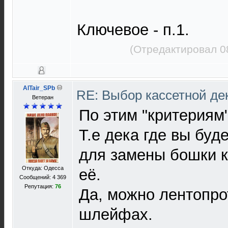
Ключевое - п.1.
(Отредактировал 0
AlTair_SPb
RE: Выбор кассетной де
Ветеран
По этим "критериям"
Т.е дека где вы буд
для замены бошки к
Откуда: Одесса
её.
Сообщений: 4 369
Репутация:
76
Да, можно лентопро
шлейфах.