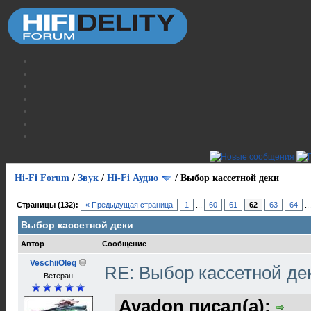
Hi-Fi Forum
/
Звук
/
Hi-Fi Аудио
/
Выбор кассетной деки
Страницы (132):
« Предыдущая страница
1
...
60
61
62
63
64
..
Выбор кассетной деки
Автор
Сообщение
VeschiiOleg
RE: Выбор кассетной де
Ветеран
Avadon писал(а):