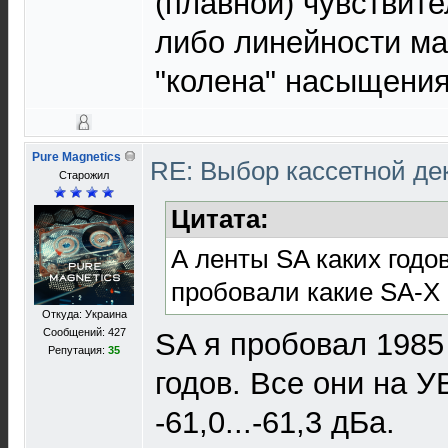
(плавной) чувствит
либо линейности ма
"колена" насыщения
Pure Magnetics
RE: Выбор кассетной де
Старожил
Цитата:
А ленты SA каких годо
пробовали какие SA-X
Откуда: Украина
Сообщений: 427
SA я пробовал 1985
Репутация:
35
годов. Все они на У
-61,0...-61,3 дБа.