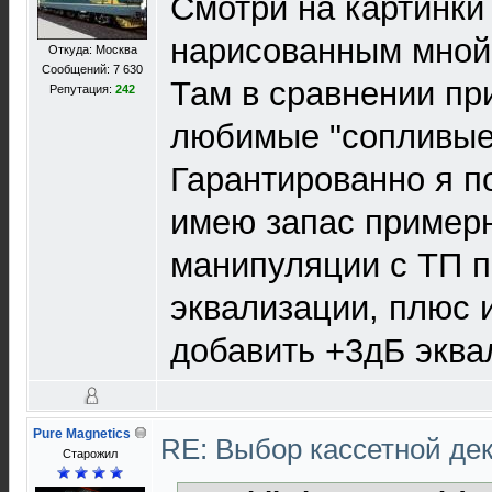
Смотри на картинки
нарисованным мной
Откуда: Москва
Сообщений: 7 630
Там в сравнении пр
Репутация:
242
любимые "сопливые"
Гарантированно я по
имею запас примерн
манипуляции с ТП 
эквализации, плюс
добавить +3дБ эква
Pure Magnetics
RE: Выбор кассетной де
Старожил