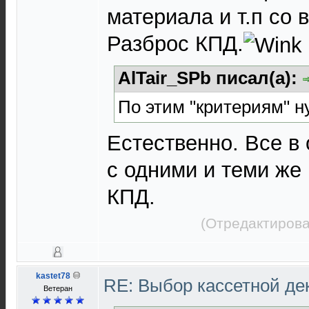
материала и т.п со
Разброс КПД.
AlTair_SPb писал(а):
По этим "критериям" н
Естественно. Все в 
с одними и теми же
КПД.
(Отредактирова
kastet78
RE: Выбор кассетной де
Ветеран