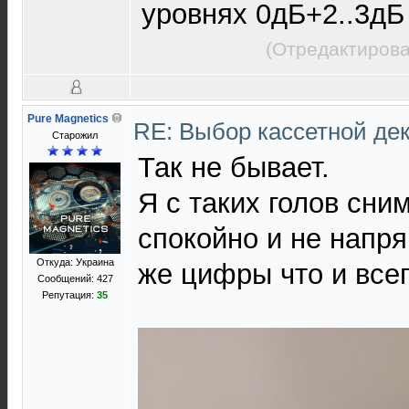
уровнях 0дБ+2..3дБ
(Отредактирова
Pure Magnetics
RE: Выбор кассетной де
Старожил
Так не бывает.
Я с таких голов сни
спокойно и не напр
Откуда: Украина
же цифры что и всег
Сообщений: 427
Репутация:
35