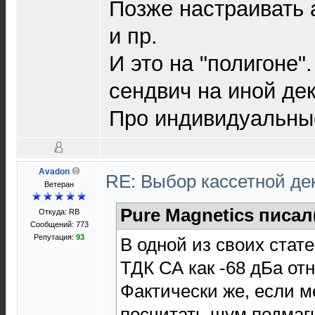
Позже настраивать 
и пр.
И это на "полигоне"
сендвич на иной дек
Про индивидуальные
Avadon
RE: Выбор кассетной де
Ветеран
Pure Magnetics писал
Откуда: RB
Сообщений: 773
Репутация:
93
В одной из своих стат
ТДК СА как -68 дБа отн
Фактически же, если м
посчитать шум подмаг