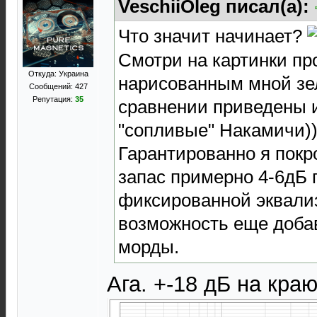
VeschiiOleg писал(а):
Что значит начинает?
Смотри на картинки пр
Откуда: Украина
нарисованным мной зе
Сообщений: 427
Репутация:
35
сравнении приведены 
"сопливые" Накамичи))
Гарантированно я покр
запас примерно 4-6дБ 
фиксированной эквали
возможность еще доба
морды.
Ага. +-18 дБ на кра