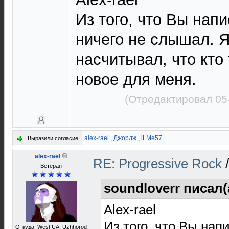
Из того, что Вы нап
ничего не слышал. Я
насчитывал, что кто 
новое для меня.
(Отредактировал 05
alex-rael
,
Джордж
,
iLMe57
Выразили согласие:
alex-rael
RE: Progressive Rock
Ветеран
soundloverr писал(
Alex-raеl
Из того, что Вы нап
Откуда: West UA, Uzhhorod