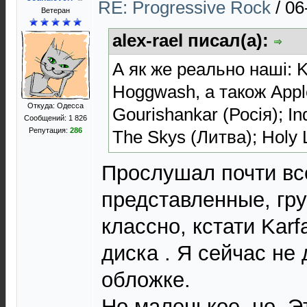
RE: Progressive Rock
/
06
Ветеран
alex-rael писал(а):
А як же реально наші: K
Hoggwash, а також Apple
Откуда: Одесса
Gourishankar (Росія); In
Сообщений: 1 826
Репутация:
286
The Skys (Литва); Holy 
Прослушал почти в
представленные, гру
классно, кстати Kar
диска . Я сейчас не 
обложке.
Но маленькое, но. Э