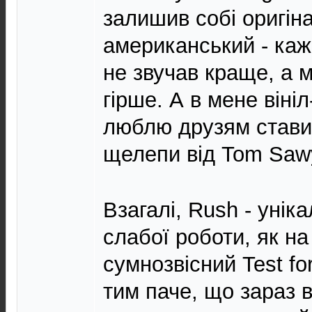
залишив собі оригін
американський - ка
не звучав краще, а м
гірше. А в мене віні
люблю друзям стави
щелепи від Tom Saw
Взагалі, Rush - унік
слабої роботи, як на
сумнозвісний Test f
тим паче, що зараз в