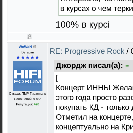
в курсах о чем терк
100% в курсі
WoWaN
RE: Progressive Rock
/
Ветеран
Джордж писал(а):
[
Концерт ИННЫ Желан
Откуда: ПМР Тирасполь
этого года просто ра
Сообщений: 9 863
Репутация:
420
покупать КД - только
Отметил на концерте
концептуально на К