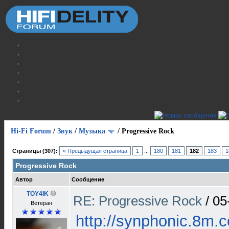
Hi-Fi Forum
/
Звук
/
Музыка
/
Progressive Rock
Страницы (307):
« Предыдущая страница
1
...
180
181
182
183
1
Progressive Rock
Автор
Сообщение
TOY4IK
RE: Progressive Rock
/
05
Ветеран
http://synphonic.8m.