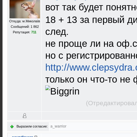
вот так будет понят
18 + 13 за первый д
Откуда: м.Миколаїв
Сообщений: 1 862
след.
Репутация:
711
не проще ли на оф.с
но с регистрированн
http://www.clepsydra.
только он что-то не
(Отредактировал
a_warrior
Выразили согласие: