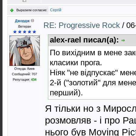
Сергій
Выразили согласие:
Джордж
RE: Progressive Rock
/
06
Ветеран
alex-rael писал(а):
По вихідним в мене зак
класики прога.
Откуда: Киев
Ніяк "не відпускає" ме
Сообщений: 707
Репутация:
434
2-й ("золотий" для мене
перший).
Я тільки но з Мирос
розмовляв - і про Ра
нього був Moving Pi