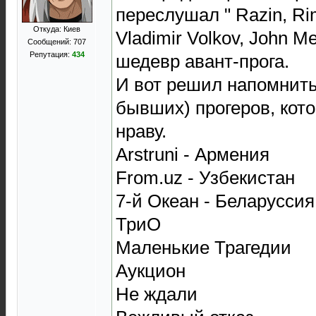
переслушал " Razin, Rim
Откуда: Киев
Vladimir Volkov, John Me
Сообщений: 707
Репутация:
434
шедевр авант-прога.
И вот решил напомнить
бывших) прогеров, кот
нраву.
Arstruni - Армения
From.uz - Узбекистан
7-й Океан - Беларуссия
ТриО
Маленькие Трагедии
Аукцион
Не ждали