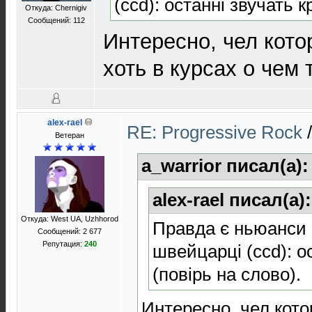
(ccd): останні звучать 
Откуда: Chernigiv
Сообщений: 112
Интересно, чел кото
хоть в курсах о чем 
alex-rael
RE: Progressive Rock
Ветеран
a_warrior писал(а)
alex-rael писал(а)
Откуда: West UA, Uzhhorod
Правда є ньюанси - 
Сообщений: 2 677
Репутация:
240
швейцарці (ccd): о
(повірь на слово).
Интересно, чел кото