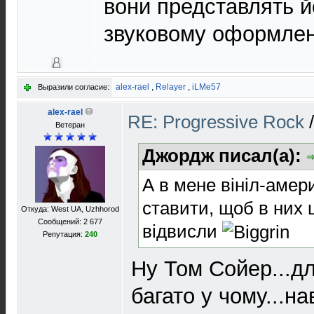
вони представлять й
звуковому оформлен
alex-rael
,
Relayer
,
iLMe57
Выразили согласие:
alex-rael
RE: Progressive Rock
Ветеран
Джордж писал(а):
А в мене вініл-аме
ставити, щоб в них
Откуда: West UA, Uzhhorod
Сообщений: 2 677
відвисли
Репутация:
240
Ну Том Сойер...д
багато у чому...на