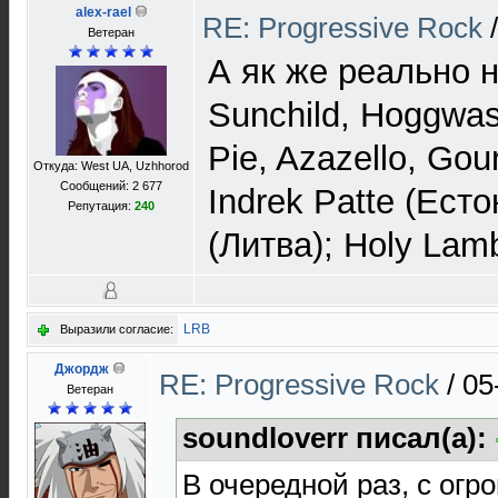
alex-rael
RE: Progressive Rock
Ветеран
А як же реально н
Sunchild, Hoggwas
Pie, Azazello, Gou
Откуда: West UA, Uzhhorod
Сообщений: 2 677
Indrek Patte (Есто
Репутация:
240
(Литва); Holy Lamb
LRB
Выразили согласие:
Джордж
RE: Progressive Rock
/
05
Ветеран
soundloverr писал(а):
В очередной раз, с ог