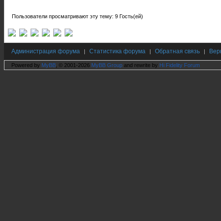
Пользователи просматривают эту тему: 9 Гость(ей)
Администрация форума
Статистика форума
Обратная связь
Вер
|
|
|
Powered by
MyBB
, © 2001-2026
MyBB Group
and rewrite by
Hi Fidelity Forum