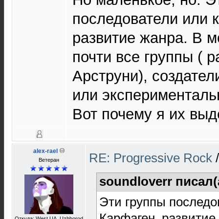
последователи или к
развитие жанра. В м
почти все группы ( р
Арструни), создател
или эксперименталь
Вот почему я их выд
alex-rael
RE: Progressive Rock
Ветеран
soundloverr писал(
Эти группы последо
Карфаген, развитие
Откуда: West UA, Uzhhorod