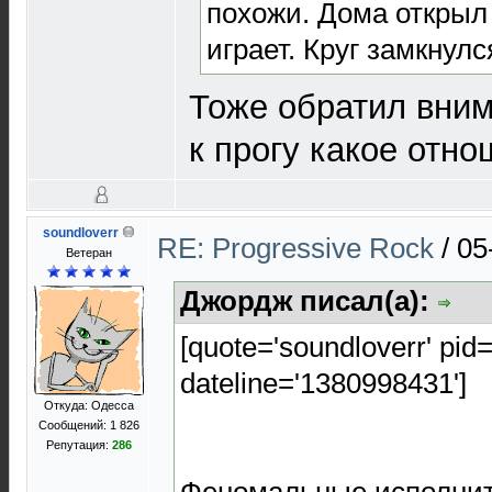
похожи. Дома открыл 
играет. Круг замкнулс
Тоже обратил вним
к прогу какое отно
soundloverr
RE: Progressive Rock
/
05
Ветеран
Джордж писал(а):
[quote='soundloverr' pid
dateline='1380998431']
Откуда: Одесса
Сообщений: 1 826
Репутация:
286
Феномальные исполнит