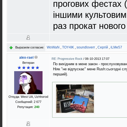
прогових фестах 
іншими культовими
раз прокат новог
WoWaN
,
TOY4IK
,
soundloverr
,
Сергій
,
iLMe57
Выразили согласие:
alex-rael
RE: Progressive Rock
/
06-10-2013 17:07
Ветеран
По вихідним в мене закон - прослуховуван
Ніяк "не відпускає" мене Rush:сьогодні сл
перший).
Откуда: West UA, Uzhhorod
Сообщений: 2 677
Репутация:
240