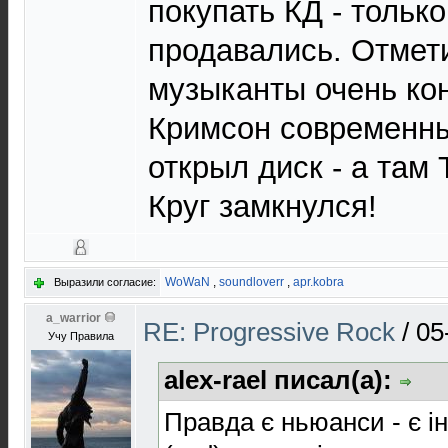
покупать КД - только
продавались. Отмети
музыканты очень ко
Кримсон современн
открыл диск - а там 
Круг замкнулся!
WoWaN
,
soundloverr
,
apr.kobra
Выразили согласие:
a_warrior
RE: Progressive Rock
/
05
Учу Правила
alex-rael писал(а):
Правда є ньюанси - є ін