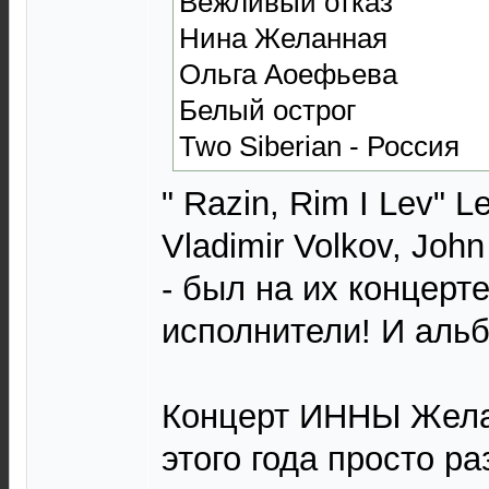
Вежливый отказ
Нина Желанная
Ольга Аоефьева
Белый острог
Two Siberian - Россия
" Razin, Rim I Lev" L
Vladimir Volkov, Joh
- был на их концерт
исполнители! И аль
Концерт ИННЫ Жела
этого года просто р