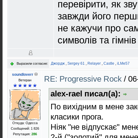
перевірити, як зв
завжди його перш
не кажучи про сам
символів та гімнів
Джордж
,
Sergey 61
,
Relayer
,
Castle
,
iLMe57
Выразили согласие:
soundloverr
RE: Progressive Rock
/
06
Ветеран
alex-rael писал(а):
По вихідним в мене зак
класики прога.
Откуда: Одесса
Ніяк "не відпускає" ме
Сообщений: 1 826
Репутация:
286
2-й ("золотий" для мене