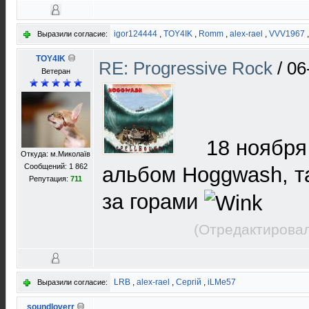
igor124444
,
TOY4IK
,
Romm
,
alex-rael
,
VVV1967
Выразили согласие:
TOY4IK
RE: Progressive Rock
/
06
Ветеран
18 ноября
Откуда: м.Миколаїв
Сообщений: 1 862
альбом Hoggwash, та
Репутация:
711
за горами
(Отредактировал
LRB
,
alex-rael
,
Сергій
,
iLMe57
Выразили согласие:
soundloverr