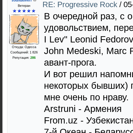
soundloverr
RE: Progressive Rock
/
05
Ветеран
В очередной раз, с 
удовольствием, пере
I Lev" Leonid Fedorov
Откуда: Одесса
John Medeski, Marc 
Сообщений: 1 826
Репутация:
286
авант-прога.
И вот решил напомни
некоторых бывших) 
мне очень по нраву.
Arstruni - Армения
From.uz - Узбекиста
7-й Океан - Беларус