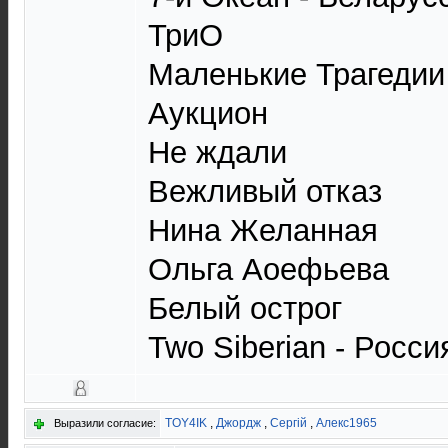
ТриО
Маленькие Трагедии
Аукцион
Не ждали
Вежливый отказ
Нина Желанная
Ольга Аоефьева
Белый острог
Two Siberian - Росси
TOY4IK
,
Джордж
,
Сергій
,
Алекс1965
Выразили согласие: