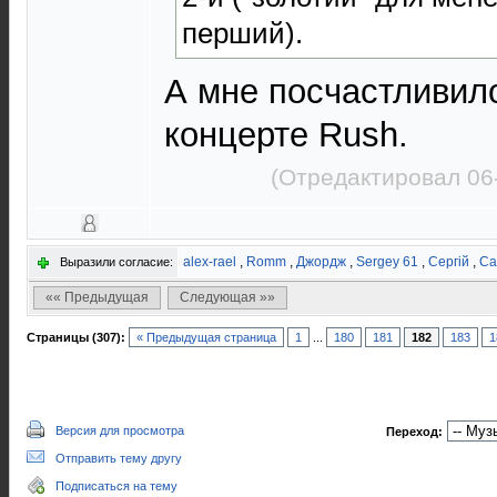
перший).
А мне посчастливил
концерте Rush.
(Отредактировал 06
alex-rael
,
Romm
,
Джордж
,
Sergey 61
,
Сергій
,
Ca
Выразили согласие:
«« Предыдущая
Следующая »»
Страницы (307):
« Предыдущая страница
1
...
180
181
182
183
1
Версия для просмотра
Переход:
Отправить тему другу
Подписаться на тему