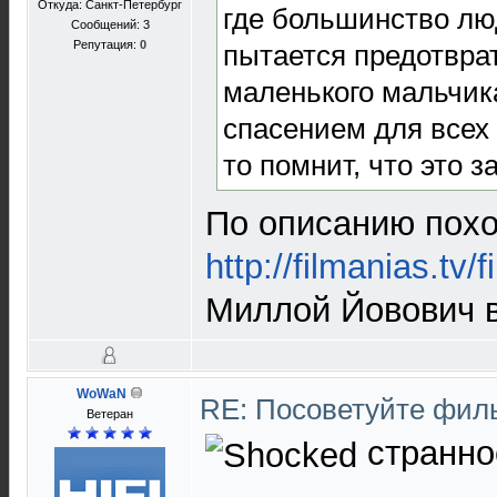
Откуда: Санкт-Петербург
где большинство лю
Сообщений: 3
Репутация:
0
пытается предотврат
маленького мальчик
спасением для всех 
то помнит, что это 
По описанию похо
http://filmanias.tv/
Миллой Йовович в
WoWaN
RE: Посоветуйте фи
Ветеран
странно