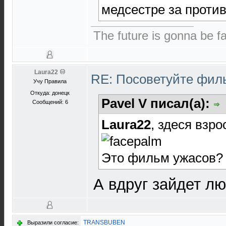
медсестре за проти
The future is gonna be fa
Laura22
RE: Посоветуйте фи
Учу Правила
Откуда: донецк
Pavel V писал(а):
Сообщений: 6
Laura22
, здеся взро
Это фильм ужасов? 
А вдруг зайдет лю
TRANSBUBEN
Выразили согласие: