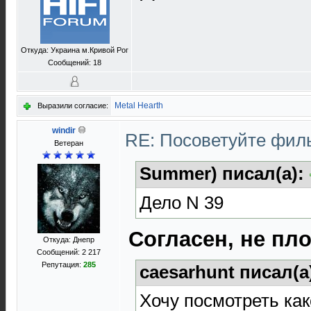
Откуда: Украина м.Кривой Рог
Сообщений: 18
Metal Hearth
Выразили согласие:
windir
RE: Посоветуйте фи
Ветеран
Summer) писал(а):
Дело N 39
Согласен, не пл
Откуда: Днепр
Сообщений: 2 217
Репутация:
285
caesarhunt писал(а
Хочу посмотреть как