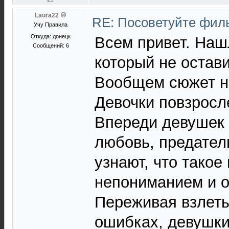
Laura22
RE: Посоветуйте фи
Учу Правила
Откуда: донецк
Всем привет. Наш
Сообщений: 6
который не остав
Вообщем сюжет не
Девочки повзросл
Впереди девушек 
любовь, предатель
узнают, что такое
непониманием и 
Переживая взлеты
ошибках, девушки 