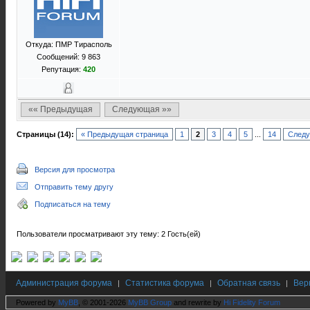
Откуда: ПМР Тирасполь
Сообщений: 9 863
Репутация:
420
«« Предыдущая
Следующая »»
Страницы (14):
« Предыдущая страница
1
2
3
4
5
...
14
Следу
Версия для просмотра
Отправить тему другу
Подписаться на тему
Пользователи просматривают эту тему: 2 Гость(ей)
Администрация форума
Статистика форума
Обратная связь
Вер
|
|
|
Powered by
MyBB
, © 2001-2026
MyBB Group
and rewrite by
Hi Fidelity Forum