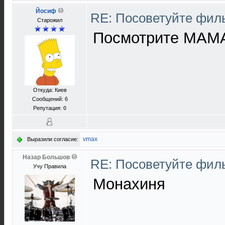
Йосиф
RE: Посоветуйте фи
Старожил
Посмотрите МАМ
Откуда: Киев
Сообщений: 6
Репутация:
0
vmax
Выразили согласие:
Назар Большов
RE: Посоветуйте фи
Учу Правила
Монахиня