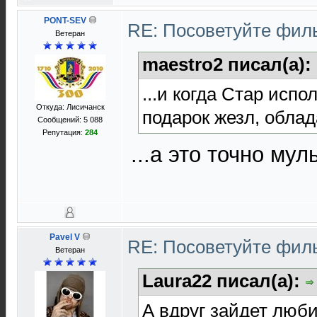
PONT-SEV
RE: Посоветуйте фи
Ветеран
maestro2 писал(а):
...и когда Стар исп
Откуда: Лисичанск
подарок жезл, обла
Сообщений: 5 088
Репутация:
284
...а это точно му
Pavel V
RE: Посоветуйте фи
Ветеран
Laura22 писал(а):
А вдруг зайдет люби