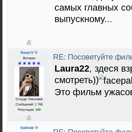
самых главных со
выпускному...
Pavel V
RE: Посоветуйте фи
Ветеран
Laura22
, здеся в
смотреть))
Это фильм ужасов
Откуда: Николаев
Сообщений: 1 766
Репутация:
340
SolAndr