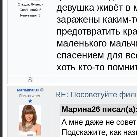
девушка живёт в 
Откуда: Луганск
Сообщений: 5
Репутация:
3
заражены каким-т
предотвратить кра
маленького мальч
спасением для вс
хоть кто-то помни
MariannaKul
RE: Посоветуйте фи
Пользователь
Марина26 писал(а)
А мне даже не совет
Подскажите, как наз