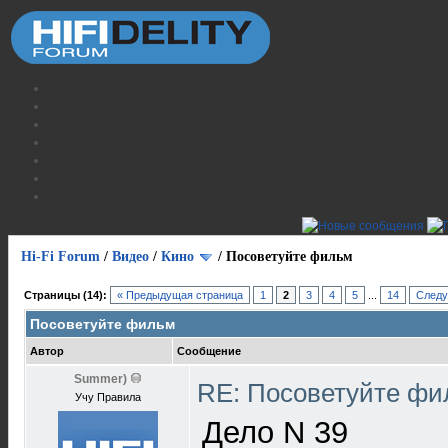
Hi-Fi Forum
/
Видео
/
Кино
/
Посоветуйте фильм
Страницы (14):
« Предыдущая страница
1
2
3
4
5
...
14
Следу
Посоветуйте фильм
Автор
Сообщение
Summer)
RE: Посоветуйте ф
Учу Правила
Дело N 39