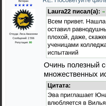
RE: Посоветуйте фи
Ветеран
Laura22 писал(а):
Всем привет. Нашла
оставил равнодушн
Откуда: Леса Амазонки
плохой, даже, скаже
Сообщений: 2 556
Репутация:
80
ученицами колледжа
испытаний
Очинь полезный с
множественных ис
Цитата:
Эва приглашает Юна
влюбляется в Вилья