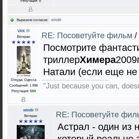
Репутация:
0
windir
Выразили согласие:
VAK
RE: Посоветуйте фильм
/
Ветеран
Посмотрите фантаст
триллер
Химера
2009
Натали (если еще не
Откуда: Одесса
"Just because you can, does
Сообщений: 1 996
Репутация:
684
windir
RE: Посоветуйте фи
Ветеран
Астрал - один из 
который реально 