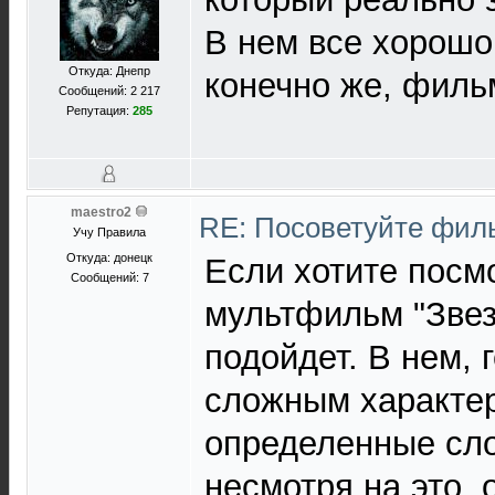
В нем все хорошо,
Откуда: Днепр
конечно же, филь
Сообщений: 2 217
Репутация:
285
maestro2
RE: Посоветуйте фи
Учу Правила
Откуда: донецк
Если хотите посмо
Сообщений: 7
мультфильм "Звез
подойдет. В нем, 
сложным характер
определенные сло
несмотря на это,