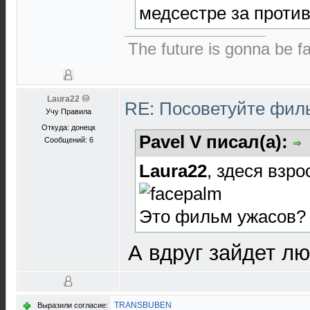
медсестре за проти
The future is gonna be fa
Laura22
RE: Посоветуйте фи
Учу Правила
Откуда: донецк
Pavel V писал(а):
Сообщений: 6
Laura22
, здеся взро
Это фильм ужасов? 
А вдруг зайдет лю
TRANSBUBEN
Выразили согласие: