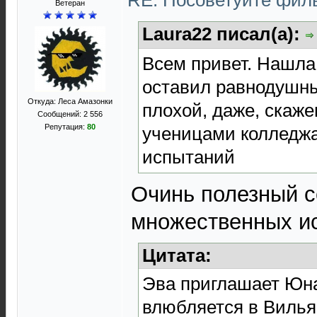
RE: Посоветуйте фи
Ветеран
Laura22 писал(а):
Всем привет. Нашла
оставил равнодушн
Откуда: Леса Амазонки
плохой, даже, скаже
Сообщений: 2 556
Репутация:
80
ученицами колледжа
испытаний
Очинь полезный с
множественных ис
Цитата:
Эва приглашает Юна
влюбляется в Вилья