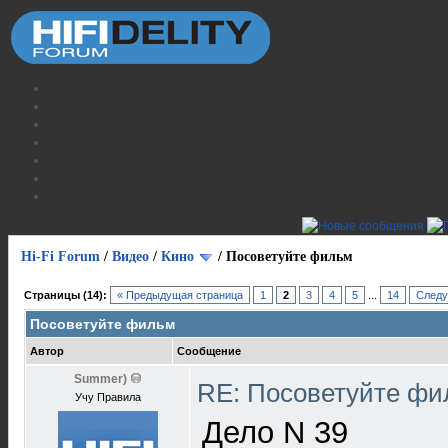
Hi-Fi Forum
/
Видео
/
Кино
/
Посоветуйте фильм
Страницы (14):
« Предыдущая страница
1
2
3
4
5
...
14
Следу
Посоветуйте фильм
Автор
Сообщение
Summer)
RE: Посоветуйте ф
Учу Правила
Дело N 39