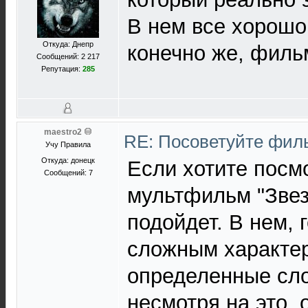
В нем все хорошо,
Откуда: Днепр
конечно же, филь
Сообщений: 2 217
Репутация:
285
maestro2
RE: Посоветуйте фи
Учу Правила
Откуда: донецк
Если хотите посмо
Сообщений: 7
мультфильм "Звез
подойдет. В нем, 
сложным характер
определенные сло
несмотря на это,