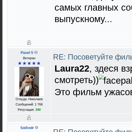
самых главных со
выпускному...
Pavel V
RE: Посоветуйте фи
Ветеран
Laura22
, здеся в
смотреть))
Это фильм ужасов
Откуда: Николаев
Сообщений: 1 766
Репутация:
340
SolAndr