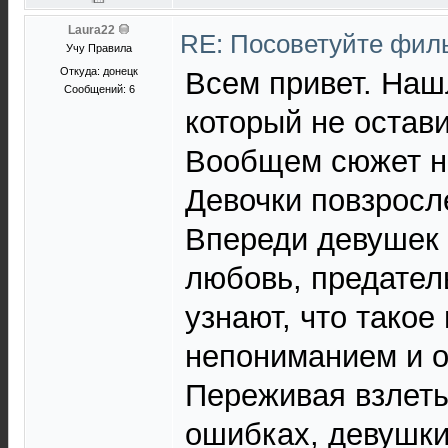
Laura22
RE: Посоветуйте фи
Учу Правила
Откуда: донецк
Всем привет. Наш
Сообщений: 6
который не остав
Вообщем сюжет не
Девочки повзросл
Впереди девушек 
любовь, предатель
узнают, что такое
непониманием и 
Переживая взлеты
ошибках, девушки 