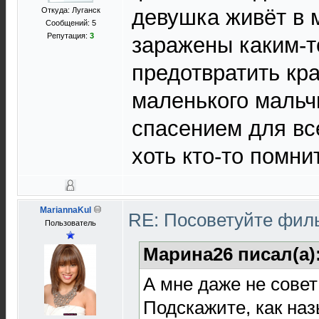
девушка живёт в 
Откуда: Луганск
Сообщений: 5
Репутация:
3
заражены каким-т
предотвратить кра
маленького мальч
спасением для вс
хоть кто-то помни
MariannaKul
RE: Посоветуйте фи
Пользователь
Марина26 писал(а)
А мне даже не совет
Подскажите, как наз