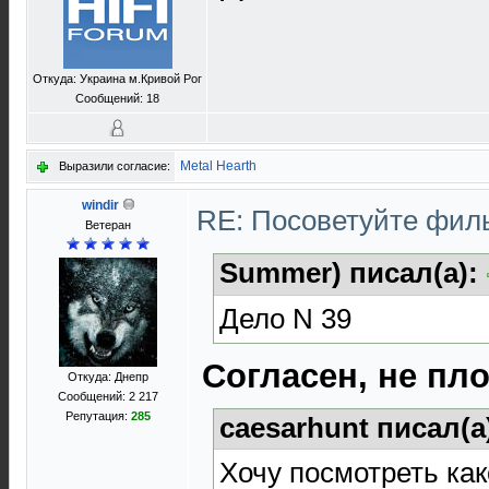
Откуда: Украина м.Кривой Рог
Сообщений: 18
Metal Hearth
Выразили согласие:
windir
RE: Посоветуйте фи
Ветеран
Summer) писал(а):
Дело N 39
Согласен, не пл
Откуда: Днепр
Сообщений: 2 217
Репутация:
285
caesarhunt писал(а
Хочу посмотреть как