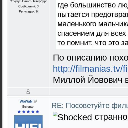
Откуда: Санкт-Петербург
где большинство лю
Сообщений: 3
Репутация:
0
пытается предотврат
маленького мальчик
спасением для всех 
то помнит, что это 
По описанию похо
http://filmanias.tv/
Миллой Йовович в
WoWaN
RE: Посоветуйте фи
Ветеран
странно