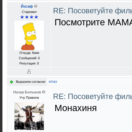
Йосиф
RE: Посоветуйте фи
Старожил
Посмотрите МАМ
Откуда: Киев
Сообщений: 6
Репутация:
0
vmax
Выразили согласие:
Назар Большов
RE: Посоветуйте фи
Учу Правила
Монахиня