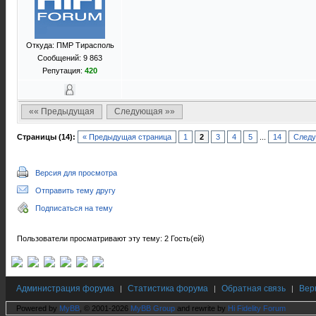
Откуда: ПМР Тирасполь
Сообщений: 9 863
Репутация:
420
«« Предыдущая
Следующая »»
Страницы (14):
« Предыдущая страница
1
2
3
4
5
...
14
Следу
Версия для просмотра
Отправить тему другу
Подписаться на тему
Пользователи просматривают эту тему: 2 Гость(ей)
Администрация форума
Статистика форума
Обратная связь
Вер
|
|
|
Powered by
MyBB
, © 2001-2026
MyBB Group
and rewrite by
Hi Fidelity Forum