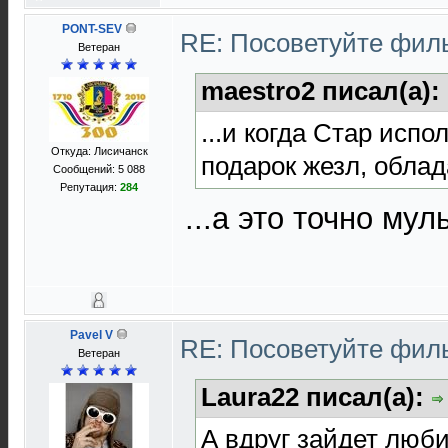
PONT-SEV
RE: Посоветуйте фи
Ветеран
maestro2 писал(а):
...и когда Стар исп
Откуда: Лисичанск
подарок жезл, обла
Сообщений: 5 088
Репутация:
284
...а это точно му
Pavel V
RE: Посоветуйте фи
Ветеран
Laura22 писал(а):
А вдруг зайдет люби