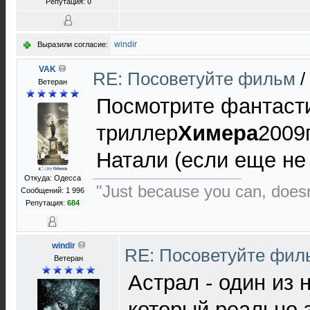
Репутация:
0
windir
Выразили согласие:
VAK
RE: Посоветуйте фильм
/
Ветеран
Посмотрите фантаст
триллер
Химера
2009
Натали (если еще не
Откуда: Одесса
"Just because you can, does
Сообщений: 1 996
Репутация:
684
windir
RE: Посоветуйте фи
Ветеран
Астрал - один из 
который реально 