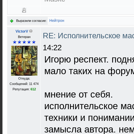
Нейтрон
Выразили согласие:
VictorV
RE: Исполнительское ма
Ветеран
14:22
Игорю респект. подн
мало таких на фору
Откуда:
Сообщений: 11 474
Репутация:
612
мнение от себя.
исполнительское мас
техники и понимании
замысла автора. н