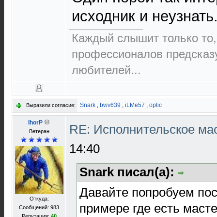
исходник и неузнать.
Каждый слышит только то,
пpофеccионалов пpедcказ
любителей...
Snark
,
bwv639
,
iLMe57
,
optic
Выразили согласие:
IhorP
RE: Исполнительское ма
Ветеран
14:40
Snark писал(а):
Давайте попробуем пос
Откуда:
примере где есть масте
Сообщений: 983
Репутация:
40