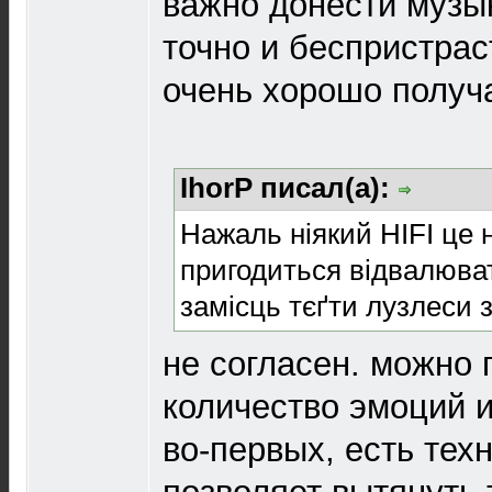
важно донести музы
точно и беспристраст
очень хорошо получ
IhorP писал(а):
Нажаль ніякий HIFI це 
пригодиться відвалюват
замісць тєґти лyзлеси з
не согласен. можно
количество эмоций и
во-первых, есть техн