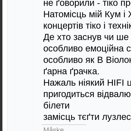
не ґоворили - тіко пр
Натомісць мій Кум і 
концертів тіко і техн
Де хто заснув чи ше
особливо емоційна 
особливо як B Bіоло
ґарна ґрачка.
Нажаль ніякий HIFI 
пригодиться відвалю
білети
замісць тєґти лyзлес
Måske