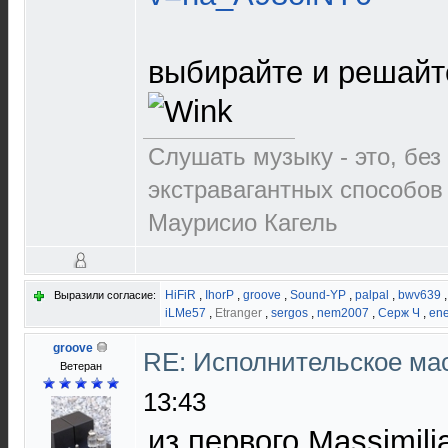
выбирайте и решайт
Слушать музыку - это, без
экстравагантных способов 
Маурисио Кагель
HiFiR
,
IhorP
,
groove
,
Sound-YP
,
palpal
,
bwv639
Выразили согласие:
iLMe57
,
Etranger
,
sergos
,
nem2007
,
Серж Ч
,
en
groove
RE: Исполнительское ма
Ветеран
13:43
из первого Massimilia