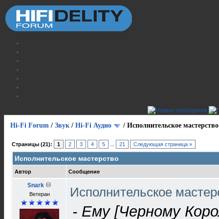
Hi-Fi Forum
/
Звук
/
Hi-Fi Аудио
/
Исполнительское мастерство
Страницы (21):
1
2
3
4
5
...
21
Следующая страница »
Исполнительское мастерство
Автор
Сообщение
Snark
Исполнительское масте
Ветеран
- Ему [Черному Кор