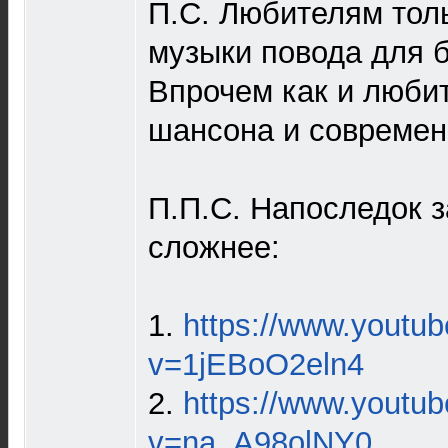
П.С. Любителям тол
музыки повода для б
Впрочем как и люби
шансона и современ
П.П.С. Напоследок з
сложнее:
1.
https://www.youtu
v=1jEBoO2eln4
2.
https://www.youtu
v=na_A98olNY0