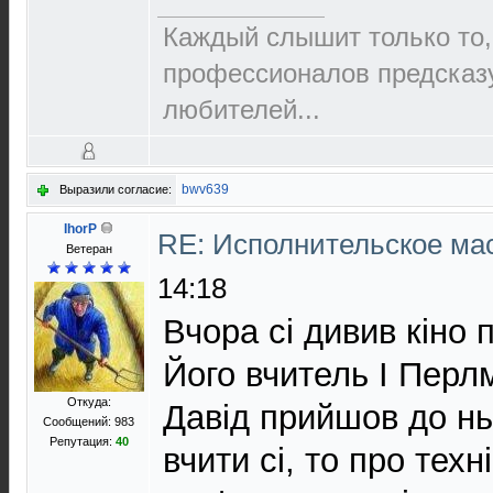
Каждый слышит только то,
пpофеccионалов пpедcказ
любителей...
bwv639
Выразили согласие:
IhorP
RE: Исполнительское ма
Ветеран
14:18
Вчора сі дивив кіно 
Його вчитель І Перл
Откуда:
Давід прийшов до нь
Сообщений: 983
Репутация:
40
вчити сі, то про тех