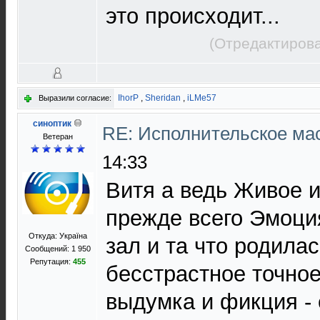
это происходит...
(Отредактирова
IhorP
,
Sheridan
,
iLMe57
Выразили согласие:
синоптик
RE: Исполнительское ма
Ветеран
14:33
Витя а ведь Живое 
прежде всего Эмоция
Откуда: Україна
зал и та что родила
Сообщений: 1 950
Репутация:
455
бесстрастное точное
выдумка и фикция - 