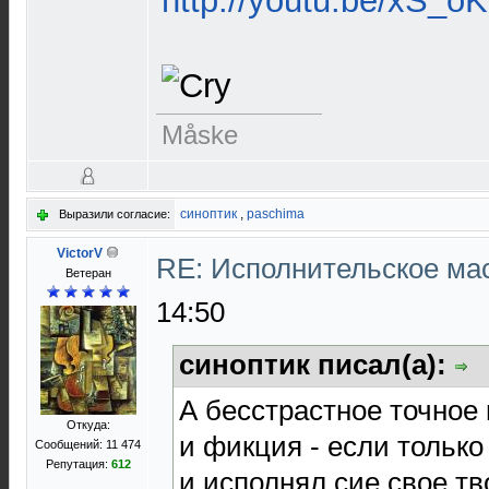
http://youtu.be/xS_o
Måske
синоптик
,
paschima
Выразили согласие:
VictorV
RE: Исполнительское ма
Ветеран
14:50
синоптик писал(а):
А бесстрастное точное
Откуда:
и фикция - если тольк
Сообщений: 11 474
Репутация:
612
и исполнял сие свое тв