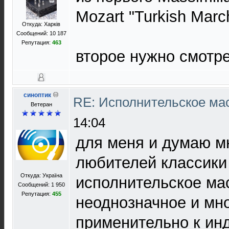
Mozart "Turkish Marc
Откуда: Харків
Сообщений: 10 187
Репутация:
463
второе нужно смотре
синоптик
RE: Исполнительское ма
Ветеран
14:04
для меня и думаю м
любителей классики 
Откуда: Україна
исполнительское мас
Сообщений: 1 950
Репутация:
455
неоднозначное и мн
применительно к ин