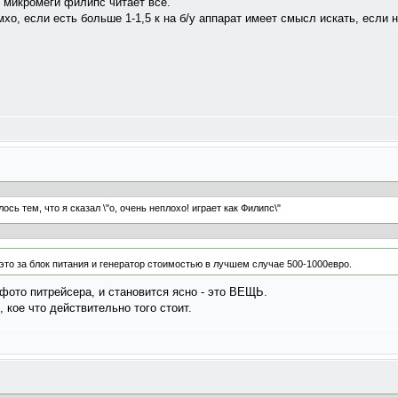
 микромеги филипс читает все.
мхо, если есть больше 1-1,5 к на б/у аппарат имеет смысл искать, если
ось тем, что я сказал \"о, очень неплохо! играет как Филипс\"
 это за блок питания и генератор стоимостью в лучшем случае 500-1000евро.
 фото питрейсера, и становится ясно - это ВЕЩЬ.
 кое что действительно того стоит.