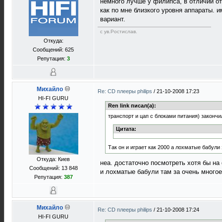
немного лучше у филипса, в отличии от
как по мне близкого уровня аппараты. и
вариант.
с ув.Ростислав.
Откуда:
Сообщений: 625
Репутация:
3
Михайло
Re: CD плееры philips
/
21-10-2008 17:23
HI-FI GURU
Ren link писал(а):
транспорт и цап с блоками питания) закончил
Цитата:
Так он и играет как 2000 а лохматые бабули
Откуда: Киев
неа. достаточно посмотреть хотя бы на
Сообщений: 13 848
и лохматые бабули там за очень многое,
Репутация:
387
Михайло
Re: CD плееры philips
/
21-10-2008 17:24
HI-FI GURU