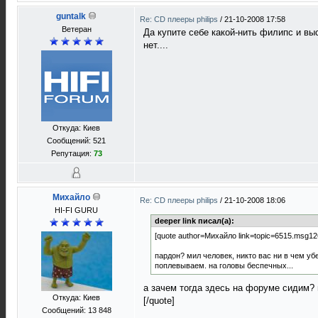
guntalk
Re: CD плееры philips
/
21-10-2008 17:58
Ветеран
Да купите себе какой-нить филипс и вы
нет....
Откуда: Киев
Сообщений: 521
Репутация:
73
Михайло
Re: CD плееры philips
/
21-10-2008 18:06
HI-FI GURU
deeper link писал(а):
[quote author=Михайло link=topic=6515.msg
пардон? мил человек, никто вас ни в чем уб
поплевываем. на головы беспечных...
а зачем тогда здесь на форуме сидим?
Откуда: Киев
[/quote]
Сообщений: 13 848