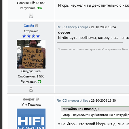
Сообщений: 13 848
Игорь, неужели ты действительно с ка
Репутация:
387
Санёк
Re: CD плееры philips
/
21-10-2008 18:24
Старожил
deeper
В чём суть проблемы, которую вы пыта
"Помиляйся, тільки не зупиняйся" (с) реклама Nesc
Откуда: Киев
Сообщений: 1 503
Репутация:
76
deeper
Re: CD плееры philips
/
21-10-2008 18:30
Учу Правила
Михайло link писал(а):
Игорь, неужели ты действительно с каждой
я не Игорь. кто такой Игорь и т.д. мне