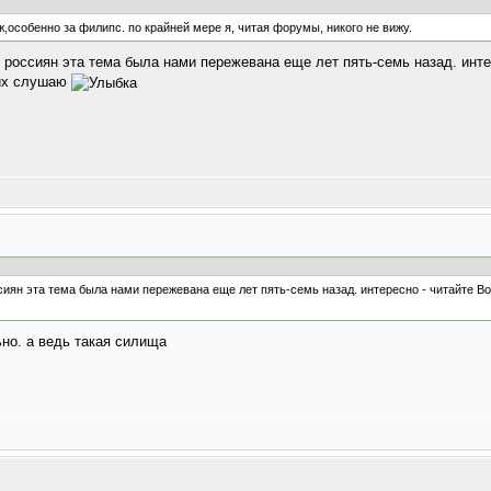
ж,особенно за филипс. по крайней мере я, читая форумы, никого не вижу.
у россиян эта тема была нами пережевана еще лет пять-семь назад. инт
 их слушаю
ссиян эта тема была нами пережевана еще лет пять-семь назад. интересно - читайте В
ьно. а ведь такая силища