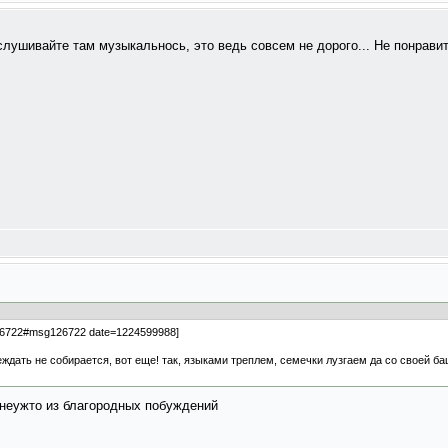
слушивайте там музыкальнось, это ведь совсем не дорого... Не понрави
126722#msg126722 date=1224599988]
еждать не собирается, вот еще! так, языками треплем, семечки лузгаем да со своей ба
 неужто из благородных побуждений