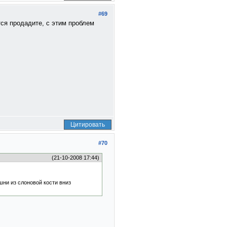
#69
тся продадите, с этим проблем
Цитировать
#70
(21-10-2008 17:44)
шни из слоновой кости вниз