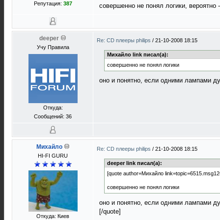
Репутация:
387
совершенно не понял логики, вероятно 
deeper
Re: CD плееры philips
/
21-10-2008 18:15
Учу Правила
Михайло link писал(а):
совершенно не понял логики
оно и понятно, если одними лампами д
Откуда:
Сообщений: 36
Михайло
Re: CD плееры philips
/
21-10-2008 18:15
HI-FI GURU
deeper link писал(а):
[quote author=Михайло link=topic=6515.msg
совершенно не понял логики
оно и понятно, если одними лампами д
[/quote]
Откуда: Киев