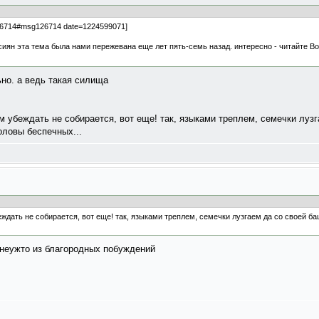
126714#msg126714 date=1224599071]
ссиян эта тема была нами пережевана еще лет пять-семь назад. интересно - читайте В
ьно. а ведь такая силища
ем убеждать не собирается, вот еще! так, языками треплем, семечки луз
оловы беспечных...
еждать не собирается, вот еще! так, языками треплем, семечки лузгаем да со своей ба
 неужто из благородных побуждений