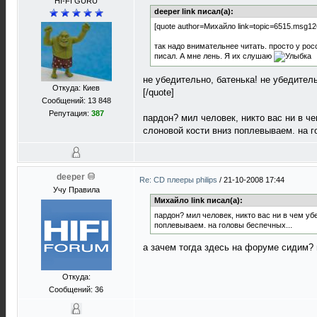
HI-FI GURU
deeper link писал(а):
[quote author=Михайло link=topic=6515.msg
так надо внимательнее читать. просто у ро
писал. А мне лень. Я их слушаю
не убедительно, батенька! не убедител
Откуда: Киев
[/quote]
Сообщений: 13 848
Репутация:
387
пардон? мил человек, никто вас ни в ч
слоновой кости вниз поплевываем. на г
deeper
Re: CD плееры philips
/
21-10-2008 17:44
Учу Правила
Михайло link писал(а):
пардон? мил человек, никто вас ни в чем уб
поплевываем. на головы беспечных...
а зачем тогда здесь на форуме сидим?
Откуда:
Сообщений: 36