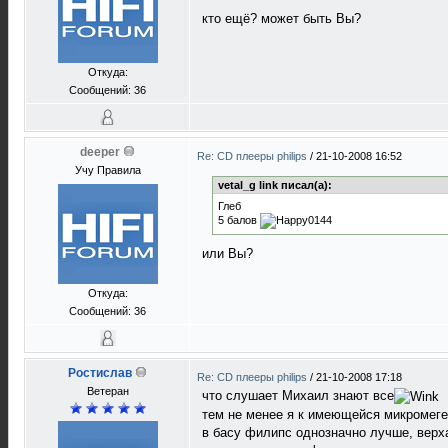
кто ещё? может быть Вы?
Откуда:
Сообщений: 36
deeper
Re: CD плееры philips
/
21-10-2008 16:52
Учу Правила
vetal_g link писал(а):
Глеб
5 балов
или Вы?
Откуда:
Сообщений: 36
Ростислав
Re: CD плееры philips
/
21-10-2008 17:18
Ветеран
что слушает Михаил знают все
тем не менее я к имеющейся микромеге
в басу филипс однозначно лучше, верха