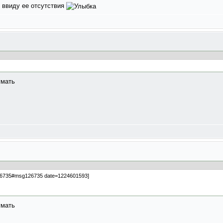
- ввиду ее отсутствия
умать
126735#msg126735 date=1224601593]
умать