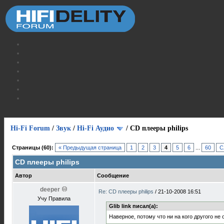
Hi-Fi Forum
/
Звук
/
Hi-Fi Аудио
/
CD плееры philips
Страницы (60):
« Предыдущая страница
1
2
3
4
5
6
...
60
С
CD плееры philips
Автор
Сообщение
deeper
Re: CD плееры philips
/
21-10-2008 16:51
Учу Правила
Glib link писал(а):
Наверное, потому что ни на кого другого н