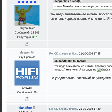
deeper link писал(а):
кроме Михайло никто так не ратует за винта
так надо внимательнее читать. просто 
он очень хорошо писал. А мне лень. Я
Откуда: Киев
Сообщений: 13 848
Репутация:
387
deeper
Re: CD плееры philips
/
21-10-2008 17:35
Учу Правила
Михайло link писал(а):
так надо внимательнее читать. просто у ро
писал. А мне лень. Я их слушаю
не убедительно, батенька! не убедител
Откуда:
Сообщений: 36
Михайло
Re: CD плееры philips
/
21-10-2008 17:39