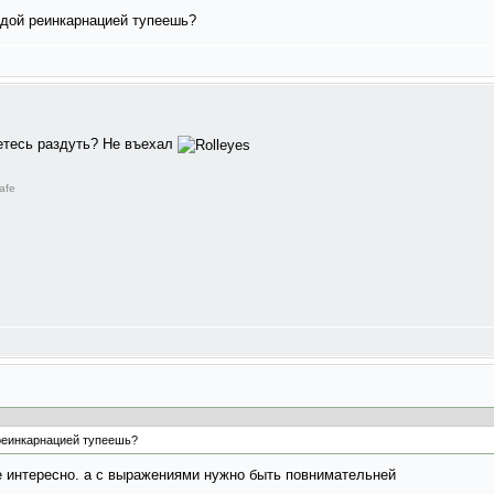
ждой реинкарнацией тупеешь?
етесь раздуть? Не въехал
afe
 реинкарнацией тупеешь?
 не интересно. а с выражениями нужно быть повнимательней