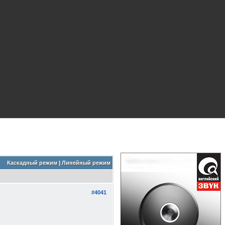
Каскадный режим
|
Линейный режим
#4041