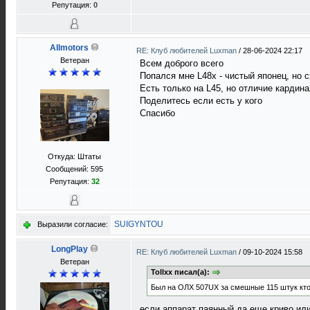
Репутация:
0
Allmotors
RE: Клуб любителей Luxman
/
28-06-2024 22:17
Ветеран
Всем доброго всего
Попался мне L48x - чистый японец, но с
Есть только на L45, но отличие кардин
Поделитесь если есть у кого
Спасибо
Откуда: Штаты
Сообщений: 595
Репутация:
32
SUIGYNTOU
Выразили согласие:
LongPlay
RE: Клуб любителей Luxman
/
09-10-2024 15:58
Ветеран
Tollxx писал(а):
Был на ОЛХ 507UX за смешные 115 штук кто
если аппарат паянный да еще криво ил