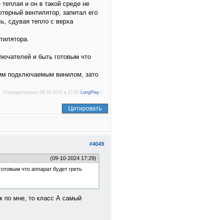
 теплая и он в такой среде не
ютерный вентилятор, запитал его
ь, сдувая тепло с верха
нтилятора.
лючателей и быть готовым что
дним подключаемым винилом, зато
(Отредактировал 09-10-2024 в 17:50
LongPlay
.)
Цитировать
#4049
(09-10-2024 17:29)
готовым что аппарат будет греть
к по мне, то класс А самый