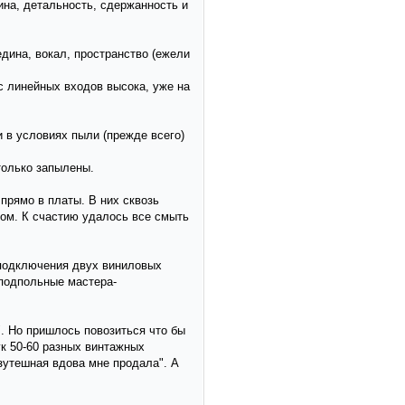
ина, детальность, сдержанность и
дина, вокал, пространство (ежели
с линейных входов высока, уже на
и в условиях пыли (прежде всего)
только запылены.
прямо в платы. В них сквозь
том. К счастию удалось все смыть
е подключения двух виниловых
 подпольные мастера-
". Но пришлось повозиться что бы
ук 50-60 разных винтажных
езутешная вдова мне продала". А