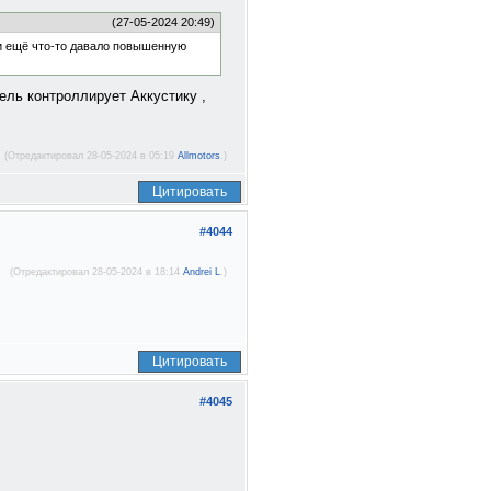
(27-05-2024 20:49)
ли ещё что-то давало повышенную
ель контроллирует Аккустику ,
(Отредактировал 28-05-2024 в 05:19
Allmotors
.)
Цитировать
#4044
(Отредактировал 28-05-2024 в 18:14
Andrei L
.)
Цитировать
#4045