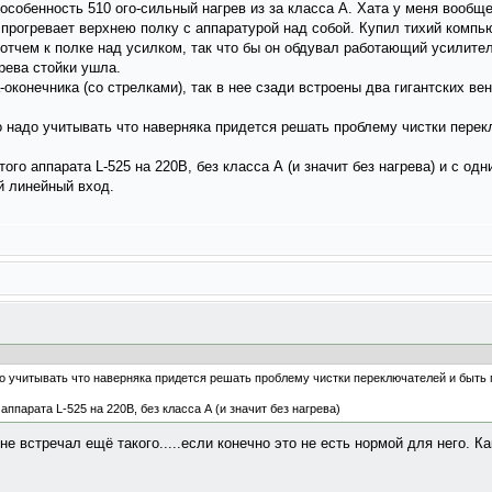
особенность 510 ого-сильный нагрев из за класса А. Хата у меня вообще
 прогревает верхнею полку с аппаратурой над собой. Купил тихий компь
отчем к полке над усилком, так что бы он обдувал работающий усилител
рева стойки ушла.
оконечника (со стрелками), так в нее сзади встроены два гигантских ве
о надо учитывать что наверняка придется решать проблему чистки перек
того аппарата L-525 на 220В, без класса А (и значит без нагрева) и с о
й линейный вход.
о учитывать что наверняка придется решать проблему чистки переключателей и быть 
ппарата L-525 на 220В, без класса А (и значит без нагрева)
е встречал ещё такого.....если конечно это не есть нормой для него. Ка