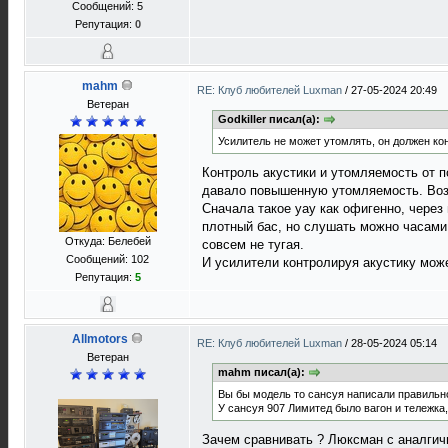
Сообщений: 5
Репутация:
0
mahm
RE: Клуб любителей Luxman
/
27-05-2024 20:49
Ветеран
Godkiller писал(а):
Усилитель не может утомлять, он должен ко
Контроль акустики и утомляемость от п
давало повышенную утомляемость. Возм
Сначала такое уау как офигенно, через
плотный бас, но слушать можно часами.
Откуда: Белебей
совсем не тугая.
Сообщений: 102
И усилители контролируя акустику може
Репутация:
5
Allmotors
RE: Клуб любителей Luxman
/
28-05-2024 05:14
Ветеран
mahm писал(а):
Вы бы модель то сансуя написали правильно,
У сансуя 907 Лимитед было вагон и тележка
Зачем сравнивать ? Люксман с аналги