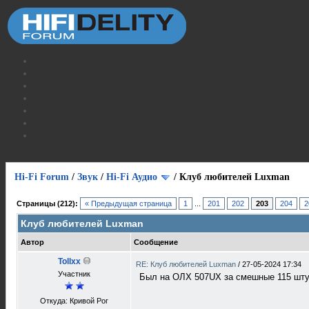
Hi-Fi Forum
/
Звук
/
Hi-Fi Аудио
/
Клуб любителей Luxman
Страницы (212):
« Предыдущая страница
1
...
201
202
203
204
2
Клуб любителей Luxman
Автор
Сообщение
Tollxx
RE: Клуб любителей Luxman
/
27-05-2024 17:34
Участник
Был на ОЛХ 507UX за смешные 115 штук
Откуда: Кривой Рог