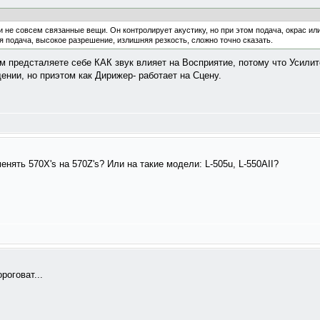
и не совсем связанные вещи. Он контролирует акустику, но при этом подача, окрас и
 подача, высокое разрешение, излишняя резкость, сложно точно сказать.
м предсталяете себе КАК звук влияет на Восприятие, потому что Усилит
ии, но приэтом как Дирижер- работает на Сцену.
енять 570X's на 570Z's? Или на такие модели: L-505u, L-550AII?
роговат...