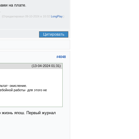
ами на плате.
.
(Отредактировал 09-10-2024 в 16:02
LongPlay
.)
Цитировать
#4048
(13-04-2024 01:31)
ьтат- окисление.
ебойной работы- для этого не
ро жизнь япош. Первый журнал