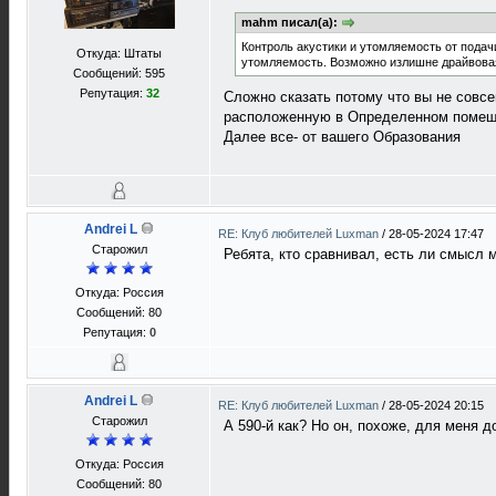
mahm писал(а):
Контроль акустики и утомляемость от подач
Откуда: Штаты
утомляемость. Возможно излишне драйвовая
Сообщений: 595
Репутация:
32
Сложно сказать потому что вы не совсе
расположенную в Определенном помещен
Далее все- от вашего Образования
Andrei L
RE: Клуб любителей Luxman
/
28-05-2024 17:47
Старожил
Ребята, кто сравнивал, есть ли смысл м
Откуда: Россия
Сообщений: 80
Репутация:
0
Andrei L
RE: Клуб любителей Luxman
/
28-05-2024 20:15
Старожил
А 590-й как? Но он, похоже, для меня до
Откуда: Россия
Сообщений: 80