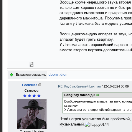
Вообще кроме недеццкого звука вторая 
только сам хорошо греется но и быстро
от зарядника смартфона и прикрепил ск
деревянного макинтоша. Проблема прог
Кстати у Лаксмана была модель усилка-
Вообще-рекомендую аппарат за звук, н
аппарат будет греть квартиру.
У Лаксмана есть европейский вариант э
вместо второго вертака-дополнительны
doom
,
djon
Выразили согласие:
Godkiller
RE: Клуб любителей Luxman
/
12-10-2024 08:09
Старожил
LongPlay писал(а):
Вообще-рекомендую аппарат за звук, но над
квартиру.
У Лаксмана есть европейский вариант этого а
Чтоб нагрев усилителя был проблемой, н
музыкальный.
Откуда: Ukraine