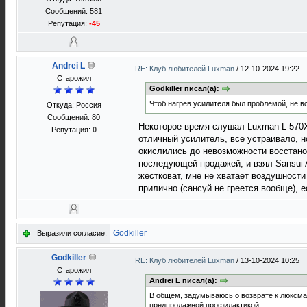
Сообщений: 581
Репутация:
-45
Andrei L
RE: Клуб любителей Luxman
/
12-10-2024 19:22
Старожил
Godkiller писал(а):
Чтоб нагрев усилителя был проблемой, не вс
Откуда: Россия
Сообщений: 80
Некоторое время слушал Luxman L-570X'
Репутация:
0
отличный усилитель, все устраивало, 
окислились до невозможности восстанов
последующей продажей, и взял Sansui A
жестковат, мне не хватает воздушности
прилично (сансуй не греется вообще), 
Godkiller
Выразили согласие:
Godkiller
RE: Клуб любителей Luxman
/
13-10-2024 10:25
Старожил
Andrei L писал(а):
В общем, задумываюсь о возврате к люксману
предпродажной профилактикой.