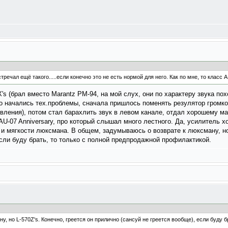
тречал ещё такого.....если конечно это не есть нормой для него. Как по мне, то класс
s (брал вместо Marantz PM-94, на мой слух, они по характеру звука по
но начались тех.проблемы, сначала пришлось поменять резулятор громко
ления), потом стал барахлить звук в левом канале, отдал хорошему ма
U-07 Anniversary, про который слышал много лестного. Да, усилитель хо
 и мягкости люксмана. В общем, задумываюсь о возврате к люксману, но 
если буду брать, то только с полной предпродажной профилактикой.
, но L-570Z's. Конечно, греется он прилично (сансуй не греется вообще), если буду бр