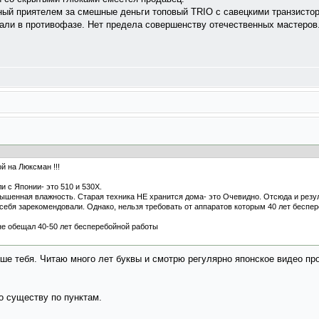
нный приятелем за смешные деньги топовый TRIO с савецкими транзистор
тали в противофазе. Нет предела совершенству отечественных мастеров
 на Люксман !!!
и с Японии- это 510 и 530Х.
вышенная влажность. Старая техника НЕ хранится дома- это Очевидно. Отсюда и резул
ебя зарекомендовали. Однако, нельзя требовать от аппаратов которым 40 лет беспер
не обещал 40-50 лет бесперебойной работы
ьше тебя. Читаю много лет буквы и смотрю регулярно японское видео п
о существу по пунктам.