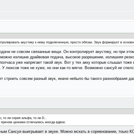
нтролировать акустику к нему подключенную, просто обязан. Звук формирует в основ
одачи не совсем связанные вещи. Он контролирует акустику, но при этом
ожно излишне драйвовая подача, высокое разрешение, излишняя резкос
 полчаса уже напрягает такой звук. Вот у тех акку которые слышал тоже
 У люксов тоже не хуже, но они как-то мягче. Возможно сансуй не спелся
т строить совсем разный звук, иначе небыло бы такого разнообразия да
 то ли серия альфа, то ли D...
, причем ценники отличались иногда вдвое.
чным Сансуи выигрывает в звуке. Можно мскать в соревновании, тоьк