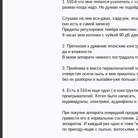
1. 510-й что мне попался-усилитель с 
размах-когда надо. Но думаю не подойде
Слушаю на нем все-джаз, хард-рок, ита
оно есть в самой записи).
Пределы регулировок тембра невелики 
9 часах мои колонки с чуйкой 90 дБ да
2. Претензия к древним японским конст
да и влажности.
В моем аппарате немного пострадала о
3. Проблема в массе переключателей ти
отверстия осела пыль и мне пришлось 
без их разборки и выпайки-уже больше 
4. Есть в 510-м еще одно ( в конструк
проигрывателей. Хотел было написать, 
индивидуалы, электрики, аудиофилы и п
При покупке аппарата очередной продав
привести его в нормальное состояние. 
аппаратов. И каждый раз одно и тоже-"
по приходу-ящик с пылью, волосьями, к