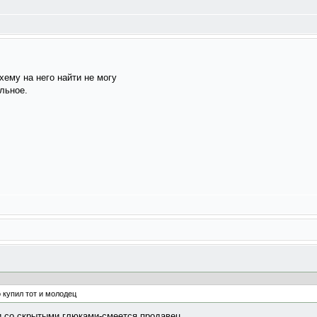
хему на него найти не могу
альное.
 купил тот и молодец
и со скрытыми глюками-смеется продавец.