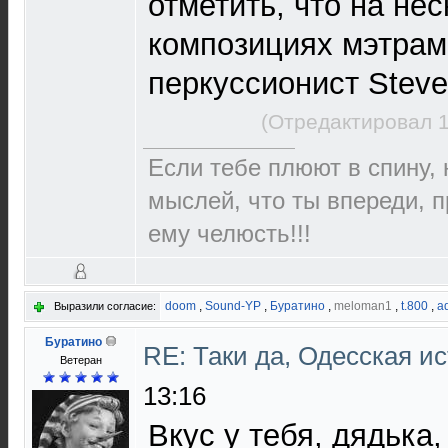
отметить, что на не
композициях мэтрам
перкуссионист Steve
(Отредактировал 1
Если тебе плюют в спину,
мыслей, что ты впереди, 
ему челюсть!!!
doom
,
Sound-YP
,
Буратино
,
meloman1
,
t.800
,
a
Выразили согласие:
Буратино
RE: Таки да, Одесская и
Ветеран
13:16
Вкус у тебя, дядька,