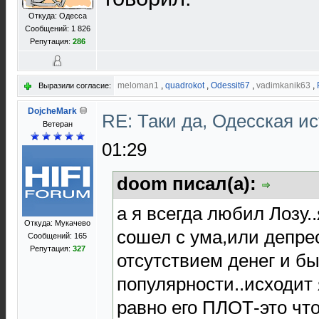
Откуда: Одесса
Сообщений: 1 826
Репутация:
286
meloman1
,
quadrokot
,
Odessit67
,
vadimkanik63
,
Выразили согласие:
DojcheMark
RE: Таки да, Одесская и
Ветеран
01:29
doom писал(а):
а я всегда любил Лозу.
Откуда: Мукачево
сошел с ума,или депре
Сообщений: 165
Репутация:
327
отсутствием денег и б
популярности..исходит 
равно его ПЛОТ-это что 