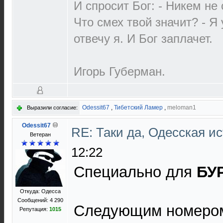
И спросит Бог: - Никем не
Что смех твой значит? - Я
отвечу я. И Бог заплачет.
Игорь Губерман.
Odessit67
,
Тибетский Ламер
,
meloman1
Выразили согласие:
Odessit67
RE: Таки да, Одесская и
Ветеран
12:22
Специально для
БУ
Откуда: Одесса
Сообщений: 4 290
Следующим номеро
Репутация:
1015