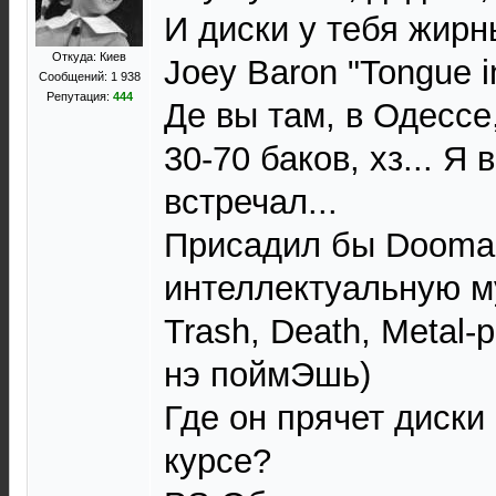
И диски у тебя жирн
Откуда: Киев
Joey Baron "Tongue i
Сообщений: 1 938
Репутация:
444
Де вы там, в Одессе
30-70 баков, хз... Я 
встречал...
Присадил бы Dooma
интеллектуальную му
Trash, Death, Metal-
нэ поймЭшь)
Где он прячет диски 
курсе?