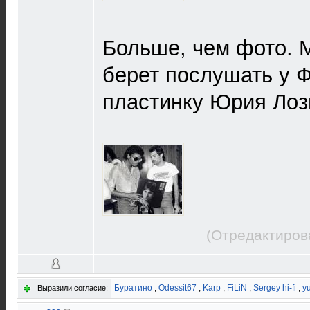
Больше, чем фото. 
берет послушать у 
пластинку Юрия Лозы
(Отредактиров
Буратино
,
Odessit67
,
Karp
,
FiLiN
,
Sergey hi-fi
,
y
Выразили согласие: