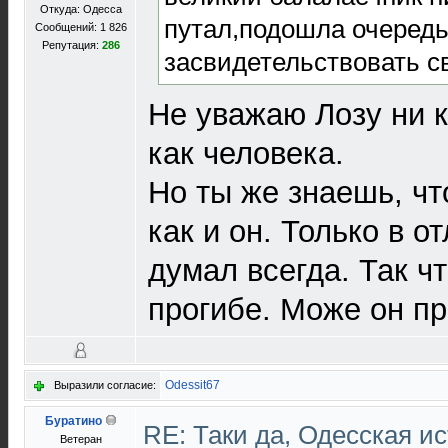
Откуда: Одесса
путал,подошла очередь 
Сообщений: 1 826
Репутация:
286
засвидетельствовать св
Не уважаю Лозу ни к
как человека.
Но ты же знаешь, чт
как и он. Только в от
думал всегда. Так чт
прогибе. Може он пр
Odessit67
Выразили согласие:
Буратино
RE: Таки да, Одесская и
Ветеран