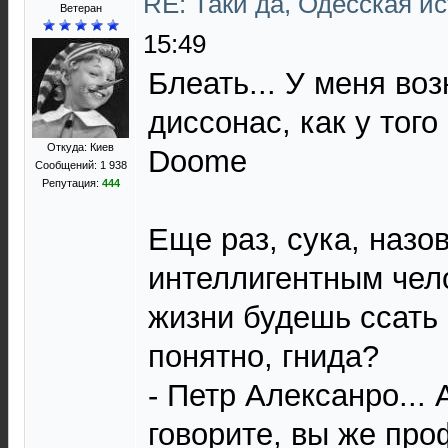
RE: Таки да, Одесская и
Ветеран
15:49
Блеать... У меня во
диссонас, как у того 
Откуда: Киев
Doomе
Сообщений: 1 938
Репутация:
444
Еще раз, сука, назо
интеллигентным чел
жизни будешь ссать
понятно, гнида?
- Петр Алексанро... 
говорите, вы же про