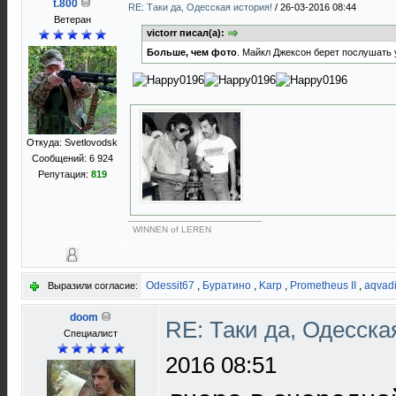
t.800
RE: Таки да, Одесская история!
/
26-03-2016 08:44
Ветеран
victorr писал(а):
Больше, чем фото
. Майкл Джексон берет послушать 
Откуда: Svetlovodsk
Сообщений: 6 924
Репутация:
819
WINNEN of LEREN
Odessit67
,
Буратино
,
Karp
,
Prometheus II
,
aqvad
Выразили согласие:
doom
RE: Таки да, Одесска
Специалист
2016 08:51