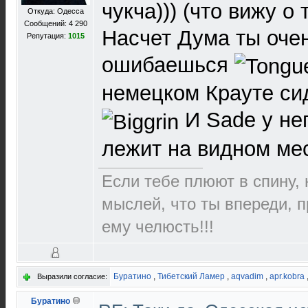
чукча))) (что вижу о
Откуда: Одесса
Сообщений: 4 290
Насчет Дума ты оче
Репутация:
1015
ошибаешься
немецком Крауте сид
И Sade у нег
лежит на видном ме
Если тебе плюют в спину,
мыслей, что ты впереди, 
ему челюсть!!!
Буратино
,
Тибетский Ламер
,
aqvadim
,
apr.kobra
Выразили согласие:
Буратино