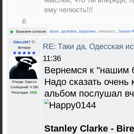
ему челюсть!!!
doom
,
apr.kobra
,
Буратино
,
meloman1
,
Sound-Y
Выразили согласие:
Odessit67
RE: Таки да, Одесская и
Ветеран
11:36
Вернемся к "нашим б
Надо сказать очень
Откуда: Одесса
Сообщений: 4 290
альбом послушал вч
Репутация:
1015
Stanley Clarke - Bir