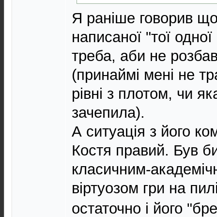
Я раніше говорив що
написаної "тої одної 
треба, аби не розба
(принаймі мені не т
рівні з плотом, чи як
зачепила).
А ситуація з його ко
Костя правий. Був б
класичним-академіч
віртуозом гри на пи
остаточно і його "бр