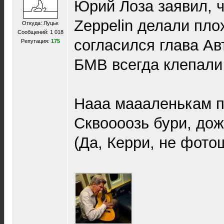
Юрий Лоза заявил, ч
Zeppelin делали пло
Откуда: Луцьк
Сообщений: 1 018
согласился глава Ав
Репутация:
175
БМВ всегда клепали
Нааа маааленькам п
Сквоооозь бури, до
(Да, Керри, не фото