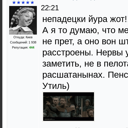
22:21
непадецки йура жот!
А я то думаю, что ме
Откуда: Киев
не прет, а оно вон ш
Сообщений: 1 938
Репутация:
444
расстроены. Нервы у
заметить, не в пелот
расшатанынах. Пенс
Утиль)