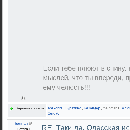
Если тебе плюют в спину,
мыслей, что ты впереди, 
ему челюсть!!!
apr.kobra
,
Буратино
,
Безондер
,
meloman1
,
victo
Выразили согласие:
Serg70
borman
RE: Таки да, Одесская и
Ветеран