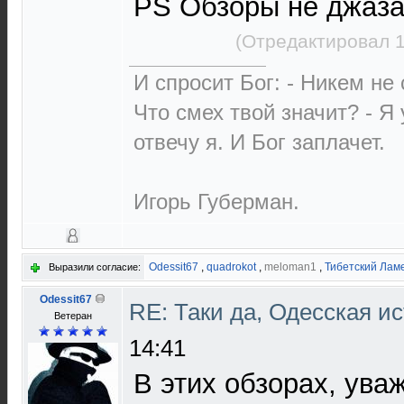
PS Обзоры не джаза
(Отредактировал 1
И спросит Бог: - Никем не
Что смех твой значит? - Я
отвечу я. И Бог заплачет.
Игорь Губерман.
Odessit67
,
quadrokot
,
meloman1
,
Тибетский Лам
Выразили согласие:
Odessit67
RE: Таки да, Одесская и
Ветеран
14:41
В этих обзорах, ува