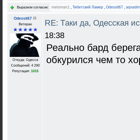
meloman1
,
Тибетский Ламер
,
Odessit67
,
aqvadi
Выразили согласие:
Odessit67
RE: Таки да, Одесская и
Ветеран
18:38
Реально бард берег
обкурился чем то хо
Откуда: Одесса
Сообщений: 4 290
Репутация:
1015