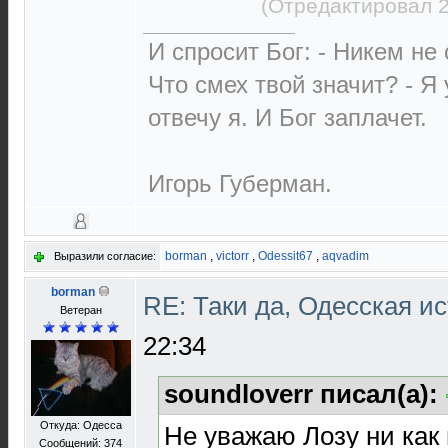
(Отредактировал 2
И спросит Бог: - Никем не
Что смех твой значит? - Я
отвечу я. И Бог заплачет.
Игорь Губерман.
borman
,
victorr
,
Odessit67
,
aqvadim
Выразили согласие:
borman
RE: Таки да, Одесская и
Ветеран
22:34
soundloverr писал(а):
Откуда: Одесса
Не уважаю Лозу ни как 
Сообщений: 374