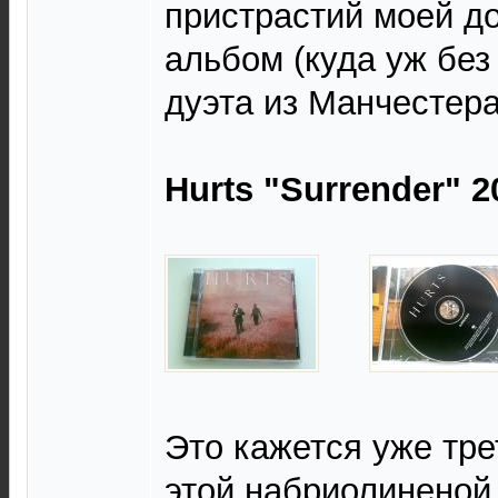
пристрастий моей д
альбом (куда уж без
дуэта из Манчестера
Hurts "Surrender" 2
Это кажется уже тре
этой набриолиненой