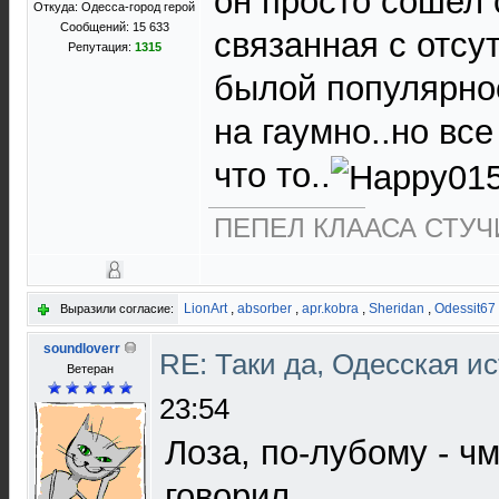
он просто сошел 
Откуда: Одесса-город герой
Сообщений: 15 633
связанная с отсу
Репутация:
1315
былой популярно
на гаумно..но вс
что то..
ПЕПЕЛ КЛААСА СТУЧИ
LionArt
,
absorber
,
apr.kobra
,
Sheridan
,
Odessit67
Выразили согласие:
soundloverr
RE: Таки да, Одесская и
Ветеран
23:54
Лоза, по-лубому - чм
говорил.