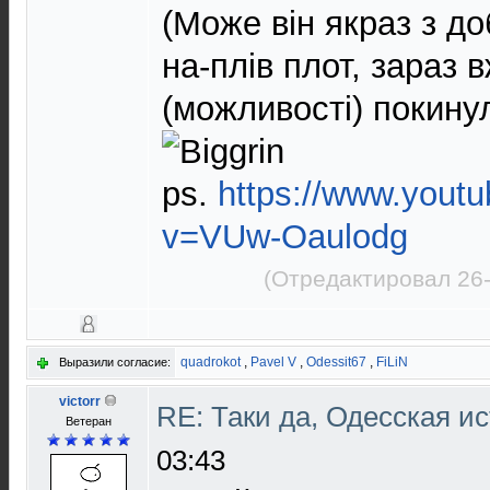
(Може він якраз з д
на-плів плот, зараз 
(можливості) покинуло
ps.
https://www.yout
v=VUw-Oaulodg
(Отредактировал 26-
quadrokot
,
Pavel V
,
Odessit67
,
FiLiN
Выразили согласие:
victorr
RE: Таки да, Одесская и
Ветеран
03:43