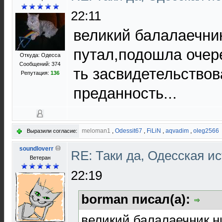
22:11
великий балалаечник
путал,подошла очере
Откуда: Одесса
Сообщений: 374
ть засвидетельствов
Репутация:
136
преданность...
meloman1
,
Odessit67
,
FiLiN
,
aqvadim
,
oleg2566
Выразили согласие:
soundloverr
RE: Таки да, Одесская и
Ветеран
22:19
borman писал(а):
великий балалаечник н