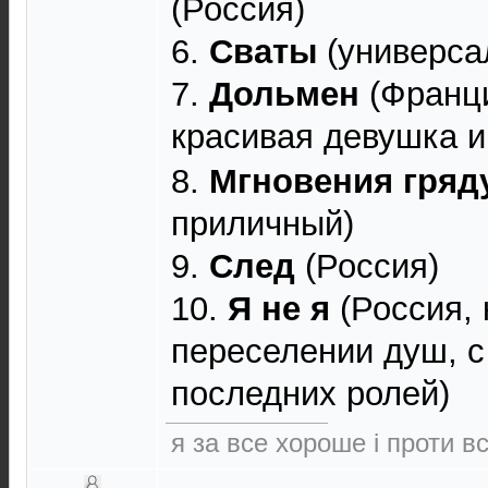
(Россия)
6.
Сваты
(универса
7.
Дольмен
(Франци
красивая девушка 
8.
Мгновения гряд
приличный)
9.
След
(Россия)
10.
Я не я
(Россия, 
переселении душ, с
последних ролей)
я за все хороше і проти в