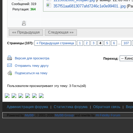
Сообщений: 319
357f51aa6813077afd7246c1e0e99401..jpg
(Раз
Репутация:
364
«« Предыдущая
Следующая »»
Страницы (107):
« Предыдущая страница
1
2
3
4
5
6
...
107
Версия для просмотра
Переход:
Отправить тему другу
Подписаться на тему
Пользователи просматривают эту тему: 3 Гость(ей)
Администрация форума
Статистика форума
Обратная связь
Вер
|
|
|
Powered by
MyBB
, © 2001-2026
MyBB Group
and rewrite by
Hi Fidelity Forum