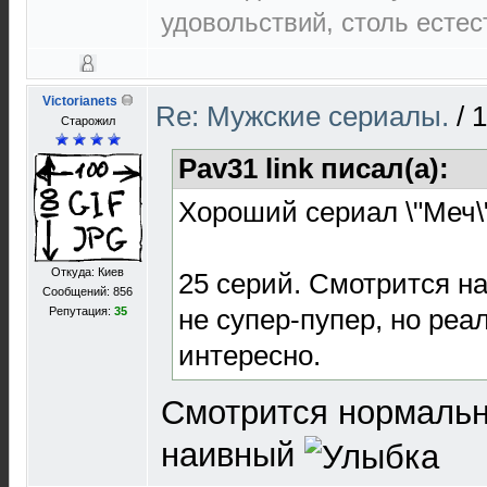
удовольствий, столь естест
Victorianets
Re: Мужские сериалы.
/
1
Старожил
Pav31 link писал(а):
Хороший сериал \"Меч\
Откуда: Киев
25 серий. Смотрится н
Сообщений: 856
не супер-пупер, но ре
Репутация:
35
интересно.
Смотрится нормальн
наивный