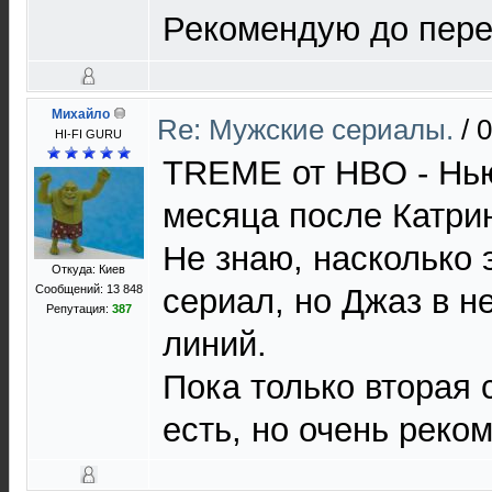
Рекомендую до пер
Михайло
Re: Мужские сериалы.
/
0
HI-FI GURU
TREME от НВО - Нью
месяца после Катри
Не знаю, насколько 
Откуда: Киев
Сообщений: 13 848
сериал, но Джаз в н
Репутация:
387
линий.
Пока только вторая 
есть, но очень реко