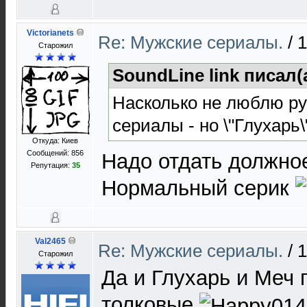
Victorianets
Re: Мужские сериалы.
/
1
Старожил
SoundLine link писал(
Насколько не люблю ру
сериалы - но \"Глухарь\
Откуда: Киев
Сообщений: 856
Надо отдать должное
Репутация:
35
Нормальный серик
Val2465
Re: Мужские сериалы.
/
1
Старожил
Да и Глухарь и Меч 
толковые