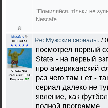
"Помиляйся, тільки не зуп
Nescafe
Михайло
Re: Мужские сериалы.
/
0
HI-FI GURU
посмотрел первый се
State - на первый вз
про американский фу
Откуда: Киев
Сообщений: 13 848
раз чего там нет - т
Репутация:
387
сериал далеко не ту
явление, как футбол
полной программе.