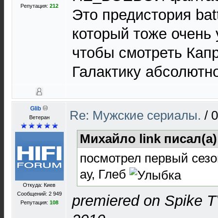
Репутация:
212
Это предистория battl
который тоже очень 
чтобы смотреть Кап
Галактику абсолютно
Glib
Re: Мужские сериалы.
/
0
Ветеран
Михайло link писал(а)
посмотрел первый сезон
ау, Глеб
Откуда: Киев
Сообщений: 2 949
premiered on Spike T
Репутация:
108