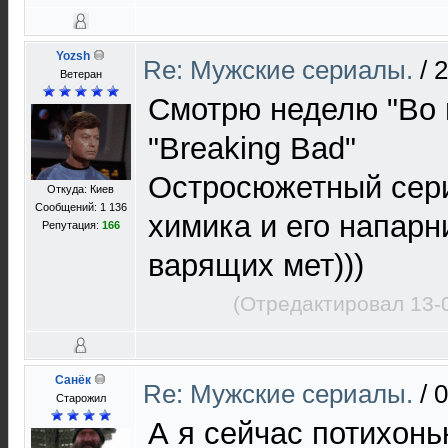
Yozsh
Re: Мужские сериалы.
/
2
Ветеран
Смотрю неделю "Во в
"Breaking Bad"
Остросюжетный сери
Откуда: Киев
Сообщений: 1 136
химика и его напарн
Репутация:
166
варящих мет)))
(Отредактировал 13-
Санёк
Re: Мужские сериалы.
/
0
Старожил
А я сейчас потихонь