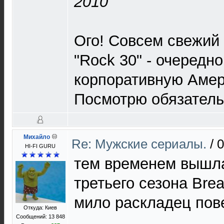
2010
Ого! Совсем свежий 
"Rock 30" - очередн
корпоративную Амер
Посмотрю обязательн
Михайло
Re: Мужские сериалы.
/
0
HI-FI GURU
тем временем вышл
третьего сезона Brea
мило раскладец по
Откуда: Киев
Сообщений: 13 848