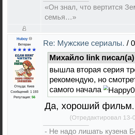
«Он знал, что вертится Зе
семья…»
Huboy
Re: Мужские сериалы.
/
0
Ветеран
Михайло link писал(а)
вышла вторая серия тре
рекомендую, но смотре
Откуда: Киев
самого начала
Сообщений: 1 193
Репутация:
56
Да, хороший фильм. 
(Отредактировал 13-
- Не надо лишать кузена 