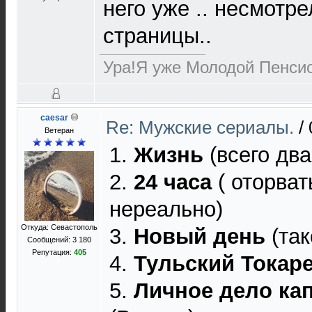
него уже .. несмотр
страницы..
Ура!Я уже Молодой Пенсио
caesar
Re: Мужские сериалы.
/
Ветеран
1.
Жизнь
(всего два
2.
24 часа
( оторват
нереально)
Откуда: Севастополь
3.
Новый день
(так
Сообщений: 3 180
Репутация:
405
4.
Тульский Токар
5.
Личное дело ка