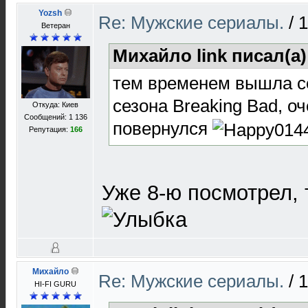
Yozsh
Re: Мужские сериалы.
/
1
Ветеран
Михайло link писал(а)
тем временем вышла се
сезона Breaking Bad, о
Откуда: Киев
Сообщений: 1 136
повернулся
Репутация:
166
Уже 8-ю посмотрел,
Михайло
Re: Мужские сериалы.
/
1
HI-FI GURU