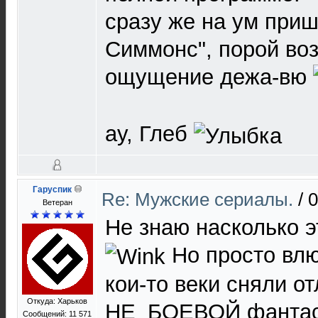
сразу же на ум приш
Симмонс", порой во
ощущение дежа-вю
ау, Глеб
Гаруспик
Re: Мужские сериалы.
/
0
Ветеран
Не знаю насколько э
Но просто влю
кои-то веки сняли о
Откуда: Харьков
НЕ_БОЕВОЙ фантаст
Сообщений: 11 571