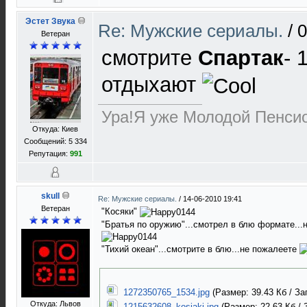
Эстет Звука
Re: Мужские сериалы.
/
0
Ветеран
смотрите
Спартак
- 
отдыхают
Ура!Я уже Молодой Пенсио
Откуда: Киев
Сообщений: 5 334
Репутация:
991
skull
Re: Мужские сериалы.
/
14-06-2010 19:41
Ветеран
"Косяки"
"Братья по оружию"...смотрел в блю формате...н
"Тихий океан"...смотрите в блю...не пожалеете
1272350765_1534.jpg
(Размер: 39.43 Кб / За
Откуда: Львов
1215632608_kosjaki.jpg
(Размер: 22.63 Кб / 