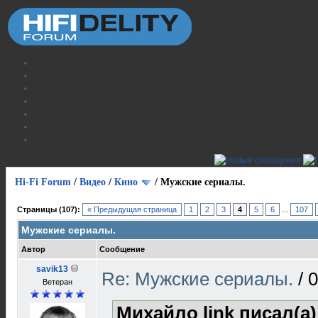
Hi-Fi Forum
/
Видео
/
Кино
/
Мужские сериалы.
Страницы (107):
« Предыдущая страница
1
2
3
4
5
6
...
107
Мужские сериалы.
Автор
Сообщение
savik13
Re: Мужские сериалы.
/
0
Ветеран
Михайло link писал(а)