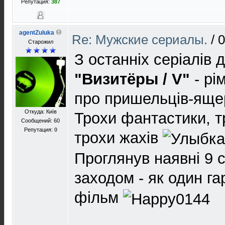
Репутация:
387
agentZuluka
Re: Мужские сериалы.
/
0
Старожил
З останніх серіалів 
"Визитёры / V"
- рі
про пришельців-ящер
Откуда: Київ
Трохи фантастики, т
Сообщений: 60
Репутация:
0
трохи жахів
Проглянув наявні 9 
заходом - як один г
фільм