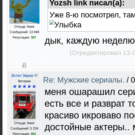
Yozsh link писал(а):
Уже 8-ю посмотрел, та
Откуда: Киев
Сообщений: 13 848
дык, каждую недел
Репутация:
387
(Отредактировал 13-
Эстет Звука
Re: Мужские сериалы.
/
0
Ветеран
меня ошарашил сер
есть все и разврат т
красиво икроваво п
Откуда: Киев
достойные актеры.. 
Сообщений: 5 334
Репутация:
991