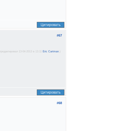
Цитировать
#67
тредактировал 13-04-2013 в 13:11
Eric Cartman
.)
Цитировать
#68