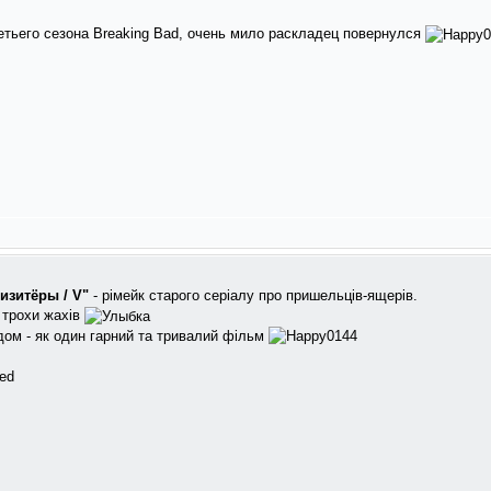
тьего сезона Breaking Bad, очень мило раскладец повернулся
изитёры / V"
- рімейк старого серіалу про пришельців-ящерів.
 трохи жахів
дом - як один гарний та тривалий фільм