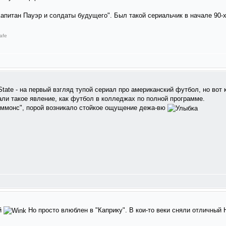
Капитан Пауэр и солдаты будущего". Был такой сериальчик в начале 90-
afe
tate - на первый взгляд тупой сериал про американский футбол, но вот ка
али такое явление, как футбол в колледжах по полной программе.
иммонс", порой возникало стойкое ощущение дежа-вю
ой
Но просто влюблен в "Каприку". В кои-то веки сняли отличн