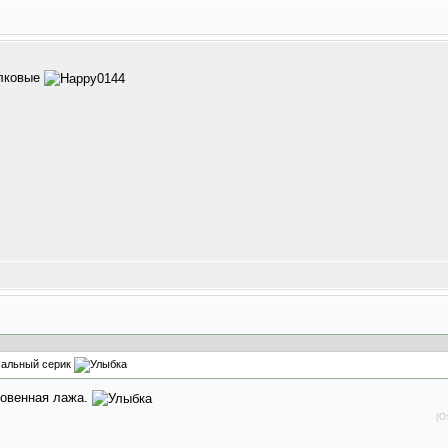
олковые
мальный серик
ровенная лажа.
(О