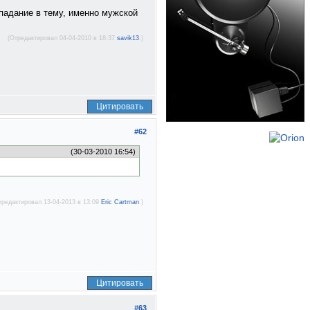
опадание в тему, именно мужской
(Отредактировал 04-04-2010 в 18:37
savik13
.)
Цитировать
#62
(30-03-2010 16:54)
тредактировал 13-04-2013 в 13:09
Eric Cartman
.)
Цитировать
#63