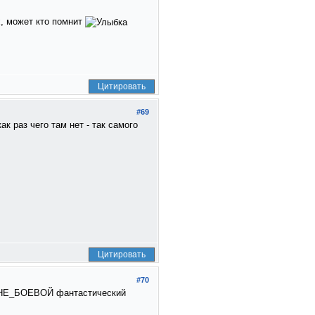
х, может кто помнит
Цитировать
#69
к раз чего там нет - так самого
Цитировать
#70
ый НЕ_БОЕВОЙ фантастический