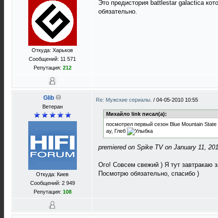
Это предистория battlestar galactica к
обязательно.
Откуда: Харьков
Сообщений: 11 571
Репутация:
212
Glib
Re: Мужские сериалы.
/
04-05-2010 10:55
Ветеран
Михайло link писал(а):
посмотрел первый сезон Blue Mountain State
ау, Глеб
premiered on Spike TV on January 11, 20
Ого! Совсем свежий ) Я тут завтракаю з
Посмотрю обязательно, спасибо )
Откуда: Киев
Сообщений: 2 949
Репутация:
108