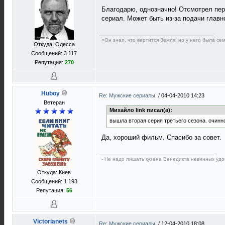
Благодарю, однозначно! Отсмотрел перв
сериал. Может быть из-за подачи главно
«Он знал, что вертится Земля, но у него была с
Откуда: Одесса
Сообщений: 3 117
Репутация:
270
Huboy
Re: Мужские сериалы.
/
04-04-2010 14:23
Ветеран
Михайло link писал(а):
вышла вторая серия третьего сезона. очинн
Да, хороший фильм. Спасибо за совет.
- Не надо лишать кузена Бенедикта невинных удов
Откуда: Киев
Сообщений: 1 193
Репутация:
56
Victorianets
Re: Мужские сериалы.
/
12-04-2010 18:08