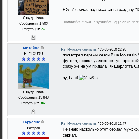
P.S. И сейчас подписался на раздачу "
Откуда: Киев
"Помиляйся, тільки не зупиняйся" (с) реклама Nesc
Сообщений: 1 503
Репутация:
76
Михайло
Re: Мужские сериалы.
/
03-05-2010 22:28
HI-FI GURU
посмотрел первый сезон Blue Mountain S
футола, сериал далеко не туп, простеб
сразу же на ум пришла "я- Шарлотта С
ау, Глеб
Откуда: Киев
Сообщений: 13 848
Репутация:
387
Гаруспик
Re: Мужские сериалы.
/
03-05-2010 22:47
Ветеран
Не знаю насколько этот сериал мужск
сериал.