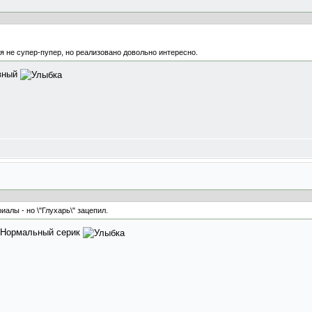
я не супер-пупер, но реализовано довольно интересно.
ивный
алы - но \"Глухарь\" зацепил.
. Нормальный серик