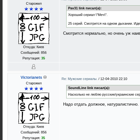
Старожил
Pav31 link писал(а):
Хороший сериал \"Меч\".
25 серий. Смотрится на одном дыхании. Иде
Смотрится нормально, но очень уж на
Откуда: Киев
Сообщений: 856
Репутация:
35
Victorianets
Re: Мужские сериалы.
/
12-04-2010 22:10
Старожил
SoundLine link писал(а):
Насколько не люблю русские/украинские сери
Надо отдать должное, натуралистично
Откуда: Киев
Сообщений: 856
Репутация:
35