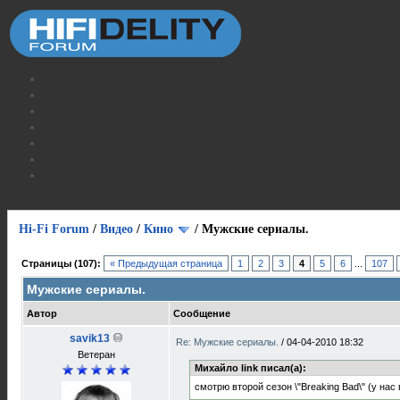
Hi-Fi Forum
/
Видео
/
Кино
/
Мужские сериалы.
Страницы (107):
« Предыдущая страница
1
2
3
4
5
6
...
107
Мужские сериалы.
Автор
Сообщение
savik13
Re: Мужские сериалы.
/
04-04-2010 18:32
Ветеран
Михайло link писал(а):
смотрю второй сезон \"Breaking Bad\" (у нас