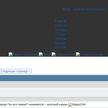
Вход
Зарегистрироваться
Главная
Новости
Обзоры
Статьи
Музыка
Бренды
Каталог
Следующая страница »
 вроде \"во все тяжкие\" называется) - зачетный сериал