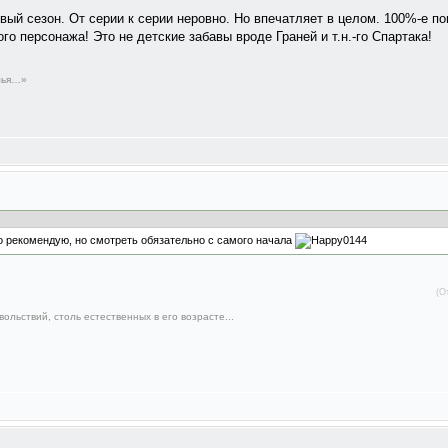
ый сезон. От серии к серии неровно. Но впечатляет в целом. 100%-е п
го персонажа! Это не детские забавы вроде Граней и т.н.-го Спартака!
емья…»
о рекомендую, но смотреть обязательно с самого начала
(О
ольствий, столь естественных в его возрасте...