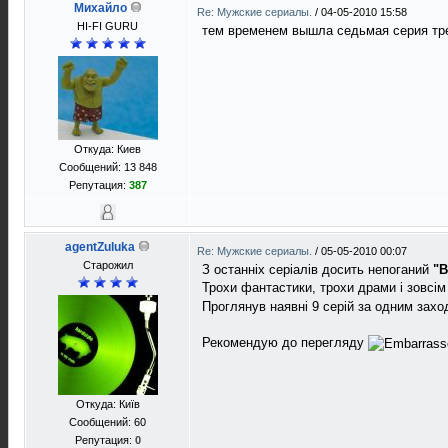
Михайло
Re: Мужские сериалы.
/
04-05-2010 15:58
HI-FI GURU
тем временем вышла седьмая серия тре
Откуда: Киев
Сообщений: 13 848
Репутация:
387
agentZuluka
Re: Мужские сериалы.
/
05-05-2010 00:07
Старожил
З останніх серіалів досить непоганий
"В
Трохи фантастики, трохи драми і зовсім
Проглянув наявні 9 серій за одним захо
Рекомендую до перегляду
Откуда: Київ
Сообщений: 60
Репутация:
0