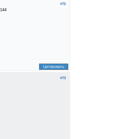
#72
Цитировать
#73