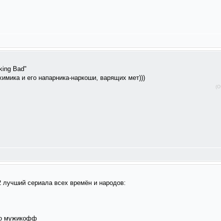
king Bad"
имика и его напарника-наркоши, варящих мет)))
(О
2 лучший сериала всех времён и народов:
ко мужикофф