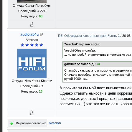
Откуда: Санкт-Петербург
Сообщений: 4 224
Репутация:
63
audiolab4u
RE: Обсуждаем кассетные деки. Часть 2
/
26-06-
Ветеран
‘VeschiiOleg’ писал(а):
VeschiiOleg писал(а):
... но попробуйте увеличить в несколько раз
gavrilka72 писал(а):
Спасибо , как раз это и помогло в решении 
Сначала подобрал микруху с минимальной ге
рукой 1000 пкФ.
Откуда: New York / Kharkiv
Сообщений: 83
А прочитали бы мой пост внимательней 
Репутация:
16
Однако ставить емкости в цепи коррек
нескольких десятых Герца, так называ
рассчетных...) что так же не есть хорошо
Avadon
Выразили согласие: