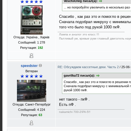
VeschiiOleg писал(а):
... но попробуйте увеличить в несколько ра
Спасибо , как раз это и помогло в реше
Сначала подобрал микруху с минимально
того что было под рукой 1000 пкФ.
Лампа и аналог это класс !!!
Откуда: Україна , Харків
Пытливый ум, кривые руки главный двигатель наук
Сообщений: 1 278
Репутация:
192
speedster
RE: Обсуждаем кассетные деки. Часть 2
/
25-06-
Ветеран
gavrilka72 писал(а):
Спасибо , как раз это и помогло в решении 
Сначала подобрал микруху с минимальной ге
рукой 1000 пкФ.
нет такого - пкФ .
Есть пФ .
Откуда: Санкт-Петербург
Сообщений: 4 224
nakamichi 700-2\PA-5!!
Репутация:
63