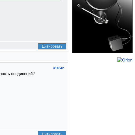
Цитировать
#11842
жность соединений?
Цитировать