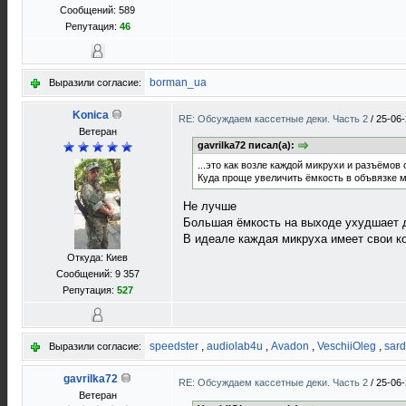
Сообщений: 589
Репутация:
46
borman_ua
Выразили согласие:
Konica
RE: Обсуждаем кассетные деки. Часть 2
/
25-06-
Ветеран
gavrilka72 писал(а):
...это как возле каждой микрухи и разъёмов
Куда проще увеличить ёмкость в объвязке м
Не лучше
Большая ёмкость на выходе ухудшает 
В идеале каждая микруха имеет свои к
Откуда: Киев
Сообщений: 9 357
Репутация:
527
speedster
,
audiolab4u
,
Avadon
,
VeschiiOleg
,
sard
Выразили согласие:
gavrilka72
RE: Обсуждаем кассетные деки. Часть 2
/
25-06-
Ветеран