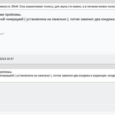
з емкость 39пФ. Она ограничивает полосу, для звука это важно, а в питании можно поло
нии проблемы.
й генерацией ( установлена на панельке ), потом заменил два кондюка 
и!!!
2019 20:47
проблемы.
нерацией ( установлена на панельке ), потом заменил два кондюка в коррекции. кондю