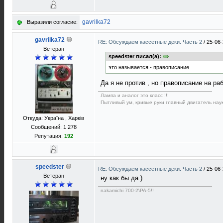
gavrilka72
Выразили согласие:
gavrilka72
RE: Обсуждаем кассетные деки. Часть 2
/
25-06-
Ветеран
speedster писал(а):
это называется - правописание
Да я не против , но правописание на ра
Лампа и аналог это класс !!!
Пытливый ум, кривые руки главный двигатель наук
Откуда: Україна , Харків
Сообщений: 1 278
Репутация:
192
speedster
RE: Обсуждаем кассетные деки. Часть 2
/
25-06-
Ветеран
ну как бы да )
nakamichi 700-2\PA-5!!