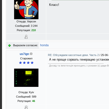
Класс!
Откуда: Херсон
Сообщений: 3 244
Репутация:
210
honda
Выразили согласие:
us7ign
RE: Обсуждаем кассетные деки. Часть 2
/
25-06-
Старожил
А не проще сорвать генерацию установк
Досвід та імпотенція приходять з роками (с) дядя 
Откуда: Kyiv
Сообщений: 589
Репутация:
46