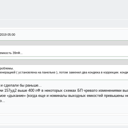
2019 05:00
 емкость 39пФ...
проблемы.
нерацией ( установлена на панельке ), потом заменил два кондюка в коррекции. кондю
и сделали бы раньше...
ции 157уд2 выше 400 пФ в некоторых схемах БП чревато изменениями вы
емое «дыхание» (когда еще и номиналы выходных емкостей превышены н
...