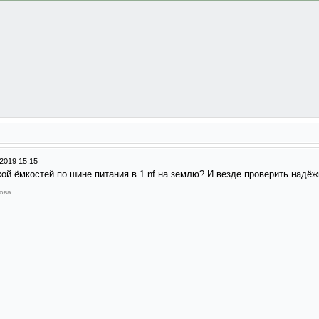
2019 15:15
ой ёмкостей по шине питания в 1 nf на землю? И везде проверить надё
Вова