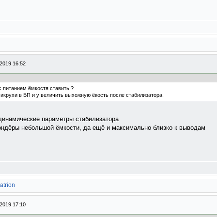
2019 16:52
 с питанием ёмкостя ставить ?
икрухи в БП и у величить выхожную ёкость после стабилизатора.
динамические параметры стабилизатора
ондёры небольшой ёмкости, да ещё и максимально близко к выводам
atrion
2019 17:10