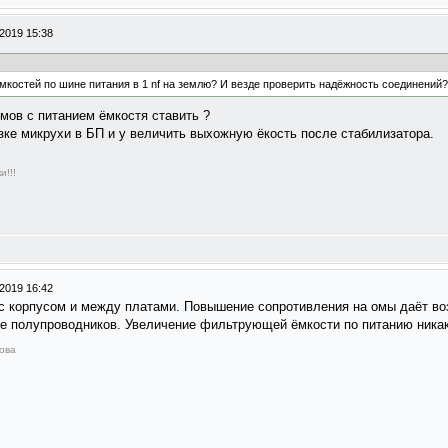
2019 15:38
мкостей по шине питания в 1 nf на землю? И везде проверить надёжность соединений?
ёмов с питанием ёмкостя ставить ?
зке микрухи в БП и у величить выхожную ёкость после стабилизатора.
и!!!
2019 16:42
с корпусом и между платами. Повышение сопротивления на омы даёт воз
ле полупроводников. Увеличение фильтрующей ёмкости по питанию никак 
Вова