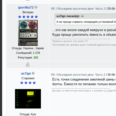
gavrilka72
RE: Обсуждаем кассетные деки. Часть 2
/
25-06-
Ветеран
us7ign писал(а):
А не проще сорвать генерацию установкой ё
...это как возле каждой микрухи и разъ
Куда проще увеличить ёмкость в объвя
Лампа и аналог это класс !!!
Пытливый ум, кривые руки главный двигатель наук
Откуда: Україна , Харків
Сообщений: 1 278
Репутация:
192
us7ign
RE: Обсуждаем кассетные деки. Часть 2
/
25-06-
Старожил
Есть точки соединения земляной шины 
болты. Емкостя по питанию только воз
Досвід та імпотенція приходять з роками (с) дядя 
Откуда: Kyiv