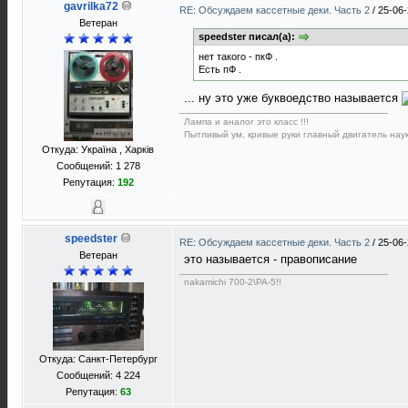
gavrilka72
RE: Обсуждаем кассетные деки. Часть 2
/
25-06-
Ветеран
speedster писал(а):
нет такого - пкФ .
Есть пФ .
... ну это уже буквоедство называется
Лампа и аналог это класс !!!
Пытливый ум, кривые руки главный двигатель наук
Откуда: Україна , Харків
Сообщений: 1 278
Репутация:
192
speedster
RE: Обсуждаем кассетные деки. Часть 2
/
25-06-
Ветеран
это называется - правописание
nakamichi 700-2\PA-5!!
Откуда: Санкт-Петербург
Сообщений: 4 224
Репутация:
63