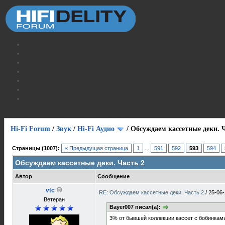
Hi-Fi Forum
/
Звук
/
Hi-Fi Аудио
/
Обсуждаем кассетные деки. Ч
Страницы (1007):
« Предыдущая страница
1
...
591
592
593
594
Обсуждаем кассетные деки. Часть 2
Автор
Сообщение
vtc
RE: Обсуждаем кассетные деки. Часть 2
/
25-06-
Ветеран
Bayer007 писал(а):
3% от бывшей коллекции кассет с бобинка