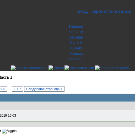
Вход
Зарегистрироваться
Главная
Новости
Обзоры
Статьи
Музыка
Бренды
Каталог
асть 2
595
...
1007
Следующая страница »
2019 13:03
ми