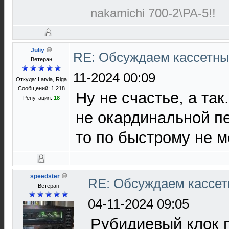
nakamichi 700-2\PA-5!!
Juliy
RE: Обсуждаем кассетны
Ветеран
11-2024 00:09
Откуда: Latvia, Riga
Сообщений: 1 218
Ну не счастье, а так
Репутация:
18
не окардинальной пе
то по быстрому не м
speedster
RE: Обсуждаем кассет
Ветеран
04-11-2024 09:05
Рубидиевый клок 