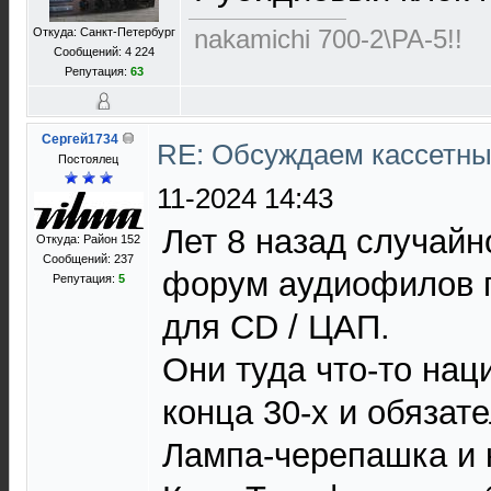
nakamichi 700-2\PA-5!!
Откуда: Санкт-Петербург
Сообщений: 4 224
Репутация:
63
Сергей1734
RE: Обсуждаем кассетны
Постоялец
11-2024 14:43
Лет 8 назад случайн
Откуда: Район 152
Сообщений: 237
форум аудиофилов п
Репутация:
5
для CD / ЦАП.
Они туда что-то нац
конца 30-х и обязате
Лампа-черепашка и 