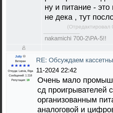
ну и питание - это
не дека , тут посл
(Отредактировал 
nakamichi 700-2\PA-5!!
Juliy
RE: Обсуждаем кассетны
Ветеран
11-2024 22:42
Откуда: Latvia, Riga
Сообщений: 1 218
Очень мало промыш
Репутация:
18
сд проигрывателей 
организованным пит
аналоговой и цифров