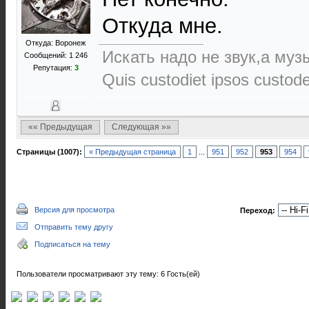
Откуда мне.
Откуда: Воронеж
Искать надо не звук,а музы
Сообщений: 1 246
Репутация:
3
Quis custodiet ipsos custod
«« Предыдущая
Следующая »»
Страницы (1007):
« Предыдущая страница
1
...
951
952
953
954
Версия для просмотра
Переход:
Отправить тему другу
Подписаться на тему
Пользователи просматривают эту тему: 6 Гость(ей)