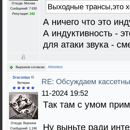
Откуда: Москва
Выходные трансы,это 
Сообщений: 7 630
Репутация:
242
А ничего что это ин
А индуктивность - эт
для атаки звука - см
Allmotors
Выразили согласие:
Draconian
RE: Обсуждаем кассетны
Ветеран
11-2024 19:52
Так там с умом прим
Откуда: Воронеж
Ну выньте ради инте
Сообщений: 1 246