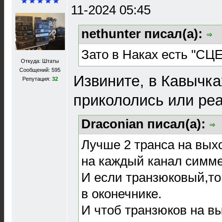
11-2024 05:45
nethunter писал(а):
Зато в Наках есть "СЦ
Откуда: Штаты
Сообщений: 595
Извините, в Кавычка
Репутация:
32
прикололись или ре
Draconian писал(а):
Лучше 2 транса на вых
на каждый канал симме
И если транзюковый,то
в оконечнике.
И чтоб транзюков на вы