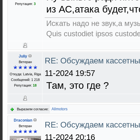
Репутация:
3
из АС,атака будет,чт
Искать надо не звук,а музы
Quis custodiet ipsos custod
Juliy
RE: Обсуждаем кассетны
Ветеран
11-2024 19:57
Откуда: Latvia, Riga
Сообщений: 1 218
Там, это где ?
Репутация:
18
Allmotors
Выразили согласие:
Draconian
RE: Обсуждаем кассетны
Ветеран
11-2024 20:16