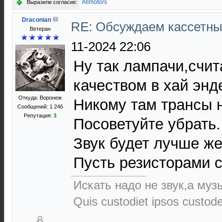
Allmotors
Выразили согласие:
Draconian
RE: Обсуждаем кассетны
Ветеран
11-2024 22:06
Ну так лампачи,счи
качеством в хай энд
Откуда: Воронеж
Никому там трансы 
Сообщений: 1 246
Репутация:
3
Посоветуйте убрать.
Звук будет лучше ж
Пусть резисторами 
Искать надо не звук,а музы
Quis custodiet ipsos custod