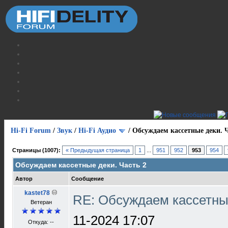
Hi-Fi Forum
/
Звук
/
Hi-Fi Аудио
/
Обсуждаем кассетные деки. Ч
Страницы (1007):
« Предыдущая страница
1
...
951
952
953
954
Обсуждаем кассетные деки. Часть 2
Автор
Сообщение
kastet78
RE: Обсуждаем кассетны
Ветеран
11-2024 17:07
Откуда: --