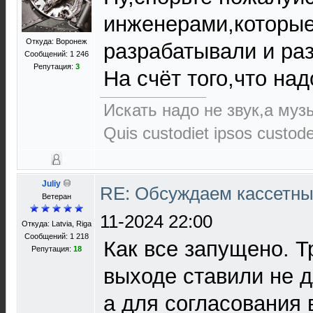
инженерами,которые
Откуда: Воронеж
разрабатывали и ра
Сообщений: 1 246
Репутация:
3
На счёт того,что над
Искать надо не звук,а музы
Quis custodiet ipsos custod
Juliy
RE: Обсуждаем кассетны
Ветеран
11-2024 22:00
Откуда: Latvia, Riga
Сообщений: 1 218
Как все запущено. 
Репутация:
18
выходе ставили не д
а для согласования 