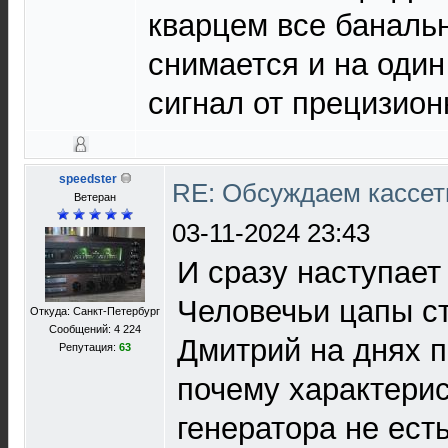
кварцем все баналь
снимается и на один
сигнал от прецизион
speedster
RE: Обсуждаем кассет
Ветеран
03-11-2024 23:43
И сразу наступает
Человечьи цапы ст
Откуда: Санкт-Петербург
Сообщений: 4 224
Дмитрий на днях 
Репутация:
63
почему характери
генератора не ест