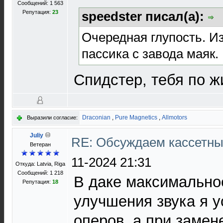
Сообщений: 1 563
Репутация:
23
speedster писал(а):
Очередная глупость. И
пассика с завода маяк.
Спидстер, тебя по ж
Draconian
,
Pure Magnetics
,
Allmotors
Выразили согласие:
Juliy
RE: Обсуждаем кассетны
Ветеран
11-2024 21:31
Откуда: Latvia, Riga
Сообщений: 1 218
В даке максимально
Репутация:
18
улучшения звука я 
оперов, а при замен