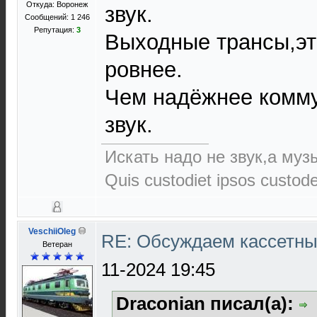
Откуда: Воронеж
звук.
Сообщений: 1 246
Репутация:
3
Выходные трансы,эт
ровнее.
Чем надёжнее комм
звук.
Искать надо не звук,а музы
Quis custodiet ipsos custod
VeschiiOleg
RE: Обсуждаем кассетны
Ветеран
11-2024 19:45
Draconian писал(а):