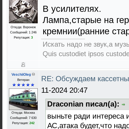
В усилителях.
Лампа,старые на ге
Откуда: Воронеж
кремнии(ранние стар
Сообщений: 1 246
Репутация:
3
Искать надо не звук,а музы
Quis custodiet ipsos custod
VeschiiOleg
RE: Обсуждаем кассетны
Ветеран
11-2024 20:47
Draconian писал(а):
Откуда: Москва
выньте ради интереса 
Сообщений: 7 630
АС,атака будет,что надо
Репутация:
242