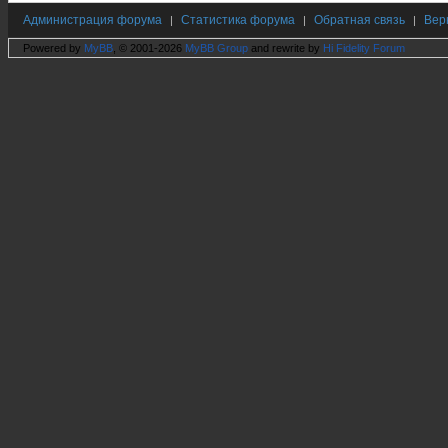
Администрация форума
Статистика форума
Обратная связь
Вер
|
|
|
Powered by
MyBB
, © 2001-2026
MyBB Group
and rewrite by
Hi Fidelity Forum